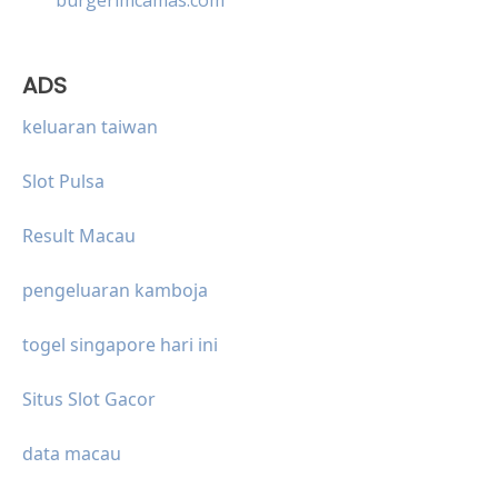
ADS
keluaran taiwan
Slot Pulsa
Result Macau
pengeluaran kamboja
togel singapore hari ini
Situs Slot Gacor
data macau