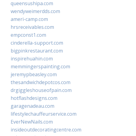
queensushipa.com
wendyweimerdds.com
ameri-camp.com
hrsreceivables.com
empconst1.com
cinderella-support.com
bigpinkrestaurant.com
inspirehuahin.com
memmingerspainting.com
jeremypbeasley.com
thesandwichdepotcos.com
drgiggleshouseofpain.com
hotflashdesigns.com
garagenadeau.com
lifestylechauffeurservice.com
EverNewNails.com
insideoutdecoratingcentre.com