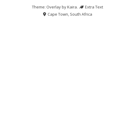
Theme: Overlay by
Kaira
.
Extra Text
Cape Town, South Africa