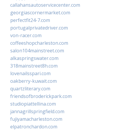
callahansautoservicecenter.com
georgiascornermarket.com
perfectfit24-7.com
portugalprivatedriver.com
von-racer.com
coffeeshopcharleston.com
salon104mainstreet.com
alkaspringswater.com
318mainstreet8h.com
lovenailsspari.com
oakberry-kuwait.com
quartzliterary.com
friendsofbroderickpark.com
studiopiattellina.com
jannagrillspringfield.com
fujiyamacharleston.com
elpatronchardon.com