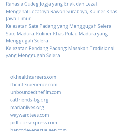
Rahasia Gudeg Jogja yang Enak dan Lezat
Mengenal Lezatnya Rawon Surabaya, Kuliner Khas
Jawa Timur
Kelezatan Sate Padang yang Menggugah Selera
Sate Madura: Kuliner Khas Pulau Madura yang
Menggugah Selera
Kelezatan Rendang Padang: Masakan Tradisional
yang Menggugah Selera
okhealthcareers.com
theintexperience.com
unboundedthefilm.com
catfriends-bg.org
marianlives.org
waywardtees.com
pidfloorsexpress.com
bancodevenezuelaen.com