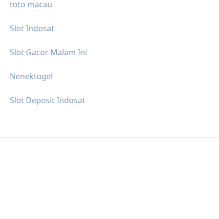
toto macau
Slot Indosat
Slot Gacor Malam Ini
Nenektogel
Slot Deposit Indosat