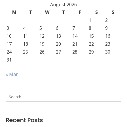
August 2026
M
T
W
T
F
S
S
1
2
3
4
5
6
7
8
9
10
11
12
13
14
15
16
17
18
19
20
21
22
23
24
25
26
27
28
29
30
31
« Mar
Search
for:
Recent Posts