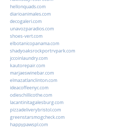
hellonquads.com
diarioanimales.com
decogaleri.com
unavozparadios.com
shoes-vert.com
elbotanicopanama.com
shadyoaksrockportrvpark.com
jccoinlaundry.com
kautorepair.com
marjaeswinebar.com
elmazatlanclinton.com
ideacoffeenyc.com
odieschillicothe.com
lacantinitagalesburg.com
pizzadeliverybristol.com
greenstarsmogcheck.com
happypawspl.com