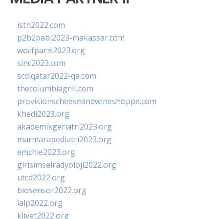
isth2022.com
p2b2pabi2023-makassar.com
wocfparis2023.org
sinc2023.com
scdlqatar2022-qa.com
thecolumbiagrill.com
provisionscheeseandwineshoppe.com
khedi2023.org
akademikgeriatri2023.org
marmarapediatri2023.org
emchie2023.org
girisimselradyoloji2022.org
utcd2022.org
biosensor2022.org
ialp2022.org
klivet2022.org