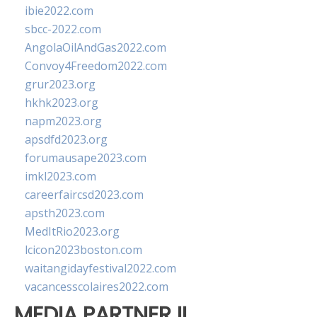
ibie2022.com
sbcc-2022.com
AngolaOilAndGas2022.com
Convoy4Freedom2022.com
grur2023.org
hkhk2023.org
napm2023.org
apsdfd2023.org
forumausape2023.com
imkl2023.com
careerfaircsd2023.com
apsth2023.com
MedItRio2023.org
lcicon2023boston.com
waitangidayfestival2022.com
vacancesscolaires2022.com
MEDIA PARTNER II