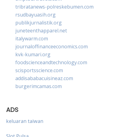
tribratanews-polreskebumen.com
rsudbayuasih.org
publikjurnalistik.org
juneteenthapparel.net
italywarm.com
journaloffinanceeconomics.com
kvk-kumari.org
foodscienceandtechnology.com
scisportsscience.com
addisababacuisineaz.com
burgerimcamas.com
ADS
keluaran taiwan
Slot Pulsa