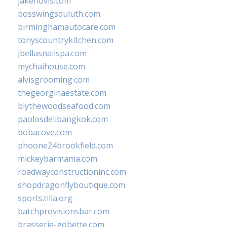
jakehovis.com
bosswingsduluth.com
birminghamautocare.com
tonyscountrykitchen.com
jbellasnailspa.com
mychaihouse.com
alvisgrooming.com
thegeorginaestate.com
blythewoodseafood.com
paolosdelibangkok.com
bobacove.com
phoone24brookfield.com
mickeybarmama.com
roadwayconstructioninc.com
shopdragonflyboutique.com
sportszilla.org
batchprovisionsbar.com
brasserie-gobette.com