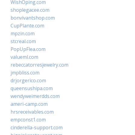
WishOping.com
shoplegacee.com
bonvivantshop.com
CupPlante.com
mpzin.com
stcreal.com
PopUpFlea.com
valueml.com
rebeccatorresjewelry.com
jmpbliss.com
drjorgerico.com
queensushipa.com
wendyweimerdds.com
ameri-camp.com
hrsreceivables.com
empconst1.com
cinderella-support.com