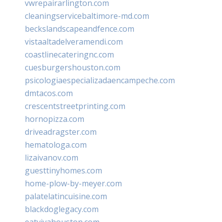
vwrepairarlington.com
cleaningservicebaltimore-md.com
beckslandscapeandfence.com
vistaaltadelveramendi.com
coastlinecateringnc.com
cuesburgershouston.com
psicologiaespecializadaencampeche.com
dmtacos.com
crescentstreetprinting.com
hornopizza.com
driveadragster.com
hematologa.com
lizaivanov.com
guesttinyhomes.com
home-plow-by-meyer.com
palatelatincuisine.com
blackdoglegacy.com
eatvivahouston.com