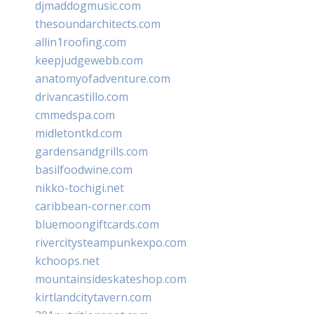
djmaddogmusic.com
thesoundarchitects.com
allin1roofing.com
keepjudgewebb.com
anatomyofadventure.com
drivancastillo.com
cmmedspa.com
midletontkd.com
gardensandgrills.com
basilfoodwine.com
nikko-tochigi.net
caribbean-corner.com
bluemoongiftcards.com
rivercitysteampunkexpo.com
kchoops.net
mountainsideskateshop.com
kirtlandcitytavern.com