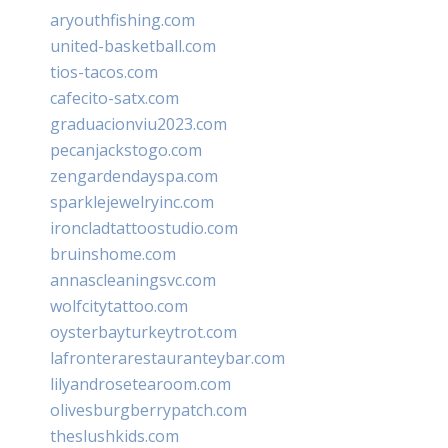
aryouthfishing.com
united-basketball.com
tios-tacos.com
cafecito-satx.com
graduacionviu2023.com
pecanjackstogo.com
zengardendayspa.com
sparklejewelryinc.com
ironcladtattoostudio.com
bruinshome.com
annascleaningsvc.com
wolfcitytattoo.com
oysterbayturkeytrot.com
lafronterarestauranteybar.com
lilyandrosetearoom.com
olivesburgberrypatch.com
theslushkids.com