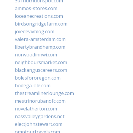
301nutritionspot.com
ammos-stores.com
loceanecreations.com
birdsongridgefarm.com
joiedevivblog.com
valera-amsterdam.com
libertybrandhemp.com
norwoodinnwi.com
neighboursmarket.com
blackanguscareers.com
bolesfororegon.com
bodega-ole.com
thestreamlinerlounge.com
mestrinorubanofc.com
novelatherton.com
nassvalleygardens.net
electjohnstewart.com
omptourtravels.com