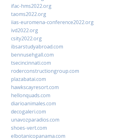
ifac-hms2022.org
taoms2022.org
iias-euromena-conference2022.org
ivd2022.org
csity2022.org
ibsarstudyabroad.com
bennusehgall.com
tsecincinnati.com
roderconstructiongroup.com
plazabatai.com
hawkscayresort.com
hellonquads.com
diarioanimales.com
decogaleri.com
unavozparadios.com
shoes-vert.com
elbotanicopanama.com