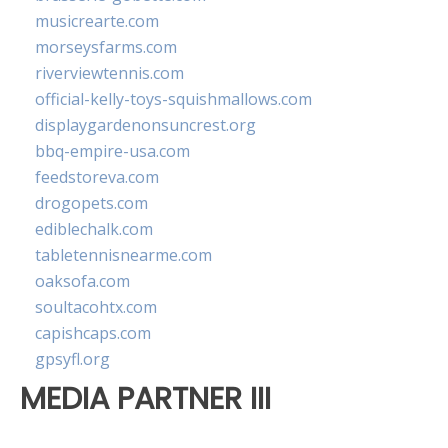
musicrearte.com
morseysfarms.com
riverviewtennis.com
official-kelly-toys-squishmallows.com
displaygardenonsuncrest.org
bbq-empire-usa.com
feedstoreva.com
drogopets.com
ediblechalk.com
tabletennisnearme.com
oaksofa.com
soultacohtx.com
capishcaps.com
gpsyfl.org
MEDIA PARTNER III