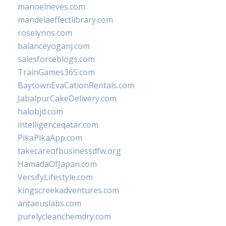
manoelneves.com
mandelaeffectlibrary.com
roselynns.com
balanceyoganj.com
salesforceblogs.com
TrainGames365.com
BaytownEvaCationRentals.com
JabalpurCakeDelivery.com
halobjd.com
intelligenceqatar.com
PikaPikaApp.com
takecareofbusinessdfw.org
HamadaOfJapan.com
VersifyLifestyle.com
kingscreekadventures.com
antaeuslabs.com
purelycleanchemdry.com