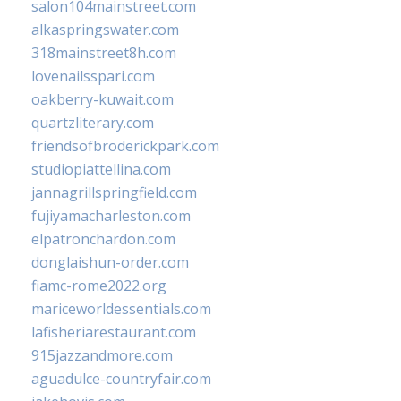
salon104mainstreet.com
alkaspringswater.com
318mainstreet8h.com
lovenailsspari.com
oakberry-kuwait.com
quartzliterary.com
friendsofbroderickpark.com
studiopiattellina.com
jannagrillspringfield.com
fujiyamacharleston.com
elpatronchardon.com
donglaishun-order.com
fiamc-rome2022.org
mariceworldessentials.com
lafisheriarestaurant.com
915jazzandmore.com
aguadulce-countryfair.com