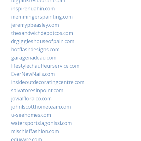
bigpinkrestaurant.com
inspirehuahin.com
memmingerspainting.com
jeremypbeasley.com
thesandwichdepotcos.com
drgiggleshouseofpain.com
hotflashdesigns.com
garagenadeau.com
lifestylechauffeurservice.com
EverNewNails.com
insideoutdecoratingcentre.com
salvatoresinpoint.com
jovialfloralco.com
johnlscotthometeam.com
u-seehomes.com
watersportslagonissi.com
mischieffashion.com
eduwyre.com