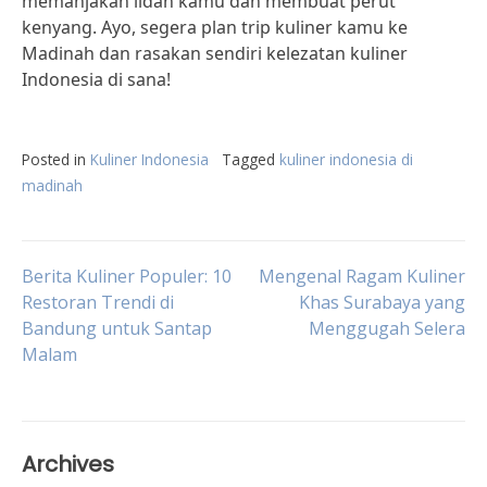
memanjakan lidah kamu dan membuat perut
kenyang. Ayo, segera plan trip kuliner kamu ke
Madinah dan rasakan sendiri kelezatan kuliner
Indonesia di sana!
Posted in
Kuliner Indonesia
Tagged
kuliner indonesia di
madinah
Post
Berita Kuliner Populer: 10
Mengenal Ragam Kuliner
Restoran Trendi di
Khas Surabaya yang
Bandung untuk Santap
Menggugah Selera
navigation
Malam
Archives