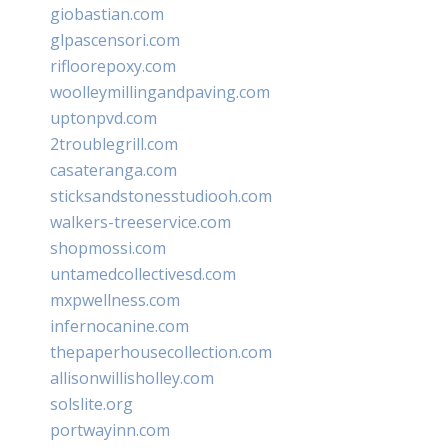
giobastian.com
glpascensori.com
rifloorepoxy.com
woolleymillingandpaving.com
uptonpvd.com
2troublegrill.com
casateranga.com
sticksandstonesstudiooh.com
walkers-treeservice.com
shopmossi.com
untamedcollectivesd.com
mxpwellness.com
infernocanine.com
thepaperhousecollection.com
allisonwillisholley.com
solslite.org
portwayinn.com