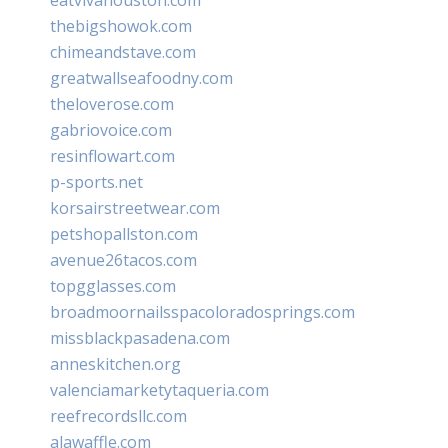
thebigshowok.com
chimeandstave.com
greatwallseafoodny.com
theloverose.com
gabriovoice.com
resinflowart.com
p-sports.net
korsairstreetwear.com
petshopallston.com
avenue26tacos.com
topgglasses.com
broadmoornailsspacoloradosprings.com
missblackpasadena.com
anneskitchen.org
valenciamarketytaqueria.com
reefrecordsllc.com
alawaffle.com