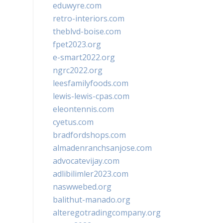
eduwyre.com
retro-interiors.com
theblvd-boise.com
fpet2023.org
e-smart2022.org
ngrc2022.org
leesfamilyfoods.com
lewis-lewis-cpas.com
eleontennis.com
cyetus.com
bradfordshops.com
almadenranchsanjose.com
advocatevijay.com
adlibilimler2023.com
naswwebed.org
balithut-manado.org
alteregotradingcompany.org