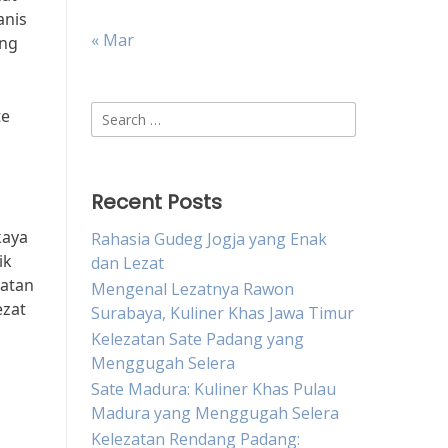
anis
« Mar
ang
Search
te
for:
Recent Posts
kaya
Rahasia Gudeg Jogja yang Enak
ik
dan Lezat
zatan
Mengenal Lezatnya Rawon
ezat
Surabaya, Kuliner Khas Jawa Timur
Kelezatan Sate Padang yang
Menggugah Selera
Sate Madura: Kuliner Khas Pulau
Madura yang Menggugah Selera
Kelezatan Rendang Padang: