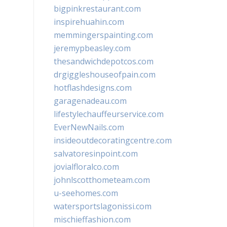
bigpinkrestaurant.com
inspirehuahin.com
memmingerspainting.com
jeremypbeasley.com
thesandwichdepotcos.com
drgiggleshouseofpain.com
hotflashdesigns.com
garagenadeau.com
lifestylechauffeurservice.com
EverNewNails.com
insideoutdecoratingcentre.com
salvatoresinpoint.com
jovialfloralco.com
johnlscotthometeam.com
u-seehomes.com
watersportslagonissi.com
mischieffashion.com