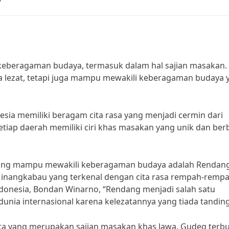
keberagaman budaya, termasuk dalam hal sajian masakan.
 lezat, tetapi juga mampu mewakili keberagaman budaya 
sia memiliki beragam cita rasa yang menjadi cermin dari
tiap daerah memiliki ciri khas masakan yang unik dan ber
 yang mampu mewakili keberagaman budaya adalah Rendang
nangkabau yang terkenal dengan cita rasa rempah-remp
ndonesia, Bondan Winarno, “Rendang menjadi salah satu
unia internasional karena kelezatannya yang tiada tanding
rta yang merupakan sajian masakan khas Jawa. Gudeg terb