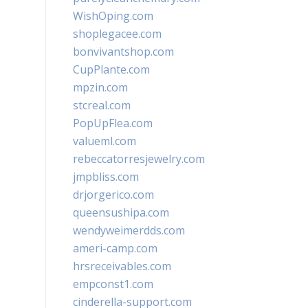
WishOping.com
shoplegacee.com
bonvivantshop.com
CupPlante.com
mpzin.com
stcreal.com
PopUpFlea.com
valueml.com
rebeccatorresjewelry.com
jmpbliss.com
drjorgerico.com
queensushipa.com
wendyweimerdds.com
ameri-camp.com
hrsreceivables.com
empconst1.com
cinderella-support.com