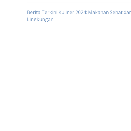
Post
Berita Terkini Kuliner 2024: Makanan Sehat d
Lingkungan
navigation