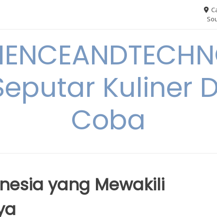
Ca
Sou
IENCEANDTECHN
Seputar Kuliner 
Coba
nesia yang Mewakili
ya