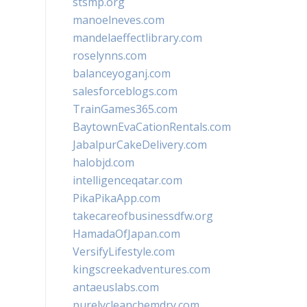
stsmp.org
manoelneves.com
mandelaeffectlibrary.com
roselynns.com
balanceyoganj.com
salesforceblogs.com
TrainGames365.com
BaytownEvaCationRentals.com
JabalpurCakeDelivery.com
halobjd.com
intelligenceqatar.com
PikaPikaApp.com
takecareofbusinessdfw.org
HamadaOfJapan.com
VersifyLifestyle.com
kingscreekadventures.com
antaeuslabs.com
purelycleanchemdry.com