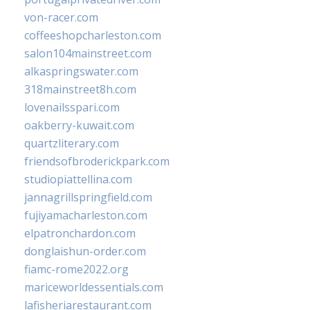
von-racer.com
coffeeshopcharleston.com
salon104mainstreet.com
alkaspringswater.com
318mainstreet8h.com
lovenailsspari.com
oakberry-kuwait.com
quartzliterary.com
friendsofbroderickpark.com
studiopiattellina.com
jannagrillspringfield.com
fujiyamacharleston.com
elpatronchardon.com
donglaishun-order.com
fiamc-rome2022.org
mariceworldessentials.com
lafisheriarestaurant.com