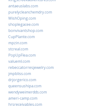
antaeuslabs.com
purelycleanchemdry.com
WishOping.com
shoplegacee.com
bonvivantshop.com
CupPlante.com
mpzin.com
stcreal.com
PopUpFlea.com
valueml.com
rebeccatorresjewelry.com
jmpbliss.com
drjorgerico.com
queensushipa.com
wendyweimerdds.com
ameri-camp.com
hrsreceivables.com