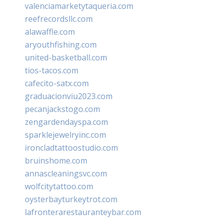
valenciamarketytaqueria.com
reefrecordsllc.com
alawaffle.com
aryouthfishing.com
united-basketball.com
tios-tacos.com
cafecito-satx.com
graduacionviu2023.com
pecanjackstogo.com
zengardendayspa.com
sparklejewelryinc.com
ironcladtattoostudio.com
bruinshome.com
annascleaningsvc.com
wolfcitytattoo.com
oysterbayturkeytrot.com
lafronterarestauranteybar.com