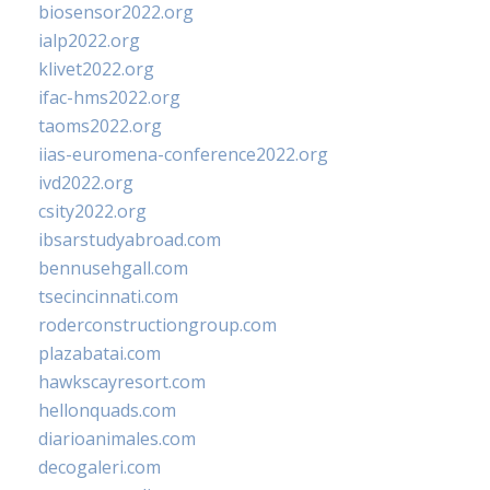
biosensor2022.org
ialp2022.org
klivet2022.org
ifac-hms2022.org
taoms2022.org
iias-euromena-conference2022.org
ivd2022.org
csity2022.org
ibsarstudyabroad.com
bennusehgall.com
tsecincinnati.com
roderconstructiongroup.com
plazabatai.com
hawkscayresort.com
hellonquads.com
diarioanimales.com
decogaleri.com