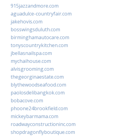
915jazzandmore.com
aguadulce-countryfair.com
jakehovis.com
bosswingsduluth.com
birminghamautocare.com
tonyscountrykitchen.com
jbellasnailspa.com
mychaihouse.com
alvisgrooming.com
thegeorginaestate.com
blythewoodseafood.com
paolosdelibangkok.com
bobacove.com
phoone24brookfield.com
mickeybarmama.com
roadwayconstructioninc.com
shopdragonflyboutique.com