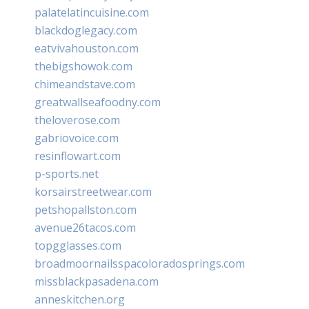
palatelatincuisine.com
blackdoglegacy.com
eatvivahouston.com
thebigshowok.com
chimeandstave.com
greatwallseafoodny.com
theloverose.com
gabriovoice.com
resinflowart.com
p-sports.net
korsairstreetwear.com
petshopallston.com
avenue26tacos.com
topgglasses.com
broadmoornailsspacoloradosprings.com
missblackpasadena.com
anneskitchen.org