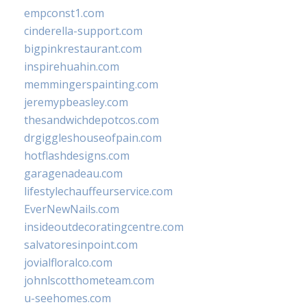
empconst1.com
cinderella-support.com
bigpinkrestaurant.com
inspirehuahin.com
memmingerspainting.com
jeremypbeasley.com
thesandwichdepotcos.com
drgiggleshouseofpain.com
hotflashdesigns.com
garagenadeau.com
lifestylechauffeurservice.com
EverNewNails.com
insideoutdecoratingcentre.com
salvatoresinpoint.com
jovialfloralco.com
johnlscotthometeam.com
u-seehomes.com