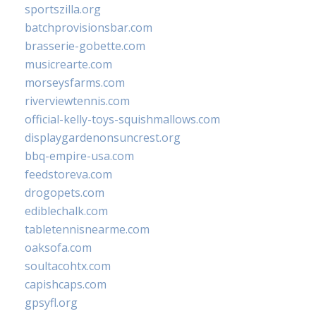
sportszilla.org
batchprovisionsbar.com
brasserie-gobette.com
musicrearte.com
morseysfarms.com
riverviewtennis.com
official-kelly-toys-squishmallows.com
displaygardenonsuncrest.org
bbq-empire-usa.com
feedstoreva.com
drogopets.com
ediblechalk.com
tabletennisnearme.com
oaksofa.com
soultacohtx.com
capishcaps.com
gpsyfl.org