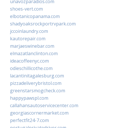
unavozparadios.com
shoes-vert.com
elbotanicopanama.com
shadyoaksrockportrvpark.com
jccoinlaundry.com
kautorepair.com
marjaeswinebar.com
elmazatlanclinton.com
ideacoffeenyc.com
odieschillicothe.com
lacantinitagalesburg.com
pizzadeliverybristol.com
greenstarsmogcheck.com
happypawspl.com
callahansautoservicecenter.com
georgiascornermarket.com
perfectfit24-7.com
portugalprivatedriver.com