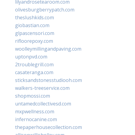
lilyandrosetearoom.com
olivesburgberrypatch.com
theslushkids.com
giobastian.com
glpascensori.com
rifloorepoxy.com
woolleymillingandpaving.com
uptonpvd.com
2troublegrill.com
casateranga.com
sticksandstonesstudiooh.com
walkers-treeservice.com
shopmossi.com
untamedcollectivesd.com
mxpwellness.com
infernocanine.com
thepaperhousecollection.com
allisonwillisholley.com