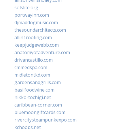
solslite.org
portwayinn.com
djmaddogmusic.com
thesoundarchitects.com
allin1roofing.com
keepjudgewebb.com
anatomyofadventure.com
drivancastillo.com
cmmedspa.com
midletontkd.com
gardensandgrills.com
basilfoodwine.com
nikko-tochigi.net
caribbean-corner.com
bluemoongiftcards.com
rivercitysteampunkexpo.com
kchoops.net