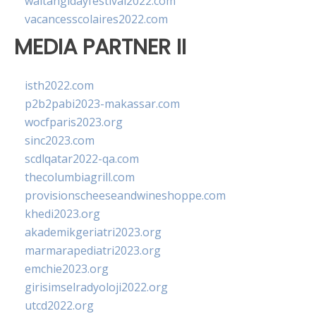
waitangidayfestival2022.com
vacancesscolaires2022.com
MEDIA PARTNER II
isth2022.com
p2b2pabi2023-makassar.com
wocfparis2023.org
sinc2023.com
scdlqatar2022-qa.com
thecolumbiagrill.com
provisionscheeseandwineshoppe.com
khedi2023.org
akademikgeriatri2023.org
marmarapediatri2023.org
emchie2023.org
girisimselradyoloji2022.org
utcd2022.org