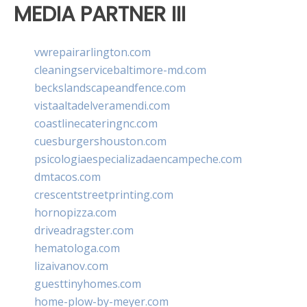
MEDIA PARTNER III
vwrepairarlington.com
cleaningservicebaltimore-md.com
beckslandscapeandfence.com
vistaaltadelveramendi.com
coastlinecateringnc.com
cuesburgershouston.com
psicologiaespecializadaencampeche.com
dmtacos.com
crescentstreetprinting.com
hornopizza.com
driveadragster.com
hematologa.com
lizaivanov.com
guesttinyhomes.com
home-plow-by-meyer.com