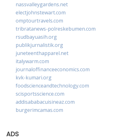
nassvalleygardens.net
electjohnstewart.com
omptourtravels.com
tribratanews-polreskebumen.com
rsudbayuasih.org
publikjurnalistik.org
juneteenthapparel.net
italywarm.com
journaloffinanceeconomics.com
kvk-kumari.org
foodscienceandtechnology.com
scisportsscience.com
addisababacuisineaz.com
burgerimcamas.com
ADS