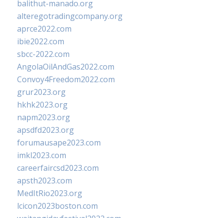
balithut-manado.org
alteregotradingcompany.org
aprce2022.com
ibie2022.com
sbcc-2022.com
AngolaOilAndGas2022.com
Convoy4Freedom2022.com
grur2023.org
hkhk2023.org
napm2023.org
apsdfd2023.org
forumausape2023.com
imkl2023.com
careerfaircsd2023.com
apsth2023.com
MedItRio2023.org
lcicon2023boston.com