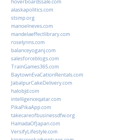
hoverboardssale.com
alaskapolitics.com
stsmp.org
manoelneves.com
mandelaeffectlibrary.com
roselynns.com
balanceyoganj.com
salesforceblogs.com
TrainGames365.com
BaytownEvaCationRentals.com
JabalpurCakeDelivery.com
halobjd.com
intelligenceqatar.com
PikaPikaApp.com
takecareofbusinessdfw.org
HamadaOfJapan.com
VersifyLifestyle.com
kingscreekadventures.com