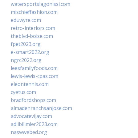
watersportslagonissi.com
mischieffashion.com
eduwyre.com
retro-interiors.com
theblvd-boise.com
fpet2023.org
e-smart2022.org
ngrc2022.org
leesfamilyfoods.com
lewis-lewis-cpas.com
eleontennis.com
cyetus.com
bradfordshops.com
almadenranchsanjose.com
advocatevijay.com
adlibilimler2023.com
naswwebed.org