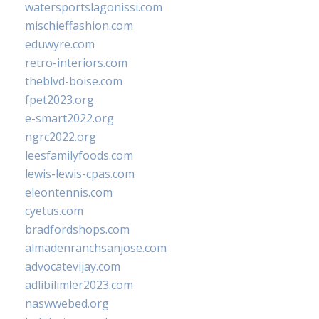
watersportslagonissi.com
mischieffashion.com
eduwyre.com
retro-interiors.com
theblvd-boise.com
fpet2023.org
e-smart2022.org
ngrc2022.org
leesfamilyfoods.com
lewis-lewis-cpas.com
eleontennis.com
cyetus.com
bradfordshops.com
almadenranchsanjose.com
advocatevijay.com
adlibilimler2023.com
naswwebed.org