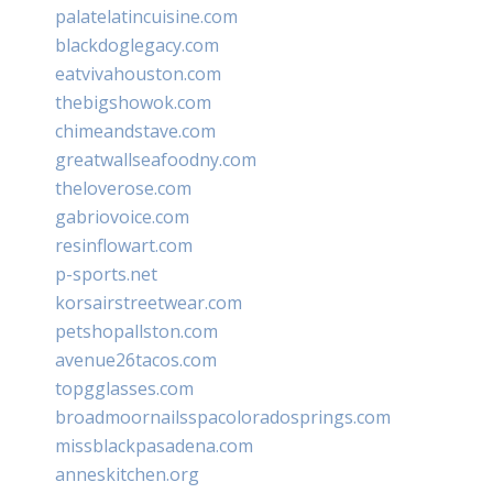
palatelatincuisine.com
blackdoglegacy.com
eatvivahouston.com
thebigshowok.com
chimeandstave.com
greatwallseafoodny.com
theloverose.com
gabriovoice.com
resinflowart.com
p-sports.net
korsairstreetwear.com
petshopallston.com
avenue26tacos.com
topgglasses.com
broadmoornailsspacoloradosprings.com
missblackpasadena.com
anneskitchen.org