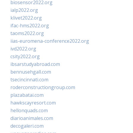
biosensor2022.org
ialp2022.org
klivet2022.org
ifac-hms2022.org
taoms2022.org
iias-euromena-conference2022.org
ivd2022.org
csity2022.org
ibsarstudyabroad.com
bennusehgall.com
tsecincinnati.com
roderconstructiongroup.com
plazabatai.com
hawkscayresort.com
hellonquads.com
diarioanimales.com
decogaleri.com