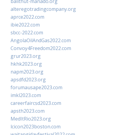
balithut-manado.org
alteregotradingcompany.org
aprce2022.com
ibie2022.com
sbcc-2022.com
AngolaOilAndGas2022.com
Convoy4Freedom2022.com
grur2023.org
hkhk2023.org
napm2023.org
apsdfd2023.org
forumausape2023.com
imkl2023.com
careerfaircsd2023.com
apsth2023.com
MedItRio2023.org
lcicon2023boston.com
waitangidayfestival2022.com