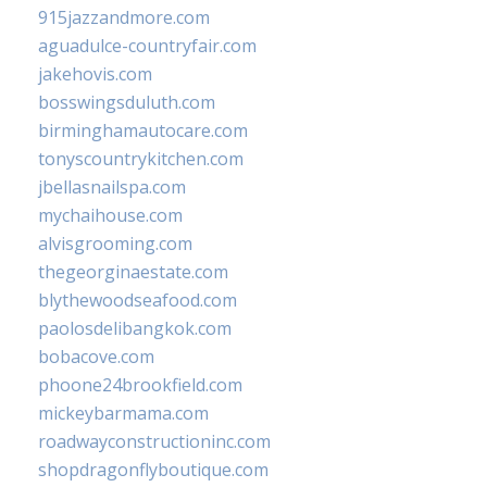
915jazzandmore.com
aguadulce-countryfair.com
jakehovis.com
bosswingsduluth.com
birminghamautocare.com
tonyscountrykitchen.com
jbellasnailspa.com
mychaihouse.com
alvisgrooming.com
thegeorginaestate.com
blythewoodseafood.com
paolosdelibangkok.com
bobacove.com
phoone24brookfield.com
mickeybarmama.com
roadwayconstructioninc.com
shopdragonflyboutique.com