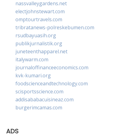
nassvalleygardens.net
electjohnstewart.com
omptourtravels.com
tribratanews-polreskebumen.com
rsudbayuasih.org
publikjurnalistik.org
juneteenthapparel.net
italywarm.com
journaloffinanceeconomics.com
kvk-kumari.org
foodscienceandtechnology.com
scisportsscience.com
addisababacuisineaz.com
burgerimcamas.com
ADS