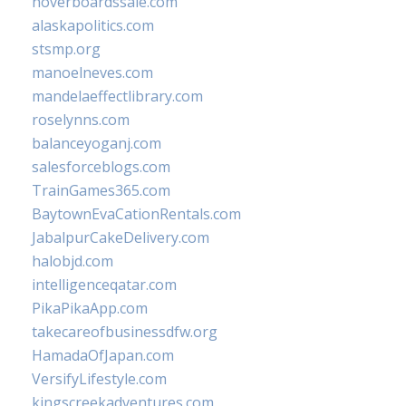
hoverboardssale.com
alaskapolitics.com
stsmp.org
manoelneves.com
mandelaeffectlibrary.com
roselynns.com
balanceyoganj.com
salesforceblogs.com
TrainGames365.com
BaytownEvaCationRentals.com
JabalpurCakeDelivery.com
halobjd.com
intelligenceqatar.com
PikaPikaApp.com
takecareofbusinessdfw.org
HamadaOfJapan.com
VersifyLifestyle.com
kingscreekadventures.com