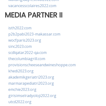
vacancesscolaires2022.com
MEDIA PARTNER II
isth2022.com
p2b2pabi2023-makassar.com
wocfparis2023.org
sinc2023.com
scdlqatar2022-qa.com
thecolumbiagrill.com
provisionscheeseandwineshoppe.com
khedi2023.org
akademikgeriatri2023.org
marmarapediatri2023.org
emchie2023.org
girisimselradyoloji2022.org
utcd2022.org