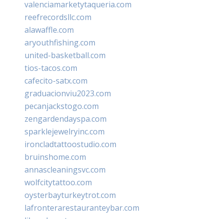
valenciamarketytaqueria.com
reefrecordsllc.com
alawaffle.com
aryouthfishing.com
united-basketball.com
tios-tacos.com
cafecito-satx.com
graduacionviu2023.com
pecanjackstogo.com
zengardendayspa.com
sparklejewelryinc.com
ironcladtattoostudio.com
bruinshome.com
annascleaningsvc.com
wolfcitytattoo.com
oysterbayturkeytrot.com
lafronterarestauranteybar.com