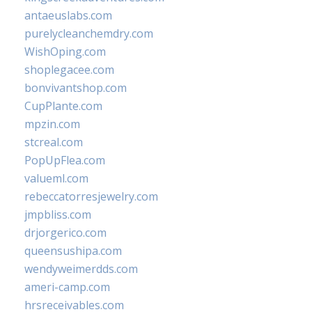
antaeuslabs.com
purelycleanchemdry.com
WishOping.com
shoplegacee.com
bonvivantshop.com
CupPlante.com
mpzin.com
stcreal.com
PopUpFlea.com
valueml.com
rebeccatorresjewelry.com
jmpbliss.com
drjorgerico.com
queensushipa.com
wendyweimerdds.com
ameri-camp.com
hrsreceivables.com