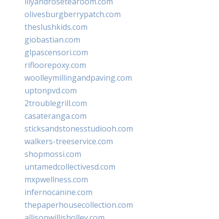
lilyandrosetearoom.com
olivesburgberrypatch.com
theslushkids.com
giobastian.com
glpascensori.com
rifloorepoxy.com
woolleymillingandpaving.com
uptonpvd.com
2troublegrill.com
casateranga.com
sticksandstonesstudiooh.com
walkers-treeservice.com
shopmossi.com
untamedcollectivesd.com
mxpwellness.com
infernocanine.com
thepaperhousecollection.com
allisonwillisholley.com