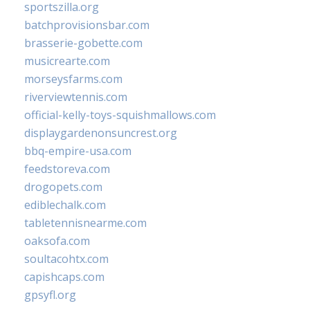
sportszilla.org
batchprovisionsbar.com
brasserie-gobette.com
musicrearte.com
morseysfarms.com
riverviewtennis.com
official-kelly-toys-squishmallows.com
displaygardenonsuncrest.org
bbq-empire-usa.com
feedstoreva.com
drogopets.com
ediblechalk.com
tabletennisnearme.com
oaksofa.com
soultacohtx.com
capishcaps.com
gpsyfl.org