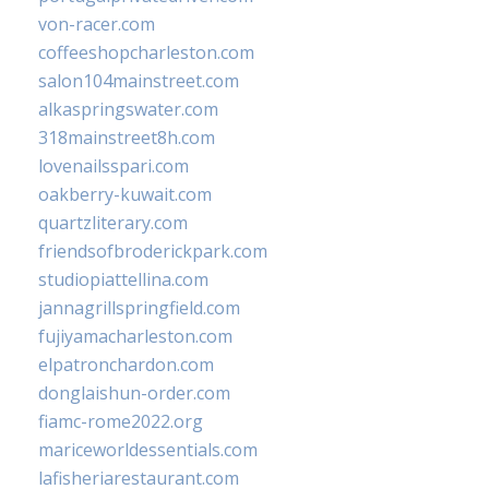
von-racer.com
coffeeshopcharleston.com
salon104mainstreet.com
alkaspringswater.com
318mainstreet8h.com
lovenailsspari.com
oakberry-kuwait.com
quartzliterary.com
friendsofbroderickpark.com
studiopiattellina.com
jannagrillspringfield.com
fujiyamacharleston.com
elpatronchardon.com
donglaishun-order.com
fiamc-rome2022.org
mariceworldessentials.com
lafisheriarestaurant.com