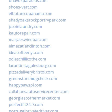
unavozparadios.com
shoes-vert.com
elbotanicopanama.com
shadyoaksrockportrvpark.com
jccoinlaundry.com
kautorepair.com
marjaeswinebar.com
elmazatlanclinton.com
ideacoffeenyc.com
odieschillicothe.com
lacantinitagalesburg.com
pizzadeliverybristol.com
greenstarsmogcheck.com
happypawspl.com
callahansautoservicecenter.com
georgiascornermarket.com
perfectfit24-7.com
portugalprivatedriver.com