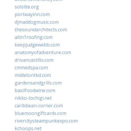
solslite.org
portwayinn.com
djmaddogmusic.com
thesoundarchitects.com
allin1roofing.com
keepjudgewebb.com
anatomyofadventure.com
drivancastillo.com
cmmedspa.com
midletontkd.com
gardensandgrills.com
basilfoodwine.com
nikko-tochigi.net
caribbean-corner.com
bluemoongiftcards.com
rivercitysteampunkexpo.com
kchoops.net