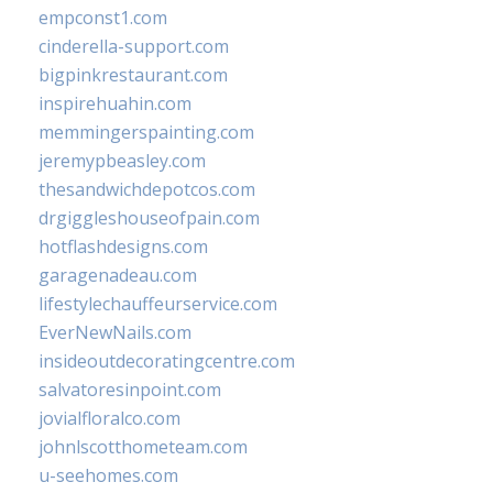
empconst1.com
cinderella-support.com
bigpinkrestaurant.com
inspirehuahin.com
memmingerspainting.com
jeremypbeasley.com
thesandwichdepotcos.com
drgiggleshouseofpain.com
hotflashdesigns.com
garagenadeau.com
lifestylechauffeurservice.com
EverNewNails.com
insideoutdecoratingcentre.com
salvatoresinpoint.com
jovialfloralco.com
johnlscotthometeam.com
u-seehomes.com