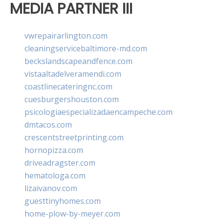
MEDIA PARTNER III
vwrepairarlington.com
cleaningservicebaltimore-md.com
beckslandscapeandfence.com
vistaaltadelveramendi.com
coastlinecateringnc.com
cuesburgershouston.com
psicologiaespecializadaencampeche.com
dmtacos.com
crescentstreetprinting.com
hornopizza.com
driveadragster.com
hematologa.com
lizaivanov.com
guesttinyhomes.com
home-plow-by-meyer.com