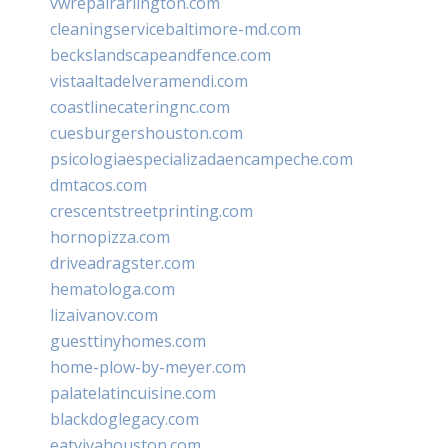
vwrepairarlington.com
cleaningservicebaltimore-md.com
beckslandscapeandfence.com
vistaaltadelveramendi.com
coastlinecateringnc.com
cuesburgershouston.com
psicologiaespecializadaencampeche.com
dmtacos.com
crescentstreetprinting.com
hornopizza.com
driveadragster.com
hematologa.com
lizaivanov.com
guesttinyhomes.com
home-plow-by-meyer.com
palatelatincuisine.com
blackdoglegacy.com
eatvivahouston.com