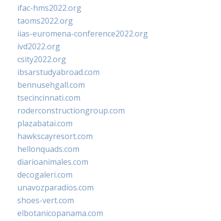
ifac-hms2022.org
taoms2022.org
iias-euromena-conference2022.org
ivd2022.org
csity2022.org
ibsarstudyabroad.com
bennusehgall.com
tsecincinnati.com
roderconstructiongroup.com
plazabatai.com
hawkscayresort.com
hellonquads.com
diarioanimales.com
decogaleri.com
unavozparadios.com
shoes-vert.com
elbotanicopanama.com