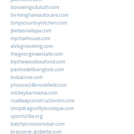
bosswingsduluth.com
birminghamautocare.com
tonyscountrykitchen.com
jbellasnailspa.com
mychaihouse.com
alvisgrooming.com
thegeorginaestate.com
blythewoodseafood.com
paolosdelibangkok.com
bobacove.com
phoone24brookfield.com
mickeybarmama.com
roadwayconstructioninc.com
shopdragonflyboutique.com
sportszilla.org
batchprovisionsbar.com
brasserie-gobette.com