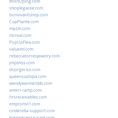
WishOping.com
shoplegacee.com
bonvivantshop.com
CupPlante.com
mpzin.com
stcreal.com
PopUpFlea.com
valueml.com
rebeccatorresjewelry.com
jmpbliss.com
drjorgerico.com
queensushipa.com
wendyweimerdds.com
ameri-camp.com
hrsreceivables.com
empconst1.com
cinderella-support.com
bigpinkrestaurant.com