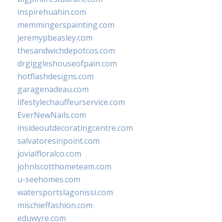
inspirehuahin.com
memmingerspainting.com
jeremypbeasley.com
thesandwichdepotcos.com
drgiggleshouseofpain.com
hotflashdesigns.com
garagenadeau.com
lifestylechauffeurservice.com
EverNewNails.com
insideoutdecoratingcentre.com
salvatoresinpoint.com
jovialfloralco.com
johnlscotthometeam.com
u-seehomes.com
watersportslagonissi.com
mischieffashion.com
eduwyre.com