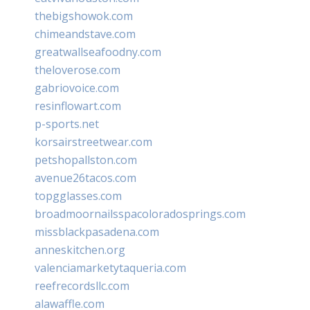
thebigshowok.com
chimeandstave.com
greatwallseafoodny.com
theloverose.com
gabriovoice.com
resinflowart.com
p-sports.net
korsairstreetwear.com
petshopallston.com
avenue26tacos.com
topgglasses.com
broadmoornailsspacoloradosprings.com
missblackpasadena.com
anneskitchen.org
valenciamarketytaqueria.com
reefrecordsllc.com
alawaffle.com