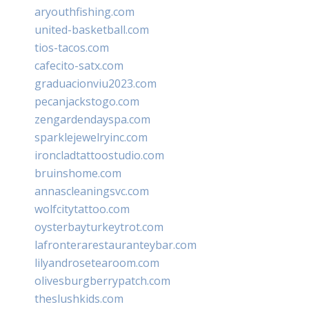
aryouthfishing.com
united-basketball.com
tios-tacos.com
cafecito-satx.com
graduacionviu2023.com
pecanjackstogo.com
zengardendayspa.com
sparklejewelryinc.com
ironcladtattoostudio.com
bruinshome.com
annascleaningsvc.com
wolfcitytattoo.com
oysterbayturkeytrot.com
lafronterarestauranteybar.com
lilyandrosetearoom.com
olivesburgberrypatch.com
theslushkids.com