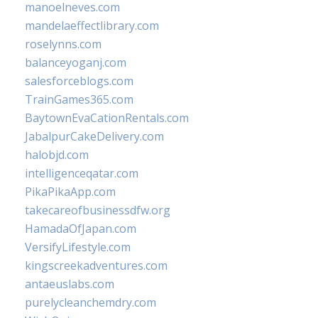
manoelneves.com
mandelaeffectlibrary.com
roselynns.com
balanceyoganj.com
salesforceblogs.com
TrainGames365.com
BaytownEvaCationRentals.com
JabalpurCakeDelivery.com
halobjd.com
intelligenceqatar.com
PikaPikaApp.com
takecareofbusinessdfw.org
HamadaOfJapan.com
VersifyLifestyle.com
kingscreekadventures.com
antaeuslabs.com
purelycleanchemdry.com