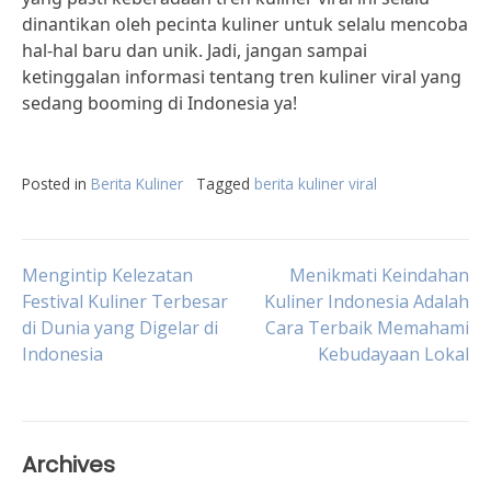
dinantikan oleh pecinta kuliner untuk selalu mencoba
hal-hal baru dan unik. Jadi, jangan sampai
ketinggalan informasi tentang tren kuliner viral yang
sedang booming di Indonesia ya!
Posted in
Berita Kuliner
Tagged
berita kuliner viral
Post
Mengintip Kelezatan
Menikmati Keindahan
Festival Kuliner Terbesar
Kuliner Indonesia Adalah
di Dunia yang Digelar di
Cara Terbaik Memahami
navigation
Indonesia
Kebudayaan Lokal
Archives