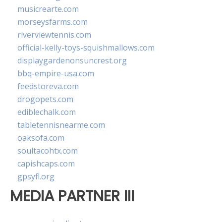
musicrearte.com
morseysfarms.com
riverviewtennis.com
official-kelly-toys-squishmallows.com
displaygardenonsuncrest.org
bbq-empire-usa.com
feedstoreva.com
drogopets.com
ediblechalk.com
tabletennisnearme.com
oaksofa.com
soultacohtx.com
capishcaps.com
gpsyfl.org
MEDIA PARTNER III