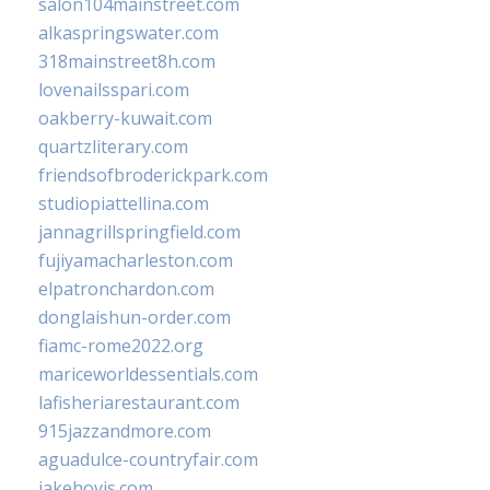
salon104mainstreet.com
alkaspringswater.com
318mainstreet8h.com
lovenailsspari.com
oakberry-kuwait.com
quartzliterary.com
friendsofbroderickpark.com
studiopiattellina.com
jannagrillspringfield.com
fujiyamacharleston.com
elpatronchardon.com
donglaishun-order.com
fiamc-rome2022.org
mariceworldessentials.com
lafisheriarestaurant.com
915jazzandmore.com
aguadulce-countryfair.com
jakehovis.com