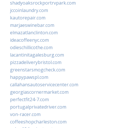
shadyoaksrockportrvpark.com
jccoinlaundry.com
kautorepair.com
marjaeswinebar.com
elmazatlanclinton.com
ideacoffeenyc.com
odieschillicothe.com
lacantinitagalesburg.com
pizzadeliverybristol.com
greenstarsmogcheck.com
happypawspl.com
callahansautoservicecenter.com
georgiascornermarket.com
perfectfit24-7.com
portugalprivatedriver.com
von-racer.com
coffeeshopcharleston.com