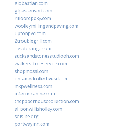
giobastian.com
glpascensori.com
rifloorepoxy.com
woolleymillingandpaving.com
uptonpvd.com
2troublegrill.com
casateranga.com
sticksandstonesstudiooh.com
walkers-treeservice.com
shopmossi.com
untamedcollectivesd.com
mxpwellness.com
infernocanine.com
thepaperhousecollection.com
allisonwillisholley.com
solslite.org
portwayinn.com