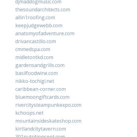
djmaddogmusic.com
thesoundarchitects.com
allin1roofing.com
keepjudgewebb.com
anatomyofadventure.com
drivancastillo.com
cmmedspa.com
midletontkd.com
gardensandgrills.com
basilfoodwine.com
nikko-tochigi.net
caribbean-corner.com
bluemoongiftcards.com
rivercitysteampunkexpo.com
kchoops.net
mountainsideskateshop.com
kirtlandcitytavern.com
301nutritionspot.com