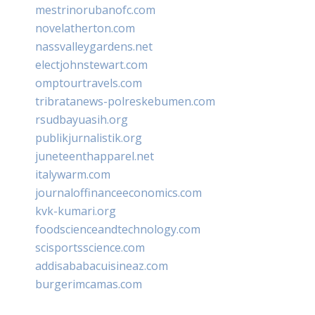
mestrinorubanofc.com
novelatherton.com
nassvalleygardens.net
electjohnstewart.com
omptourtravels.com
tribratanews-polreskebumen.com
rsudbayuasih.org
publikjurnalistik.org
juneteenthapparel.net
italywarm.com
journaloffinanceeconomics.com
kvk-kumari.org
foodscienceandtechnology.com
scisportsscience.com
addisababacuisineaz.com
burgerimcamas.com