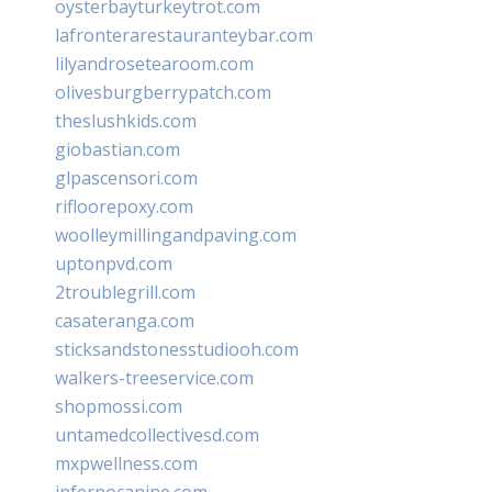
oysterbayturkeytrot.com
lafronterarestauranteybar.com
lilyandrosetearoom.com
olivesburgberrypatch.com
theslushkids.com
giobastian.com
glpascensori.com
rifloorepoxy.com
woolleymillingandpaving.com
uptonpvd.com
2troublegrill.com
casateranga.com
sticksandstonesstudiooh.com
walkers-treeservice.com
shopmossi.com
untamedcollectivesd.com
mxpwellness.com
infernocanine.com