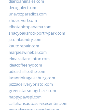
diarioanimales.com
decogaleri.com
unavozparadios.com
shoes-vert.com
elbotanicopanama.com
shadyoaksrockportrvpark.com
jccoinlaundry.com
kautorepair.com
marjaeswinebar.com
elmazatlanclinton.com
ideacoffeenyc.com
odieschillicothe.com
lacantinitagalesburg.com
pizzadeliverybristol.com
greenstarsmogcheck.com
happypawspl.com
callahansautoservicecenter.com
georgiascornermarket.com