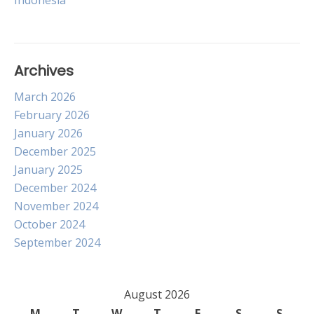
Indonesia
navigation
Archives
March 2026
February 2026
January 2026
December 2025
January 2025
December 2024
November 2024
October 2024
September 2024
August 2026
M
T
W
T
F
S
S