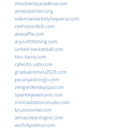
missblackpasadena.com
anneskitchen.org
valenciamarketytaqueria.com
reefrecordsllc.com
alawaffle.com
aryouthfishing.com
united-basketball.com
tios-tacos.com
cafecito-satx.com
graduacionviu2023.com
pecanjackstogo.com
zengardendayspa.com
sparklejewelryinc.com
ironcladtattoostudio.com
bruinshome.com
annascleaningsvc.com
wolfcitytattoo.com