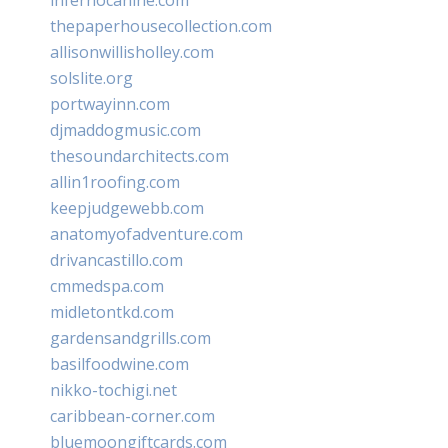
thepaperhousecollection.com
allisonwillisholley.com
solslite.org
portwayinn.com
djmaddogmusic.com
thesoundarchitects.com
allin1roofing.com
keepjudgewebb.com
anatomyofadventure.com
drivancastillo.com
cmmedspa.com
midletontkd.com
gardensandgrills.com
basilfoodwine.com
nikko-tochigi.net
caribbean-corner.com
bluemoongiftcards.com