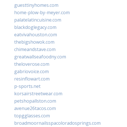
guesttinyhomes.com
home-plow-by-meyer.com
palatelatincuisine.com
blackdoglegacy.com
eatvivahouston.com
thebigshowok.com
chimeandstave.com
greatwallseafoodny.com
theloverose.com
gabriovoice.com
resinflowart.com
p-sports.net
korsairstreetwear.com
petshopallston.com
avenue26tacos.com
topgglasses.com
broadmoornailsspacoloradosprings.com