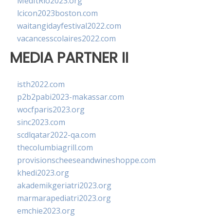
MedItRio2023.org
lcicon2023boston.com
waitangidayfestival2022.com
vacancesscolaires2022.com
MEDIA PARTNER II
isth2022.com
p2b2pabi2023-makassar.com
wocfparis2023.org
sinc2023.com
scdlqatar2022-qa.com
thecolumbiagrill.com
provisionscheeseandwineshoppe.com
khedi2023.org
akademikgeriatri2023.org
marmarapediatri2023.org
emchie2023.org