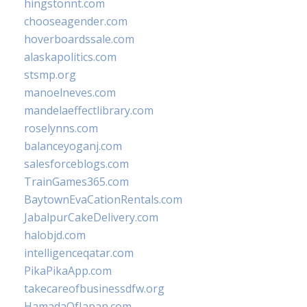
hingstonnt.com
chooseagender.com
hoverboardssale.com
alaskapolitics.com
stsmp.org
manoelneves.com
mandelaeffectlibrary.com
roselynns.com
balanceyoganj.com
salesforceblogs.com
TrainGames365.com
BaytownEvaCationRentals.com
JabalpurCakeDelivery.com
halobjd.com
intelligenceqatar.com
PikaPikaApp.com
takecareofbusinessdfw.org
HamadaOfJapan.com