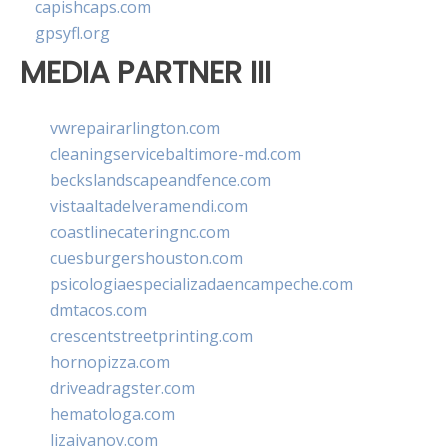
capishcaps.com
gpsyfl.org
MEDIA PARTNER III
vwrepairarlington.com
cleaningservicebaltimore-md.com
beckslandscapeandfence.com
vistaaltadelveramendi.com
coastlinecateringnc.com
cuesburgershouston.com
psicologiaespecializadaencampeche.com
dmtacos.com
crescentstreetprinting.com
hornopizza.com
driveadragster.com
hematologa.com
lizaivanov.com