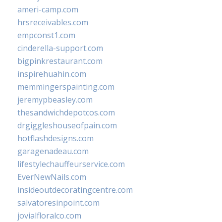
ameri-camp.com
hrsreceivables.com
empconst1.com
cinderella-support.com
bigpinkrestaurant.com
inspirehuahin.com
memmingerspainting.com
jeremypbeasley.com
thesandwichdepotcos.com
drgiggleshouseofpain.com
hotflashdesigns.com
garagenadeau.com
lifestylechauffeurservice.com
EverNewNails.com
insideoutdecoratingcentre.com
salvatoresinpoint.com
jovialfloralco.com