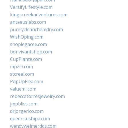
VersifyLifestyle.com
kingscreekadventures.com
antaeuslabs.com
purelycleanchemdry.com
WishOping.com
shoplegacee.com
bonvivantshop.com
CupPlante.com
mpzin.com
stcreal.com
PopUpFlea.com
valueml.com
rebeccatorresjewelry.com
jmpbliss.com
drjorgerico.com
queensushipa.com
wendyweimerdds.com