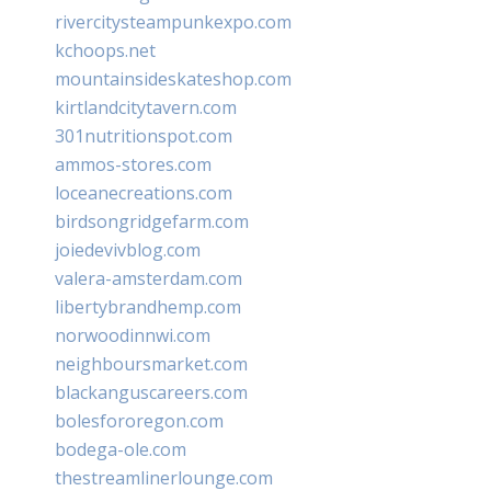
rivercitysteampunkexpo.com
kchoops.net
mountainsideskateshop.com
kirtlandcitytavern.com
301nutritionspot.com
ammos-stores.com
loceanecreations.com
birdsongridgefarm.com
joiedevivblog.com
valera-amsterdam.com
libertybrandhemp.com
norwoodinnwi.com
neighboursmarket.com
blackanguscareers.com
bolesfororegon.com
bodega-ole.com
thestreamlinerlounge.com