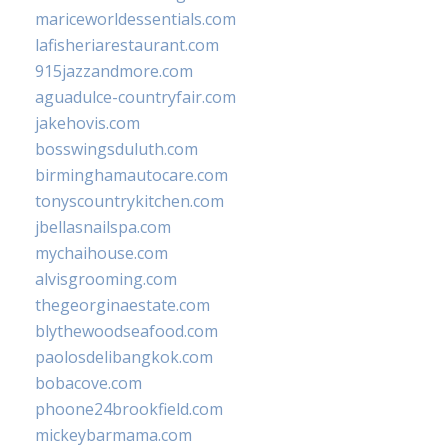
mariceworldessentials.com
lafisheriarestaurant.com
915jazzandmore.com
aguadulce-countryfair.com
jakehovis.com
bosswingsduluth.com
birminghamautocare.com
tonyscountrykitchen.com
jbellasnailspa.com
mychaihouse.com
alvisgrooming.com
thegeorginaestate.com
blythewoodseafood.com
paolosdelibangkok.com
bobacove.com
phoone24brookfield.com
mickeybarmama.com