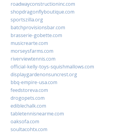
roadwayconstructioninc.com
shopdragonflyboutique.com
sportszilla.org
batchprovisionsbar.com
brasserie-gobette.com
musicrearte.com
morseysfarms.com
riverviewtennis.com
official-kelly-toys-squishmallows.com
displaygardenonsuncrest.org
bbq-empire-usa.com
feedstoreva.com
drogopets.com
ediblechalk.com
tabletennisnearme.com
oaksofa.com
soultacohtx.com