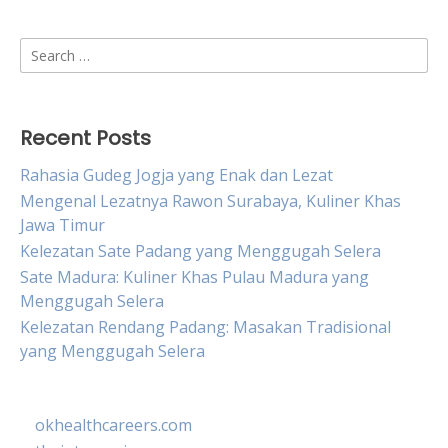
Search
for:
Recent Posts
Rahasia Gudeg Jogja yang Enak dan Lezat
Mengenal Lezatnya Rawon Surabaya, Kuliner Khas
Jawa Timur
Kelezatan Sate Padang yang Menggugah Selera
Sate Madura: Kuliner Khas Pulau Madura yang
Menggugah Selera
Kelezatan Rendang Padang: Masakan Tradisional
yang Menggugah Selera
okhealthcareers.com