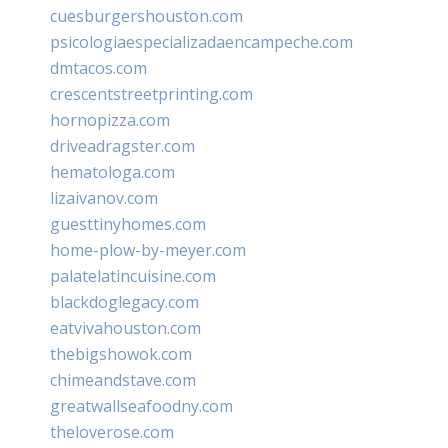
cuesburgershouston.com
psicologiaespecializadaencampeche.com
dmtacos.com
crescentstreetprinting.com
hornopizza.com
driveadragster.com
hematologa.com
lizaivanov.com
guesttinyhomes.com
home-plow-by-meyer.com
palatelatincuisine.com
blackdoglegacy.com
eatvivahouston.com
thebigshowok.com
chimeandstave.com
greatwallseafoodny.com
theloverose.com