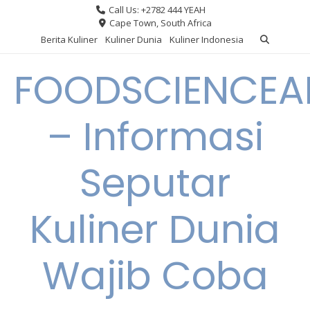
Skip
Call Us: +2782 444 YEAH
to
Cape Town, South Africa
content
Berita Kuliner
Kuliner Dunia
Kuliner Indonesia
FOODSCIENCE
– Informasi
Seputar
Kuliner Dunia
Wajib Coba