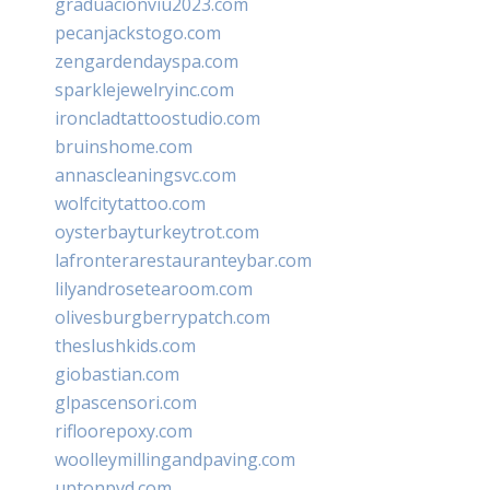
graduacionviu2023.com
pecanjackstogo.com
zengardendayspa.com
sparklejewelryinc.com
ironcladtattoostudio.com
bruinshome.com
annascleaningsvc.com
wolfcitytattoo.com
oysterbayturkeytrot.com
lafronterarestauranteybar.com
lilyandrosetearoom.com
olivesburgberrypatch.com
theslushkids.com
giobastian.com
glpascensori.com
rifloorepoxy.com
woolleymillingandpaving.com
uptonpvd.com