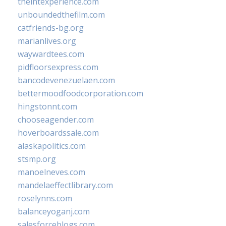
theintexperience.com
unboundedthefilm.com
catfriends-bg.org
marianlives.org
waywardtees.com
pidfloorsexpress.com
bancodevenezuelaen.com
bettermoodfoodcorporation.com
hingstonnt.com
chooseagender.com
hoverboardssale.com
alaskapolitics.com
stsmp.org
manoelneves.com
mandelaeffectlibrary.com
roselynns.com
balanceyoganj.com
salesforceblogs.com