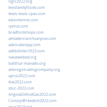
ngrc2022.org
leesfamilyfoods.com
lewis-lewis-cpas.com
eleontennis.com
cyetus.com
bradfordshops.com
almadenranchsanjose.com
advocatevijay.com
adlibilimler2023.com
naswwebed.org
balithut-manado.org
alteregotradingcompany.org
aprce2022.com
ibie2022.com
sbcc-2022.com
AngolaOilAndGas2022.com
Convoy4Freedom2022.com
grur2023.org