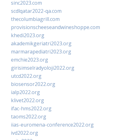
sinc2023.com
scdlqatar2022-qa.com
thecolumbiagrill.com
provisionscheeseandwineshoppe.com
khedi2023.org
akademikgeriatri2023.org
marmarapediatri2023.org
emchie2023.org
girisimselradyoloji2022.org
utcd2022.org
biosensor2022.org
ialp2022.org
klivet2022.org
ifac-hms2022.org
taoms2022.org
iias-euromena-conference2022.org
ivd2022.org