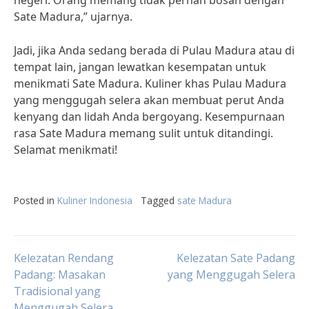
negeri. Orang memang tidak pernah bosan dengan
Sate Madura,” ujarnya.
Jadi, jika Anda sedang berada di Pulau Madura atau di
tempat lain, jangan lewatkan kesempatan untuk
menikmati Sate Madura. Kuliner khas Pulau Madura
yang menggugah selera akan membuat perut Anda
kenyang dan lidah Anda bergoyang. Kesempurnaan
rasa Sate Madura memang sulit untuk ditandingi.
Selamat menikmati!
Posted in
Kuliner Indonesia
Tagged
sate Madura
Post
Kelezatan Rendang
Kelezatan Sate Padang
Padang: Masakan
yang Menggugah Selera
Tradisional yang
navigation
Menggugah Selera