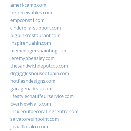
ameri-camp.com
hrsreceivables.com
empconst1.com
cinderella-support.com
bigpinkrestaurant.com
inspirehuahin.com
memmingerspainting.com
jeremypbeasley.com
thesandwichdepotcos.com
drgiggleshouseofpain.com
hotflashdesigns.com
garagenadeau.com
lifestylechauffeurservice.com
EverNewNails.com
insideoutdecoratingcentre.com
salvatoresinpoint.com
jovialfloralco.com