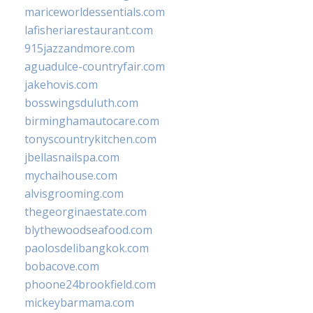
mariceworldessentials.com
lafisheriarestaurant.com
915jazzandmore.com
aguadulce-countryfair.com
jakehovis.com
bosswingsduluth.com
birminghamautocare.com
tonyscountrykitchen.com
jbellasnailspa.com
mychaihouse.com
alvisgrooming.com
thegeorginaestate.com
blythewoodseafood.com
paolosdelibangkok.com
bobacove.com
phoone24brookfield.com
mickeybarmama.com