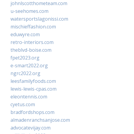
johnlscotthometeam.com
u-seehomes.com
watersportslagonissi.com
mischieffashion.com
eduwyre.com
retro-interiors.com
theblvd-boise.com
fpet2023.org
e-smart2022.org
ngrc2022.org
leesfamilyfoods.com
lewis-lewis-cpas.com
eleontennis.com
cyetus.com
bradfordshops.com
almadenranchsanjose.com
advocatevijay.com