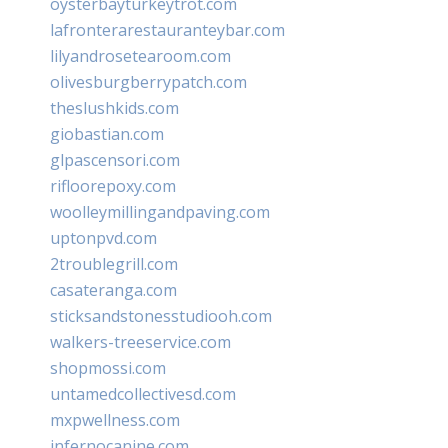
oysterbayturkeytrot.com
lafronterarestauranteybar.com
lilyandrosetearoom.com
olivesburgberrypatch.com
theslushkids.com
giobastian.com
glpascensori.com
rifloorepoxy.com
woolleymillingandpaving.com
uptonpvd.com
2troublegrill.com
casateranga.com
sticksandstonesstudiooh.com
walkers-treeservice.com
shopmossi.com
untamedcollectivesd.com
mxpwellness.com
infernocanine.com