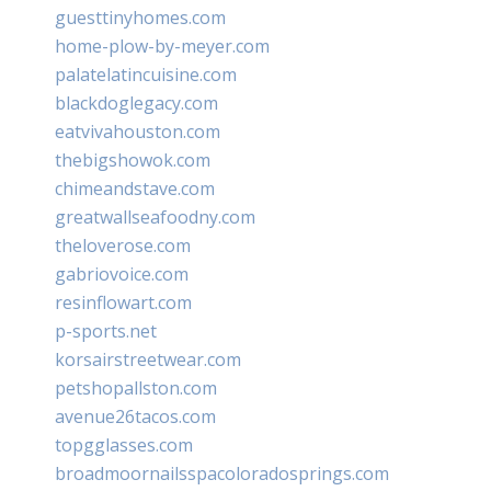
guesttinyhomes.com
home-plow-by-meyer.com
palatelatincuisine.com
blackdoglegacy.com
eatvivahouston.com
thebigshowok.com
chimeandstave.com
greatwallseafoodny.com
theloverose.com
gabriovoice.com
resinflowart.com
p-sports.net
korsairstreetwear.com
petshopallston.com
avenue26tacos.com
topgglasses.com
broadmoornailsspacoloradosprings.com