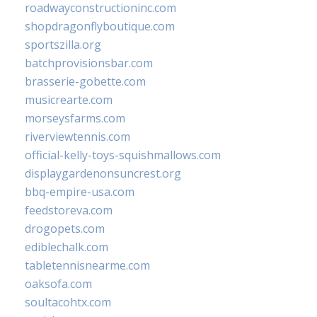
roadwayconstructioninc.com
shopdragonflyboutique.com
sportszilla.org
batchprovisionsbar.com
brasserie-gobette.com
musicrearte.com
morseysfarms.com
riverviewtennis.com
official-kelly-toys-squishmallows.com
displaygardenonsuncrest.org
bbq-empire-usa.com
feedstoreva.com
drogopets.com
ediblechalk.com
tabletennisnearme.com
oaksofa.com
soultacohtx.com