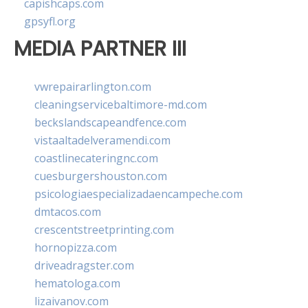
capishcaps.com
gpsyfl.org
MEDIA PARTNER III
vwrepairarlington.com
cleaningservicebaltimore-md.com
beckslandscapeandfence.com
vistaaltadelveramendi.com
coastlinecateringnc.com
cuesburgershouston.com
psicologiaespecializadaencampeche.com
dmtacos.com
crescentstreetprinting.com
hornopizza.com
driveadragster.com
hematologa.com
lizaivanov.com