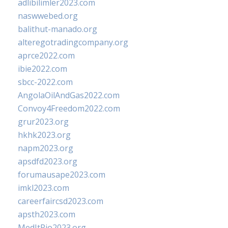
adlibilimler2023.com
naswwebed.org
balithut-manado.org
alteregotradingcompany.org
aprce2022.com
ibie2022.com
sbcc-2022.com
AngolaOilAndGas2022.com
Convoy4Freedom2022.com
grur2023.org
hkhk2023.org
napm2023.org
apsdfd2023.org
forumausape2023.com
imkl2023.com
careerfaircsd2023.com
apsth2023.com
MedItRio2023.org