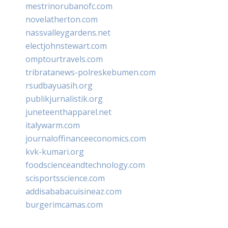
mestrinorubanofc.com
novelatherton.com
nassvalleygardens.net
electjohnstewart.com
omptourtravels.com
tribratanews-polreskebumen.com
rsudbayuasih.org
publikjurnalistik.org
juneteenthapparel.net
italywarm.com
journaloffinanceeconomics.com
kvk-kumari.org
foodscienceandtechnology.com
scisportsscience.com
addisababacuisineaz.com
burgerimcamas.com