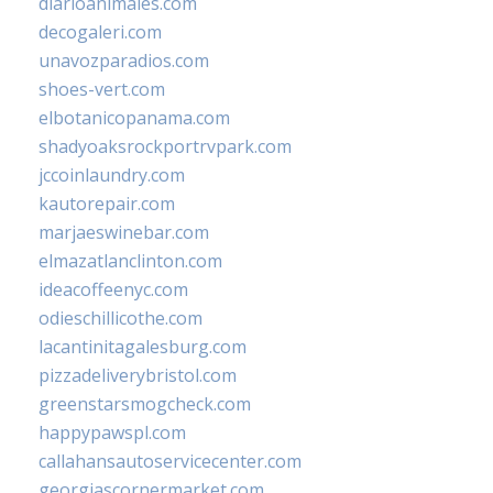
diarioanimales.com
decogaleri.com
unavozparadios.com
shoes-vert.com
elbotanicopanama.com
shadyoaksrockportrvpark.com
jccoinlaundry.com
kautorepair.com
marjaeswinebar.com
elmazatlanclinton.com
ideacoffeenyc.com
odieschillicothe.com
lacantinitagalesburg.com
pizzadeliverybristol.com
greenstarsmogcheck.com
happypawspl.com
callahansautoservicecenter.com
georgiascornermarket.com