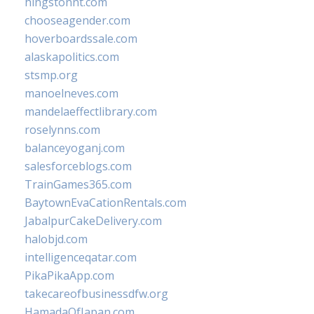
hingstonnt.com
chooseagender.com
hoverboardssale.com
alaskapolitics.com
stsmp.org
manoelneves.com
mandelaeffectlibrary.com
roselynns.com
balanceyoganj.com
salesforceblogs.com
TrainGames365.com
BaytownEvaCationRentals.com
JabalpurCakeDelivery.com
halobjd.com
intelligenceqatar.com
PikaPikaApp.com
takecareofbusinessdfw.org
HamadaOfJapan.com