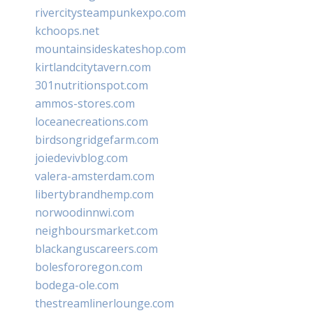
rivercitysteampunkexpo.com
kchoops.net
mountainsideskateshop.com
kirtlandcitytavern.com
301nutritionspot.com
ammos-stores.com
loceanecreations.com
birdsongridgefarm.com
joiedevivblog.com
valera-amsterdam.com
libertybrandhemp.com
norwoodinnwi.com
neighboursmarket.com
blackanguscareers.com
bolesfororegon.com
bodega-ole.com
thestreamlinerlounge.com