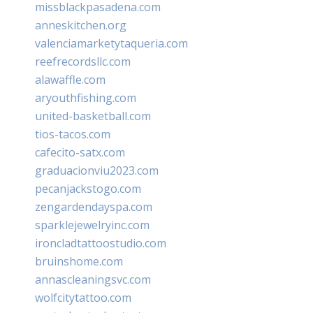
missblackpasadena.com
anneskitchen.org
valenciamarketytaqueria.com
reefrecordsllc.com
alawaffle.com
aryouthfishing.com
united-basketball.com
tios-tacos.com
cafecito-satx.com
graduacionviu2023.com
pecanjackstogo.com
zengardendayspa.com
sparklejewelryinc.com
ironcladtattoostudio.com
bruinshome.com
annascleaningsvc.com
wolfcitytattoo.com