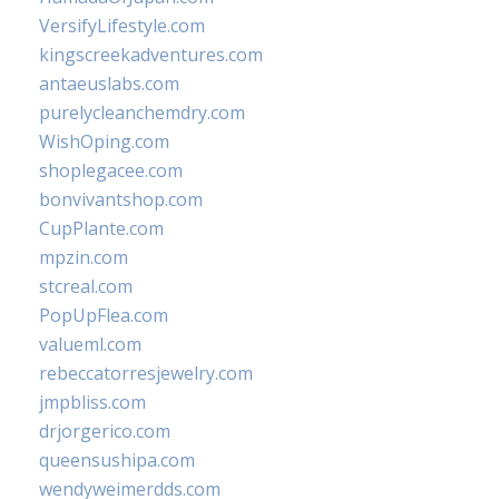
VersifyLifestyle.com
kingscreekadventures.com
antaeuslabs.com
purelycleanchemdry.com
WishOping.com
shoplegacee.com
bonvivantshop.com
CupPlante.com
mpzin.com
stcreal.com
PopUpFlea.com
valueml.com
rebeccatorresjewelry.com
jmpbliss.com
drjorgerico.com
queensushipa.com
wendyweimerdds.com