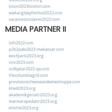
lcicon2023boston.com
waitangidayfestival2022.com
vacancesscolaires2022.com
MEDIA PARTNER II
isth2022.com
p2b2pabi2023-makassar.com
wocfparis2023.org
sinc2023.com
scdlqatar2022-qa.com
thecolumbiagrill.com
provisionscheeseandwineshoppe.com
khedi2023.org
akademikgeriatri2023.org
marmarapediatri2023.org
emchie2023.org