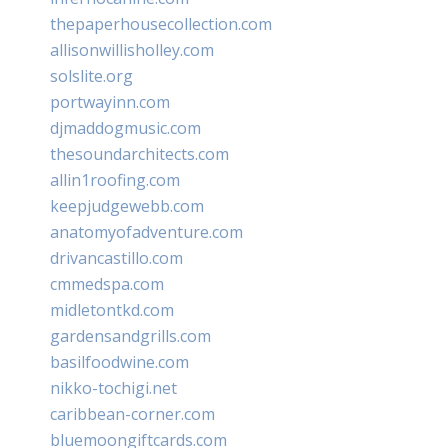
thepaperhousecollection.com
allisonwillisholley.com
solslite.org
portwayinn.com
djmaddogmusic.com
thesoundarchitects.com
allin1roofing.com
keepjudgewebb.com
anatomyofadventure.com
drivancastillo.com
cmmedspa.com
midletontkd.com
gardensandgrills.com
basilfoodwine.com
nikko-tochigi.net
caribbean-corner.com
bluemoongiftcards.com