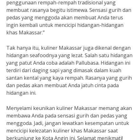
penggunaan rempah-rempah tradisional yang
membuat rasanya begitu istimewa. Sensasi gurih dan
pedas yang menggoda akan membuat Anda terus
ingin kembali untuk mencicipi hidangan-hidangan
khas Makassar.”
Tak hanya itu, kuliner Makassar juga dikenal dengan
hidangan seafoodnya yang lezat. Salah satu hidangan
yang patut Anda coba adalah Pallubasa. Hidangan ini
terdiri dari daging sapi yang dimasak dalam kuah
santan kental yang kaya rempah. Rasanya yang gurih
dan pedas akan membuat Anda jatuh cinta pada
hidangan ini.
Menyelami keunikan kuliner Makassar memang akan
membawa Anda pada sensasi gurih dan pedas yang
menggoda. Jadi, jangan lewatkan kesempatan untuk
mencicipi kelezatan kuliner khas Makassar saat
berkunjung ke Kota Angin ini. Selamat menikmati!