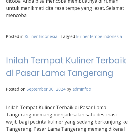
dicoba. Anda bisa mencoba membuatnya di rumah
untuk menikmati cita rasa tempe yang lezat. Selamat
mencoba!
Posted in
Kuliner Indonesia
Tagged
kuliner tempe indonesia
Inilah Tempat Kuliner Terbaik
di Pasar Lama Tangerang
Posted on
September 30, 2024
by
adminfoo
Inilah Tempat Kuliner Terbaik di Pasar Lama
Tangerang memang menjadi salah satu destinasi
wajib bagi pecinta kuliner yang sedang berkunjung ke
Tangerang. Pasar Lama Tangerang memang dikenal