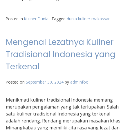
Posted in
Kuliner Dunia
Tagged
dunia kuliner makassar
Mengenal Lezatnya Kuliner
Tradisional Indonesia yang
Terkenal
Posted on
September 30, 2024
by
adminfoo
Menikmati kuliner tradisional Indonesia memang
merupakan pengalaman yang tak terlupakan. Salah
satu kuliner tradisional Indonesia yang terkenal
adalah rendang. Rendang merupakan masakan khas
Minangkabau yang memiliki cita rasa yang lezat dan