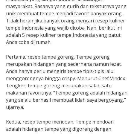
masyarakat. Rasanya yang gurih dan teksturnya yang
unik membuat tempe menjadi favorit banyak orang.
Tidak heran jika banyak orang mencari resep kuliner
tempe Indonesia yang wajib dicoba. Nah, berikut ini
adalah 5 resep kuliner tempe Indonesia yang patut
Anda coba di rumah.
Pertama, resep tempe goreng. Tempe goreng
merupakan hidangan yang sederhana namun lezat.
Anda hanya perlu mengiris tempe tipis-tipis lalu
menggorengnya hingga crispy. Menurut Chef Vindex
Tengker, tempe goreng merupakan salah satu
makanan favoritnya. “Tempe goreng adalah hidangan
yang selalu berhasil membuat lidah saya bergoyang,”
ujarnya.
Kedua, resep tempe mendoan. Tempe mendoan
adalah hidangan tempe yang digoreng dengan