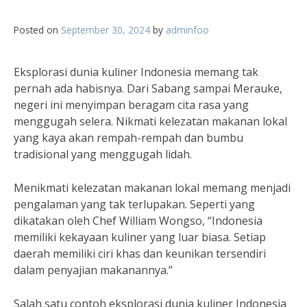
Posted on
September 30, 2024
by
adminfoo
Eksplorasi dunia kuliner Indonesia memang tak
pernah ada habisnya. Dari Sabang sampai Merauke,
negeri ini menyimpan beragam cita rasa yang
menggugah selera. Nikmati kelezatan makanan lokal
yang kaya akan rempah-rempah dan bumbu
tradisional yang menggugah lidah.
Menikmati kelezatan makanan lokal memang menjadi
pengalaman yang tak terlupakan. Seperti yang
dikatakan oleh Chef William Wongso, “Indonesia
memiliki kekayaan kuliner yang luar biasa. Setiap
daerah memiliki ciri khas dan keunikan tersendiri
dalam penyajian makanannya.”
Salah satu contoh eksplorasi dunia kuliner Indonesia