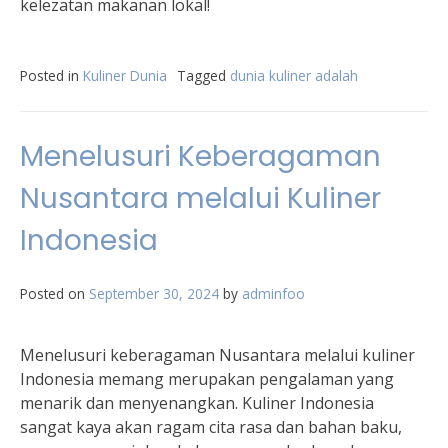
kelezatan makanan lokal!
Posted in
Kuliner Dunia
Tagged
dunia kuliner adalah
Menelusuri Keberagaman
Nusantara melalui Kuliner
Indonesia
Posted on
September 30, 2024
by
adminfoo
Menelusuri keberagaman Nusantara melalui kuliner
Indonesia memang merupakan pengalaman yang
menarik dan menyenangkan. Kuliner Indonesia
sangat kaya akan ragam cita rasa dan bahan baku,