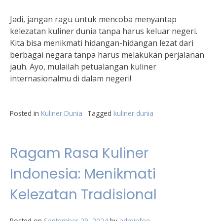
Jadi, jangan ragu untuk mencoba menyantap
kelezatan kuliner dunia tanpa harus keluar negeri.
Kita bisa menikmati hidangan-hidangan lezat dari
berbagai negara tanpa harus melakukan perjalanan
jauh. Ayo, mulailah petualangan kuliner
internasionalmu di dalam negeri!
Posted in
Kuliner Dunia
Tagged
kuliner dunia
Ragam Rasa Kuliner
Indonesia: Menikmati
Kelezatan Tradisional
Posted on
September 29, 2024
by
adminfoo