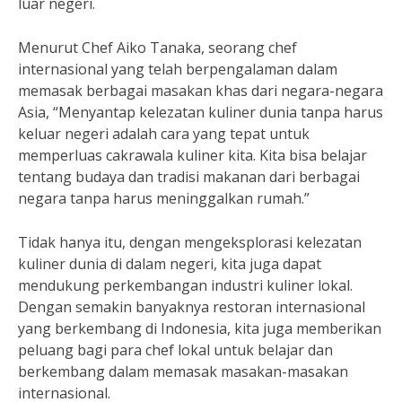
luar negeri.
Menurut Chef Aiko Tanaka, seorang chef
internasional yang telah berpengalaman dalam
memasak berbagai masakan khas dari negara-negara
Asia, “Menyantap kelezatan kuliner dunia tanpa harus
keluar negeri adalah cara yang tepat untuk
memperluas cakrawala kuliner kita. Kita bisa belajar
tentang budaya dan tradisi makanan dari berbagai
negara tanpa harus meninggalkan rumah.”
Tidak hanya itu, dengan mengeksplorasi kelezatan
kuliner dunia di dalam negeri, kita juga dapat
mendukung perkembangan industri kuliner lokal.
Dengan semakin banyaknya restoran internasional
yang berkembang di Indonesia, kita juga memberikan
peluang bagi para chef lokal untuk belajar dan
berkembang dalam memasak masakan-masakan
internasional.