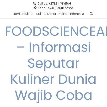
Skip
Call Us: +2782 444 YEAH
to
Cape Town, South Africa
content
Berita Kuliner
Kuliner Dunia
Kuliner Indonesia
FOODSCIENCE
– Informasi
Seputar
Kuliner Dunia
Wajib Coba