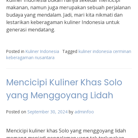
kuliner Indonesia bukan hanya sekedar mencicipi
makanan, namun juga merupakan sebuah perjalanan
budaya yang mendalam. Jadi, mari kita nikmati dan
lestarikan keberagaman kuliner Indonesia untuk
generasi mendatang.
Posted in
Kuliner Indonesia
Tagged
kuliner indonesia cerminan
keberagaman nusantara
Mencicipi Kuliner Khas Solo
yang Menggoyang Lidah
Posted on
September 30, 2024
by
adminfoo
Mencicipi kuliner khas Solo yang menggoyang lidah