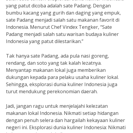
yang patut dicoba adalah sate Padang. Dengan
bumbu kacang yang gurih dan daging yang empuk,
sate Padang menjadi salah satu makanan favorit di
Indonesia. Menurut Chef Vindex Tengker, “Sate
Padang menjadi salah satu warisan budaya kuliner
Indonesia yang patut dilestarikan.”
Tak hanya sate Padang, ada pula nasi goreng,
rendang, dan soto yang tak kalah lezatnya.
Menyantap makanan lokal juga memberikan
dukungan kepada para pelaku usaha kuliner lokal.
Sehingga, eksplorasi dunia kuliner Indonesia juga
turut mendukung perekonomian daerah.
Jadi, jangan ragu untuk menjelajahi kelezatan
makanan lokal Indonesia. Nikmati setiap hidangan
dengan penuh selera dan hargailah kekayaan kuliner
negeri ini. Eksplorasi dunia kuliner Indonesia: Nikmati