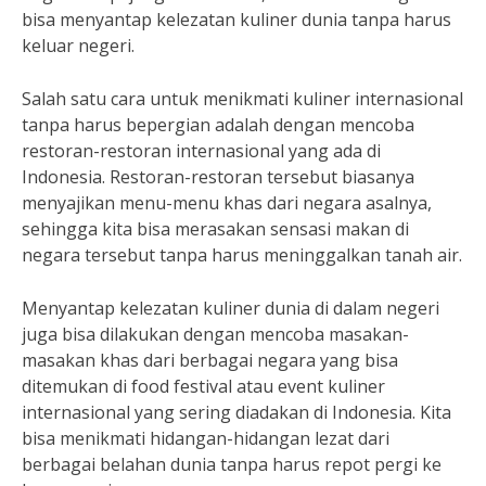
bisa menyantap kelezatan kuliner dunia tanpa harus
keluar negeri.
Salah satu cara untuk menikmati kuliner internasional
tanpa harus bepergian adalah dengan mencoba
restoran-restoran internasional yang ada di
Indonesia. Restoran-restoran tersebut biasanya
menyajikan menu-menu khas dari negara asalnya,
sehingga kita bisa merasakan sensasi makan di
negara tersebut tanpa harus meninggalkan tanah air.
Menyantap kelezatan kuliner dunia di dalam negeri
juga bisa dilakukan dengan mencoba masakan-
masakan khas dari berbagai negara yang bisa
ditemukan di food festival atau event kuliner
internasional yang sering diadakan di Indonesia. Kita
bisa menikmati hidangan-hidangan lezat dari
berbagai belahan dunia tanpa harus repot pergi ke