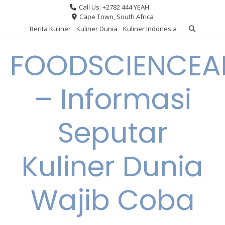
Skip
Call Us: +2782 444 YEAH
to
Cape Town, South Africa
content
Berita Kuliner
Kuliner Dunia
Kuliner Indonesia
FOODSCIENCE
– Informasi
Seputar
Kuliner Dunia
Wajib Coba