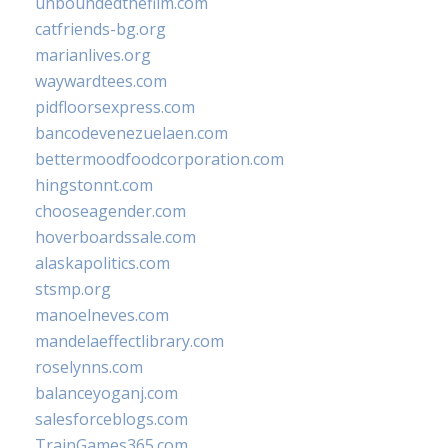
unboundedthefilm.com
catfriends-bg.org
marianlives.org
waywardtees.com
pidfloorsexpress.com
bancodevenezuelaen.com
bettermoodfoodcorporation.com
hingstonnt.com
chooseagender.com
hoverboardssale.com
alaskapolitics.com
stsmp.org
manoelneves.com
mandelaeffectlibrary.com
roselynns.com
balanceyoganj.com
salesforceblogs.com
TrainGames365.com