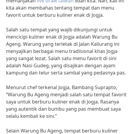
memanjakan
live draw taiwan
lidah kita. Nah, kali ini
kita akan membahas tentang tempat dan menu
favorit untuk berburu kuliner enak di Jogja.
Salah satu tempat yang wajib dikunjungi untuk
mencicipi kuliner enak di Jogja adalah Warung Bu
Ageng. Warung yang terletak di Jalan Kaliurang ini
menyajikan berbagai menu tradisional khas Jogja
yang sangat lezat. Salah satu menu favorit di sini
adalah Nasi Gudeg, yang disajikan dengan ayam
kampung dan telur serta sambal yang pedasnya pas.
Menurut chef terkenal Jogja, Bambang Suprapto,
“Warung Bu Ageng menjadi salah satu tempat favorit
saya untuk berburu kuliner enak di Jogja. Rasanya
yang autentik dan bumbu yang pas membuat saya
selalu kembali ke sini.”
Selain Warung Bu Ageng, tempat berburu kuliner