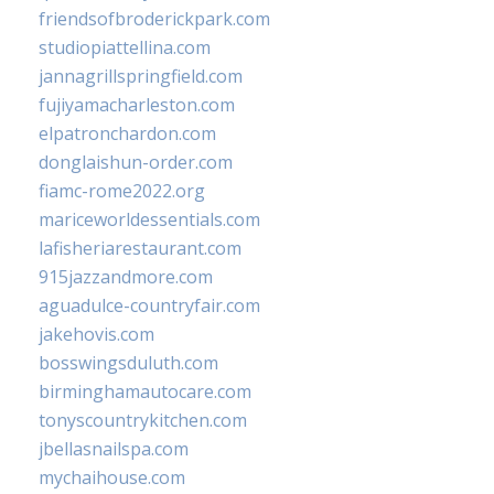
friendsofbroderickpark.com
studiopiattellina.com
jannagrillspringfield.com
fujiyamacharleston.com
elpatronchardon.com
donglaishun-order.com
fiamc-rome2022.org
mariceworldessentials.com
lafisheriarestaurant.com
915jazzandmore.com
aguadulce-countryfair.com
jakehovis.com
bosswingsduluth.com
birminghamautocare.com
tonyscountrykitchen.com
jbellasnailspa.com
mychaihouse.com