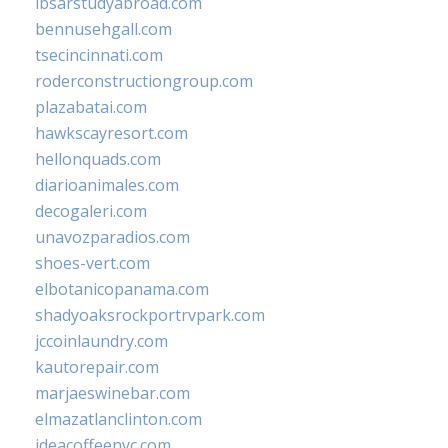
ibsarstudyabroad.com
bennusehgall.com
tsecincinnati.com
roderconstructiongroup.com
plazabatai.com
hawkscayresort.com
hellonquads.com
diarioanimales.com
decogaleri.com
unavozparadios.com
shoes-vert.com
elbotanicopanama.com
shadyoaksrockportrvpark.com
jccoinlaundry.com
kautorepair.com
marjaeswinebar.com
elmazatlanclinton.com
ideacoffeenyc.com