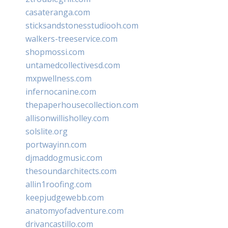
casateranga.com
sticksandstonesstudiooh.com
walkers-treeservice.com
shopmossi.com
untamedcollectivesd.com
mxpwellness.com
infernocanine.com
thepaperhousecollection.com
allisonwillisholley.com
solslite.org
portwayinn.com
djmaddogmusic.com
thesoundarchitects.com
allin1roofing.com
keepjudgewebb.com
anatomyofadventure.com
drivancastillo.com