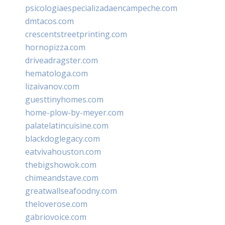
psicologiaespecializadaencampeche.com
dmtacos.com
crescentstreetprinting.com
hornopizza.com
driveadragster.com
hematologa.com
lizaivanov.com
guesttinyhomes.com
home-plow-by-meyer.com
palatelatincuisine.com
blackdoglegacy.com
eatvivahouston.com
thebigshowok.com
chimeandstave.com
greatwallseafoodny.com
theloverose.com
gabriovoice.com