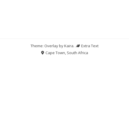
Theme: Overlay by
Kaira
.
Extra Text
Cape Town, South Africa