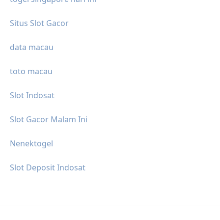
Situs Slot Gacor
data macau
toto macau
Slot Indosat
Slot Gacor Malam Ini
Nenektogel
Slot Deposit Indosat