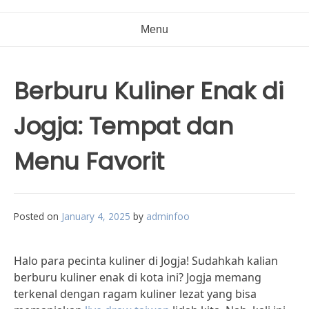
Menu
Berburu Kuliner Enak di
Jogja: Tempat dan
Menu Favorit
Posted on
January 4, 2025
by
adminfoo
Halo para pecinta kuliner di Jogja! Sudahkah kalian
berburu kuliner enak di kota ini? Jogja memang
terkenal dengan ragam kuliner lezat yang bisa