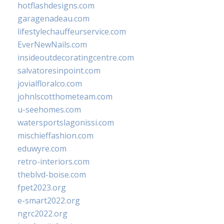
hotflashdesigns.com
garagenadeau.com
lifestylechauffeurservice.com
EverNewNails.com
insideoutdecoratingcentre.com
salvatoresinpoint.com
jovialfloralco.com
johnlscotthometeam.com
u-seehomes.com
watersportslagonissi.com
mischieffashion.com
eduwyre.com
retro-interiors.com
theblvd-boise.com
fpet2023.org
e-smart2022.org
ngrc2022.org