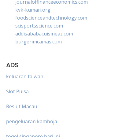
journaloffinanceeconomics.com
kvk-kumari.org
foodscienceandtechnology.com
scisportsscience.com
addisababacuisineaz.com
burgerimcamas.com
ADS
keluaran taiwan
Slot Pulsa
Result Macau
pengeluaran kamboja
togel singapore hari ini