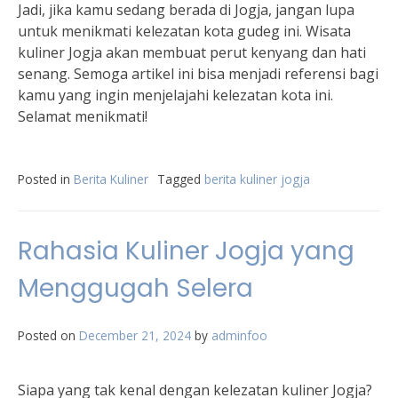
Jadi, jika kamu sedang berada di Jogja, jangan lupa
untuk menikmati kelezatan kota gudeg ini. Wisata
kuliner Jogja akan membuat perut kenyang dan hati
senang. Semoga artikel ini bisa menjadi referensi bagi
kamu yang ingin menjelajahi kelezatan kota ini.
Selamat menikmati!
Posted in
Berita Kuliner
Tagged
berita kuliner jogja
Rahasia Kuliner Jogja yang
Menggugah Selera
Posted on
December 21, 2024
by
adminfoo
Siapa yang tak kenal dengan kelezatan kuliner Jogja?