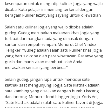
kesempatan untuk mengintip kuliner Jogja yang wajib
dicoba! Kota pelajar ini memang terkenal dengan
beragam kuliner lezat yang sayang untuk dilewatkan.
Salah satu kuliner Jogja yang wajib dicoba adalah
gudeg. Gudeg merupakan makanan khas Jogja yang
terbuat dari nangka muda yang dimasak dengan
santan dan rempah-rempah. Menurut Chef Vindex
Tengker, “Gudeg adalah salah satu kuliner khas Jogja
yang harus dicoba oleh para wisatawan. Rasanya yang
gurih dan manis akan membuat lidah Anda
merasakan sensasi yang berbeda.”
Selain gudeg, jangan lupa untuk mencicipi sate
klathak saat mengunjungi Jogja. Sate klathak adalah
sate kambing yang disajikan dengan bumbu kacang
dan lontong. Menurut food blogger Jogja, Yoris Adi,
“Sate klathak adalah salah satu kuliner favorit di Jogja.