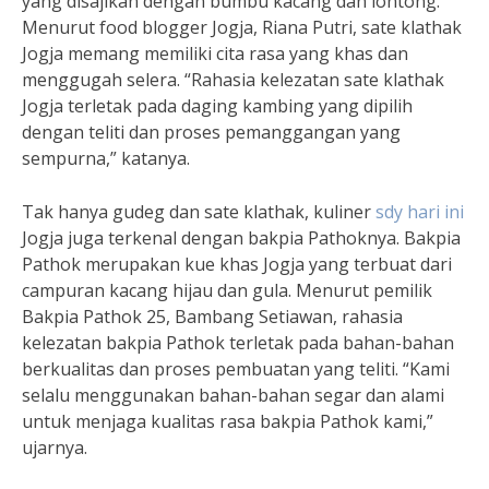
yang disajikan dengan bumbu kacang dan lontong.
Menurut food blogger Jogja, Riana Putri, sate klathak
Jogja memang memiliki cita rasa yang khas dan
menggugah selera. “Rahasia kelezatan sate klathak
Jogja terletak pada daging kambing yang dipilih
dengan teliti dan proses pemanggangan yang
sempurna,” katanya.
Tak hanya gudeg dan sate klathak, kuliner
sdy hari ini
Jogja juga terkenal dengan bakpia Pathoknya. Bakpia
Pathok merupakan kue khas Jogja yang terbuat dari
campuran kacang hijau dan gula. Menurut pemilik
Bakpia Pathok 25, Bambang Setiawan, rahasia
kelezatan bakpia Pathok terletak pada bahan-bahan
berkualitas dan proses pembuatan yang teliti. “Kami
selalu menggunakan bahan-bahan segar dan alami
untuk menjaga kualitas rasa bakpia Pathok kami,”
ujarnya.