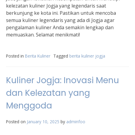
kelezatan kuliner Jogja yang legendaris saat
berkunjung ke kota ini. Pastikan untuk mencoba
semua kuliner legendaris yang ada di Jogja agar
pengalaman kuliner Anda semakin lengkap dan
memuaskan. Selamat menikmati!
Posted in
Berita Kuliner
Tagged
berita kuliner jogja
Kuliner Jogja: Inovasi Menu
dan Kelezatan yang
Menggoda
Posted on
January 10, 2025
by
adminfoo