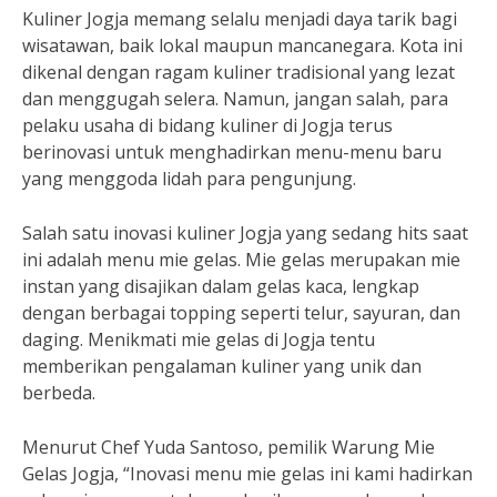
Kuliner Jogja memang selalu menjadi daya tarik bagi
wisatawan, baik lokal maupun mancanegara. Kota ini
dikenal dengan ragam kuliner tradisional yang lezat
dan menggugah selera. Namun, jangan salah, para
pelaku usaha di bidang kuliner di Jogja terus
berinovasi untuk menghadirkan menu-menu baru
yang menggoda lidah para pengunjung.
Salah satu inovasi kuliner Jogja yang sedang hits saat
ini adalah menu mie gelas. Mie gelas merupakan mie
instan yang disajikan dalam gelas kaca, lengkap
dengan berbagai topping seperti telur, sayuran, dan
daging. Menikmati mie gelas di Jogja tentu
memberikan pengalaman kuliner yang unik dan
berbeda.
Menurut Chef Yuda Santoso, pemilik Warung Mie
Gelas Jogja, “Inovasi menu mie gelas ini kami hadirkan