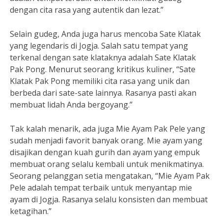
dengan cita rasa yang autentik dan lezat.”
Selain gudeg, Anda juga harus mencoba Sate Klatak
yang legendaris di Jogja. Salah satu tempat yang
terkenal dengan sate klataknya adalah Sate Klatak
Pak Pong. Menurut seorang kritikus kuliner, “Sate
Klatak Pak Pong memiliki cita rasa yang unik dan
berbeda dari sate-sate lainnya. Rasanya pasti akan
membuat lidah Anda bergoyang.”
Tak kalah menarik, ada juga Mie Ayam Pak Pele yang
sudah menjadi favorit banyak orang. Mie ayam yang
disajikan dengan kuah gurih dan ayam yang empuk
membuat orang selalu kembali untuk menikmatinya.
Seorang pelanggan setia mengatakan, “Mie Ayam Pak
Pele adalah tempat terbaik untuk menyantap mie
ayam di Jogja. Rasanya selalu konsisten dan membuat
ketagihan.”