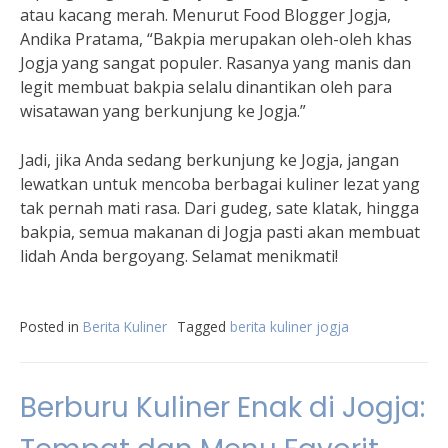
atau kacang merah. Menurut Food Blogger Jogja,
Andika Pratama, “Bakpia merupakan oleh-oleh khas
Jogja yang sangat populer. Rasanya yang manis dan
legit membuat bakpia selalu dinantikan oleh para
wisatawan yang berkunjung ke Jogja.”
Jadi, jika Anda sedang berkunjung ke Jogja, jangan
lewatkan untuk mencoba berbagai kuliner lezat yang
tak pernah mati rasa. Dari gudeg, sate klatak, hingga
bakpia, semua makanan di Jogja pasti akan membuat
lidah Anda bergoyang. Selamat menikmati!
Posted in
Berita Kuliner
Tagged
berita kuliner jogja
Berburu Kuliner Enak di Jogja: