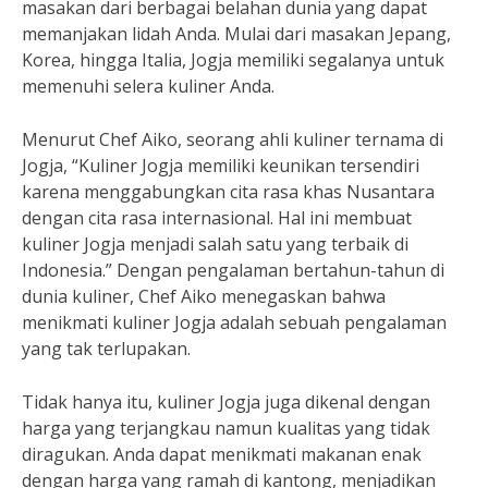
masakan dari berbagai belahan dunia yang dapat
memanjakan lidah Anda. Mulai dari masakan Jepang,
Korea, hingga Italia, Jogja memiliki segalanya untuk
memenuhi selera kuliner Anda.
Menurut Chef Aiko, seorang ahli kuliner ternama di
Jogja, “Kuliner Jogja memiliki keunikan tersendiri
karena menggabungkan cita rasa khas Nusantara
dengan cita rasa internasional. Hal ini membuat
kuliner Jogja menjadi salah satu yang terbaik di
Indonesia.” Dengan pengalaman bertahun-tahun di
dunia kuliner, Chef Aiko menegaskan bahwa
menikmati kuliner Jogja adalah sebuah pengalaman
yang tak terlupakan.
Tidak hanya itu, kuliner Jogja juga dikenal dengan
harga yang terjangkau namun kualitas yang tidak
diragukan. Anda dapat menikmati makanan enak
dengan harga yang ramah di kantong, menjadikan