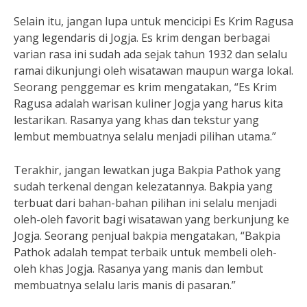
Selain itu, jangan lupa untuk mencicipi Es Krim Ragusa
yang legendaris di Jogja. Es krim dengan berbagai
varian rasa ini sudah ada sejak tahun 1932 dan selalu
ramai dikunjungi oleh wisatawan maupun warga lokal.
Seorang penggemar es krim mengatakan, “Es Krim
Ragusa adalah warisan kuliner Jogja yang harus kita
lestarikan. Rasanya yang khas dan tekstur yang
lembut membuatnya selalu menjadi pilihan utama.”
Terakhir, jangan lewatkan juga Bakpia Pathok yang
sudah terkenal dengan kelezatannya. Bakpia yang
terbuat dari bahan-bahan pilihan ini selalu menjadi
oleh-oleh favorit bagi wisatawan yang berkunjung ke
Jogja. Seorang penjual bakpia mengatakan, “Bakpia
Pathok adalah tempat terbaik untuk membeli oleh-
oleh khas Jogja. Rasanya yang manis dan lembut
membuatnya selalu laris manis di pasaran.”