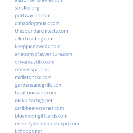
solslite.org
portwayinn.com
djmaddogmusic.com
thesoundarchitects.com
allin1roofing.com
keepjudgewebb.com
anatomyofadventure.com
drivancastillo.com
cmmedspa.com
midletontkd.com
gardensandgrills.com
basilfoodwine.com
nikko-tochigi.net
caribbean-corner.com
bluemoongiftcards.com
rivercitysteampunkexpo.com
kchoops.net