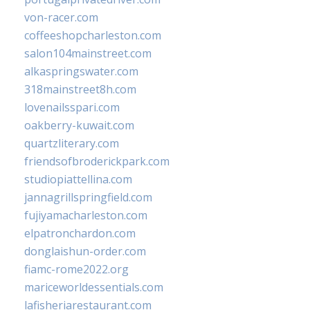
von-racer.com
coffeeshopcharleston.com
salon104mainstreet.com
alkaspringswater.com
318mainstreet8h.com
lovenailsspari.com
oakberry-kuwait.com
quartzliterary.com
friendsofbroderickpark.com
studiopiattellina.com
jannagrillspringfield.com
fujiyamacharleston.com
elpatronchardon.com
donglaishun-order.com
fiamc-rome2022.org
mariceworldessentials.com
lafisheriarestaurant.com