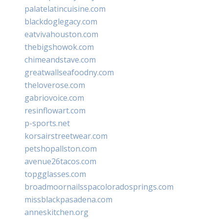
palatelatincuisine.com
blackdoglegacy.com
eatvivahouston.com
thebigshowok.com
chimeandstave.com
greatwallseafoodny.com
theloverose.com
gabriovoice.com
resinflowart.com
p-sports.net
korsairstreetwear.com
petshopallston.com
avenue26tacos.com
topgglasses.com
broadmoornailsspacoloradosprings.com
missblackpasadena.com
anneskitchen.org