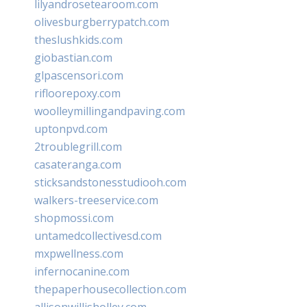
lilyandrosetearoom.com
olivesburgberrypatch.com
theslushkids.com
giobastian.com
glpascensori.com
rifloorepoxy.com
woolleymillingandpaving.com
uptonpvd.com
2troublegrill.com
casateranga.com
sticksandstonesstudiooh.com
walkers-treeservice.com
shopmossi.com
untamedcollectivesd.com
mxpwellness.com
infernocanine.com
thepaperhousecollection.com
allisonwillisholley.com