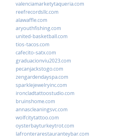
valenciamarketytaqueria.com
reefrecordsllc.com
alawaffle.com
aryouthfishing.com
united-basketball.com
tios-tacos.com
cafecito-satx.com
graduacionviu2023.com
pecanjackstogo.com
zengardendayspa.com
sparklejewelryinc.com
ironcladtattoostudio.com
bruinshome.com
annascleaningsvc.com
wolfcitytattoo.com
oysterbayturkeytrot.com
lafronterarestauranteybar.com