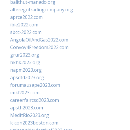
balithut-manado.org
alteregotradingcompany.org
aprce2022.com
ibie2022.com
sbcc-2022.com
AngolaOilAndGas2022.com
Convoy4Freedom2022.com
grur2023.org
hkhk2023.org
napm2023.org
apsdfd2023.org
forumausape2023.com
imkl2023.com
careerfaircsd2023.com
apsth2023.com
MedItRio2023.org
lcicon2023boston.com