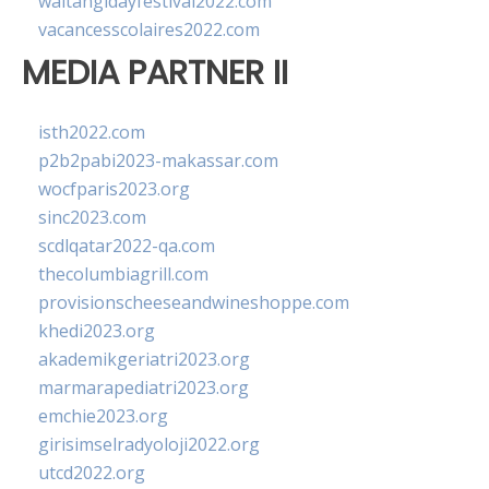
waitangidayfestival2022.com
vacancesscolaires2022.com
MEDIA PARTNER II
isth2022.com
p2b2pabi2023-makassar.com
wocfparis2023.org
sinc2023.com
scdlqatar2022-qa.com
thecolumbiagrill.com
provisionscheeseandwineshoppe.com
khedi2023.org
akademikgeriatri2023.org
marmarapediatri2023.org
emchie2023.org
girisimselradyoloji2022.org
utcd2022.org