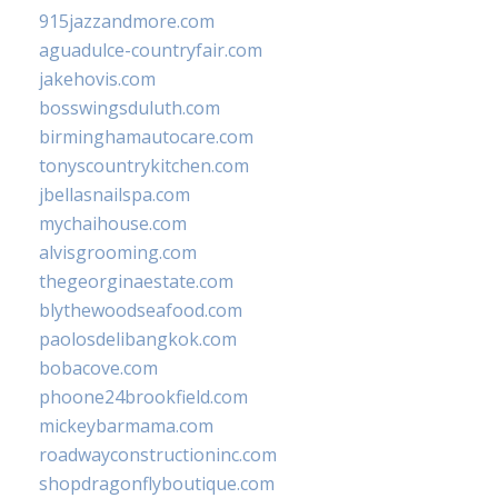
915jazzandmore.com
aguadulce-countryfair.com
jakehovis.com
bosswingsduluth.com
birminghamautocare.com
tonyscountrykitchen.com
jbellasnailspa.com
mychaihouse.com
alvisgrooming.com
thegeorginaestate.com
blythewoodseafood.com
paolosdelibangkok.com
bobacove.com
phoone24brookfield.com
mickeybarmama.com
roadwayconstructioninc.com
shopdragonflyboutique.com