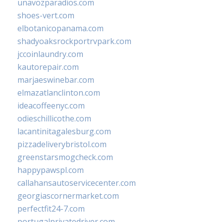
unavozparadios.com
shoes-vert.com
elbotanicopanama.com
shadyoaksrockportrvpark.com
jccoinlaundry.com
kautorepair.com
marjaeswinebar.com
elmazatlanclinton.com
ideacoffeenyc.com
odieschillicothe.com
lacantinitagalesburg.com
pizzadeliverybristol.com
greenstarsmogcheck.com
happypawspl.com
callahansautoservicecenter.com
georgiascornermarket.com
perfectfit24-7.com
portugalprivatedriver.com