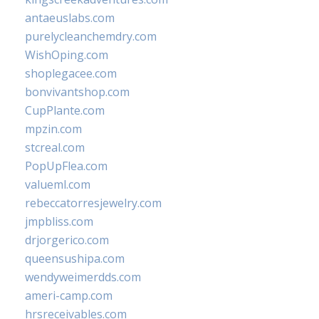
antaeuslabs.com
purelycleanchemdry.com
WishOping.com
shoplegacee.com
bonvivantshop.com
CupPlante.com
mpzin.com
stcreal.com
PopUpFlea.com
valueml.com
rebeccatorresjewelry.com
jmpbliss.com
drjorgerico.com
queensushipa.com
wendyweimerdds.com
ameri-camp.com
hrsreceivables.com