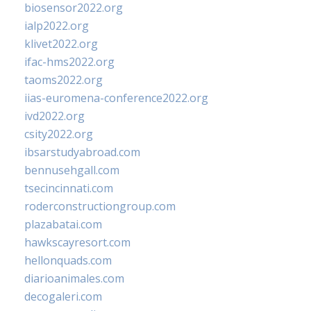
biosensor2022.org
ialp2022.org
klivet2022.org
ifac-hms2022.org
taoms2022.org
iias-euromena-conference2022.org
ivd2022.org
csity2022.org
ibsarstudyabroad.com
bennusehgall.com
tsecincinnati.com
roderconstructiongroup.com
plazabatai.com
hawkscayresort.com
hellonquads.com
diarioanimales.com
decogaleri.com