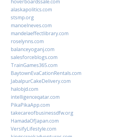
hoverboardssale.com
alaskapolitics.com
stsmp.org
manoelneves.com
mandelaeffectlibrary.com
roselynns.com
balanceyoganj.com
salesforceblogs.com
TrainGames365.com
BaytownEvaCationRentals.com
JabalpurCakeDelivery.com
halobjd.com
intelligenceqatar.com
PikaPikaApp.com
takecareofbusinessdfw.org
HamadaOfJapan.com
VersifyLifestyle.com
kingscreekadventures.com