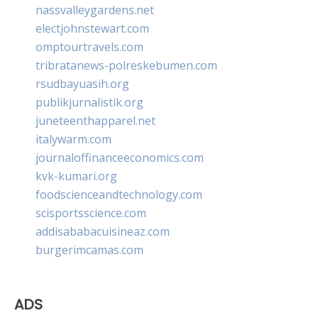
nassvalleygardens.net
electjohnstewart.com
omptourtravels.com
tribratanews-polreskebumen.com
rsudbayuasih.org
publikjurnalistik.org
juneteenthapparel.net
italywarm.com
journaloffinanceeconomics.com
kvk-kumari.org
foodscienceandtechnology.com
scisportsscience.com
addisababacuisineaz.com
burgerimcamas.com
ADS