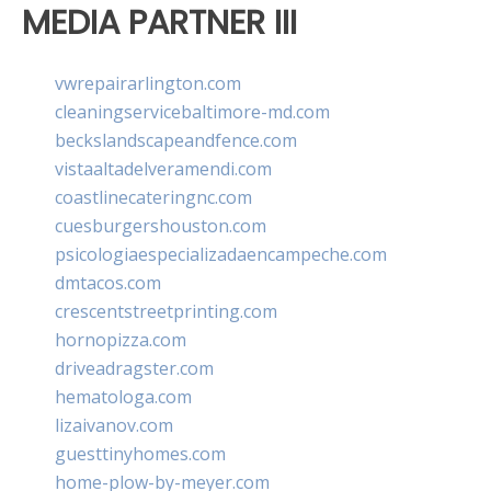
MEDIA PARTNER III
vwrepairarlington.com
cleaningservicebaltimore-md.com
beckslandscapeandfence.com
vistaaltadelveramendi.com
coastlinecateringnc.com
cuesburgershouston.com
psicologiaespecializadaencampeche.com
dmtacos.com
crescentstreetprinting.com
hornopizza.com
driveadragster.com
hematologa.com
lizaivanov.com
guesttinyhomes.com
home-plow-by-meyer.com