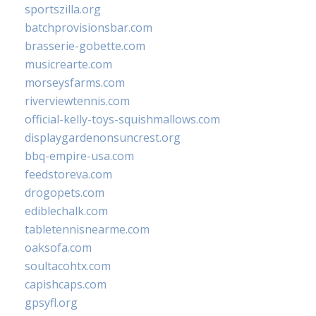
sportszilla.org
batchprovisionsbar.com
brasserie-gobette.com
musicrearte.com
morseysfarms.com
riverviewtennis.com
official-kelly-toys-squishmallows.com
displaygardenonsuncrest.org
bbq-empire-usa.com
feedstoreva.com
drogopets.com
ediblechalk.com
tabletennisnearme.com
oaksofa.com
soultacohtx.com
capishcaps.com
gpsyfl.org