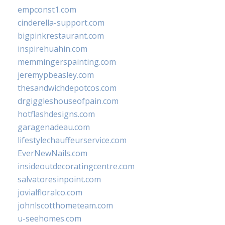
empconst1.com
cinderella-support.com
bigpinkrestaurant.com
inspirehuahin.com
memmingerspainting.com
jeremypbeasley.com
thesandwichdepotcos.com
drgiggleshouseofpain.com
hotflashdesigns.com
garagenadeau.com
lifestylechauffeurservice.com
EverNewNails.com
insideoutdecoratingcentre.com
salvatoresinpoint.com
jovialfloralco.com
johnlscotthometeam.com
u-seehomes.com