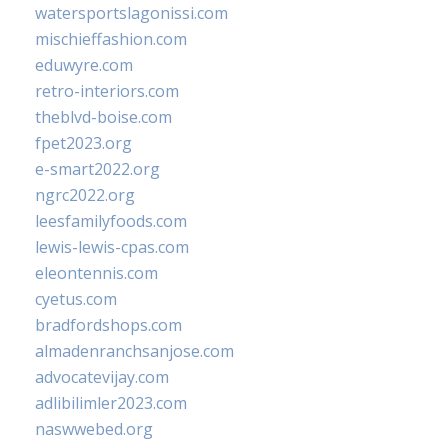
watersportslagonissi.com
mischieffashion.com
eduwyre.com
retro-interiors.com
theblvd-boise.com
fpet2023.org
e-smart2022.org
ngrc2022.org
leesfamilyfoods.com
lewis-lewis-cpas.com
eleontennis.com
cyetus.com
bradfordshops.com
almadenranchsanjose.com
advocatevijay.com
adlibilimler2023.com
naswwebed.org