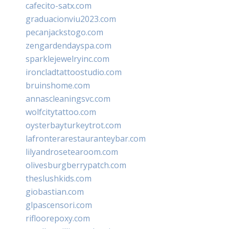
cafecito-satx.com
graduacionviu2023.com
pecanjackstogo.com
zengardendayspa.com
sparklejewelryinc.com
ironcladtattoostudio.com
bruinshome.com
annascleaningsvc.com
wolfcitytattoo.com
oysterbayturkeytrot.com
lafronterarestauranteybar.com
lilyandrosetearoom.com
olivesburgberrypatch.com
theslushkids.com
giobastian.com
glpascensori.com
rifloorepoxy.com