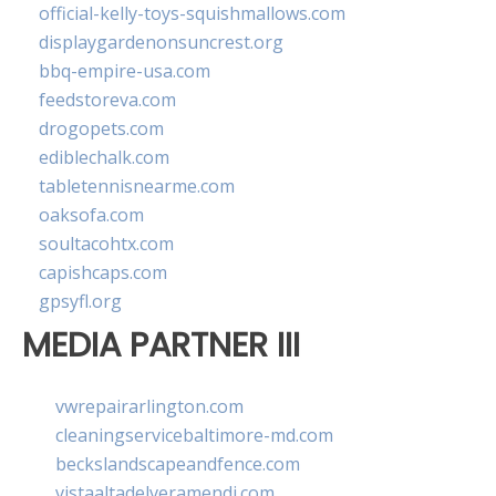
official-kelly-toys-squishmallows.com
displaygardenonsuncrest.org
bbq-empire-usa.com
feedstoreva.com
drogopets.com
ediblechalk.com
tabletennisnearme.com
oaksofa.com
soultacohtx.com
capishcaps.com
gpsyfl.org
MEDIA PARTNER III
vwrepairarlington.com
cleaningservicebaltimore-md.com
beckslandscapeandfence.com
vistaaltadelveramendi.com