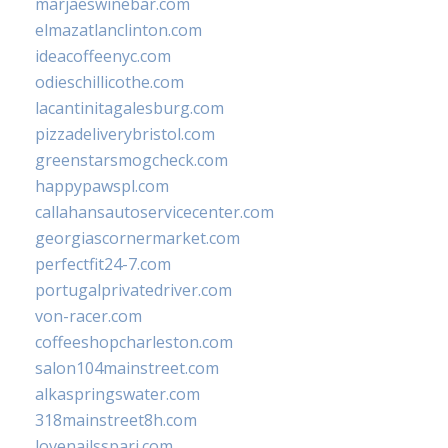
marjaeswinebar.com
elmazatlanclinton.com
ideacoffeenyc.com
odieschillicothe.com
lacantinitagalesburg.com
pizzadeliverybristol.com
greenstarsmogcheck.com
happypawspl.com
callahansautoservicecenter.com
georgiascornermarket.com
perfectfit24-7.com
portugalprivatedriver.com
von-racer.com
coffeeshopcharleston.com
salon104mainstreet.com
alkaspringswater.com
318mainstreet8h.com
lovenailsspari.com