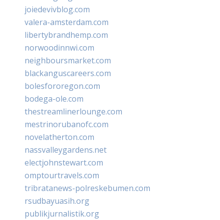
joiedevivblog.com
valera-amsterdam.com
libertybrandhemp.com
norwoodinnwi.com
neighboursmarket.com
blackanguscareers.com
bolesfororegon.com
bodega-ole.com
thestreamlinerlounge.com
mestrinorubanofc.com
novelatherton.com
nassvalleygardens.net
electjohnstewart.com
omptourtravels.com
tribratanews-polreskebumen.com
rsudbayuasih.org
publikjurnalistik.org