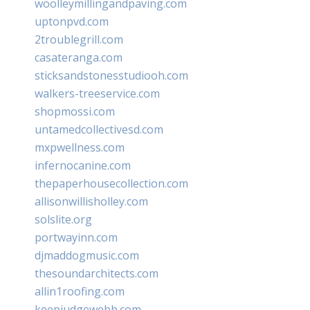
woolleymillingandpaving.com
uptonpvd.com
2troublegrill.com
casateranga.com
sticksandstonesstudiooh.com
walkers-treeservice.com
shopmossi.com
untamedcollectivesd.com
mxpwellness.com
infernocanine.com
thepaperhousecollection.com
allisonwillisholley.com
solslite.org
portwayinn.com
djmaddogmusic.com
thesoundarchitects.com
allin1roofing.com
keepjudgewebb.com