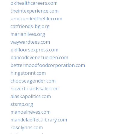
okhealthcareers.com
theintexperience.com
unboundedthefilm.com
catfriends-bg.org
marianlives.org
waywardtees.com
pidfloorsexpress.com
bancodevenezuelaen.com
bettermoodfoodcorporation.com
hingstonnt.com
chooseagender.com
hoverboardssale.com
alaskapolitics.com
stsmp.org
manoelneves.com
mandelaeffectlibrary.com
roselynns.com