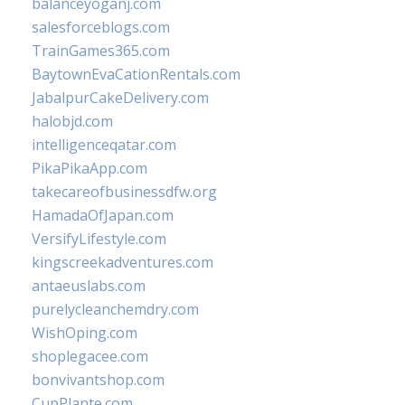
balanceyoganj.com
salesforceblogs.com
TrainGames365.com
BaytownEvaCationRentals.com
JabalpurCakeDelivery.com
halobjd.com
intelligenceqatar.com
PikaPikaApp.com
takecareofbusinessdfw.org
HamadaOfJapan.com
VersifyLifestyle.com
kingscreekadventures.com
antaeuslabs.com
purelycleanchemdry.com
WishOping.com
shoplegacee.com
bonvivantshop.com
CupPlante.com