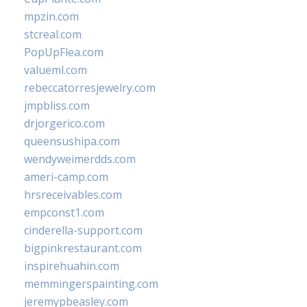
mpzin.com
stcreal.com
PopUpFlea.com
valueml.com
rebeccatorresjewelry.com
jmpbliss.com
drjorgerico.com
queensushipa.com
wendyweimerdds.com
ameri-camp.com
hrsreceivables.com
empconst1.com
cinderella-support.com
bigpinkrestaurant.com
inspirehuahin.com
memmingerspainting.com
jeremypbeasley.com