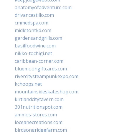
anatomyofadventure.com
drivancastillo.com
cmmedspa.com
midletontkd.com
gardensandgrills.com
basilfoodwine.com
nikko-tochigi.net
caribbean-corner.com
bluemoongiftcards.com
rivercitysteampunkexpo.com
kchoops.net
mountainsideskateshop.com
kirtlandcitytavern.com
301nutritionspot.com
ammos-stores.com
loceanecreations.com
birdsongridgefarm.com