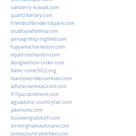
oakberry-kuwait.com
quartzliterary.com
friendsofbroderickpark.com
studiopiattellina.com
jannagrillspringfield.com
fujiyamacharleston.com
elpatronchardon.com
donglaishun-order.com
fiamc-rome2022.org
mariceworldessentials.com
lafisheriarestaurant.com
915jazzandmore.com
aguadulce-countryfair.com
jakehovis.com
bosswingsduluth.com
birminghamautocare.com
tonyscountrykitchen.com