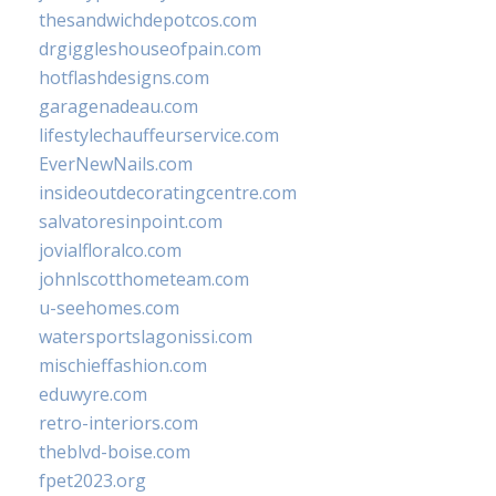
thesandwichdepotcos.com
drgiggleshouseofpain.com
hotflashdesigns.com
garagenadeau.com
lifestylechauffeurservice.com
EverNewNails.com
insideoutdecoratingcentre.com
salvatoresinpoint.com
jovialfloralco.com
johnlscotthometeam.com
u-seehomes.com
watersportslagonissi.com
mischieffashion.com
eduwyre.com
retro-interiors.com
theblvd-boise.com
fpet2023.org