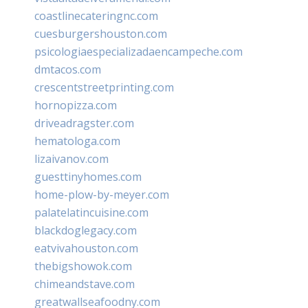
coastlinecateringnc.com
cuesburgershouston.com
psicologiaespecializadaencampeche.com
dmtacos.com
crescentstreetprinting.com
hornopizza.com
driveadragster.com
hematologa.com
lizaivanov.com
guesttinyhomes.com
home-plow-by-meyer.com
palatelatincuisine.com
blackdoglegacy.com
eatvivahouston.com
thebigshowok.com
chimeandstave.com
greatwallseafoodny.com