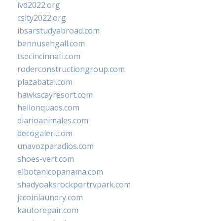
ivd2022.org
csity2022.org
ibsarstudyabroad.com
bennusehgall.com
tsecincinnati.com
roderconstructiongroup.com
plazabatai.com
hawkscayresort.com
hellonquads.com
diarioanimales.com
decogaleri.com
unavozparadios.com
shoes-vert.com
elbotanicopanama.com
shadyoaksrockportrvpark.com
jccoinlaundry.com
kautorepair.com