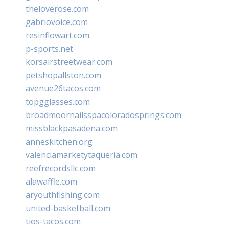
theloverose.com
gabriovoice.com
resinflowart.com
p-sports.net
korsairstreetwear.com
petshopallston.com
avenue26tacos.com
topgglasses.com
broadmoornailsspacoloradosprings.com
missblackpasadena.com
anneskitchen.org
valenciamarketytaqueria.com
reefrecordsllc.com
alawaffle.com
aryouthfishing.com
united-basketball.com
tios-tacos.com