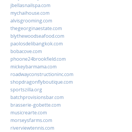
jbellasnailspa.com
mychaihouse.com
alvisgrooming.com
thegeorginaestate.com
blythewoodseafood.com
paolosdelibangkok.com
bobacove.com
phoone24brookfield.com
mickeybarmama.com
roadwayconstructioninc.com
shopdragonflyboutique.com
sportszilla.org
batchprovisionsbar.com
brasserie-gobette.com
musicrearte.com
morseysfarms.com
riverviewtennis.com