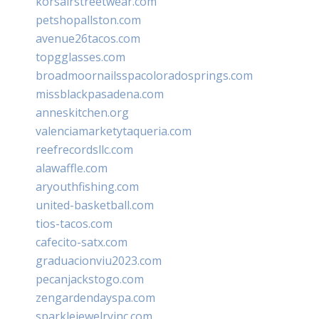
korsairstreetwear.com
petshopallston.com
avenue26tacos.com
topgglasses.com
broadmoornailsspacoloradosprings.com
missblackpasadena.com
anneskitchen.org
valenciamarketytaqueria.com
reefrecordsllc.com
alawaffle.com
aryouthfishing.com
united-basketball.com
tios-tacos.com
cafecito-satx.com
graduacionviu2023.com
pecanjackstogo.com
zengardendayspa.com
sparklejewelryinc.com