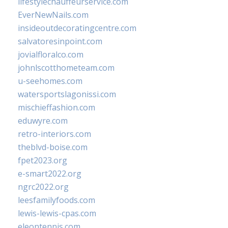
lifestylechauffeurservice.com
EverNewNails.com
insideoutdecoratingcentre.com
salvatoresinpoint.com
jovialfloralco.com
johnlscotthometeam.com
u-seehomes.com
watersportslagonissi.com
mischieffashion.com
eduwyre.com
retro-interiors.com
theblvd-boise.com
fpet2023.org
e-smart2022.org
ngrc2022.org
leesfamilyfoods.com
lewis-lewis-cpas.com
eleontennis.com