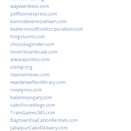
waywardtees.com
pidfloorsexpress.com
bancodevenezuelaen.com
bettermoodfoodcorporation.com
hingstonnt.com
chooseagender.com
hoverboardssale.com
alaskapolitics.com
stsmp.org
manoelneves.com
mandelaeffectlibrary.com
roselynns.com
balanceyoganj.com
salesforceblogs.com
TrainGames365.com
BaytownEvaCationRentals.com
JabalpurCakeDelivery.com