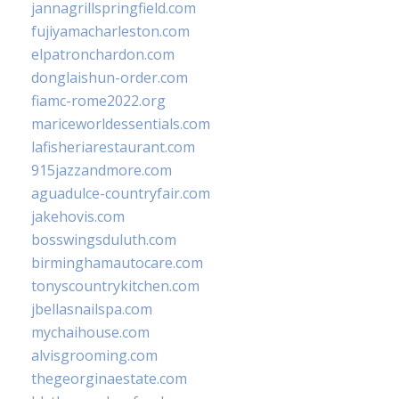
jannagrillspringfield.com
fujiyamacharleston.com
elpatronchardon.com
donglaishun-order.com
fiamc-rome2022.org
mariceworldessentials.com
lafisheriarestaurant.com
915jazzandmore.com
aguadulce-countryfair.com
jakehovis.com
bosswingsduluth.com
birminghamautocare.com
tonyscountrykitchen.com
jbellasnailspa.com
mychaihouse.com
alvisgrooming.com
thegeorginaestate.com