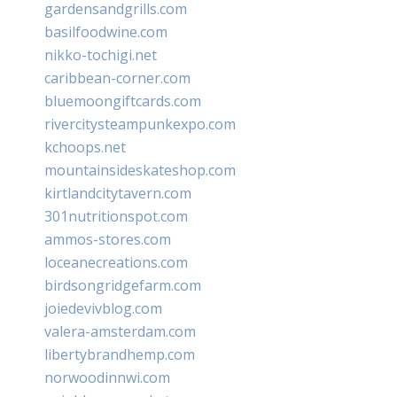
gardensandgrills.com
basilfoodwine.com
nikko-tochigi.net
caribbean-corner.com
bluemoongiftcards.com
rivercitysteampunkexpo.com
kchoops.net
mountainsideskateshop.com
kirtlandcitytavern.com
301nutritionspot.com
ammos-stores.com
loceanecreations.com
birdsongridgefarm.com
joiedevivblog.com
valera-amsterdam.com
libertybrandhemp.com
norwoodinnwi.com