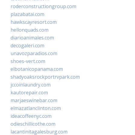
roderconstructiongroup.com
plazabatai.com
hawkscayresort.com
hellonquads.com
diarioanimales.com
decogaleri.com
unavozparadios.com
shoes-vert.com
elbotanicopanama.com
shadyoaksrockportrvpark.com
jccoinlaundry.com
kautorepair.com
marjaeswinebar.com
elmazatlanclinton.com
ideacoffeenyc.com
odieschillicothe.com
lacantinitagalesburg.com