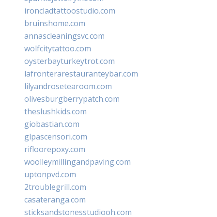
ironcladtattoostudio.com
bruinshome.com
annascleaningsvc.com
wolfcitytattoo.com
oysterbayturkeytrot.com
lafronterarestauranteybar.com
lilyandrosetearoom.com
olivesburgberrypatch.com
theslushkids.com
giobastian.com
glpascensori.com
rifloorepoxy.com
woolleymillingandpaving.com
uptonpvd.com
2troublegrill.com
casateranga.com
sticksandstonesstudiooh.com