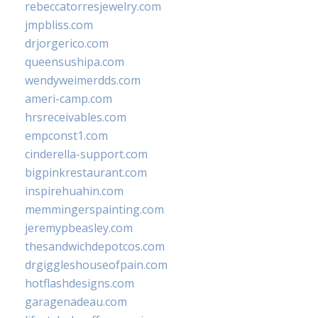
rebeccatorresjewelry.com
jmpbliss.com
drjorgerico.com
queensushipa.com
wendyweimerdds.com
ameri-camp.com
hrsreceivables.com
empconst1.com
cinderella-support.com
bigpinkrestaurant.com
inspirehuahin.com
memmingerspainting.com
jeremypbeasley.com
thesandwichdepotcos.com
drgiggleshouseofpain.com
hotflashdesigns.com
garagenadeau.com