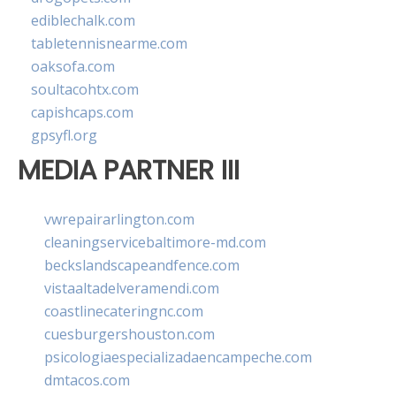
ediblechalk.com
tabletennisnearme.com
oaksofa.com
soultacohtx.com
capishcaps.com
gpsyfl.org
MEDIA PARTNER III
vwrepairarlington.com
cleaningservicebaltimore-md.com
beckslandscapeandfence.com
vistaaltadelveramendi.com
coastlinecateringnc.com
cuesburgershouston.com
psicologiaespecializadaencampeche.com
dmtacos.com