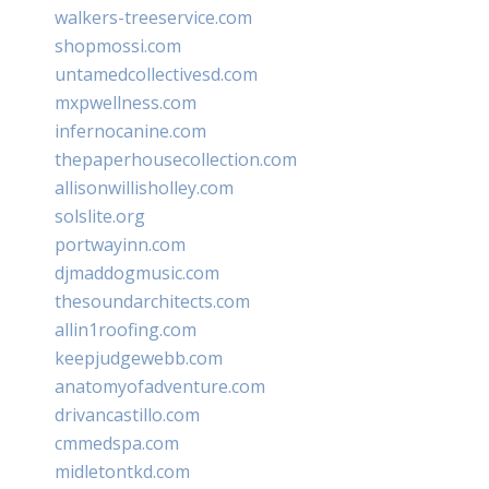
walkers-treeservice.com
shopmossi.com
untamedcollectivesd.com
mxpwellness.com
infernocanine.com
thepaperhousecollection.com
allisonwillisholley.com
solslite.org
portwayinn.com
djmaddogmusic.com
thesoundarchitects.com
allin1roofing.com
keepjudgewebb.com
anatomyofadventure.com
drivancastillo.com
cmmedspa.com
midletontkd.com