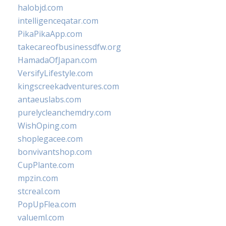
halobjd.com
intelligenceqatar.com
PikaPikaApp.com
takecareofbusinessdfw.org
HamadaOfJapan.com
VersifyLifestyle.com
kingscreekadventures.com
antaeuslabs.com
purelycleanchemdry.com
WishOping.com
shoplegacee.com
bonvivantshop.com
CupPlante.com
mpzin.com
stcreal.com
PopUpFlea.com
valueml.com