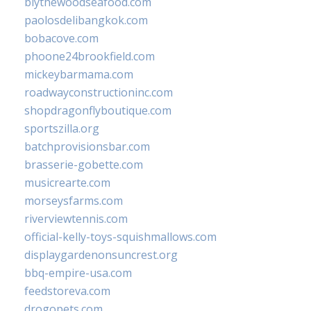
blythewoodseafood.com
paolosdelibangkok.com
bobacove.com
phoone24brookfield.com
mickeybarmama.com
roadwayconstructioninc.com
shopdragonflyboutique.com
sportszilla.org
batchprovisionsbar.com
brasserie-gobette.com
musicrearte.com
morseysfarms.com
riverviewtennis.com
official-kelly-toys-squishmallows.com
displaygardenonsuncrest.org
bbq-empire-usa.com
feedstoreva.com
drogopets.com