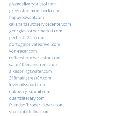
pizzadeliverybristol.com
greenstarsmogcheck.com
happypawspl.com
callahansautoservicecenter.com
georgiascornermarket.com
perfectfit24-7.com
portugalprivatedriver.com
von-racer.com
coffeeshopcharleston.com
salon104mainstreet.com
alkaspringswater.com
318mainstreet8h.com
lovenailsspari.com
oakberry-kuwait.com
quartzliterary.com
friendsofbroderickpark.com
studiopiattellina.com