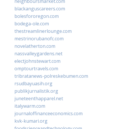
neighboursmarket.com
blackanguscareers.com
bolesfororegon.com
bodega-ole.com
thestreamlinerlounge.com
mestrinorubanofc.com
novelatherton.com
nassvalleygardens.net
electjohnstewart.com
omptourtravels.com
tribratanews-polreskebumen.com
rsudbayuasih.org
publikjurnalistik.org
juneteenthapparel.net
italywarm.com
journaloffinanceeconomics.com
kvk-kumari.org
foodscienceandtechnology.com