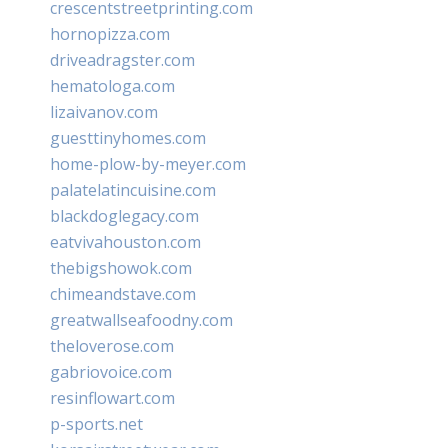
crescentstreetprinting.com
hornopizza.com
driveadragster.com
hematologa.com
lizaivanov.com
guesttinyhomes.com
home-plow-by-meyer.com
palatelatincuisine.com
blackdoglegacy.com
eatvivahouston.com
thebigshowok.com
chimeandstave.com
greatwallseafoodny.com
theloverose.com
gabriovoice.com
resinflowart.com
p-sports.net