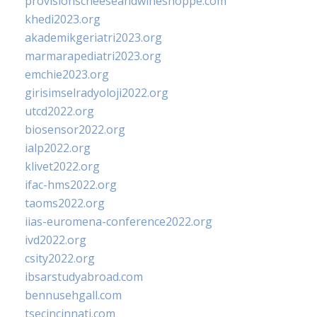
provisionscheeseandwineshoppe.com
khedi2023.org
akademikgeriatri2023.org
marmarapediatri2023.org
emchie2023.org
girisimselradyoloji2022.org
utcd2022.org
biosensor2022.org
ialp2022.org
klivet2022.org
ifac-hms2022.org
taoms2022.org
iias-euromena-conference2022.org
ivd2022.org
csity2022.org
ibsarstudyabroad.com
bennusehgall.com
tsecincinnati.com