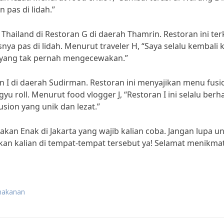
pas di lidah.”
 Thailand di Restoran G di daerah Thamrin. Restoran ini ter
 pas di lidah. Menurut traveler H, “Saya selalu kembali 
yang tak pernah mengecewakan.”
n I di daerah Sudirman. Restoran ini menyajikan menu fusi
yu roll. Menurut food vlogger J, “Restoran I ini selalu berha
ion yang unik dan lezat.”
Makan Enak di Jakarta yang wajib kalian coba. Jangan lupa u
an kalian di tempat-tempat tersebut ya! Selamat menikmat
 makanan