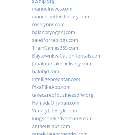
stsmp.org
manoelneves.com
mandelaeffectlibrary.com
roselynns.com
balanceyoganj.com
salesforceblogs.com
TrainGames365.com
BaytownEvaCationRentals.com
JabalpurCakeDelivery.com
halobjd.com
intelligenceqatar.com
PikaPikaApp.com
takecareofbusinessdfw.org
HamadaOfJapan.com
VersifyLifestyle.com
kingscreekadventures.com
antaeuslabs.com
purelycleanchemdry.com