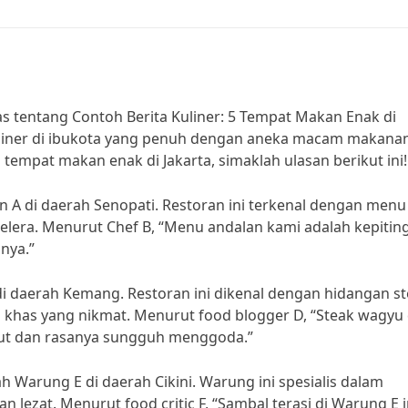
as tentang Contoh Berita Kuliner: 5 Tempat Makan Enak di
 kuliner di ibukota yang penuh dengan aneka macam makana
i tempat makan enak di Jakarta, simaklah ulasan berikut ini!
 A di daerah Senopati. Restoran ini terkenal dengan menu
lera. Menurut Chef B, “Menu andalan kami adalah kepitin
inya.”
di daerah Kemang. Restoran ini dikenal dengan hidangan s
has yang nikmat. Menurut food blogger D, “Steak wagyu 
but dan rasanya sungguh menggoda.”
h Warung E di daerah Cikini. Warung ini spesialis dalam
 lezat. Menurut food critic F, “Sambal terasi di Warung E i