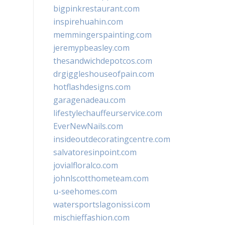
bigpinkrestaurant.com
inspirehuahin.com
memmingerspainting.com
jeremypbeasley.com
thesandwichdepotcos.com
drgiggleshouseofpain.com
hotflashdesigns.com
garagenadeau.com
lifestylechauffeurservice.com
EverNewNails.com
insideoutdecoratingcentre.com
salvatoresinpoint.com
jovialfloralco.com
johnlscotthometeam.com
u-seehomes.com
watersportslagonissi.com
mischieffashion.com