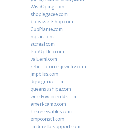
WishOping.com
shoplegacee.com
bonvivantshop.com
CupPlante.com
mpzin.com
stcreal.com
PopUpFlea.com
valueml.com
rebeccatorresjewelry.com
jmpbliss.com
drjorgerico.com
queensushipa.com
wendyweimerdds.com
ameri-camp.com
hrsreceivables.com
empconst1.com
cinderella-support.com