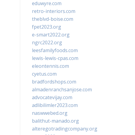
eduwyre.com
retro-interiors.com
theblvd-boise.com
fpet2023.org
e-smart2022.org
ngrc2022.org
leesfamilyfoods.com
lewis-lewis-cpas.com
eleontennis.com
cyetus.com
bradfordshops.com
almadenranchsanjose.com
advocatevijay.com
adlibilimler2023.com
naswwebed.org
balithut-manado.org
alteregotradingcompany.org