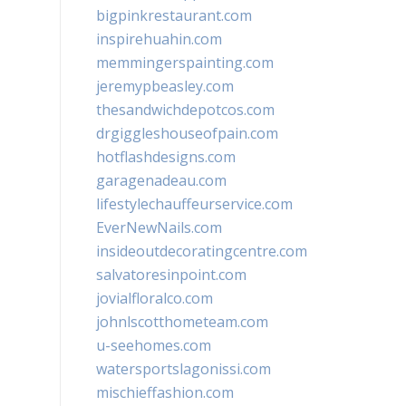
bigpinkrestaurant.com
inspirehuahin.com
memmingerspainting.com
jeremypbeasley.com
thesandwichdepotcos.com
drgiggleshouseofpain.com
hotflashdesigns.com
garagenadeau.com
lifestylechauffeurservice.com
EverNewNails.com
insideoutdecoratingcentre.com
salvatoresinpoint.com
jovialfloralco.com
johnlscotthometeam.com
u-seehomes.com
watersportslagonissi.com
mischieffashion.com