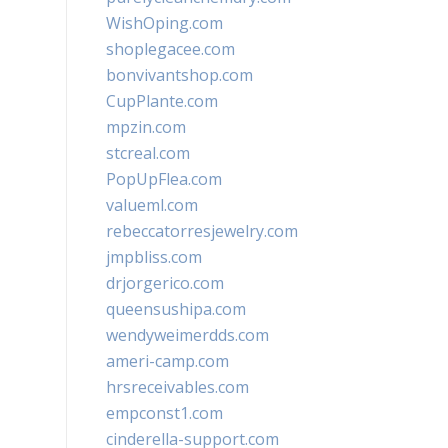
WishOping.com
shoplegacee.com
bonvivantshop.com
CupPlante.com
mpzin.com
stcreal.com
PopUpFlea.com
valueml.com
rebeccatorresjewelry.com
jmpbliss.com
drjorgerico.com
queensushipa.com
wendyweimerdds.com
ameri-camp.com
hrsreceivables.com
empconst1.com
cinderella-support.com