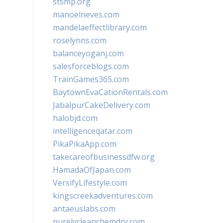
stsmp.org
manoelneves.com
mandelaeffectlibrary.com
roselynns.com
balanceyoganj.com
salesforceblogs.com
TrainGames365.com
BaytownEvaCationRentals.com
JabalpurCakeDelivery.com
halobjd.com
intelligenceqatar.com
PikaPikaApp.com
takecareofbusinessdfw.org
HamadaOfJapan.com
VersifyLifestyle.com
kingscreekadventures.com
antaeuslabs.com
purelycleanchemdry.com