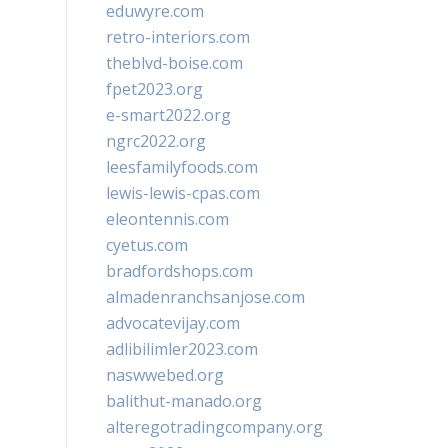
eduwyre.com
retro-interiors.com
theblvd-boise.com
fpet2023.org
e-smart2022.org
ngrc2022.org
leesfamilyfoods.com
lewis-lewis-cpas.com
eleontennis.com
cyetus.com
bradfordshops.com
almadenranchsanjose.com
advocatevijay.com
adlibilimler2023.com
naswwebed.org
balithut-manado.org
alteregotradingcompany.org