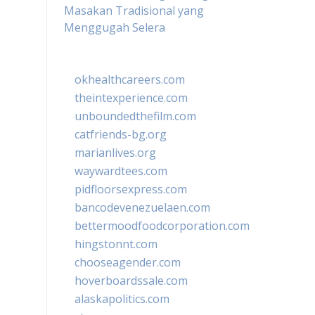
Masakan Tradisional yang
Menggugah Selera
okhealthcareers.com
theintexperience.com
unboundedthefilm.com
catfriends-bg.org
marianlives.org
waywardtees.com
pidfloorsexpress.com
bancodevenezuelaen.com
bettermoodfoodcorporation.com
hingstonnt.com
chooseagender.com
hoverboardssale.com
alaskapolitics.com