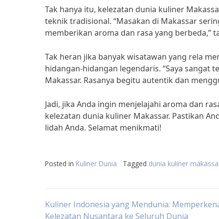
Tak hanya itu, kelezatan dunia kuliner Maka
teknik tradisional. “Masakan di Makassar seri
memberikan aroma dan rasa yang berbeda,” t
Tak heran jika banyak wisatawan yang rela men
hidangan-hidangan legendaris. “Saya sangat t
Makassar. Rasanya begitu autentik dan mengguga
Jadi, jika Anda ingin menjelajahi aroma dan ra
kelezatan dunia kuliner Makassar. Pastikan 
lidah Anda. Selamat menikmati!
Posted in
Kuliner Dunia
Tagged
dunia kuliner makassa
Post
Kuliner Indonesia yang Mendunia: Memperken
Kelezatan Nusantara ke Seluruh Dunia