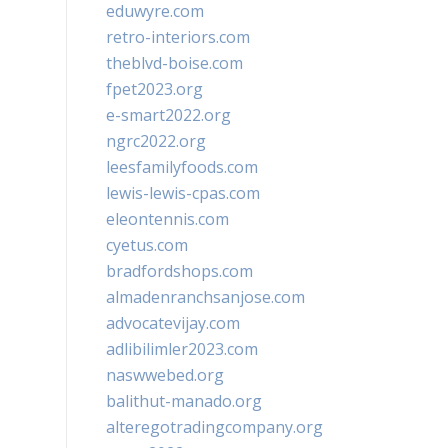
eduwyre.com
retro-interiors.com
theblvd-boise.com
fpet2023.org
e-smart2022.org
ngrc2022.org
leesfamilyfoods.com
lewis-lewis-cpas.com
eleontennis.com
cyetus.com
bradfordshops.com
almadenranchsanjose.com
advocatevijay.com
adlibilimler2023.com
naswwebed.org
balithut-manado.org
alteregotradingcompany.org