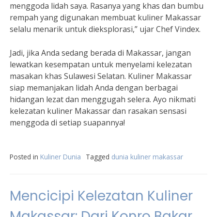
menggoda lidah saya. Rasanya yang khas dan bumbu
rempah yang digunakan membuat kuliner Makassar
selalu menarik untuk dieksplorasi,” ujar Chef Vindex.
Jadi, jika Anda sedang berada di Makassar, jangan
lewatkan kesempatan untuk menyelami kelezatan
masakan khas Sulawesi Selatan. Kuliner Makassar
siap memanjakan lidah Anda dengan berbagai
hidangan lezat dan menggugah selera. Ayo nikmati
kelezatan kuliner Makassar dan rasakan sensasi
menggoda di setiap suapannya!
Posted in
Kuliner Dunia
Tagged
dunia kuliner makassar
Mencicipi Kelezatan Kuliner
Makassar: Dari Konro Bakar