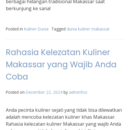
berbagai hidangan tradisional Makassar saat
berkunjung ke sana!
Posted in
Kuliner Dunia
Tagged
dunia kuliner makassar
Rahasia Kelezatan Kuliner
Makassar yang Wajib Anda
Coba
Posted on
December 22, 2024
by
adminfoo
Anda pecinta kuliner sejati yang tidak bisa dilewatkan
adalah mencoba kelezatan kuliner khas Makassar.
Rahasia kelezatan kuliner Makassar yang wajib Anda