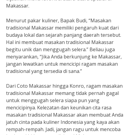
Makassar.
Menurut pakar kuliner, Bapak Budi, “Masakan
tradisional Makassar memiliki pengaruh kuat dari
budaya lokal dan sejarah panjang daerah tersebut.
Hal ini membuat masakan tradisional Makassar
begitu unik dan menggugah selera.” Beliau juga
menyarankan, “Jika Anda berkunjung ke Makassar,
jangan lewatkan untuk mencicipi ragam masakan
tradisional yang tersedia di sana.”
Dari Coto Makassar hingga Konro, ragam masakan
tradisional Makassar memang tidak pernah gagal
untuk menggugah selera siapa pun yang
mencicipinya. Kelezatan dan keunikan cita rasa
masakan tradisional Makassar akan membuat Anda
jatuh cinta pada kuliner Indonesia yang kaya akan
rempah-rempah. Jadi, jangan ragu untuk mencoba