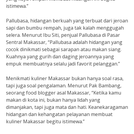
istimewa.”
Pallubasa, hidangan berkuah yang terbuat dari jeroan
sapi dan bumbu rempah, juga tak kalah menggugah
selera. Menurut Ibu Siti, penjual Pallubasa di Pasar
Sentral Makassar, “Pallubasa adalah hidangan yang
cocok dinikmati sebagai sarapan atau makan siang.
Kuahnya yang gurih dan daging jeroannya yang
empuk membuatnya selalu jadi favorit pelanggan.”
Menikmati kuliner Makassar bukan hanya soal rasa,
tapi juga soal pengalaman. Menurut Pak Bambang,
seorang food blogger asal Makassar, “Ketika kamu
makan di kota ini, bukan hanya lidah yang
dimanjakan, tapi juga mata dan hati. Keanekaragaman
hidangan dan kehangatan pelayanan membuat
kuliner Makassar begitu istimewa.”