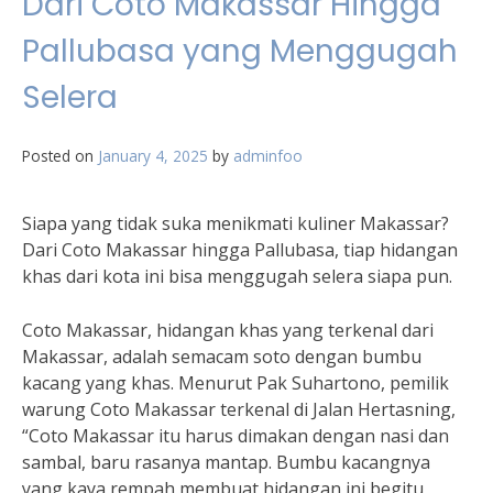
Dari Coto Makassar Hingga
Pallubasa yang Menggugah
Selera
Posted on
January 4, 2025
by
adminfoo
Siapa yang tidak suka menikmati kuliner Makassar?
Dari Coto Makassar hingga Pallubasa, tiap hidangan
khas dari kota ini bisa menggugah selera siapa pun.
Coto Makassar, hidangan khas yang terkenal dari
Makassar, adalah semacam soto dengan bumbu
kacang yang khas. Menurut Pak Suhartono, pemilik
warung Coto Makassar terkenal di Jalan Hertasning,
“Coto Makassar itu harus dimakan dengan nasi dan
sambal, baru rasanya mantap. Bumbu kacangnya
yang kaya rempah membuat hidangan ini begitu