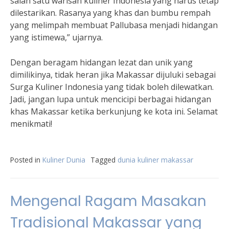
salah satu warisan kuliner Indonesia yang harus tetap
dilestarikan. Rasanya yang khas dan bumbu rempah
yang melimpah membuat Pallubasa menjadi hidangan
yang istimewa,” ujarnya.
Dengan beragam hidangan lezat dan unik yang
dimilikinya, tidak heran jika Makassar dijuluki sebagai
Surga Kuliner Indonesia yang tidak boleh dilewatkan.
Jadi, jangan lupa untuk mencicipi berbagai hidangan
khas Makassar ketika berkunjung ke kota ini. Selamat
menikmati!
Posted in
Kuliner Dunia
Tagged
dunia kuliner makassar
Mengenal Ragam Masakan
Tradisional Makassar yang