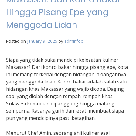
Hingga Pisang Epe yang
Menggoda Lidah
Posted on
January 9, 2025
by
adminfoo
Siapa yang tidak suka mencicipi kelezatan kuliner
Makassar? Dari konro bakar hingga pisang epe, kota
ini memang terkenal dengan hidangan-hidangannya
yang menggoda lidah. Konro bakar adalah salah satu
hidangan khas Makassar yang wajib dicoba. Daging
sapi yang diolah dengan rempah-rempah khas
Sulawesi kemudian dipanggang hingga matang
sempurna. Rasanya gurih dan lezat, membuat siapa
pun yang mencicipinya pasti ketagihan.
Menurut Chef Amin, seorang ahli kuliner asal