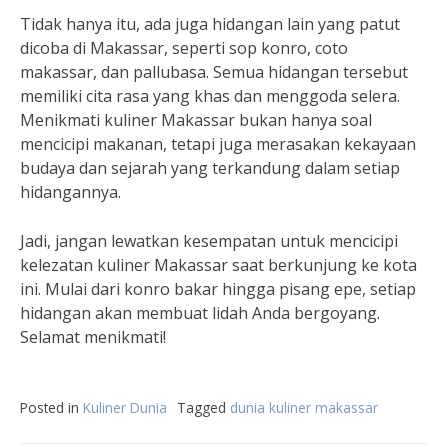
Tidak hanya itu, ada juga hidangan lain yang patut
dicoba di Makassar, seperti sop konro, coto
makassar, dan pallubasa. Semua hidangan tersebut
memiliki cita rasa yang khas dan menggoda selera.
Menikmati kuliner Makassar bukan hanya soal
mencicipi makanan, tetapi juga merasakan kekayaan
budaya dan sejarah yang terkandung dalam setiap
hidangannya.
Jadi, jangan lewatkan kesempatan untuk mencicipi
kelezatan kuliner Makassar saat berkunjung ke kota
ini. Mulai dari konro bakar hingga pisang epe, setiap
hidangan akan membuat lidah Anda bergoyang.
Selamat menikmati!
Posted in
Kuliner Dunia
Tagged
dunia kuliner makassar