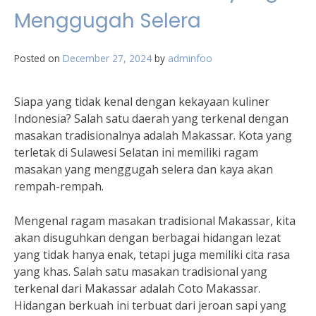
Menggugah Selera
Posted on
December 27, 2024
by
adminfoo
Siapa yang tidak kenal dengan kekayaan kuliner
Indonesia? Salah satu daerah yang terkenal dengan
masakan tradisionalnya adalah Makassar. Kota yang
terletak di Sulawesi Selatan ini memiliki ragam
masakan yang menggugah selera dan kaya akan
rempah-rempah.
Mengenal ragam masakan tradisional Makassar, kita
akan disuguhkan dengan berbagai hidangan lezat
yang tidak hanya enak, tetapi juga memiliki cita rasa
yang khas. Salah satu masakan tradisional yang
terkenal dari Makassar adalah Coto Makassar.
Hidangan berkuah ini terbuat dari jeroan sapi yang