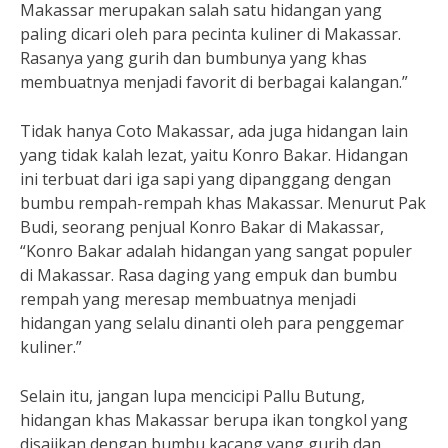
Makassar merupakan salah satu hidangan yang
paling dicari oleh para pecinta kuliner di Makassar.
Rasanya yang gurih dan bumbunya yang khas
membuatnya menjadi favorit di berbagai kalangan.”
Tidak hanya Coto Makassar, ada juga hidangan lain
yang tidak kalah lezat, yaitu Konro Bakar. Hidangan
ini terbuat dari iga sapi yang dipanggang dengan
bumbu rempah-rempah khas Makassar. Menurut Pak
Budi, seorang penjual Konro Bakar di Makassar,
“Konro Bakar adalah hidangan yang sangat populer
di Makassar. Rasa daging yang empuk dan bumbu
rempah yang meresap membuatnya menjadi
hidangan yang selalu dinanti oleh para penggemar
kuliner.”
Selain itu, jangan lupa mencicipi Pallu Butung,
hidangan khas Makassar berupa ikan tongkol yang
disajikan dengan bumbu kacang yang gurih dan