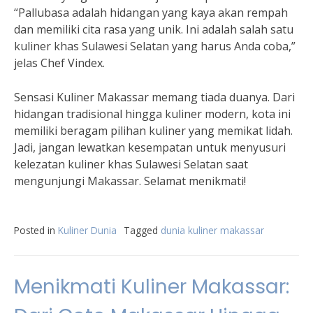
“Pallubasa adalah hidangan yang kaya akan rempah
dan memiliki cita rasa yang unik. Ini adalah salah satu
kuliner khas Sulawesi Selatan yang harus Anda coba,”
jelas Chef Vindex.
Sensasi Kuliner Makassar memang tiada duanya. Dari
hidangan tradisional hingga kuliner modern, kota ini
memiliki beragam pilihan kuliner yang memikat lidah.
Jadi, jangan lewatkan kesempatan untuk menyusuri
kelezatan kuliner khas Sulawesi Selatan saat
mengunjungi Makassar. Selamat menikmati!
Posted in
Kuliner Dunia
Tagged
dunia kuliner makassar
Menikmati Kuliner Makassar: