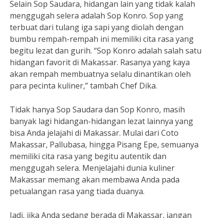
Selain Sop Saudara, hidangan lain yang tidak kalah
menggugah selera adalah Sop Konro. Sop yang
terbuat dari tulang iga sapi yang diolah dengan
bumbu rempah-rempah ini memiliki cita rasa yang
begitu lezat dan gurih. “Sop Konro adalah salah satu
hidangan favorit di Makassar. Rasanya yang kaya
akan rempah membuatnya selalu dinantikan oleh
para pecinta kuliner,” tambah Chef Dika.
Tidak hanya Sop Saudara dan Sop Konro, masih
banyak lagi hidangan-hidangan lezat lainnya yang
bisa Anda jelajahi di Makassar. Mulai dari Coto
Makassar, Pallubasa, hingga Pisang Epe, semuanya
memiliki cita rasa yang begitu autentik dan
menggugah selera. Menjelajahi dunia kuliner
Makassar memang akan membawa Anda pada
petualangan rasa yang tiada duanya.
Jadi, jika Anda sedang berada di Makassar, jangan