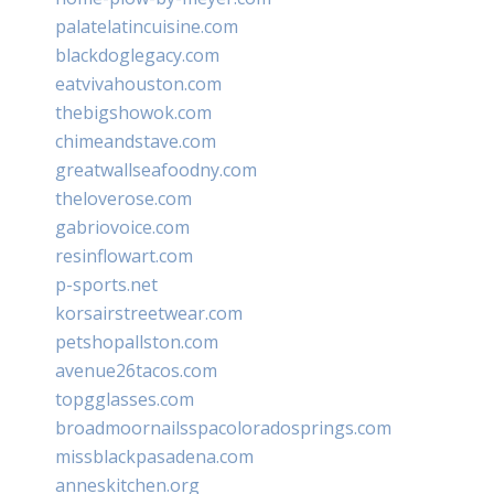
palatelatincuisine.com
blackdoglegacy.com
eatvivahouston.com
thebigshowok.com
chimeandstave.com
greatwallseafoodny.com
theloverose.com
gabriovoice.com
resinflowart.com
p-sports.net
korsairstreetwear.com
petshopallston.com
avenue26tacos.com
topgglasses.com
broadmoornailsspacoloradosprings.com
missblackpasadena.com
anneskitchen.org