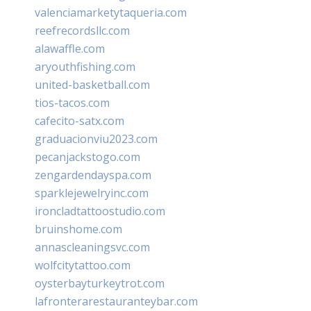
valenciamarketytaqueria.com
reefrecordsllc.com
alawaffle.com
aryouthfishing.com
united-basketball.com
tios-tacos.com
cafecito-satx.com
graduacionviu2023.com
pecanjackstogo.com
zengardendayspa.com
sparklejewelryinc.com
ironcladtattoostudio.com
bruinshome.com
annascleaningsvc.com
wolfcitytattoo.com
oysterbayturkeytrot.com
lafronterarestauranteybar.com