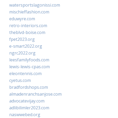
watersportslagonissi.com
mischieffashion.com
eduwyre.com
retro-interiors.com
theblvd-boise.com
fpet2023.org
e-smart2022.org
ngrc2022.org
leesfamilyfoods.com
lewis-lewis-cpas.com
eleontennis.com
cyetus.com
bradfordshops.com
almadenranchsanjose.com
advocatevijay.com
adlibilimler2023.com
naswwebed.org