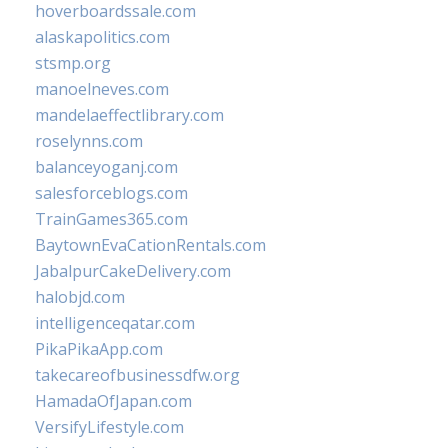
hoverboardssale.com
alaskapolitics.com
stsmp.org
manoelneves.com
mandelaeffectlibrary.com
roselynns.com
balanceyoganj.com
salesforceblogs.com
TrainGames365.com
BaytownEvaCationRentals.com
JabalpurCakeDelivery.com
halobjd.com
intelligenceqatar.com
PikaPikaApp.com
takecareofbusinessdfw.org
HamadaOfJapan.com
VersifyLifestyle.com