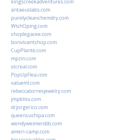
kingscreekadventures.com
antaeuslabs.com
purelycleanchemdry.com
WishOping.com
shoplegacee.com
bonvivantshop.com
CupPlante.com
mpzin.com
stcreal.com
PopUpFlea.com
valueml.com
rebeccatorresjewelry.com
jmpbliss.com
drjorgerico.com
queensushipa.com
wendyweimerdds.com
ameri-camp.com
hrsreceivables.com