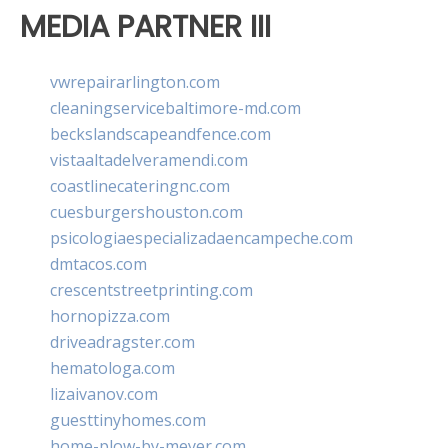
MEDIA PARTNER III
vwrepairarlington.com
cleaningservicebaltimore-md.com
beckslandscapeandfence.com
vistaaltadelveramendi.com
coastlinecateringnc.com
cuesburgershouston.com
psicologiaespecializadaencampeche.com
dmtacos.com
crescentstreetprinting.com
hornopizza.com
driveadragster.com
hematologa.com
lizaivanov.com
guesttinyhomes.com
home-plow-by-meyer.com