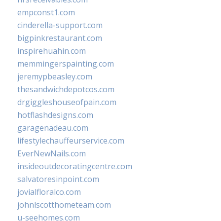
empconst1.com
cinderella-support.com
bigpinkrestaurant.com
inspirehuahin.com
memmingerspainting.com
jeremypbeasley.com
thesandwichdepotcos.com
drgiggleshouseofpain.com
hotflashdesigns.com
garagenadeau.com
lifestylechauffeurservice.com
EverNewNails.com
insideoutdecoratingcentre.com
salvatoresinpoint.com
jovialfloralco.com
johnlscotthometeam.com
u-seehomes.com