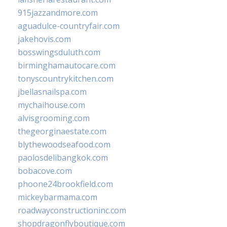
915jazzandmore.com
aguadulce-countryfair.com
jakehovis.com
bosswingsduluth.com
birminghamautocare.com
tonyscountrykitchen.com
jbellasnailspa.com
mychaihouse.com
alvisgrooming.com
thegeorginaestate.com
blythewoodseafood.com
paolosdelibangkok.com
bobacove.com
phoone24brookfield.com
mickeybarmama.com
roadwayconstructioninc.com
shopdragonflyboutique.com