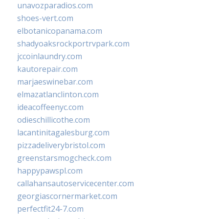
unavozparadios.com
shoes-vert.com
elbotanicopanama.com
shadyoaksrockportrvpark.com
jccoinlaundry.com
kautorepair.com
marjaeswinebar.com
elmazatlanclinton.com
ideacoffeenyc.com
odieschillicothe.com
lacantinitagalesburg.com
pizzadeliverybristol.com
greenstarsmogcheck.com
happypawspl.com
callahansautoservicecenter.com
georgiascornermarket.com
perfectfit24-7.com