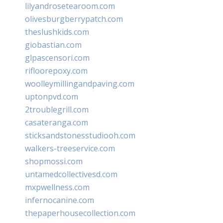
lilyandrosetearoom.com
olivesburgberrypatch.com
theslushkids.com
giobastian.com
glpascensori.com
rifloorepoxy.com
woolleymillingandpaving.com
uptonpvd.com
2troublegrill.com
casateranga.com
sticksandstonesstudiooh.com
walkers-treeservice.com
shopmossi.com
untamedcollectivesd.com
mxpwellness.com
infernocanine.com
thepaperhousecollection.com