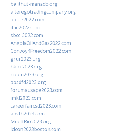
balithut-manado.org
alteregotradingcompany.org
aprce2022.com
ibie2022.com
sbcc-2022.com
AngolaOilAndGas2022.com
Convoy4Freedom2022.com
grur2023.org
hkhk2023.org
napm2023.org
apsdfd2023.org
forumausape2023.com
imkl2023.com
careerfaircsd2023.com
apsth2023.com
MedItRio2023.org
lcicon2023boston.com