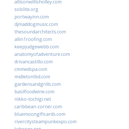
allisonwillisholley.com
solslite.org
portwayinn.com
djmaddogmusic.com
thesoundarchitects.com
allin1roofing.com
keepjudgewebb.com
anatomyofadventure.com
drivancastillo.com
cmmedspa.com
midletontkd.com
gardensandgrills.com
basilfoodwine.com
nikko-tochigi.net
caribbean-corner.com
bluemoongiftcards.com
rivercitysteampunkexpo.com
kchoops.net