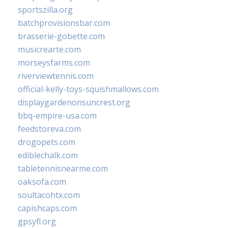
sportszilla.org
batchprovisionsbar.com
brasserie-gobette.com
musicrearte.com
morseysfarms.com
riverviewtennis.com
official-kelly-toys-squishmallows.com
displaygardenonsuncrest.org
bbq-empire-usa.com
feedstoreva.com
drogopets.com
ediblechalk.com
tabletennisnearme.com
oaksofa.com
soultacohtx.com
capishcaps.com
gpsyfl.org