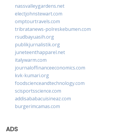
nassvalleygardens.net
electjohnstewart.com
omptourtravels.com
tribratanews-polreskebumen.com
rsudbayuasih.org
publikjurnalistik.org
juneteenthapparel.net
italywarm.com
journaloffinanceeconomics.com
kvk-kumari.org
foodscienceandtechnology.com
scisportsscience.com
addisababacuisineaz.com
burgerimcamas.com
ADS