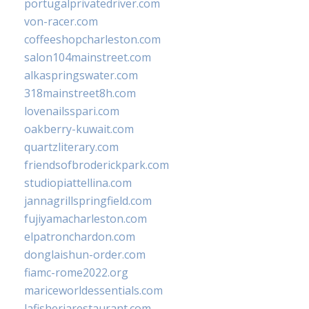
portugalprivatedriver.com
von-racer.com
coffeeshopcharleston.com
salon104mainstreet.com
alkaspringswater.com
318mainstreet8h.com
lovenailsspari.com
oakberry-kuwait.com
quartzliterary.com
friendsofbroderickpark.com
studiopiattellina.com
jannagrillspringfield.com
fujiyamacharleston.com
elpatronchardon.com
donglaishun-order.com
fiamc-rome2022.org
mariceworldessentials.com
lafisheriarestaurant.com