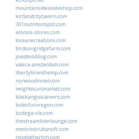
mountainsideskateshop.com
kirtlandcitytavern.com
301nutritionspot.com
ammos-stores.com
loceanecreations.com
birdsongridgefarm.com
joiedevivblog.com
valera-amsterdam.com
libertybrandhemp.com
norwoodinnwi.com
neighboursmarket.com
blackanguscareers.com
bolesfororegon.com
bodega-ole.com
thestreamlinerlounge.com
mestrinorubanofc.com
novelatherton.com