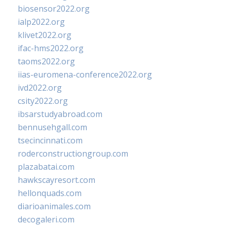
biosensor2022.org
ialp2022.org
klivet2022.org
ifac-hms2022.org
taoms2022.org
iias-euromena-conference2022.org
ivd2022.org
csity2022.org
ibsarstudyabroad.com
bennusehgall.com
tsecincinnati.com
roderconstructiongroup.com
plazabatai.com
hawkscayresort.com
hellonquads.com
diarioanimales.com
decogaleri.com