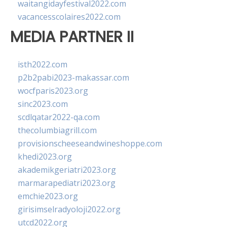
waitangidayfestival2022.com
vacancesscolaires2022.com
MEDIA PARTNER II
isth2022.com
p2b2pabi2023-makassar.com
wocfparis2023.org
sinc2023.com
scdlqatar2022-qa.com
thecolumbiagrill.com
provisionscheeseandwineshoppe.com
khedi2023.org
akademikgeriatri2023.org
marmarapediatri2023.org
emchie2023.org
girisimselradyoloji2022.org
utcd2022.org