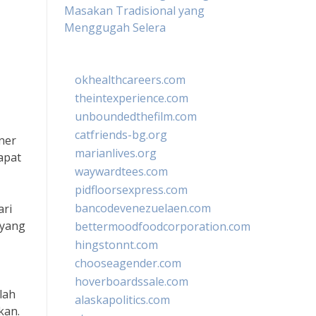
Masakan Tradisional yang
Menggugah Selera
okhealthcareers.com
theintexperience.com
unboundedthefilm.com
catfriends-bg.org
ner
marianlives.org
apat
waywardtees.com
pidfloorsexpress.com
bancodevenezuelaen.com
ari
 yang
bettermoodfoodcorporation.com
hingstonnt.com
chooseagender.com
hoverboardssale.com
lah
alaskapolitics.com
kan.