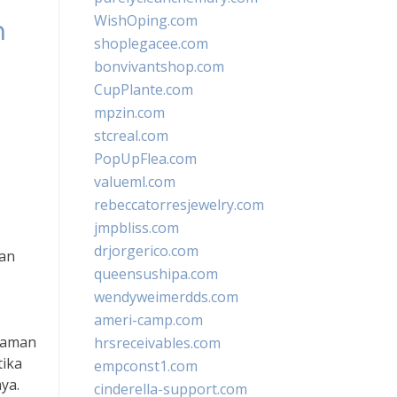
WishOping.com
n
shoplegacee.com
bonvivantshop.com
CupPlante.com
mpzin.com
stcreal.com
PopUpFlea.com
valueml.com
rebeccatorresjewelry.com
jmpbliss.com
drjorgerico.com
kan
queensushipa.com
wendyweimerdds.com
ameri-camp.com
agaman
hrsreceivables.com
tika
empconst1.com
ya.
cinderella-support.com