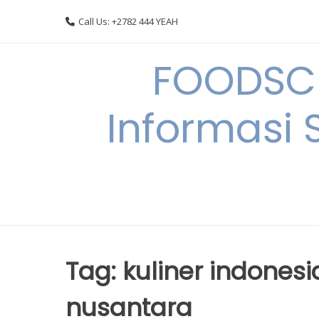
Skip
Call Us: +2782 444 YEAH
to
content
FOODSC
Informasi 
Tag:
kuliner indone
nusantara