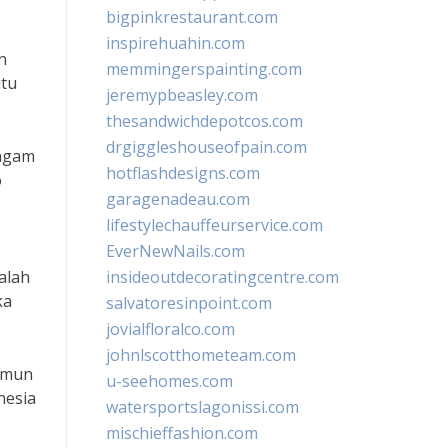
bigpinkrestaurant.com
inspirehuahin.com
n
memmingerspainting.com
itu
jeremypbeasley.com
thesandwichdepotcos.com
drgiggleshouseofpain.com
ragam
hotflashdesigns.com
o
garagenadeau.com
lifestylechauffeurservice.com
EverNewNails.com
alah
insideoutdecoratingcentre.com
ka
salvatoresinpoint.com
jovialfloralco.com
johnlscotthometeam.com
namun
u-seehomes.com
nesia
watersportslagonissi.com
mischieffashion.com