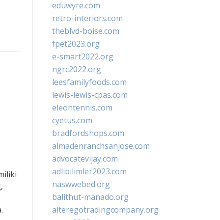
eduwyre.com
retro-interiors.com
theblvd-boise.com
fpet2023.org
e-smart2022.org
ngrc2022.org
leesfamilyfoods.com
lewis-lewis-cpas.com
eleontennis.com
cyetus.com
bradfordshops.com
almadenranchsanjose.com
advocatevijay.com
adlibilimler2023.com
iliki
naswwebed.org
,
balithut-manado.org
.
alteregotradingcompany.org