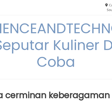
Ca
Sou
IENCEANDTECHN
Seputar Kuliner 
Coba
sia cerminan keberagaman