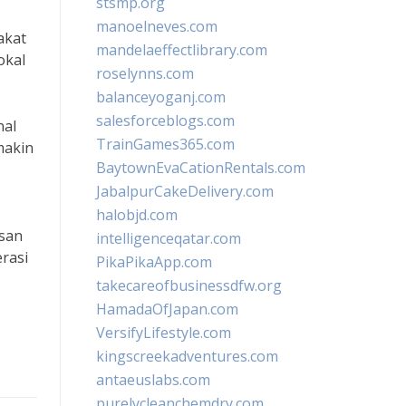
stsmp.org
manoelneves.com
akat
mandelaeffectlibrary.com
okal
roselynns.com
balanceyoganj.com
salesforceblogs.com
nal
TrainGames365.com
makin
BaytownEvaCationRentals.com
JabalpurCakeDelivery.com
halobjd.com
isan
intelligenceqatar.com
rasi
PikaPikaApp.com
takecareofbusinessdfw.org
HamadaOfJapan.com
VersifyLifestyle.com
kingscreekadventures.com
antaeuslabs.com
purelycleanchemdry.com