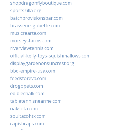
shopdragonflyboutique.com
sportszilla.org
batchprovisionsbar.com
brasserie-gobette.com
musicrearte.com
morseysfarms.com
riverviewtennis.com
official-kelly-toys-squishmallows.com
displaygardenonsuncrest.org
bbq-empire-usa.com
feedstoreva.com
drogopets.com
ediblechalk.com
tabletennisnearme.com
oaksofa.com
soultacohtx.com
capishcaps.com