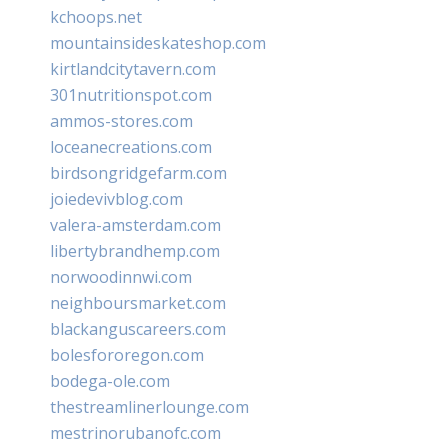
kchoops.net
mountainsideskateshop.com
kirtlandcitytavern.com
301nutritionspot.com
ammos-stores.com
loceanecreations.com
birdsongridgefarm.com
joiedevivblog.com
valera-amsterdam.com
libertybrandhemp.com
norwoodinnwi.com
neighboursmarket.com
blackanguscareers.com
bolesfororegon.com
bodega-ole.com
thestreamlinerlounge.com
mestrinorubanofc.com