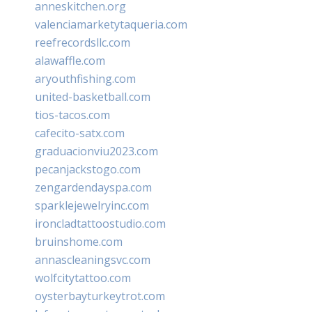
anneskitchen.org
valenciamarketytaqueria.com
reefrecordsllc.com
alawaffle.com
aryouthfishing.com
united-basketball.com
tios-tacos.com
cafecito-satx.com
graduacionviu2023.com
pecanjackstogo.com
zengardendayspa.com
sparklejewelryinc.com
ironcladtattoostudio.com
bruinshome.com
annascleaningsvc.com
wolfcitytattoo.com
oysterbayturkeytrot.com