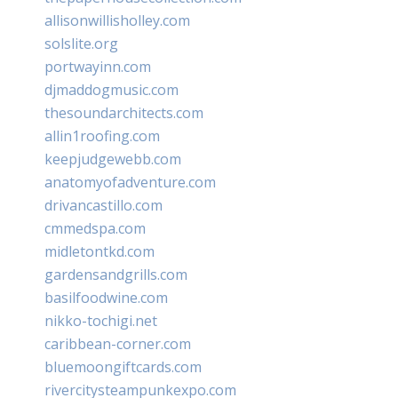
allisonwillisholley.com
solslite.org
portwayinn.com
djmaddogmusic.com
thesoundarchitects.com
allin1roofing.com
keepjudgewebb.com
anatomyofadventure.com
drivancastillo.com
cmmedspa.com
midletontkd.com
gardensandgrills.com
basilfoodwine.com
nikko-tochigi.net
caribbean-corner.com
bluemoongiftcards.com
rivercitysteampunkexpo.com