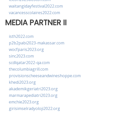
waitangidayfestival2022.com
vacancesscolaires2022.com
MEDIA PARTNER II
isth2022.com
p2b2pabi2023-makassar.com
wocfparis2023.org
sinc2023.com
scdlqatar2022-qa.com
thecolumbiagrill.com
provisionscheeseandwineshoppe.com
khedi2023.org
akademikgeriatri2023.org
marmarapediatri2023.org
emchie2023.org
girisimselradyoloji2022.org