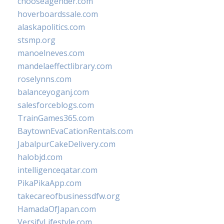
chooseagender.com
hoverboardssale.com
alaskapolitics.com
stsmp.org
manoelneves.com
mandelaeffectlibrary.com
roselynns.com
balanceyoganj.com
salesforceblogs.com
TrainGames365.com
BaytownEvaCationRentals.com
JabalpurCakeDelivery.com
halobjd.com
intelligenceqatar.com
PikaPikaApp.com
takecareofbusinessdfw.org
HamadaOfJapan.com
VersifyLifestyle.com