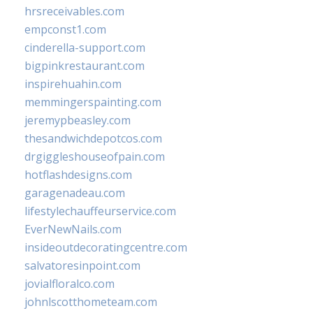
hrsreceivables.com
empconst1.com
cinderella-support.com
bigpinkrestaurant.com
inspirehuahin.com
memmingerspainting.com
jeremypbeasley.com
thesandwichdepotcos.com
drgiggleshouseofpain.com
hotflashdesigns.com
garagenadeau.com
lifestylechauffeurservice.com
EverNewNails.com
insideoutdecoratingcentre.com
salvatoresinpoint.com
jovialfloralco.com
johnlscotthometeam.com