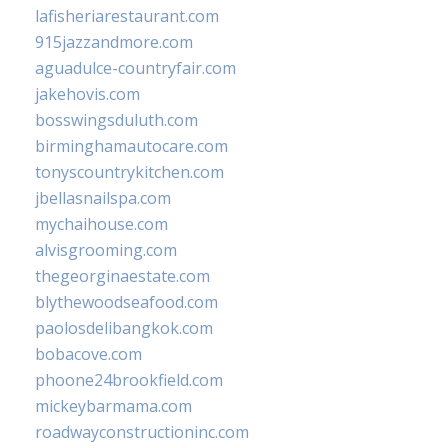
lafisheriarestaurant.com
915jazzandmore.com
aguadulce-countryfair.com
jakehovis.com
bosswingsduluth.com
birminghamautocare.com
tonyscountrykitchen.com
jbellasnailspa.com
mychaihouse.com
alvisgrooming.com
thegeorginaestate.com
blythewoodseafood.com
paolosdelibangkok.com
bobacove.com
phoone24brookfield.com
mickeybarmama.com
roadwayconstructioninc.com