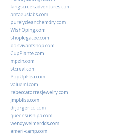
kingscreekadventures.com
antaeuslabs.com
purelycleanchemdry.com
WishOping.com
shoplegacee.com
bonvivantshop.com
CupPlante.com
mpzin.com
stcreal.com
PopUpFlea.com
valueml.com
rebeccatorresjewelry.com
jmpbliss.com
drjorgerico.com
queensushipa.com
wendyweimerdds.com
ameri-camp.com