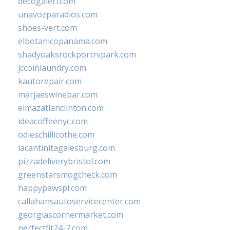
decogaleri.com
unavozparadios.com
shoes-vert.com
elbotanicopanama.com
shadyoaksrockportrvpark.com
jccoinlaundry.com
kautorepair.com
marjaeswinebar.com
elmazatlanclinton.com
ideacoffeenyc.com
odieschillicothe.com
lacantinitagalesburg.com
pizzadeliverybristol.com
greenstarsmogcheck.com
happypawspl.com
callahansautoservicecenter.com
georgiascornermarket.com
perfectfit24-7.com