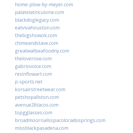
home-plow-by-meyer.com
palatelatincuisine.com
blackdoglegacy.com
eatvivahouston.com
thebigshowok.com
chimeandstave.com
greatwallseafoodny.com
theloverose.com
gabriovoice.com
resinflowart.com
p-sports.net
korsairstreetwear.com
petshopallston.com
avenue26tacos.com
topgglasses.com
broadmoornailsspacoloradosprings.com
missblackpasadena.com