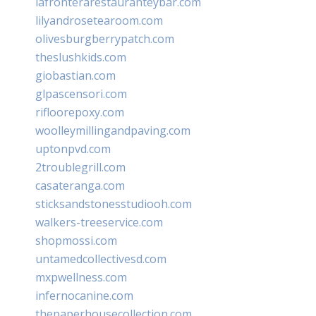
lafronterarestauranteybar.com
lilyandrosetearoom.com
olivesburgberrypatch.com
theslushkids.com
giobastian.com
glpascensori.com
rifloorepoxy.com
woolleymillingandpaving.com
uptonpvd.com
2troublegrill.com
casateranga.com
sticksandstonesstudiooh.com
walkers-treeservice.com
shopmossi.com
untamedcollectivesd.com
mxpwellness.com
infernocanine.com
thepaperhousecollection.com