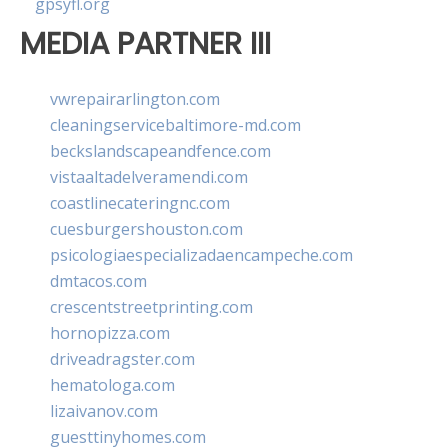
gpsyfl.org
MEDIA PARTNER III
vwrepairarlington.com
cleaningservicebaltimore-md.com
beckslandscapeandfence.com
vistaaltadelveramendi.com
coastlinecateringnc.com
cuesburgershouston.com
psicologiaespecializadaencampeche.com
dmtacos.com
crescentstreetprinting.com
hornopizza.com
driveadragster.com
hematologa.com
lizaivanov.com
guesttinyhomes.com