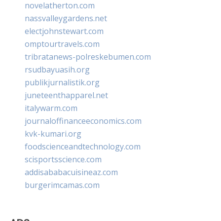
novelatherton.com
nassvalleygardens.net
electjohnstewart.com
omptourtravels.com
tribratanews-polreskebumen.com
rsudbayuasih.org
publikjurnalistik.org
juneteenthapparel.net
italywarm.com
journaloffinanceeconomics.com
kvk-kumari.org
foodscienceandtechnology.com
scisportsscience.com
addisababacuisineaz.com
burgerimcamas.com