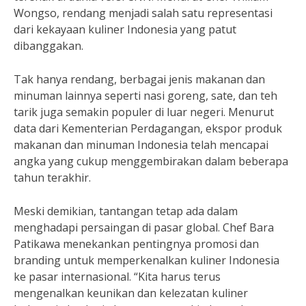
Wongso, rendang menjadi salah satu representasi
dari kekayaan kuliner Indonesia yang patut
dibanggakan.
Tak hanya rendang, berbagai jenis makanan dan
minuman lainnya seperti nasi goreng, sate, dan teh
tarik juga semakin populer di luar negeri. Menurut
data dari Kementerian Perdagangan, ekspor produk
makanan dan minuman Indonesia telah mencapai
angka yang cukup menggembirakan dalam beberapa
tahun terakhir.
Meski demikian, tantangan tetap ada dalam
menghadapi persaingan di pasar global. Chef Bara
Patikawa menekankan pentingnya promosi dan
branding untuk memperkenalkan kuliner Indonesia
ke pasar internasional. “Kita harus terus
mengenalkan keunikan dan kelezatan kuliner