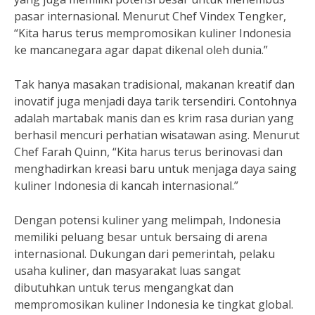
pasar internasional. Menurut Chef Vindex Tengker,
“Kita harus terus mempromosikan kuliner Indonesia
ke mancanegara agar dapat dikenal oleh dunia.”
Tak hanya masakan tradisional, makanan kreatif dan
inovatif juga menjadi daya tarik tersendiri. Contohnya
adalah martabak manis dan es krim rasa durian yang
berhasil mencuri perhatian wisatawan asing. Menurut
Chef Farah Quinn, “Kita harus terus berinovasi dan
menghadirkan kreasi baru untuk menjaga daya saing
kuliner Indonesia di kancah internasional.”
Dengan potensi kuliner yang melimpah, Indonesia
memiliki peluang besar untuk bersaing di arena
internasional. Dukungan dari pemerintah, pelaku
usaha kuliner, dan masyarakat luas sangat
dibutuhkan untuk terus mengangkat dan
mempromosikan kuliner Indonesia ke tingkat global.