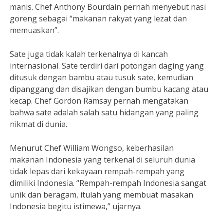
manis. Chef Anthony Bourdain pernah menyebut nasi
goreng sebagai “makanan rakyat yang lezat dan
memuaskan”.
Sate juga tidak kalah terkenalnya di kancah
internasional. Sate terdiri dari potongan daging yang
ditusuk dengan bambu atau tusuk sate, kemudian
dipanggang dan disajikan dengan bumbu kacang atau
kecap. Chef Gordon Ramsay pernah mengatakan
bahwa sate adalah salah satu hidangan yang paling
nikmat di dunia.
Menurut Chef William Wongso, keberhasilan
makanan Indonesia yang terkenal di seluruh dunia
tidak lepas dari kekayaan rempah-rempah yang
dimiliki Indonesia. “Rempah-rempah Indonesia sangat
unik dan beragam, itulah yang membuat masakan
Indonesia begitu istimewa,” ujarnya.