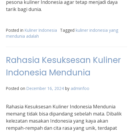
pesona kuliner Indonesia agar tetap menjadi daya
tarik bagi dunia.
Posted in
Kuliner Indonesia
Tagged
kuliner indonesia yang
mendunia adalah
Rahasia Kesuksesan Kuliner
Indonesia Mendunia
Posted on
December 16, 2024
by
adminfoo
Rahasia Kesuksesan Kuliner Indonesia Mendunia
memang tidak bisa dipandang sebelah mata. Dibalik
kelezatan masakan Indonesia yang kaya akan
rempah-rempah dan cita rasa yang unik, terdapat