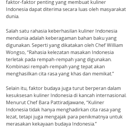
faktor-faktor penting yang membuat kuliner
Indonesia dapat diterima secara luas oleh masyarakat
dunia.
Salah satu rahasia keberhasilan kuliner Indonesia
mendunia adalah keberagaman bahan baku yang
digunakan. Seperti yang dikatakan oleh Chef William
Wongso, “Rahasia kelezatan masakan Indonesia
terletak pada rempah-rempah yang digunakan.
Kombinasi rempah-rempah yang tepat akan
menghasilkan cita rasa yang khas dan memikat.”
Selain itu, faktor budaya juga turut berperan dalam
kesuksesan kuliner Indonesia di kancah internasional.
Menurut Chef Bara Pattiradjawane, “Kuliner
Indonesia tidak hanya menghadirkan cita rasa yang
lezat, tetapi juga mengajak para penikmatnya untuk
merasakan kekayaan budaya Indonesia.”