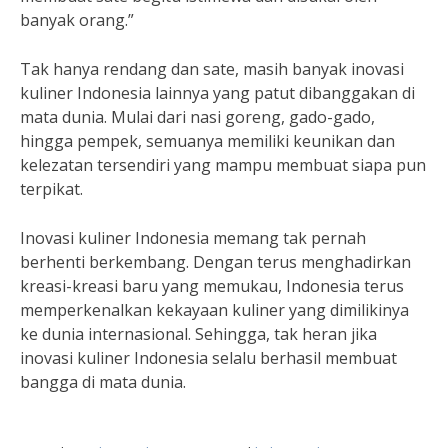
banyak orang.”
Tak hanya rendang dan sate, masih banyak inovasi
kuliner Indonesia lainnya yang patut dibanggakan di
mata dunia. Mulai dari nasi goreng, gado-gado,
hingga pempek, semuanya memiliki keunikan dan
kelezatan tersendiri yang mampu membuat siapa pun
terpikat.
Inovasi kuliner Indonesia memang tak pernah
berhenti berkembang. Dengan terus menghadirkan
kreasi-kreasi baru yang memukau, Indonesia terus
memperkenalkan kekayaan kuliner yang dimilikinya
ke dunia internasional. Sehingga, tak heran jika
inovasi kuliner Indonesia selalu berhasil membuat
bangga di mata dunia.