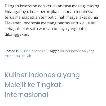
Dengan kelezatan dan keunikan rasa masing-masing
hidangannya, tidak heran jika makanan Indonesia
terus mendapatkan tempat di hati masyarakat dunia.
Makanan Indonesia memang pantas untuk dijuluki
sebagai salah satu warisan budaya yang patut
dibanggakan.
Posted in
Kuliner Indonesia
Tagged
kuliner indonesia yang
mendunia adalah
Kuliner Indonesia yang
Melejit ke Tingkat
Internasional