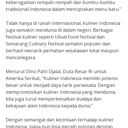
keberagaman rempah-rempah dan bumbu-bumbu
tradisional Indonesia dalam menciptakan menu baru.”
Tidak hanya di ranah internasional, kuliner Indonesia
juga semakin mendunia di dalam negeri. Berbagai
festival kuliner seperti Ubud Food Festival dan
Semarang Culinary Festival semakin populer dan
berhasil menarik perhatian wisatawan lokal maupun
mancanegara.
Menurut Dino Patti Djalal, Duta Besar RI untuk
Amerika Serikat, “Kuliner Indonesia memiliki potensi
besar untuk menjadi daya tarik pariwisata. Dengan
mempromosikan kuliner Indonesia yang mendunia,
kita juga turut memperkenalkan budaya dan
kekayaan alam Indonesia kepada dunia.”
Dengan semangat dan kecintaan terhadap kuliner
Indonesia, siapa pun bisa meraih prestasi dengan