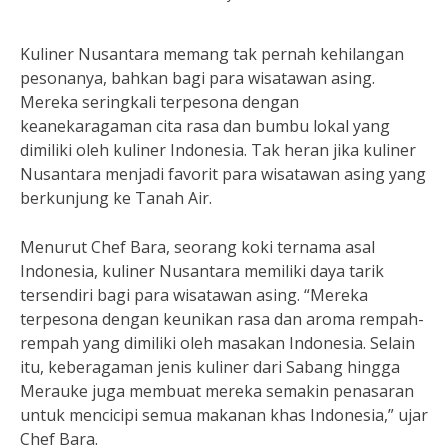
Kuliner Nusantara memang tak pernah kehilangan
pesonanya, bahkan bagi para wisatawan asing.
Mereka seringkali terpesona dengan
keanekaragaman cita rasa dan bumbu lokal yang
dimiliki oleh kuliner Indonesia. Tak heran jika kuliner
Nusantara menjadi favorit para wisatawan asing yang
berkunjung ke Tanah Air.
Menurut Chef Bara, seorang koki ternama asal
Indonesia, kuliner Nusantara memiliki daya tarik
tersendiri bagi para wisatawan asing. “Mereka
terpesona dengan keunikan rasa dan aroma rempah-
rempah yang dimiliki oleh masakan Indonesia. Selain
itu, keberagaman jenis kuliner dari Sabang hingga
Merauke juga membuat mereka semakin penasaran
untuk mencicipi semua makanan khas Indonesia,” ujar
Chef Bara.