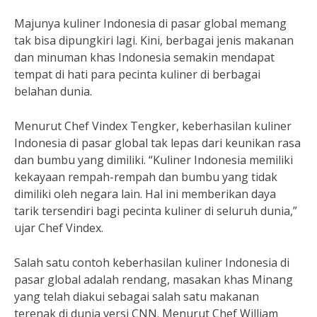
Majunya kuliner Indonesia di pasar global memang
tak bisa dipungkiri lagi. Kini, berbagai jenis makanan
dan minuman khas Indonesia semakin mendapat
tempat di hati para pecinta kuliner di berbagai
belahan dunia.
Menurut Chef Vindex Tengker, keberhasilan kuliner
Indonesia di pasar global tak lepas dari keunikan rasa
dan bumbu yang dimiliki. “Kuliner Indonesia memiliki
kekayaan rempah-rempah dan bumbu yang tidak
dimiliki oleh negara lain. Hal ini memberikan daya
tarik tersendiri bagi pecinta kuliner di seluruh dunia,”
ujar Chef Vindex.
Salah satu contoh keberhasilan kuliner Indonesia di
pasar global adalah rendang, masakan khas Minang
yang telah diakui sebagai salah satu makanan
terenak di dunia versi CNN. Menurut Chef William