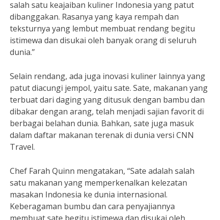
salah satu keajaiban kuliner Indonesia yang patut
dibanggakan. Rasanya yang kaya rempah dan
teksturnya yang lembut membuat rendang begitu
istimewa dan disukai oleh banyak orang di seluruh
dunia.”
Selain rendang, ada juga inovasi kuliner lainnya yang
patut diacungi jempol, yaitu sate. Sate, makanan yang
terbuat dari daging yang ditusuk dengan bambu dan
dibakar dengan arang, telah menjadi sajian favorit di
berbagai belahan dunia. Bahkan, sate juga masuk
dalam daftar makanan terenak di dunia versi CNN
Travel.
Chef Farah Quinn mengatakan, “Sate adalah salah
satu makanan yang memperkenalkan kelezatan
masakan Indonesia ke dunia internasional.
Keberagaman bumbu dan cara penyajiannya
membuat sate begitu istimewa dan disukai oleh