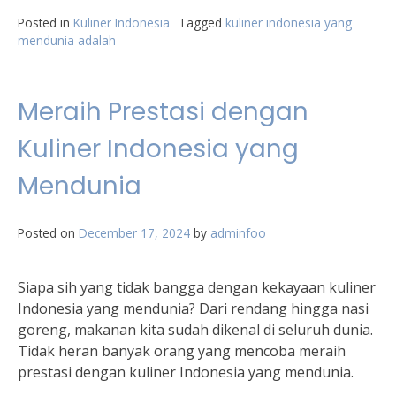
Posted in
Kuliner Indonesia
Tagged
kuliner indonesia yang
mendunia adalah
Meraih Prestasi dengan
Kuliner Indonesia yang
Mendunia
Posted on
December 17, 2024
by
adminfoo
Siapa sih yang tidak bangga dengan kekayaan kuliner
Indonesia yang mendunia? Dari rendang hingga nasi
goreng, makanan kita sudah dikenal di seluruh dunia.
Tidak heran banyak orang yang mencoba meraih
prestasi dengan kuliner Indonesia yang mendunia.