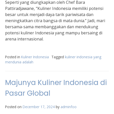
Seperti yang diungkapkan oleh Chef Bara
Pattiradjawane, “Kuliner Indonesia memiliki potensi
besar untuk menjadi daya tarik pariwisata dan
meningkatkan citra bangsa di mata dunia.” Jadi, mari
bersama-sama membanggakan dan mendukung
potensi kuliner Indonesia yang mampu bersaing di
arena internasional.
Posted in
Kuliner Indonesia
Tagged
kuliner indonesia yang
mendunia adalah
Majunya Kuliner Indonesia di
Pasar Global
Posted on
December 17, 2024
by
adminfoo