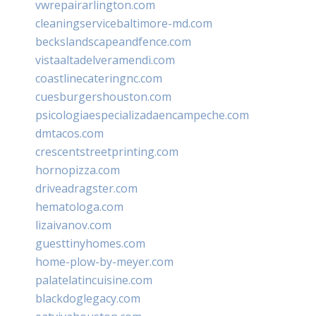
vwrepairarlington.com
cleaningservicebaltimore-md.com
beckslandscapeandfence.com
vistaaltadelveramendi.com
coastlinecateringnc.com
cuesburgershouston.com
psicologiaespecializadaencampeche.com
dmtacos.com
crescentstreetprinting.com
hornopizza.com
driveadragster.com
hematologa.com
lizaivanov.com
guesttinyhomes.com
home-plow-by-meyer.com
palatelatincuisine.com
blackdoglegacy.com