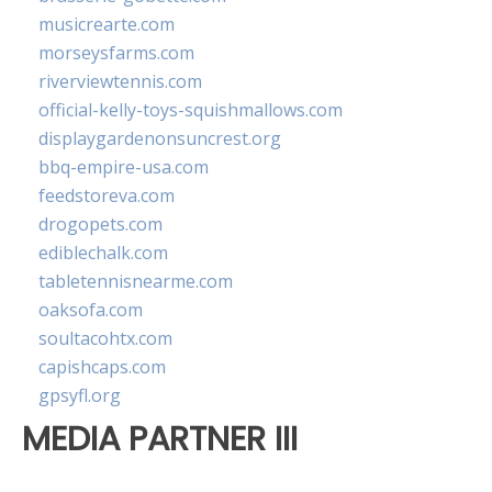
musicrearte.com
morseysfarms.com
riverviewtennis.com
official-kelly-toys-squishmallows.com
displaygardenonsuncrest.org
bbq-empire-usa.com
feedstoreva.com
drogopets.com
ediblechalk.com
tabletennisnearme.com
oaksofa.com
soultacohtx.com
capishcaps.com
gpsyfl.org
MEDIA PARTNER III