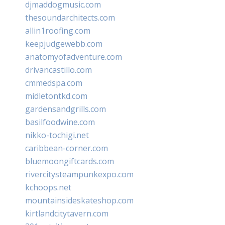
djmaddogmusic.com
thesoundarchitects.com
allin1roofing.com
keepjudgewebb.com
anatomyofadventure.com
drivancastillo.com
cmmedspa.com
midletontkd.com
gardensandgrills.com
basilfoodwine.com
nikko-tochigi.net
caribbean-corner.com
bluemoongiftcards.com
rivercitysteampunkexpo.com
kchoops.net
mountainsideskateshop.com
kirtlandcitytavern.com