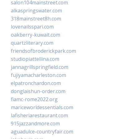
salon104mainstreet.com
alkaspringswater.com
318mainstreet8h.com
lovenailsspari.com
oakberry-kuwait.com
quartzliterary.com
friendsofbroderickpark.com
studiopiattellina.com
jannagrillspringfield.com
fujiyamacharleston.com
elpatronchardon.com
donglaishun-order.com
fiamc-rome2022.org
mariceworldessentials.com
lafisheriarestaurant.com
915jazzandmore.com
aguadulce-countryfair.com