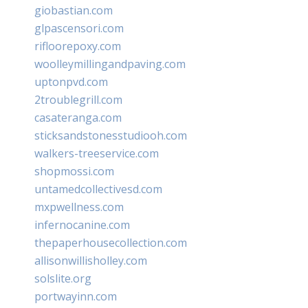
giobastian.com
glpascensori.com
rifloorepoxy.com
woolleymillingandpaving.com
uptonpvd.com
2troublegrill.com
casateranga.com
sticksandstonesstudiooh.com
walkers-treeservice.com
shopmossi.com
untamedcollectivesd.com
mxpwellness.com
infernocanine.com
thepaperhousecollection.com
allisonwillisholley.com
solslite.org
portwayinn.com