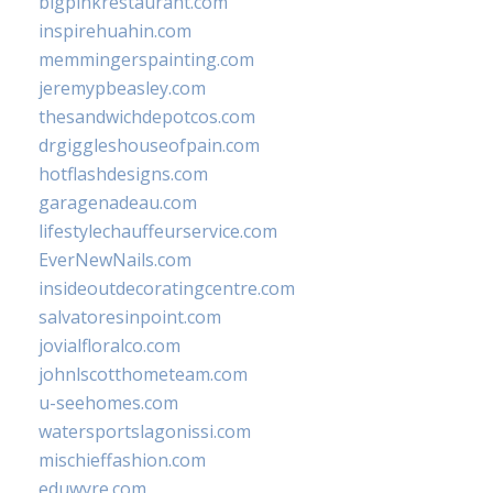
bigpinkrestaurant.com
inspirehuahin.com
memmingerspainting.com
jeremypbeasley.com
thesandwichdepotcos.com
drgiggleshouseofpain.com
hotflashdesigns.com
garagenadeau.com
lifestylechauffeurservice.com
EverNewNails.com
insideoutdecoratingcentre.com
salvatoresinpoint.com
jovialfloralco.com
johnlscotthometeam.com
u-seehomes.com
watersportslagonissi.com
mischieffashion.com
eduwyre.com