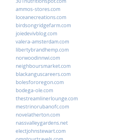
301nutritionspot.com
ammos-stores.com
loceanecreations.com
birdsongridgefarm.com
joiedevivblog.com
valera-amsterdam.com
libertybrandhemp.com
norwoodinnwi.com
neighboursmarket.com
blackanguscareers.com
bolesfororegon.com
bodega-ole.com
thestreamlinerlounge.com
mestrinorubanofc.com
novelatherton.com
nassvalleygardens.net
electjohnstewart.com
omptourtravels.com