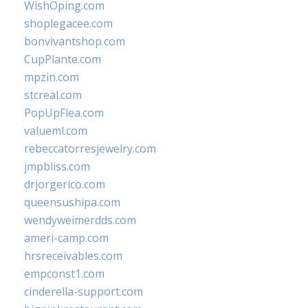
WishOping.com
shoplegacee.com
bonvivantshop.com
CupPlante.com
mpzin.com
stcreal.com
PopUpFlea.com
valueml.com
rebeccatorresjewelry.com
jmpbliss.com
drjorgerico.com
queensushipa.com
wendyweimerdds.com
ameri-camp.com
hrsreceivables.com
empconst1.com
cinderella-support.com