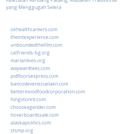
Kelezatan Rendang Padang: Masakan Tradisional
yang Menggugah Selera
okhealthcareers.com
theintexperience.com
unboundedthefilm.com
catfriends-bg.org
marianlives.org
waywardtees.com
pidfloorsexpress.com
bancodevenezuelaen.com
bettermoodfoodcorporation.com
hingstonnt.com
chooseagender.com
hoverboardssale.com
alaskapolitics.com
stsmp.org