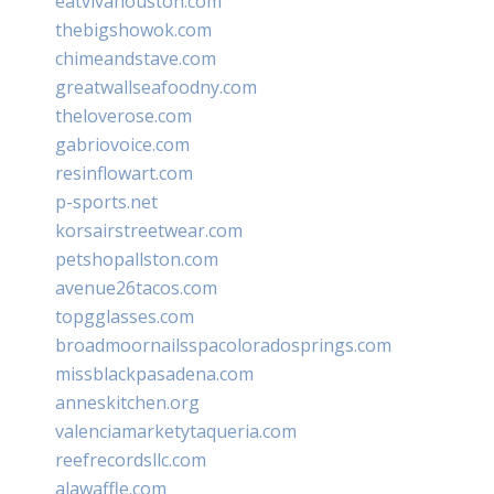
eatvivahouston.com
thebigshowok.com
chimeandstave.com
greatwallseafoodny.com
theloverose.com
gabriovoice.com
resinflowart.com
p-sports.net
korsairstreetwear.com
petshopallston.com
avenue26tacos.com
topgglasses.com
broadmoornailsspacoloradosprings.com
missblackpasadena.com
anneskitchen.org
valenciamarketytaqueria.com
reefrecordsllc.com
alawaffle.com