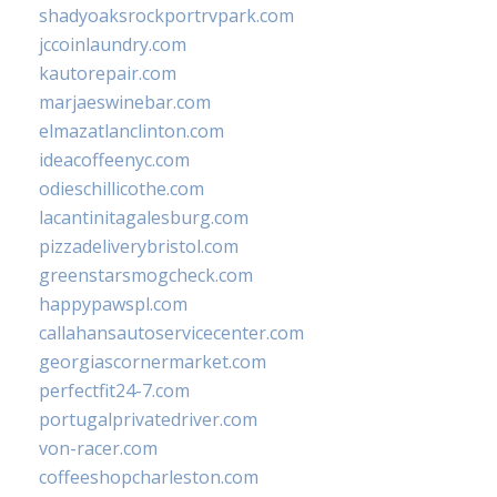
shadyoaksrockportrvpark.com
jccoinlaundry.com
kautorepair.com
marjaeswinebar.com
elmazatlanclinton.com
ideacoffeenyc.com
odieschillicothe.com
lacantinitagalesburg.com
pizzadeliverybristol.com
greenstarsmogcheck.com
happypawspl.com
callahansautoservicecenter.com
georgiascornermarket.com
perfectfit24-7.com
portugalprivatedriver.com
von-racer.com
coffeeshopcharleston.com