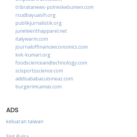
tribratanews-polreskebumen.com
rsudbayuasih.org
publikjurnalistik.org
juneteenthapparel.net
italywarm.com
journaloffinanceeconomics.com
kvk-kumari.org
foodscienceandtechnology.com
scisportsscience.com
addisababacuisineaz.com
burgerimcamas.com
ADS
keluaran taiwan
Slot Pulsa