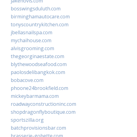
jakehovis.com
bosswingsduluth.com
birminghamautocare.com
tonyscountrykitchen.com
jbellasnailspa.com
mychaihouse.com
alvisgrooming.com
thegeorginaestate.com
blythewoodseafood.com
paolosdelibangkok.com
bobacove.com
phoone24brookfield.com
mickeybarmama.com
roadwayconstructioninc.com
shopdragonflyboutique.com
sportszilla.org
batchprovisionsbar.com
brasserie-gobette.com