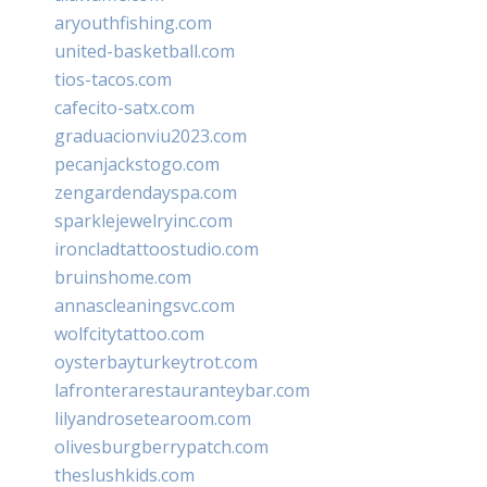
aryouthfishing.com
united-basketball.com
tios-tacos.com
cafecito-satx.com
graduacionviu2023.com
pecanjackstogo.com
zengardendayspa.com
sparklejewelryinc.com
ironcladtattoostudio.com
bruinshome.com
annascleaningsvc.com
wolfcitytattoo.com
oysterbayturkeytrot.com
lafronterarestauranteybar.com
lilyandrosetearoom.com
olivesburgberrypatch.com
theslushkids.com