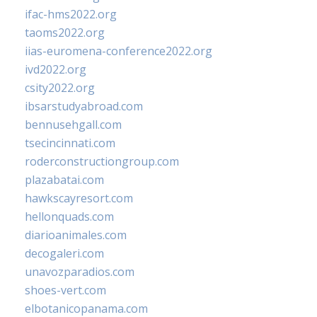
ifac-hms2022.org
taoms2022.org
iias-euromena-conference2022.org
ivd2022.org
csity2022.org
ibsarstudyabroad.com
bennusehgall.com
tsecincinnati.com
roderconstructiongroup.com
plazabatai.com
hawkscayresort.com
hellonquads.com
diarioanimales.com
decogaleri.com
unavozparadios.com
shoes-vert.com
elbotanicopanama.com