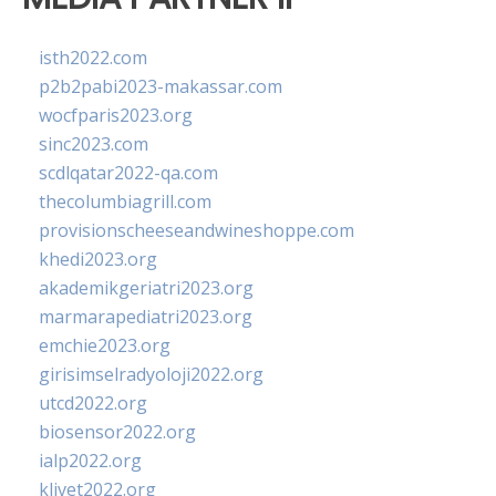
isth2022.com
p2b2pabi2023-makassar.com
wocfparis2023.org
sinc2023.com
scdlqatar2022-qa.com
thecolumbiagrill.com
provisionscheeseandwineshoppe.com
khedi2023.org
akademikgeriatri2023.org
marmarapediatri2023.org
emchie2023.org
girisimselradyoloji2022.org
utcd2022.org
biosensor2022.org
ialp2022.org
klivet2022.org