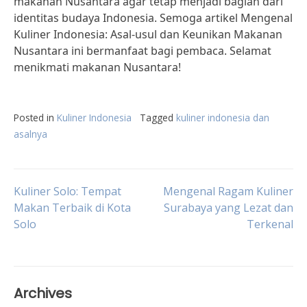
makanan Nusantara agar tetap menjadi bagian dari
identitas budaya Indonesia. Semoga artikel Mengenal
Kuliner Indonesia: Asal-usul dan Keunikan Makanan
Nusantara ini bermanfaat bagi pembaca. Selamat
menikmati makanan Nusantara!
Posted in
Kuliner Indonesia
Tagged
kuliner indonesia dan
asalnya
Post
Kuliner Solo: Tempat
Mengenal Ragam Kuliner
Makan Terbaik di Kota
Surabaya yang Lezat dan
Solo
Terkenal
navigation
Archives