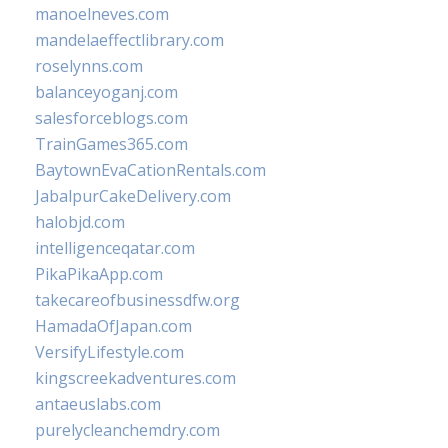
manoelneves.com
mandelaeffectlibrary.com
roselynns.com
balanceyoganj.com
salesforceblogs.com
TrainGames365.com
BaytownEvaCationRentals.com
JabalpurCakeDelivery.com
halobjd.com
intelligenceqatar.com
PikaPikaApp.com
takecareofbusinessdfw.org
HamadaOfJapan.com
VersifyLifestyle.com
kingscreekadventures.com
antaeuslabs.com
purelycleanchemdry.com