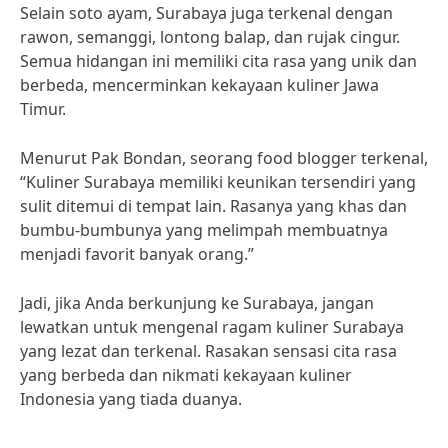
Selain soto ayam, Surabaya juga terkenal dengan
rawon, semanggi, lontong balap, dan rujak cingur.
Semua hidangan ini memiliki cita rasa yang unik dan
berbeda, mencerminkan kekayaan kuliner Jawa
Timur.
Menurut Pak Bondan, seorang food blogger terkenal,
“Kuliner Surabaya memiliki keunikan tersendiri yang
sulit ditemui di tempat lain. Rasanya yang khas dan
bumbu-bumbunya yang melimpah membuatnya
menjadi favorit banyak orang.”
Jadi, jika Anda berkunjung ke Surabaya, jangan
lewatkan untuk mengenal ragam kuliner Surabaya
yang lezat dan terkenal. Rasakan sensasi cita rasa
yang berbeda dan nikmati kekayaan kuliner
Indonesia yang tiada duanya.