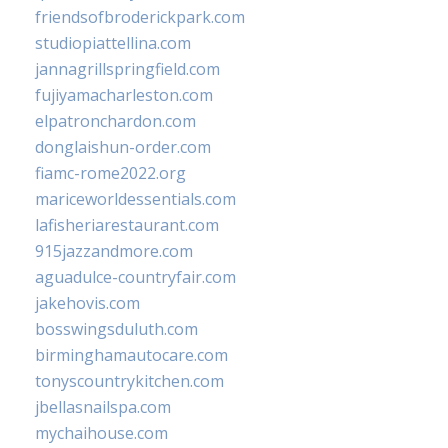
friendsofbroderickpark.com
studiopiattellina.com
jannagrillspringfield.com
fujiyamacharleston.com
elpatronchardon.com
donglaishun-order.com
fiamc-rome2022.org
mariceworldessentials.com
lafisheriarestaurant.com
915jazzandmore.com
aguadulce-countryfair.com
jakehovis.com
bosswingsduluth.com
birminghamautocare.com
tonyscountrykitchen.com
jbellasnailspa.com
mychaihouse.com