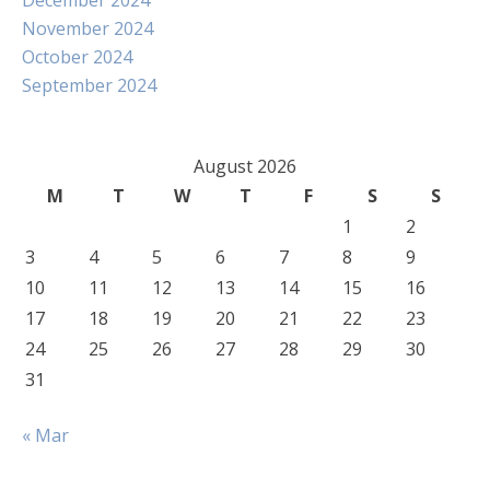
December 2024
November 2024
October 2024
September 2024
August 2026
M
T
W
T
F
S
S
1
2
3
4
5
6
7
8
9
10
11
12
13
14
15
16
17
18
19
20
21
22
23
24
25
26
27
28
29
30
31
« Mar