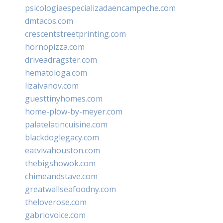
psicologiaespecializadaencampeche.com
dmtacos.com
crescentstreetprinting.com
hornopizza.com
driveadragster.com
hematologa.com
lizaivanov.com
guesttinyhomes.com
home-plow-by-meyer.com
palatelatincuisine.com
blackdoglegacy.com
eatvivahouston.com
thebigshowok.com
chimeandstave.com
greatwallseafoodny.com
theloverose.com
gabriovoice.com