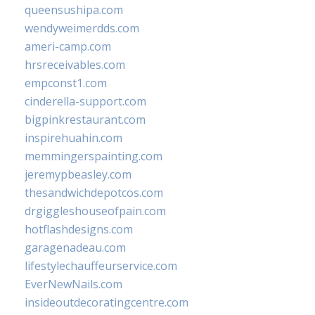
queensushipa.com
wendyweimerdds.com
ameri-camp.com
hrsreceivables.com
empconst1.com
cinderella-support.com
bigpinkrestaurant.com
inspirehuahin.com
memmingerspainting.com
jeremypbeasley.com
thesandwichdepotcos.com
drgiggleshouseofpain.com
hotflashdesigns.com
garagenadeau.com
lifestylechauffeurservice.com
EverNewNails.com
insideoutdecoratingcentre.com