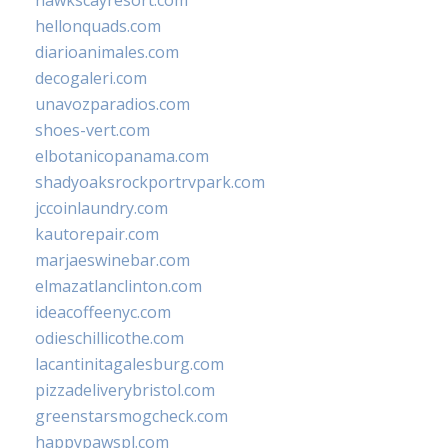
hawkscayresort.com
hellonquads.com
diarioanimales.com
decogaleri.com
unavozparadios.com
shoes-vert.com
elbotanicopanama.com
shadyoaksrockportrvpark.com
jccoinlaundry.com
kautorepair.com
marjaeswinebar.com
elmazatlanclinton.com
ideacoffeenyc.com
odieschillicothe.com
lacantinitagalesburg.com
pizzadeliverybristol.com
greenstarsmogcheck.com
happypawspl.com