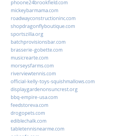
phoone24brookfield.com
mickeybarmama.com
roadwayconstructioninc.com
shopdragonflyboutique.com
sportszilla.org
batchprovisionsbar.com
brasserie-gobette.com
musicrearte.com
morseysfarms.com
riverviewtennis.com
official-kelly-toys-squishmallows.com
displaygardenonsuncrest.org
bbq-empire-usa.com
feedstoreva.com
drogopets.com
ediblechalk.com
tabletennisnearme.com