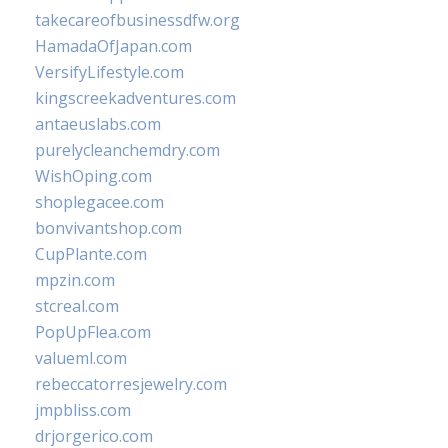
takecareofbusinessdfw.org
HamadaOfJapan.com
VersifyLifestyle.com
kingscreekadventures.com
antaeuslabs.com
purelycleanchemdry.com
WishOping.com
shoplegacee.com
bonvivantshop.com
CupPlante.com
mpzin.com
stcreal.com
PopUpFlea.com
valueml.com
rebeccatorresjewelry.com
jmpbliss.com
drjorgerico.com