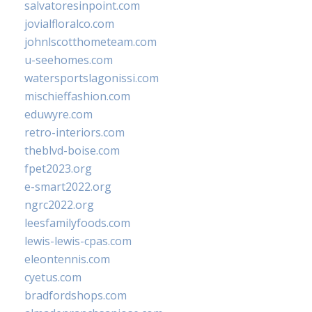
salvatoresinpoint.com
jovialfloralco.com
johnlscotthometeam.com
u-seehomes.com
watersportslagonissi.com
mischieffashion.com
eduwyre.com
retro-interiors.com
theblvd-boise.com
fpet2023.org
e-smart2022.org
ngrc2022.org
leesfamilyfoods.com
lewis-lewis-cpas.com
eleontennis.com
cyetus.com
bradfordshops.com