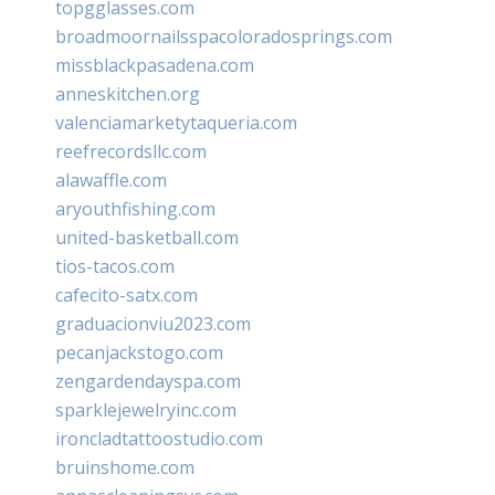
topgglasses.com
broadmoornailsspacoloradosprings.com
missblackpasadena.com
anneskitchen.org
valenciamarketytaqueria.com
reefrecordsllc.com
alawaffle.com
aryouthfishing.com
united-basketball.com
tios-tacos.com
cafecito-satx.com
graduacionviu2023.com
pecanjackstogo.com
zengardendayspa.com
sparklejewelryinc.com
ironcladtattoostudio.com
bruinshome.com