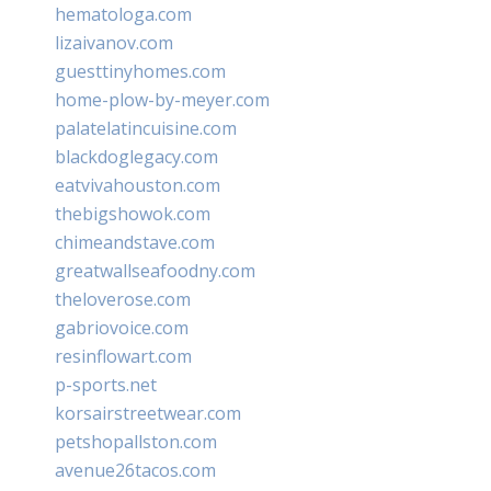
hematologa.com
lizaivanov.com
guesttinyhomes.com
home-plow-by-meyer.com
palatelatincuisine.com
blackdoglegacy.com
eatvivahouston.com
thebigshowok.com
chimeandstave.com
greatwallseafoodny.com
theloverose.com
gabriovoice.com
resinflowart.com
p-sports.net
korsairstreetwear.com
petshopallston.com
avenue26tacos.com