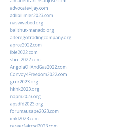
almadenranchsanjose.com
advocatevijay.com
adlibilimler2023.com
naswwebed.org
balithut-manado.org
alteregotradingcompany.org
aprce2022.com
ibie2022.com
sbcc-2022.com
AngolaOilAndGas2022.com
Convoy4Freedom2022.com
grur2023.org
hkhk2023.org
napm2023.org
apsdfd2023.org
forumausape2023.com
imkl2023.com
careerfaircsd2023.com