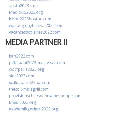
apsth2023.com
MedItRio2023.org
lcicon2023boston.com
waitangidayfestival2022.com
vacancesscolaires2022.com
MEDIA PARTNER II
isth2022.com
p2b2pabi2023-makassar.com
wocfparis2023.org
sinc2023.com
scdlqatar2022-qa.com
thecolumbiagrill.com
provisionscheeseandwineshoppe.com
khedi2023.org
akademikgeriatri2023.org