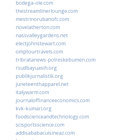
bodega-ole.com
thestreamlinerlounge.com
mestrinorubanofc.com
novelatherton.com
nassvalleygardens.net
electjohnstewart.com
omptourtravels.com
tribratanews-polreskebumen.com
rsudbayuasih.org
publikjurnalistik.org
juneteenthapparel.net
italywarm.com
journaloffinanceeconomics.com
kvk-kumari.org
foodscienceandtechnology.com
scisportsscience.com
addisababacuisineaz.com