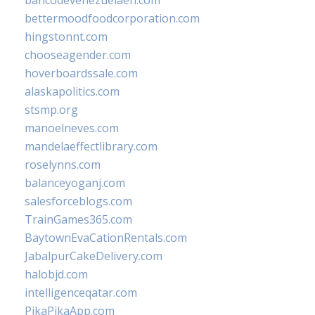
bancodevenezuelaen.com
bettermoodfoodcorporation.com
hingstonnt.com
chooseagender.com
hoverboardssale.com
alaskapolitics.com
stsmp.org
manoelneves.com
mandelaeffectlibrary.com
roselynns.com
balanceyoganj.com
salesforceblogs.com
TrainGames365.com
BaytownEvaCationRentals.com
JabalpurCakeDelivery.com
halobjd.com
intelligenceqatar.com
PikaPikaApp.com