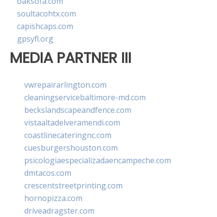
oaksofa.com
soultacohtx.com
capishcaps.com
gpsyfl.org
MEDIA PARTNER III
vwrepairarlington.com
cleaningservicebaltimore-md.com
beckslandscapeandfence.com
vistaaltadelveramendi.com
coastlinecateringnc.com
cuesburgershouston.com
psicologiaespecializadaencampeche.com
dmtacos.com
crescentstreetprinting.com
hornopizza.com
driveadragster.com