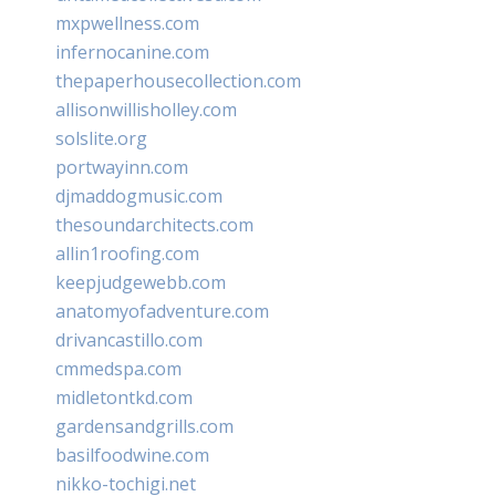
mxpwellness.com
infernocanine.com
thepaperhousecollection.com
allisonwillisholley.com
solslite.org
portwayinn.com
djmaddogmusic.com
thesoundarchitects.com
allin1roofing.com
keepjudgewebb.com
anatomyofadventure.com
drivancastillo.com
cmmedspa.com
midletontkd.com
gardensandgrills.com
basilfoodwine.com
nikko-tochigi.net