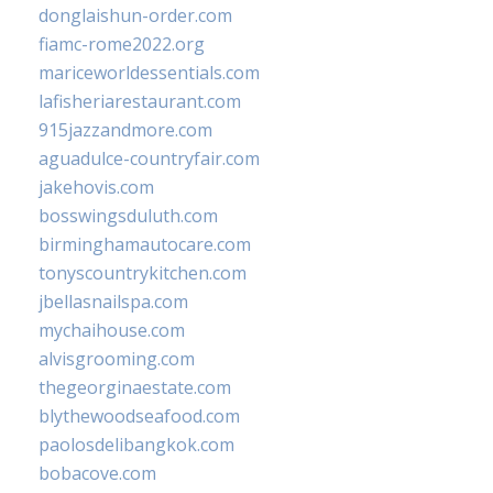
donglaishun-order.com
fiamc-rome2022.org
mariceworldessentials.com
lafisheriarestaurant.com
915jazzandmore.com
aguadulce-countryfair.com
jakehovis.com
bosswingsduluth.com
birminghamautocare.com
tonyscountrykitchen.com
jbellasnailspa.com
mychaihouse.com
alvisgrooming.com
thegeorginaestate.com
blythewoodseafood.com
paolosdelibangkok.com
bobacove.com