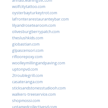
annascleaningsvc.com
wolfcitytattoo.com
oysterbayturkeytrot.com
lafronterarestauranteybar.com
lilyandrosetearoom.com
olivesburgberrypatch.com
theslushkids.com
giobastian.com
glpascensori.com
rifloorepoxy.com
woolleymillingandpaving.com
uptonpvd.com
2troublegrill.com
casateranga.com
sticksandstonesstudiooh.com
walkers-treeservice.com
shopmossi.com
untamedcollectivesd.com