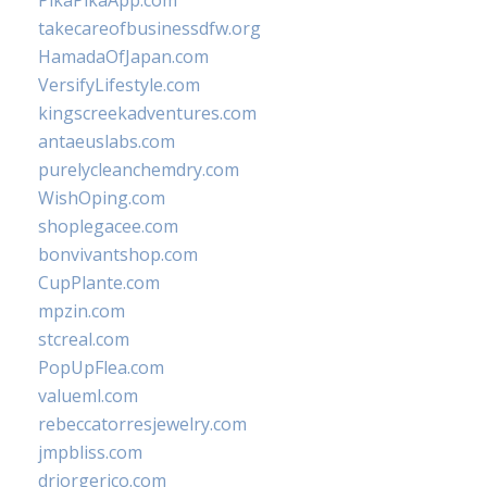
PikaPikaApp.com
takecareofbusinessdfw.org
HamadaOfJapan.com
VersifyLifestyle.com
kingscreekadventures.com
antaeuslabs.com
purelycleanchemdry.com
WishOping.com
shoplegacee.com
bonvivantshop.com
CupPlante.com
mpzin.com
stcreal.com
PopUpFlea.com
valueml.com
rebeccatorresjewelry.com
jmpbliss.com
drjorgerico.com