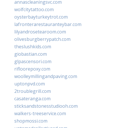
annascleaningsvc.com
wolfcitytattoo.com
oysterbayturkeytrot.com
lafronterarestauranteybar.com
lilyandrosetearoom.com
olivesburgberrypatch.com
theslushkids.com
giobastian.com
glpascensori.com
rifloorepoxy.com
woolleymillingandpaving.com
uptonpvd.com
2troublegrill.com
casateranga.com
sticksandstonesstudiooh.com
walkers-treeservice.com
shopmossi.com