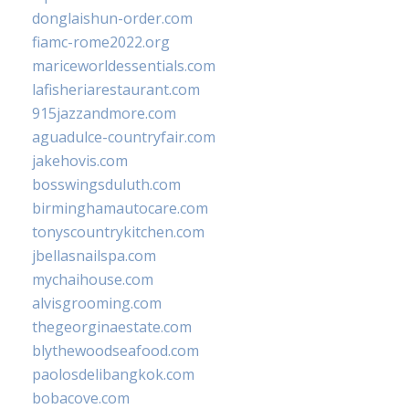
donglaishun-order.com
fiamc-rome2022.org
mariceworldessentials.com
lafisheriarestaurant.com
915jazzandmore.com
aguadulce-countryfair.com
jakehovis.com
bosswingsduluth.com
birminghamautocare.com
tonyscountrykitchen.com
jbellasnailspa.com
mychaihouse.com
alvisgrooming.com
thegeorginaestate.com
blythewoodseafood.com
paolosdelibangkok.com
bobacove.com