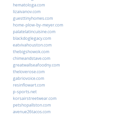
hematologa.com
lizaivanov.com
guesttinyhomes.com
home-plow-by-meyer.com
palatelatincuisine.com
blackdoglegacy.com
eatvivahouston.com
thebigshowok.com
chimeandstave.com
greatwallseafoodny.com
theloverose.com
gabriovoice.com
resinflowart.com
p-sports.net
korsairstreetwear.com
petshopallston.com
avenue26tacos.com