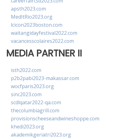
careerfaircsd2023.com
apsth2023.com
MedItRio2023.org
lcicon2023boston.com
waitangidayfestival2022.com
vacancesscolaires2022.com
MEDIA PARTNER II
isth2022.com
p2b2pabi2023-makassar.com
wocfparis2023.org
sinc2023.com
scdlqatar2022-qa.com
thecolumbiagrill.com
provisionscheeseandwineshoppe.com
khedi2023.org
akademikgeriatri2023.org