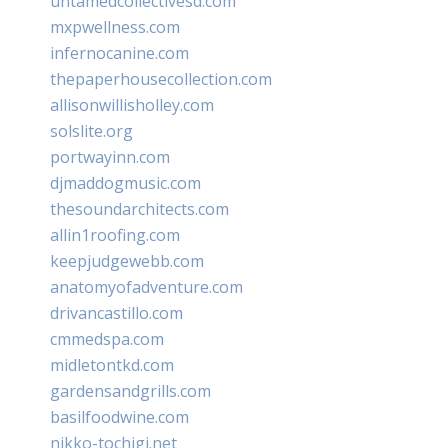
untamedcollectivesd.com
mxpwellness.com
infernocanine.com
thepaperhousecollection.com
allisonwillisholley.com
solslite.org
portwayinn.com
djmaddogmusic.com
thesoundarchitects.com
allin1roofing.com
keepjudgewebb.com
anatomyofadventure.com
drivancastillo.com
cmmedspa.com
midletontkd.com
gardensandgrills.com
basilfoodwine.com
nikko-tochigi.net