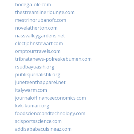
bodega-ole.com
thestreamlinerlounge.com
mestrinorubanofc.com
novelatherton.com
nassvalleygardens.net
electjohnstewart.com
omptourtravels.com
tribratanews-polreskebumen.com
rsudbayuasih.org
publikjurnalistik.org
juneteenthapparel.net
italywarm.com
journaloffinanceeconomics.com
kvk-kumari.org
foodscienceandtechnology.com
scisportsscience.com
addisababacuisineaz.com