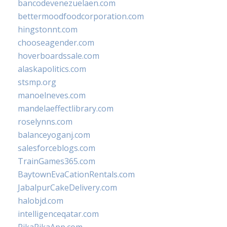
bancodevenezuelaen.com
bettermoodfoodcorporation.com
hingstonnt.com
chooseagender.com
hoverboardssale.com
alaskapolitics.com
stsmp.org
manoelneves.com
mandelaeffectlibrary.com
roselynns.com
balanceyoganj.com
salesforceblogs.com
TrainGames365.com
BaytownEvaCationRentals.com
JabalpurCakeDelivery.com
halobjd.com
intelligenceqatar.com