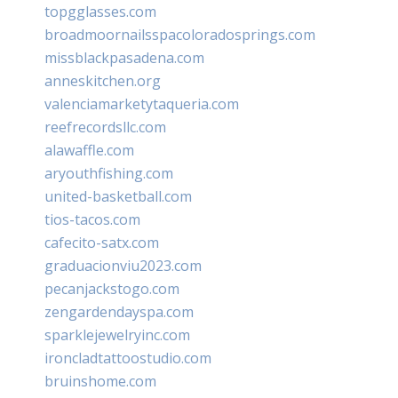
topgglasses.com
broadmoornailsspacoloradosprings.com
missblackpasadena.com
anneskitchen.org
valenciamarketytaqueria.com
reefrecordsllc.com
alawaffle.com
aryouthfishing.com
united-basketball.com
tios-tacos.com
cafecito-satx.com
graduacionviu2023.com
pecanjackstogo.com
zengardendayspa.com
sparklejewelryinc.com
ironcladtattoostudio.com
bruinshome.com