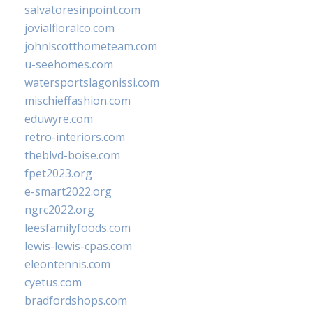
salvatoresinpoint.com
jovialfloralco.com
johnlscotthometeam.com
u-seehomes.com
watersportslagonissi.com
mischieffashion.com
eduwyre.com
retro-interiors.com
theblvd-boise.com
fpet2023.org
e-smart2022.org
ngrc2022.org
leesfamilyfoods.com
lewis-lewis-cpas.com
eleontennis.com
cyetus.com
bradfordshops.com