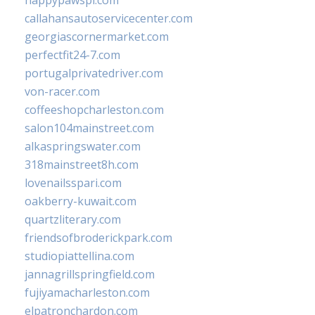
happypawspl.com
callahansautoservicecenter.com
georgiascornermarket.com
perfectfit24-7.com
portugalprivatedriver.com
von-racer.com
coffeeshopcharleston.com
salon104mainstreet.com
alkaspringswater.com
318mainstreet8h.com
lovenailsspari.com
oakberry-kuwait.com
quartzliterary.com
friendsofbroderickpark.com
studiopiattellina.com
jannagrillspringfield.com
fujiyamacharleston.com
elpatronchardon.com