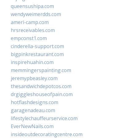
queensushipa.com
wendyweimerdds.com
ameri-camp.com
hrsreceivables.com
empconst1.com
cinderella-support.com
bigpinkrestaurant.com
inspirehuahin.com
memmingerspainting.com
jeremypbeasley.com
thesandwichdepotcos.com
drgiggleshouseofpain.com
hotflashdesigns.com
garagenadeau.com
lifestylechauffeurservice.com
EverNewNails.com
insideoutdecoratingcentre.com