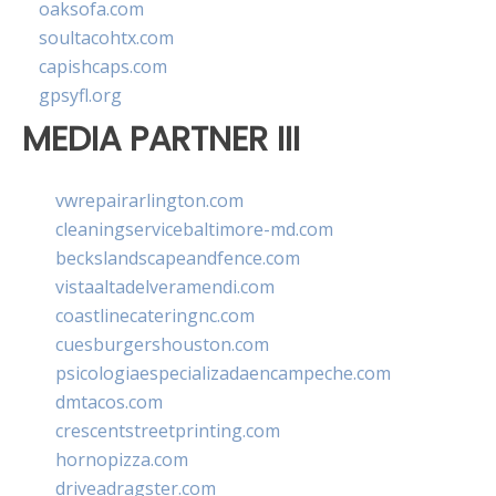
oaksofa.com
soultacohtx.com
capishcaps.com
gpsyfl.org
MEDIA PARTNER III
vwrepairarlington.com
cleaningservicebaltimore-md.com
beckslandscapeandfence.com
vistaaltadelveramendi.com
coastlinecateringnc.com
cuesburgershouston.com
psicologiaespecializadaencampeche.com
dmtacos.com
crescentstreetprinting.com
hornopizza.com
driveadragster.com