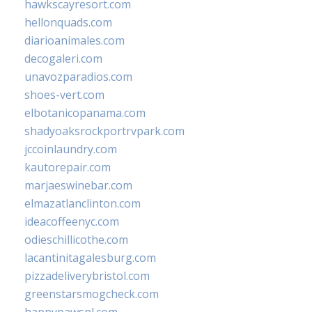
hawkscayresort.com
hellonquads.com
diarioanimales.com
decogaleri.com
unavozparadios.com
shoes-vert.com
elbotanicopanama.com
shadyoaksrockportrvpark.com
jccoinlaundry.com
kautorepair.com
marjaeswinebar.com
elmazatlanclinton.com
ideacoffeenyc.com
odieschillicothe.com
lacantinitagalesburg.com
pizzadeliverybristol.com
greenstarsmogcheck.com