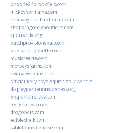
phoone24brookfield.com
mickeybarmama.com
roadwayconstructioninc.com
shopdragonflyboutique.com
sportszilla.org
batchprovisionsbar.com
brasserie-gobette.com
musicrearte.com
morseysfarms.com
riverviewtennis.com
official-kelly-toys-squishmallows.com
displaygardenonsuncrest.org
bbq-empire-usa.com
feedstoreva.com
drogopets.com
ediblechalk.com
tabletennisnearme.com