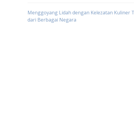
Post
Menggoyang Lidah dengan Kelezatan Kuliner 
dari Berbagai Negara
navigation