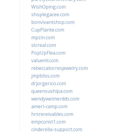
WishOping.com
shoplegacee.com
bonvivantshop.com
CupPlante.com
mpzin.com
stcreal.com
PopUpFlea.com
valueml.com
rebeccatorresjewelry.com
jmpbliss.com
drjorgerico.com
queensushipa.com
wendyweimerdds.com
ameri-camp.com
hrsreceivables.com
empconst1.com
cinderella-support.com