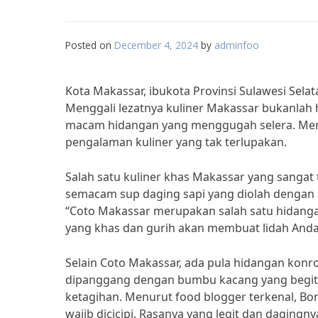
Posted on
December 4, 2024
by
adminfoo
Kota Makassar, ibukota Provinsi Sulawesi Selat
Menggali lezatnya kuliner Makassar bukanlah ha
macam hidangan yang menggugah selera. Menje
pengalaman kuliner yang tak terlupakan.
Salah satu kuliner khas Makassar yang sangat
semacam sup daging sapi yang diolah dengan
“Coto Makassar merupakan salah satu hidanga
yang khas dan gurih akan membuat lidah Anda
Selain Coto Makassar, ada pula hidangan konro
dipanggang dengan bumbu kacang yang begit
ketagihan. Menurut food blogger terkenal, Bo
wajib dicicipi. Rasanya yang legit dan dagin