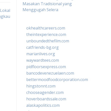
Masakan Tradisional yang
Menggugah Selera
 Lokal
ngkau
okhealthcareers.com
theintexperience.com
unboundedthefilm.com
catfriends-bg.org
marianlives.org
waywardtees.com
pidfloorsexpress.com
bancodevenezuelaen.com
bettermoodfoodcorporation.com
hingstonnt.com
chooseagender.com
hoverboardssale.com
alaskapolitics.com