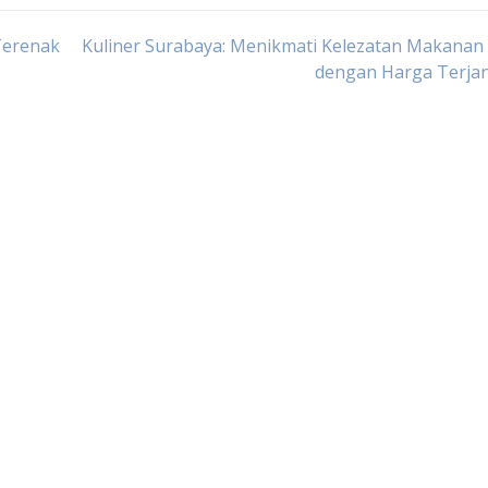
Terenak
Kuliner Surabaya: Menikmati Kelezatan Makanan
dengan Harga Terja