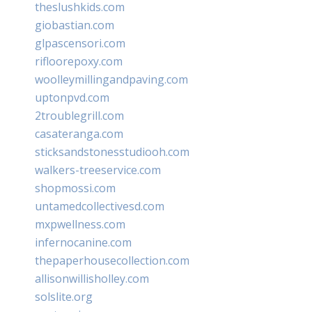
theslushkids.com
giobastian.com
glpascensori.com
rifloorepoxy.com
woolleymillingandpaving.com
uptonpvd.com
2troublegrill.com
casateranga.com
sticksandstonesstudiooh.com
walkers-treeservice.com
shopmossi.com
untamedcollectivesd.com
mxpwellness.com
infernocanine.com
thepaperhousecollection.com
allisonwillisholley.com
solslite.org