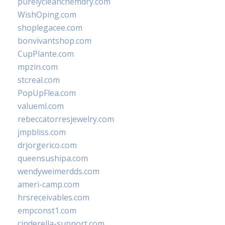
purelycleanchemdry.com
WishOping.com
shoplegacee.com
bonvivantshop.com
CupPlante.com
mpzin.com
stcreal.com
PopUpFlea.com
valueml.com
rebeccatorresjewelry.com
jmpbliss.com
drjorgerico.com
queensushipa.com
wendyweimerdds.com
ameri-camp.com
hrsreceivables.com
empconst1.com
cinderella-support.com