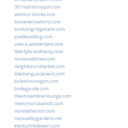
301nutritionspot.com
ammos-stores.com
loceanecreations.com
birdsongridgefarm.com
joiedevivblog.com
valera-amsterdam.com
libertybrandhemp.com
norwoodinnwi.com
neighboursmarket.com
blackanguscareers.com
bolesfororegon.com
bodega-ole.com
thestreamlinerlounge.com
mestrinorubanofc.com
novelatherton.com
nassvalleygardens.net
electjohnstewart.com