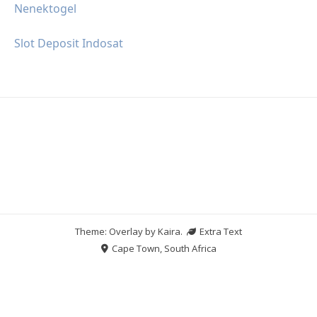
Nenektogel
Slot Deposit Indosat
Theme: Overlay by
Kaira
.
Extra Text
Cape Town, South Africa