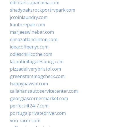
elbotanicopanama.com
shadyoaksrockportrvpark.com
jccoinlaundry.com
kautorepair.com
marjaeswinebar.com
elmazatlanclinton.com
ideacoffeenyc.com
odieschillicothe.com
lacantinitagalesburg.com
pizzadeliverybristol.com
greenstarsmogcheck.com
happypawspl.com
callahansautoservicecenter.com
georgiascornermarket.com
perfectfit24-7.com
portugalprivatedriver.com
von-racer.com