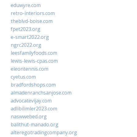
eduwyre.com
retro-interiors.com
theblvd-boise.com
fpet2023.org
e-smart2022.org
ngrc2022.org
leesfamilyfoods.com
lewis-lewis-cpas.com
eleontennis.com
cyetus.com
bradfordshops.com
almadenranchsanjose.com
advocatevijay.com
adlibilimler2023.com
naswwebed.org
balithut-manado.org
alteregotradingcompany.org