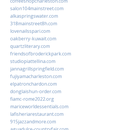
coffeeshopcharleston.com
salon104mainstreet.com
alkaspringswater.com
318mainstreet8h.com
lovenailsspari.com
oakberry-kuwait.com
quartzliterary.com
friendsofbroderickpark.com
studiopiattellina.com
jannagrillspringfield.com
fujiyamacharleston.com
elpatronchardon.com
donglaishun-order.com
fiamc-rome2022.org
mariceworldessentials.com
lafisheriarestaurant.com
915jazzandmore.com
aguadulce-countryfair.com