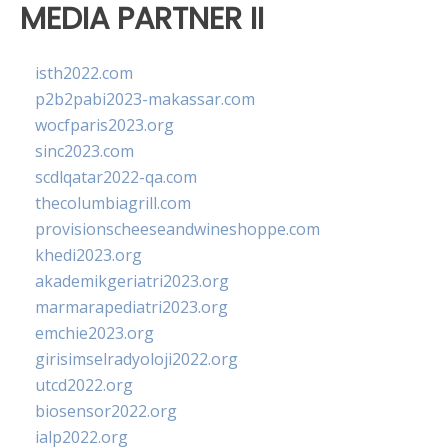
MEDIA PARTNER II
isth2022.com
p2b2pabi2023-makassar.com
wocfparis2023.org
sinc2023.com
scdlqatar2022-qa.com
thecolumbiagrill.com
provisionscheeseandwineshoppe.com
khedi2023.org
akademikgeriatri2023.org
marmarapediatri2023.org
emchie2023.org
girisimselradyoloji2022.org
utcd2022.org
biosensor2022.org
ialp2022.org