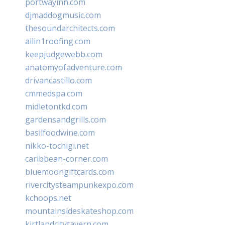
portwayinn.com
djmaddogmusic.com
thesoundarchitects.com
allin1roofing.com
keepjudgewebb.com
anatomyofadventure.com
drivancastillo.com
cmmedspa.com
midletontkd.com
gardensandgrills.com
basilfoodwine.com
nikko-tochigi.net
caribbean-corner.com
bluemoongiftcards.com
rivercitysteampunkexpo.com
kchoops.net
mountainsideskateshop.com
kirtlandcitytavern.com