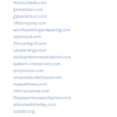
theslushkids.com
giobastian.com
glpascensori.com
rifloorepoxy.com
woolleymillingandpaving.com
uptonpvd.com
2troublegrill.com
casateranga.com
sticksandstonesstudiooh.com
walkers-treeservice.com
shopmossi.com
untamedcollectivesd.com
mxpwellness.com
infernocanine.com
thepaperhousecollection.com
allisonwillisholley.com
solslite.org