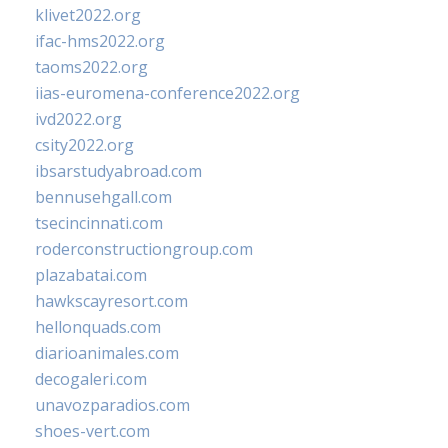
klivet2022.org
ifac-hms2022.org
taoms2022.org
iias-euromena-conference2022.org
ivd2022.org
csity2022.org
ibsarstudyabroad.com
bennusehgall.com
tsecincinnati.com
roderconstructiongroup.com
plazabatai.com
hawkscayresort.com
hellonquads.com
diarioanimales.com
decogaleri.com
unavozparadios.com
shoes-vert.com