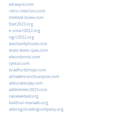
eduwyre.com
retro-interiors.com
theblvd-boise.com
fpet2023.org
e-smart2022.org
ngrc2022.org
leesfamilyfoods.com
lewis-lewis-cpas.com
eleontennis.com
cyetus.com
bradfordshops.com
almadenranchsanjose.com
advocatevijay.com
adlibilimler2023.com
naswwebed.org
balithut-manado.org
alteregotradingcompany.org