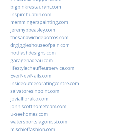
bigpinkrestaurant.com
inspirehuahin.com
memmingerspainting.com
jeremypbeasley.com
thesandwichdepotcos.com
drgiggleshouseofpain.com
hotflashdesigns.com
garagenadeau.com
lifestylechauffeurservice.com
EverNewNails.com
insideoutdecoratingcentre.com
salvatoresinpoint.com
jovialfloralco.com
johnlscotthometeam.com
u-seehomes.com
watersportslagonissi.com
mischieffashion.com