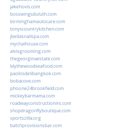
jakehovis.com
bosswingsduluth.com
birminghamautocare.com
tonyscountrykitchen.com
jbellasnailspa.com
mychaihouse.com
alvisgrooming.com
thegeorginaestate.com
blythewoodseafood.com
paolosdelibangkok.com
bobacove.com
phoone24brookfield.com
mickeybarmama.com
roadwayconstructioninc.com
shopdragonflyboutique.com
sportszilla.org
batchprovisionsbar.com