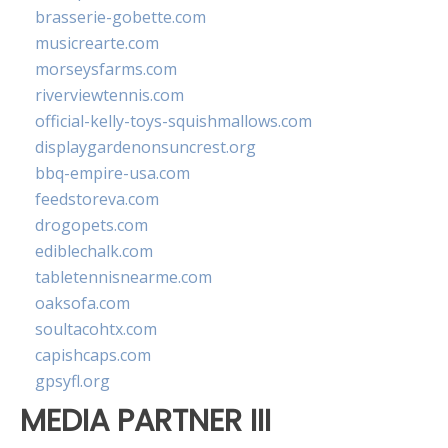
brasserie-gobette.com
musicrearte.com
morseysfarms.com
riverviewtennis.com
official-kelly-toys-squishmallows.com
displaygardenonsuncrest.org
bbq-empire-usa.com
feedstoreva.com
drogopets.com
ediblechalk.com
tabletennisnearme.com
oaksofa.com
soultacohtx.com
capishcaps.com
gpsyfl.org
MEDIA PARTNER III