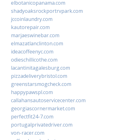
elbotanicopanama.com
shadyoaksrockportrvpark.com
jccoinlaundry.com
kautorepair.com
marjaeswinebar.com
elmazatlanclinton.com
ideacoffeenyc.com
odieschillicothe.com
lacantinitagalesburg.com
pizzadeliverybristol.com
greenstarsmogcheck.com
happypawspl.com
callahansautoservicecenter.com
georgiascornermarket.com
perfectfit24-7.com
portugalprivatedriver.com
von-racer.com