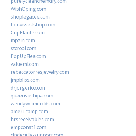
purelycleanchemdry.com
WishOping.com
shoplegacee.com
bonvivantshop.com
CupPlante.com
mpzin.com
stcreal.com
PopUpFlea.com
valueml.com
rebeccatorresjewelry.com
jmpbliss.com
drjorgerico.com
queensushipa.com
wendyweimerdds.com
ameri-camp.com
hrsreceivables.com
empconst1.com
cinderella-support.com