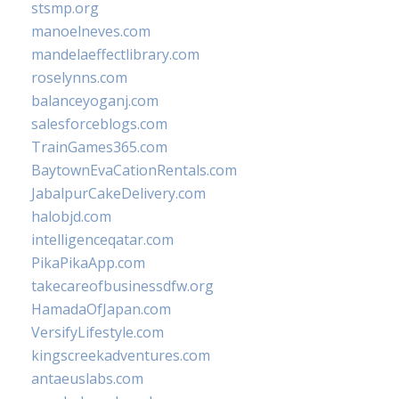
stsmp.org
manoelneves.com
mandelaeffectlibrary.com
roselynns.com
balanceyoganj.com
salesforceblogs.com
TrainGames365.com
BaytownEvaCationRentals.com
JabalpurCakeDelivery.com
halobjd.com
intelligenceqatar.com
PikaPikaApp.com
takecareofbusinessdfw.org
HamadaOfJapan.com
VersifyLifestyle.com
kingscreekadventures.com
antaeuslabs.com