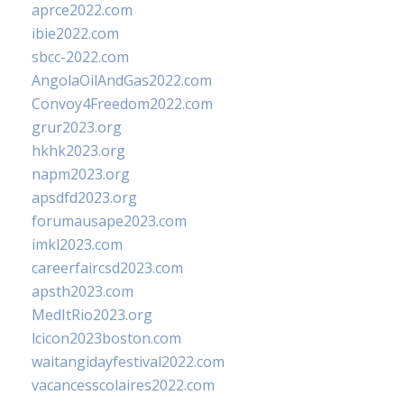
aprce2022.com
ibie2022.com
sbcc-2022.com
AngolaOilAndGas2022.com
Convoy4Freedom2022.com
grur2023.org
hkhk2023.org
napm2023.org
apsdfd2023.org
forumausape2023.com
imkl2023.com
careerfaircsd2023.com
apsth2023.com
MedItRio2023.org
lcicon2023boston.com
waitangidayfestival2022.com
vacancesscolaires2022.com