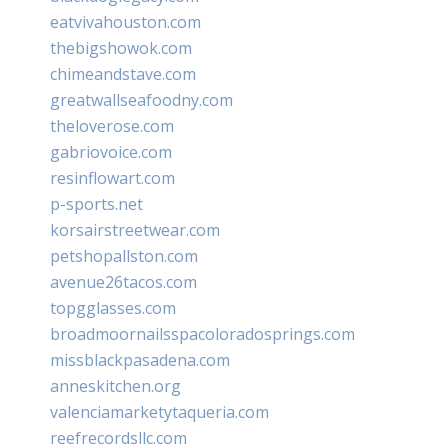
eatvivahouston.com
thebigshowok.com
chimeandstave.com
greatwallseafoodny.com
theloverose.com
gabriovoice.com
resinflowart.com
p-sports.net
korsairstreetwear.com
petshopallston.com
avenue26tacos.com
topgglasses.com
broadmoornailsspacoloradosprings.com
missblackpasadena.com
anneskitchen.org
valenciamarketytaqueria.com
reefrecordsllc.com