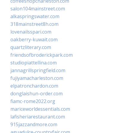
coffeeshopcharleston.com
salon104mainstreet.com
alkaspringswater.com
318mainstreet8h.com
lovenailsspari.com
oakberry-kuwait.com
quartzliterary.com
friendsofbroderickpark.com
studiopiattellina.com
jannagrillspringfield.com
fujiyamacharleston.com
elpatronchardon.com
donglaishun-order.com
fiamc-rome2022.org
mariceworldessentials.com
lafisheriarestaurant.com
915jazzandmore.com
aguadulce-countryfair.com