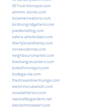
301nutritionspot.com
ammos-stores.com
loceanecreations.com
birdsongridgefarm.com
joiedevivblog.com
valera-amsterdam.com
libertybrandhemp.com
norwoodinnwi.com
neighboursmarket.com
blackanguscareers.com
bolesfororegon.com
bodega-ole.com
thestreamlinerlounge.com
mestrinorubanofc.com
novelatherton.com
nassvalleygardens.net
electjohnstewart.com