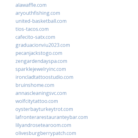
alawaffle.com
aryouthfishing.com
united-basketball.com
tios-tacos.com
cafecito-satx.com
graduacionviu2023.com
pecanjackstogo.com
zengardendayspa.com
sparklejewelryinc.com
ironcladtattoostudio.com
bruinshome.com
annascleaningsvc.com
wolfcitytattoo.com
oysterbayturkeytrot.com
lafronterarestauranteybar.com
lilyandrosetearoom.com
olivesburgberrypatch.com