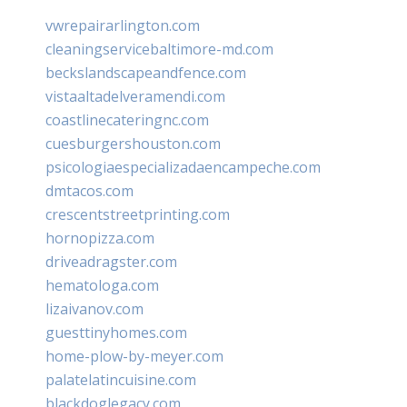
vwrepairarlington.com
cleaningservicebaltimore-md.com
beckslandscapeandfence.com
vistaaltadelveramendi.com
coastlinecateringnc.com
cuesburgershouston.com
psicologiaespecializadaencampeche.com
dmtacos.com
crescentstreetprinting.com
hornopizza.com
driveadragster.com
hematologa.com
lizaivanov.com
guesttinyhomes.com
home-plow-by-meyer.com
palatelatincuisine.com
blackdoglegacy.com