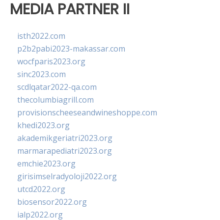
MEDIA PARTNER II
isth2022.com
p2b2pabi2023-makassar.com
wocfparis2023.org
sinc2023.com
scdlqatar2022-qa.com
thecolumbiagrill.com
provisionscheeseandwineshoppe.com
khedi2023.org
akademikgeriatri2023.org
marmarapediatri2023.org
emchie2023.org
girisimselradyoloji2022.org
utcd2022.org
biosensor2022.org
ialp2022.org