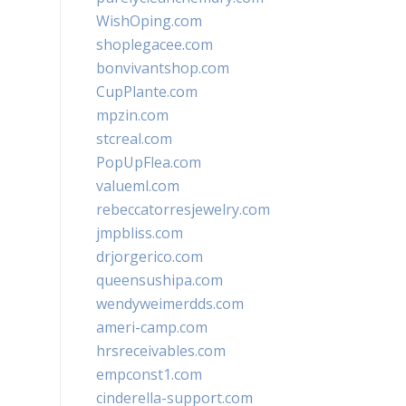
WishOping.com
shoplegacee.com
bonvivantshop.com
CupPlante.com
mpzin.com
stcreal.com
PopUpFlea.com
valueml.com
rebeccatorresjewelry.com
jmpbliss.com
drjorgerico.com
queensushipa.com
wendyweimerdds.com
ameri-camp.com
hrsreceivables.com
empconst1.com
cinderella-support.com