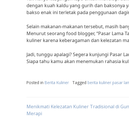
dengan kuah kaldu yang gurih dan baksonya yan
bakso enak ini terletak pada penggunaan dagin
Selain makanan-makanan tersebut, masih banya
Menurut seorang food blogger, “Pasar Lama Ta
kuliner karena keberagaman dan kelezatan ma
Jadi, tunggu apalagi? Segera kunjungi Pasar L
Siapa tahu kamu akan menemukan rahasia kul
Posted in
Berita Kuliner
Tagged
berita kuliner pasar l
Post
Menikmati Kelezatan Kuliner Tradisional di Gu
Merapi
navigation