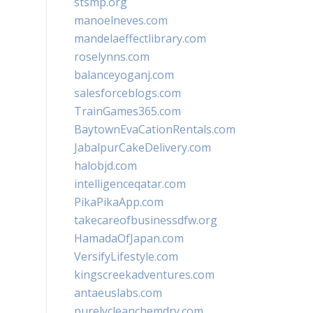
stsmp.org
manoelneves.com
mandelaeffectlibrary.com
roselynns.com
balanceyoganj.com
salesforceblogs.com
TrainGames365.com
BaytownEvaCationRentals.com
JabalpurCakeDelivery.com
halobjd.com
intelligenceqatar.com
PikaPikaApp.com
takecareofbusinessdfw.org
HamadaOfJapan.com
VersifyLifestyle.com
kingscreekadventures.com
antaeuslabs.com
purelycleanchemdry.com