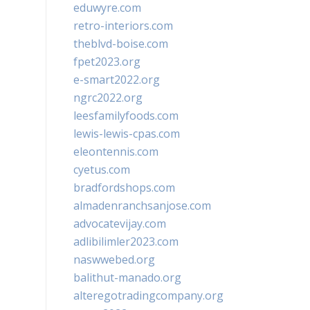
eduwyre.com
retro-interiors.com
theblvd-boise.com
fpet2023.org
e-smart2022.org
ngrc2022.org
leesfamilyfoods.com
lewis-lewis-cpas.com
eleontennis.com
cyetus.com
bradfordshops.com
almadenranchsanjose.com
advocatevijay.com
adlibilimler2023.com
naswwebed.org
balithut-manado.org
alteregotradingcompany.org