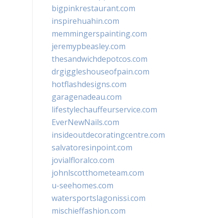
bigpinkrestaurant.com
inspirehuahin.com
memmingerspainting.com
jeremypbeasley.com
thesandwichdepotcos.com
drgiggleshouseofpain.com
hotflashdesigns.com
garagenadeau.com
lifestylechauffeurservice.com
EverNewNails.com
insideoutdecoratingcentre.com
salvatoresinpoint.com
jovialfloralco.com
johnlscotthometeam.com
u-seehomes.com
watersportslagonissi.com
mischieffashion.com