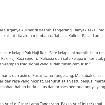
 surganya kuliner di daerah Tangerang. Banyak sekali ra
, kali ini kita akan membahas Rahasia Kuliner Pasar Lama
sate kelapa Pak Haji Rozi. Sate kelapa ini memiliki cita ras
ak Haji Rozi sendiri, “Rahasia dari sate kelapa ini terletak
h-rempah tradisional yang sudah turun-temurun.”
manis dan asin di Pasar Lama Tangerang. Martabak di sini
 dan rasa yang nikmat. Menurut salah satu penjual mart
an bahan-bahan berkualitas dan proses pembuatannya yan
so Arief di Pasar Lama Tangerang. Bakso Arief ini terkenal