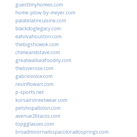
guesttinyhomes.com
home-plow-by-meyer.com
palatelatincuisine.com
blackdoglegacy.com
eatvivahouston.com
thebigshowok.com
chimeandstave.com
greatwallseafoodny.com
theloverose.com
gabriovoice.com
resinflowart.com
p-sports.net
korsairstreetwear.com
petshopallston.com
avenue26tacos.com
topgglasses.com
broadmoornailsspacoloradosprings.com