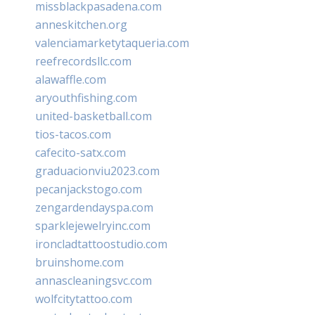
missblackpasadena.com
anneskitchen.org
valenciamarketytaqueria.com
reefrecordsllc.com
alawaffle.com
aryouthfishing.com
united-basketball.com
tios-tacos.com
cafecito-satx.com
graduacionviu2023.com
pecanjackstogo.com
zengardendayspa.com
sparklejewelryinc.com
ironcladtattoostudio.com
bruinshome.com
annascleaningsvc.com
wolfcitytattoo.com