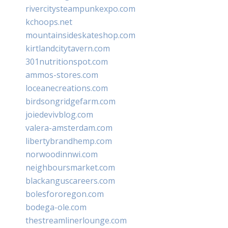
rivercitysteampunkexpo.com
kchoops.net
mountainsideskateshop.com
kirtlandcitytavern.com
301nutritionspot.com
ammos-stores.com
loceanecreations.com
birdsongridgefarm.com
joiedevivblog.com
valera-amsterdam.com
libertybrandhemp.com
norwoodinnwi.com
neighboursmarket.com
blackanguscareers.com
bolesfororegon.com
bodega-ole.com
thestreamlinerlounge.com