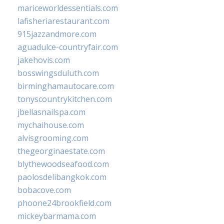
mariceworldessentials.com
lafisheriarestaurant.com
915jazzandmore.com
aguadulce-countryfair.com
jakehovis.com
bosswingsduluth.com
birminghamautocare.com
tonyscountrykitchen.com
jbellasnailspa.com
mychaihouse.com
alvisgrooming.com
thegeorginaestate.com
blythewoodseafood.com
paolosdelibangkok.com
bobacove.com
phoone24brookfield.com
mickeybarmama.com