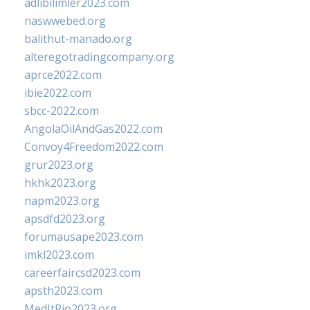
adlibilimler2023.com
naswwebed.org
balithut-manado.org
alteregotradingcompany.org
aprce2022.com
ibie2022.com
sbcc-2022.com
AngolaOilAndGas2022.com
Convoy4Freedom2022.com
grur2023.org
hkhk2023.org
napm2023.org
apsdfd2023.org
forumausape2023.com
imkl2023.com
careerfaircsd2023.com
apsth2023.com
MedItRio2023.org