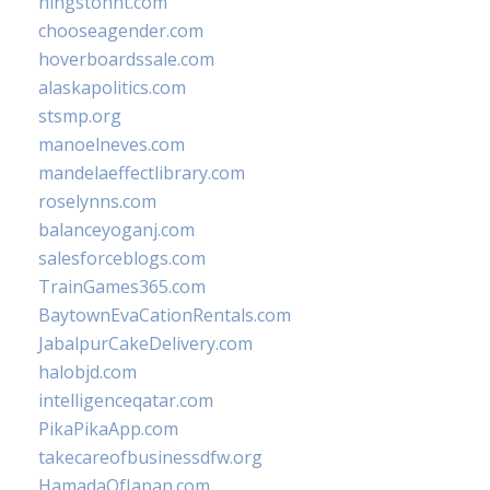
hingstonnt.com
chooseagender.com
hoverboardssale.com
alaskapolitics.com
stsmp.org
manoelneves.com
mandelaeffectlibrary.com
roselynns.com
balanceyoganj.com
salesforceblogs.com
TrainGames365.com
BaytownEvaCationRentals.com
JabalpurCakeDelivery.com
halobjd.com
intelligenceqatar.com
PikaPikaApp.com
takecareofbusinessdfw.org
HamadaOfJapan.com