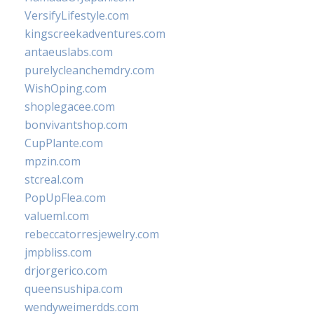
VersifyLifestyle.com
kingscreekadventures.com
antaeuslabs.com
purelycleanchemdry.com
WishOping.com
shoplegacee.com
bonvivantshop.com
CupPlante.com
mpzin.com
stcreal.com
PopUpFlea.com
valueml.com
rebeccatorresjewelry.com
jmpbliss.com
drjorgerico.com
queensushipa.com
wendyweimerdds.com