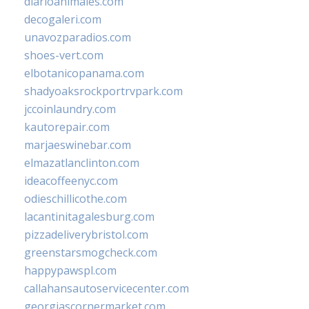
diarioanimales.com
decogaleri.com
unavozparadios.com
shoes-vert.com
elbotanicopanama.com
shadyoaksrockportrvpark.com
jccoinlaundry.com
kautorepair.com
marjaeswinebar.com
elmazatlanclinton.com
ideacoffeenyc.com
odieschillicothe.com
lacantinitagalesburg.com
pizzadeliverybristol.com
greenstarsmogcheck.com
happypawspl.com
callahansautoservicecenter.com
georgiascornermarket.com