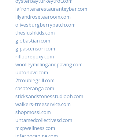
oysterbayturkeytrot.com
lafronterarestauranteybar.com
lilyandrosetearoom.com
olivesburgberrypatch.com
theslushkids.com
giobastian.com
glpascensori.com
rifloorepoxy.com
woolleymillingandpaving.com
uptonpvd.com
2troublegrill.com
casateranga.com
sticksandstonesstudiooh.com
walkers-treeservice.com
shopmossi.com
untamedcollectivesd.com
mxpwellness.com
infernocanine.com