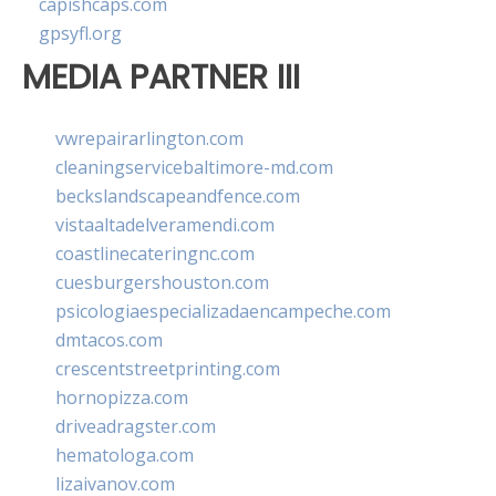
capishcaps.com
gpsyfl.org
MEDIA PARTNER III
vwrepairarlington.com
cleaningservicebaltimore-md.com
beckslandscapeandfence.com
vistaaltadelveramendi.com
coastlinecateringnc.com
cuesburgershouston.com
psicologiaespecializadaencampeche.com
dmtacos.com
crescentstreetprinting.com
hornopizza.com
driveadragster.com
hematologa.com
lizaivanov.com