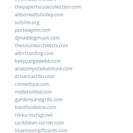
thepaperhousecollection.com
allisonwillisholley.com
solslite.org
portwayinn.com
djmaddogmusic.com
thesoundarchitects.com
allin1roofing.com
keepjudgewebb.com
anatomyofadventure.com
drivancastillo.com
cmmedspa.com
midletontkd.com
gardensandgrills.com
basilfoodwine.com
nikko-tochigi.net
caribbean-corner.com
bluemoongiftcards.com