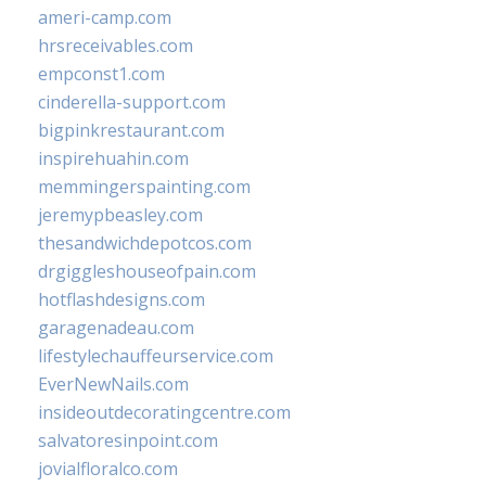
ameri-camp.com
hrsreceivables.com
empconst1.com
cinderella-support.com
bigpinkrestaurant.com
inspirehuahin.com
memmingerspainting.com
jeremypbeasley.com
thesandwichdepotcos.com
drgiggleshouseofpain.com
hotflashdesigns.com
garagenadeau.com
lifestylechauffeurservice.com
EverNewNails.com
insideoutdecoratingcentre.com
salvatoresinpoint.com
jovialfloralco.com