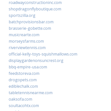
roadwayconstructioninc.com
shopdragonflyboutique.com
sportszilla.org
batchprovisionsbar.com
brasserie-gobette.com
musicrearte.com
morseysfarms.com
riverviewtennis.com
official-kelly-toys-squishmallows.com
displaygardenonsuncrest.org
bbq-empire-usa.com
feedstoreva.com
drogopets.com
ediblechalk.com
tabletennisnearme.com
oaksofa.com
soultacohtx.com