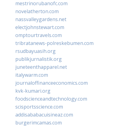
mestrinorubanofc.com
novelatherton.com
nassvalleygardens.net
electjohnstewart.com
omptourtravels.com
tribratanews-polreskebumen.com
rsudbayuasih.org
publikjurnalistik.org
juneteenthapparel.net
italywarm.com
journaloffinanceeconomics.com
kvk-kumari.org
foodscienceandtechnology.com
scisportsscience.com
addisababacuisineaz.com
burgerimcamas.com