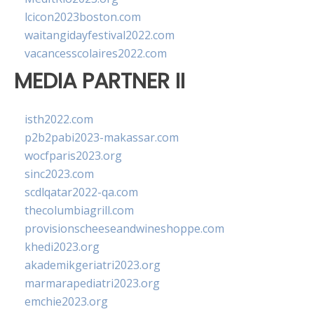
lcicon2023boston.com
waitangidayfestival2022.com
vacancesscolaires2022.com
MEDIA PARTNER II
isth2022.com
p2b2pabi2023-makassar.com
wocfparis2023.org
sinc2023.com
scdlqatar2022-qa.com
thecolumbiagrill.com
provisionscheeseandwineshoppe.com
khedi2023.org
akademikgeriatri2023.org
marmarapediatri2023.org
emchie2023.org