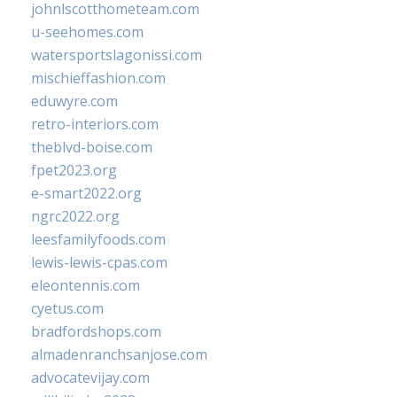
johnlscotthometeam.com
u-seehomes.com
watersportslagonissi.com
mischieffashion.com
eduwyre.com
retro-interiors.com
theblvd-boise.com
fpet2023.org
e-smart2022.org
ngrc2022.org
leesfamilyfoods.com
lewis-lewis-cpas.com
eleontennis.com
cyetus.com
bradfordshops.com
almadenranchsanjose.com
advocatevijay.com