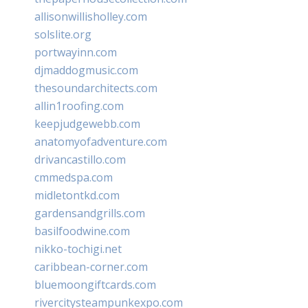
allisonwillisholley.com
solslite.org
portwayinn.com
djmaddogmusic.com
thesoundarchitects.com
allin1roofing.com
keepjudgewebb.com
anatomyofadventure.com
drivancastillo.com
cmmedspa.com
midletontkd.com
gardensandgrills.com
basilfoodwine.com
nikko-tochigi.net
caribbean-corner.com
bluemoongiftcards.com
rivercitysteampunkexpo.com