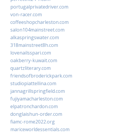
portugalprivatedriver.com
von-racer.com
coffeeshopcharleston.com
salon104mainstreet.com
alkaspringswater.com
318mainstreet8h.com
lovenailsspari.com
oakberry-kuwait.com
quartzliterary.com
friendsofbroderickpark.com
studiopiattellina.com
jannagrillspringfield.com
fujiyamacharleston.com
elpatronchardon.com
donglaishun-order.com
fiamc-rome2022.org
mariceworldessentials.com