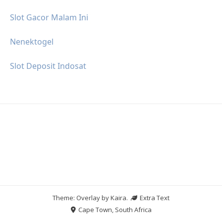
Slot Gacor Malam Ini
Nenektogel
Slot Deposit Indosat
Theme: Overlay by
Kaira
.
Extra Text
Cape Town, South Africa