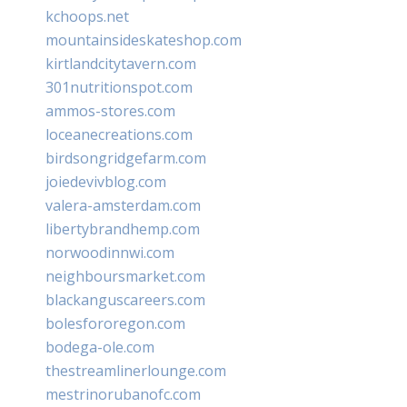
kchoops.net
mountainsideskateshop.com
kirtlandcitytavern.com
301nutritionspot.com
ammos-stores.com
loceanecreations.com
birdsongridgefarm.com
joiedevivblog.com
valera-amsterdam.com
libertybrandhemp.com
norwoodinnwi.com
neighboursmarket.com
blackanguscareers.com
bolesfororegon.com
bodega-ole.com
thestreamlinerlounge.com
mestrinorubanofc.com