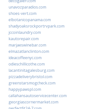
decogaleri.com
unavozparadios.com
shoes-vert.com
elbotanicopanama.com
shadyoaksrockportrvpark.com
jccoinlaundry.com
kautorepair.com
marjaeswinebar.com
elmazatlanclinton.com
ideacoffeenyc.com
odieschillicothe.com
lacantinitagalesburg.com
pizzadeliverybristol.com
greenstarsmogcheck.com
happypawspl.com
callahansautoservicecenter.com
georgiascornermarket.com
perfectfit24-7.com