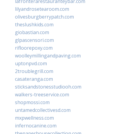
lafronterarestauranteybar.com
lilyandrosetearoom.com
olivesburgberrypatch.com
theslushkids.com
giobastian.com
glpascensori.com
rifloorepoxy.com
woolleymillingandpaving.com
uptonpvd.com
2troublegrill.com
casateranga.com
sticksandstonesstudiooh.com
walkers-treeservice.com
shopmossi.com
untamedcollectivesd.com
mxpwellness.com
infernocanine.com
thepaperhousecollection.com