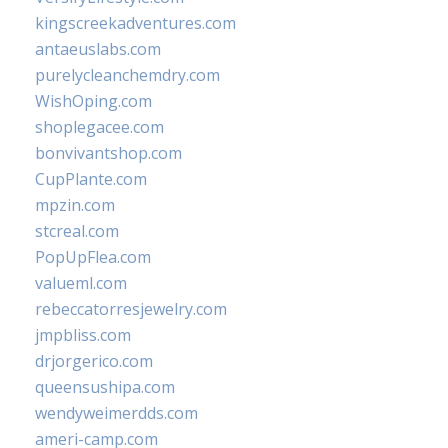
kingscreekadventures.com
antaeuslabs.com
purelycleanchemdry.com
WishOping.com
shoplegacee.com
bonvivantshop.com
CupPlante.com
mpzin.com
stcreal.com
PopUpFlea.com
valueml.com
rebeccatorresjewelry.com
jmpbliss.com
drjorgerico.com
queensushipa.com
wendyweimerdds.com
ameri-camp.com