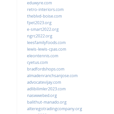
eduwyre.com
retro-interiors.com
theblvd-boise.com
fpet2023.org
e-smart2022.org
ngrc2022.org
leesfamilyfoods.com
lewis-lewis-cpas.com
eleontennis.com
cyetus.com
bradfordshops.com
almadenranchsanjose.com
advocatevijay.com
adlibilimler2023.com
naswwebed.org
balithut-manado.org
alteregotradingcompany.org