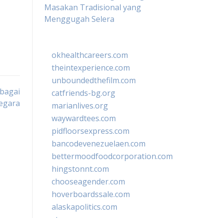
Masakan Tradisional yang
Menggugah Selera
okhealthcareers.com
theintexperience.com
unboundedthefilm.com
rbagai
catfriends-bg.org
egara
marianlives.org
waywardtees.com
pidfloorsexpress.com
bancodevenezuelaen.com
bettermoodfoodcorporation.com
hingstonnt.com
chooseagender.com
hoverboardssale.com
alaskapolitics.com