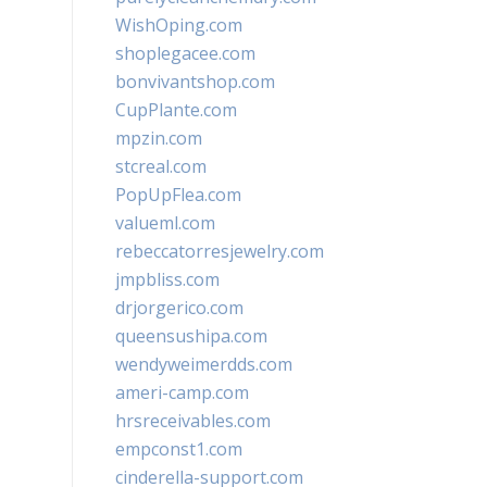
WishOping.com
shoplegacee.com
bonvivantshop.com
CupPlante.com
mpzin.com
stcreal.com
PopUpFlea.com
valueml.com
rebeccatorresjewelry.com
jmpbliss.com
drjorgerico.com
queensushipa.com
wendyweimerdds.com
ameri-camp.com
hrsreceivables.com
empconst1.com
cinderella-support.com