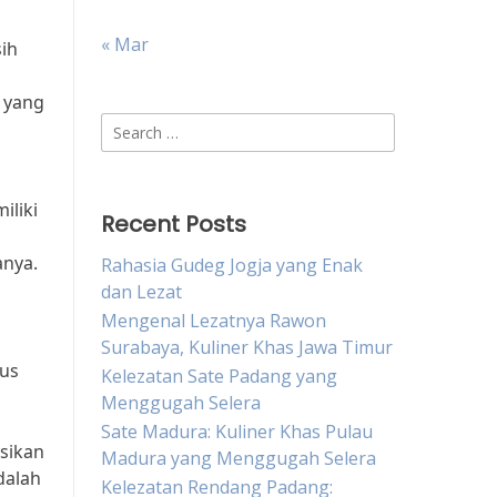
« Mar
sih
 yang
Search
for:
iliki
Recent Posts
g
anya.
Rahasia Gudeg Jogja yang Enak
dan Lezat
Mengenal Lezatnya Rawon
Surabaya, Kuliner Khas Jawa Timur
rus
Kelezatan Sate Padang yang
Menggugah Selera
Sate Madura: Kuliner Khas Pulau
ksikan
Madura yang Menggugah Selera
dalah
Kelezatan Rendang Padang: