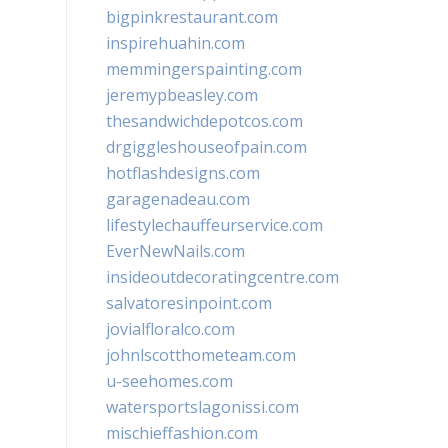
bigpinkrestaurant.com
inspirehuahin.com
memmingerspainting.com
jeremypbeasley.com
thesandwichdepotcos.com
drgiggleshouseofpain.com
hotflashdesigns.com
garagenadeau.com
lifestylechauffeurservice.com
EverNewNails.com
insideoutdecoratingcentre.com
salvatoresinpoint.com
jovialfloralco.com
johnlscotthometeam.com
u-seehomes.com
watersportslagonissi.com
mischieffashion.com