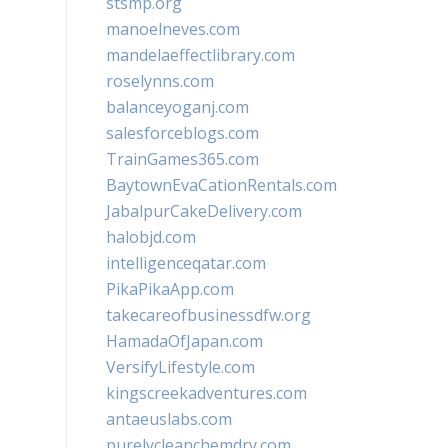
stsmp.org
manoelneves.com
mandelaeffectlibrary.com
roselynns.com
balanceyoganj.com
salesforceblogs.com
TrainGames365.com
BaytownEvaCationRentals.com
JabalpurCakeDelivery.com
halobjd.com
intelligenceqatar.com
PikaPikaApp.com
takecareofbusinessdfw.org
HamadaOfJapan.com
VersifyLifestyle.com
kingscreekadventures.com
antaeuslabs.com
purelycleanchemdry.com