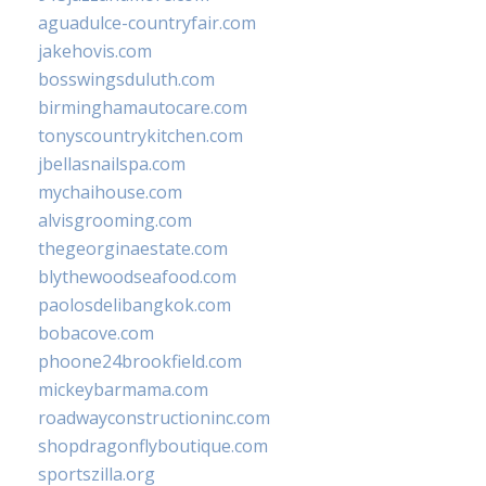
aguadulce-countryfair.com
jakehovis.com
bosswingsduluth.com
birminghamautocare.com
tonyscountrykitchen.com
jbellasnailspa.com
mychaihouse.com
alvisgrooming.com
thegeorginaestate.com
blythewoodseafood.com
paolosdelibangkok.com
bobacove.com
phoone24brookfield.com
mickeybarmama.com
roadwayconstructioninc.com
shopdragonflyboutique.com
sportszilla.org