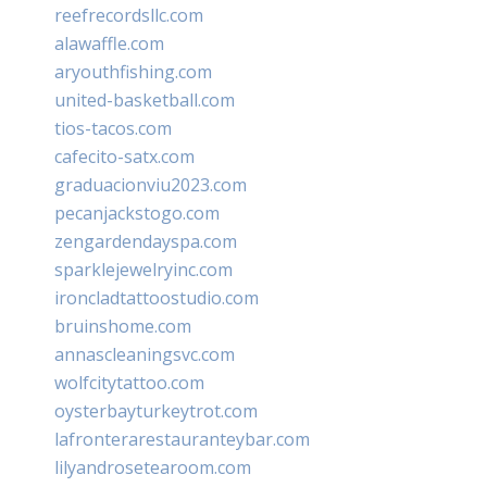
reefrecordsllc.com
alawaffle.com
aryouthfishing.com
united-basketball.com
tios-tacos.com
cafecito-satx.com
graduacionviu2023.com
pecanjackstogo.com
zengardendayspa.com
sparklejewelryinc.com
ironcladtattoostudio.com
bruinshome.com
annascleaningsvc.com
wolfcitytattoo.com
oysterbayturkeytrot.com
lafronterarestauranteybar.com
lilyandrosetearoom.com