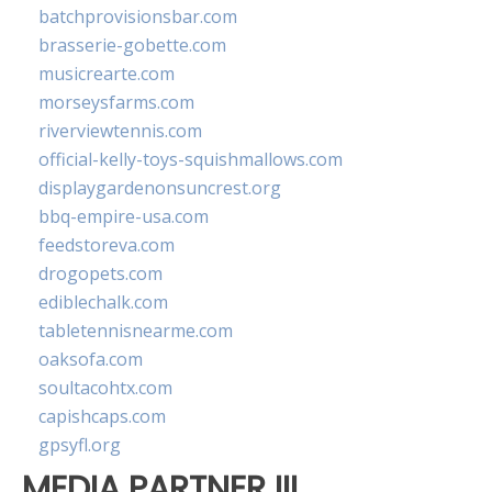
batchprovisionsbar.com
brasserie-gobette.com
musicrearte.com
morseysfarms.com
riverviewtennis.com
official-kelly-toys-squishmallows.com
displaygardenonsuncrest.org
bbq-empire-usa.com
feedstoreva.com
drogopets.com
ediblechalk.com
tabletennisnearme.com
oaksofa.com
soultacohtx.com
capishcaps.com
gpsyfl.org
MEDIA PARTNER III