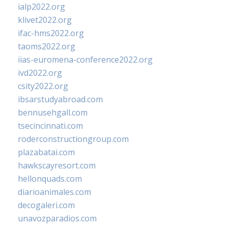
ialp2022.org
klivet2022.org
ifac-hms2022.org
taoms2022.org
iias-euromena-conference2022.org
ivd2022.org
csity2022.org
ibsarstudyabroad.com
bennusehgall.com
tsecincinnati.com
roderconstructiongroup.com
plazabatai.com
hawkscayresort.com
hellonquads.com
diarioanimales.com
decogaleri.com
unavozparadios.com