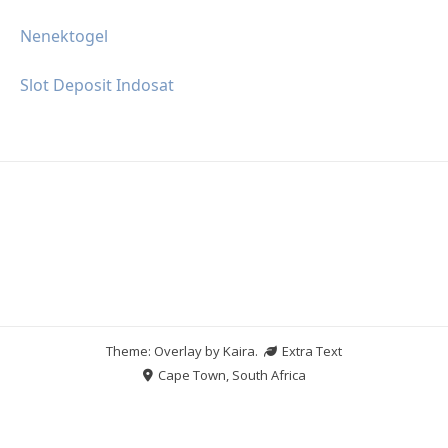
Nenektogel
Slot Deposit Indosat
Theme: Overlay by
Kaira
.
Extra Text
Cape Town, South Africa