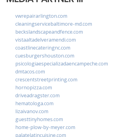
vwrepairarlington.com
cleaningservicebaltimore-md.com
beckslandscapeandfence.com
vistaaltadelveramendi.com
coastlinecateringnc.com
cuesburgershouston.com
psicologiaespecializadaencampeche.com
dmtacos.com
crescentstreetprinting.com
hornopizza.com
driveadragster.com
hematologa.com
lizaivanov.com
guesttinyhomes.com
home-plow-by-meyer.com
palatelatincuisine.com