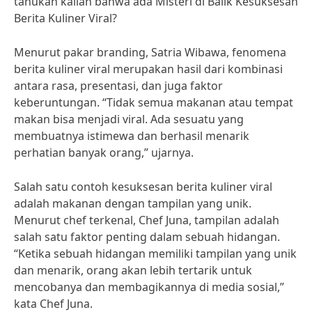
tahukah kalian bahwa ada Misteri di Balik Kesuksesan
Berita Kuliner Viral?
Menurut pakar branding, Satria Wibawa, fenomena
berita kuliner viral merupakan hasil dari kombinasi
antara rasa, presentasi, dan juga faktor
keberuntungan. “Tidak semua makanan atau tempat
makan bisa menjadi viral. Ada sesuatu yang
membuatnya istimewa dan berhasil menarik
perhatian banyak orang,” ujarnya.
Salah satu contoh kesuksesan berita kuliner viral
adalah makanan dengan tampilan yang unik.
Menurut chef terkenal, Chef Juna, tampilan adalah
salah satu faktor penting dalam sebuah hidangan.
“Ketika sebuah hidangan memiliki tampilan yang unik
dan menarik, orang akan lebih tertarik untuk
mencobanya dan membagikannya di media sosial,”
kata Chef Juna.