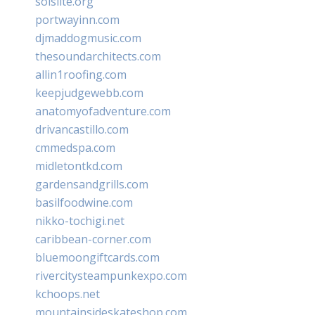
solslite.org
portwayinn.com
djmaddogmusic.com
thesoundarchitects.com
allin1roofing.com
keepjudgewebb.com
anatomyofadventure.com
drivancastillo.com
cmmedspa.com
midletontkd.com
gardensandgrills.com
basilfoodwine.com
nikko-tochigi.net
caribbean-corner.com
bluemoongiftcards.com
rivercitysteampunkexpo.com
kchoops.net
mountainsideskateshop.com