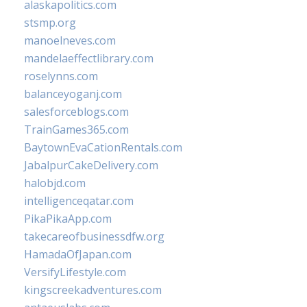
alaskapolitics.com
stsmp.org
manoelneves.com
mandelaeffectlibrary.com
roselynns.com
balanceyoganj.com
salesforceblogs.com
TrainGames365.com
BaytownEvaCationRentals.com
JabalpurCakeDelivery.com
halobjd.com
intelligenceqatar.com
PikaPikaApp.com
takecareofbusinessdfw.org
HamadaOfJapan.com
VersifyLifestyle.com
kingscreekadventures.com