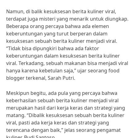
Namun, di balik kesuksesan berita kuliner viral,
terdapat juga misteri yang menarik untuk diungkap.
Beberapa orang percaya bahwa ada elemen
keberuntungan yang turut berperan dalam
kesuksesan sebuah berita kuliner menjadi viral.
“Tidak bisa dipungkiri bahwa ada faktor
keberuntungan dalam kesuksesan berita kuliner
viral. Terkadang, sebuah makanan bisa menjadi viral
hanya karena kebetulan saja,” ujar seorang food
blogger terkenal, Sarah Putri.
Meskipun begitu, ada pula yang percaya bahwa
keberhasilan sebuah berita kuliner menjadi viral
merupakan hasil dari kerja keras dan strategi yang
matang. “Dibalik kesuksesan sebuah berita kuliner
viral, pasti ada kerja keras dan strategi yang
terencana dengan baik,” jelas seorang pengamat
kuliner, Budi Santoso.