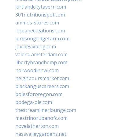
kirtlandcitytavern.com
301nutritionspot.com
ammos-stores.com
loceanecreations.com
birdsongridgefarm.com
joiedevivblog.com
valera-amsterdam.com
libertybrandhemp.com
norwoodinnwi.com
neighboursmarket.com
blackanguscareers.com
bolesfororegon.com
bodega-ole.com
thestreamlinerlounge.com
mestrinorubanofc.com
novelatherton.com
nassvalleygardens.net