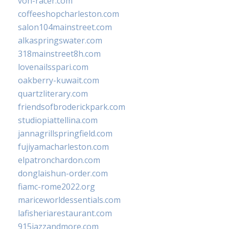
von-racer.com
coffeeshopcharleston.com
salon104mainstreet.com
alkaspringswater.com
318mainstreet8h.com
lovenailsspari.com
oakberry-kuwait.com
quartzliterary.com
friendsofbroderickpark.com
studiopiattellina.com
jannagrillspringfield.com
fujiyamacharleston.com
elpatronchardon.com
donglaishun-order.com
fiamc-rome2022.org
mariceworldessentials.com
lafisheriarestaurant.com
915jazzandmore.com