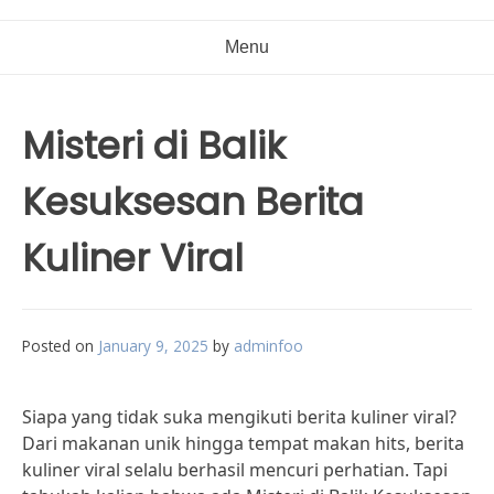
Menu
Misteri di Balik
Kesuksesan Berita
Kuliner Viral
Posted on
January 9, 2025
by
adminfoo
Siapa yang tidak suka mengikuti berita kuliner viral?
Dari makanan unik hingga tempat makan hits, berita
kuliner viral selalu berhasil mencuri perhatian. Tapi