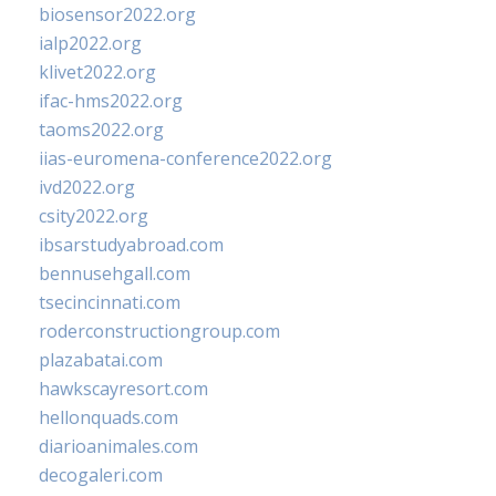
biosensor2022.org
ialp2022.org
klivet2022.org
ifac-hms2022.org
taoms2022.org
iias-euromena-conference2022.org
ivd2022.org
csity2022.org
ibsarstudyabroad.com
bennusehgall.com
tsecincinnati.com
roderconstructiongroup.com
plazabatai.com
hawkscayresort.com
hellonquads.com
diarioanimales.com
decogaleri.com