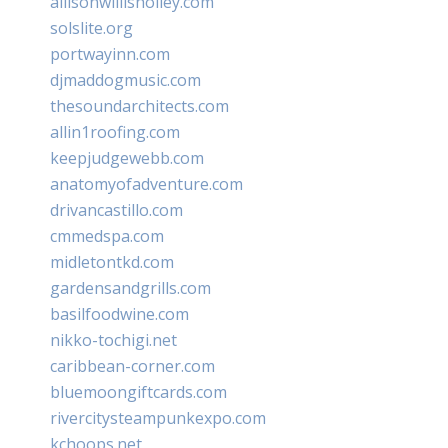
allisonwillisholley.com
solslite.org
portwayinn.com
djmaddogmusic.com
thesoundarchitects.com
allin1roofing.com
keepjudgewebb.com
anatomyofadventure.com
drivancastillo.com
cmmedspa.com
midletontkd.com
gardensandgrills.com
basilfoodwine.com
nikko-tochigi.net
caribbean-corner.com
bluemoongiftcards.com
rivercitysteampunkexpo.com
kchoops.net