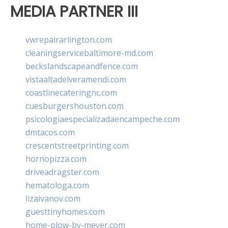
MEDIA PARTNER III
vwrepairarlington.com
cleaningservicebaltimore-md.com
beckslandscapeandfence.com
vistaaltadelveramendi.com
coastlinecateringnc.com
cuesburgershouston.com
psicologiaespecializadaencampeche.com
dmtacos.com
crescentstreetprinting.com
hornopizza.com
driveadragster.com
hematologa.com
lizaivanov.com
guesttinyhomes.com
home-plow-by-meyer.com