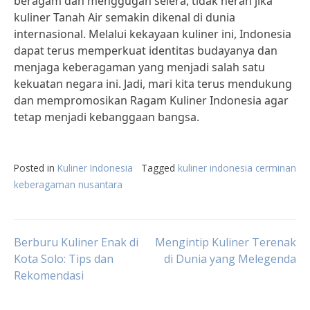
beragam dan menggugah selera, tidak heran jika
kuliner Tanah Air semakin dikenal di dunia
internasional. Melalui kekayaan kuliner ini, Indonesia
dapat terus memperkuat identitas budayanya dan
menjaga keberagaman yang menjadi salah satu
kekuatan negara ini. Jadi, mari kita terus mendukung
dan mempromosikan Ragam Kuliner Indonesia agar
tetap menjadi kebanggaan bangsa.
Posted in
Kuliner Indonesia
Tagged
kuliner indonesia cerminan
keberagaman nusantara
Post
Berburu Kuliner Enak di
Mengintip Kuliner Terenak
Kota Solo: Tips dan
di Dunia yang Melegenda
Rekomendasi
navigation