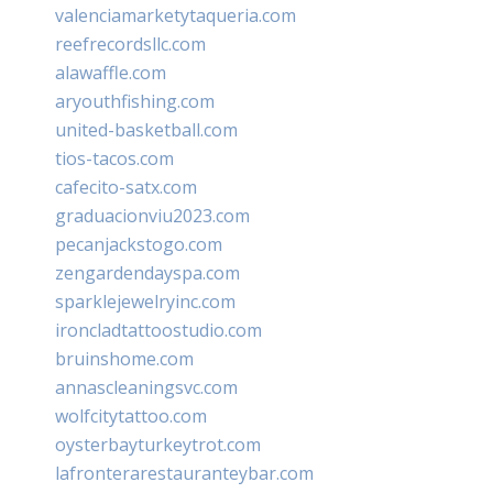
valenciamarketytaqueria.com
reefrecordsllc.com
alawaffle.com
aryouthfishing.com
united-basketball.com
tios-tacos.com
cafecito-satx.com
graduacionviu2023.com
pecanjackstogo.com
zengardendayspa.com
sparklejewelryinc.com
ironcladtattoostudio.com
bruinshome.com
annascleaningsvc.com
wolfcitytattoo.com
oysterbayturkeytrot.com
lafronterarestauranteybar.com