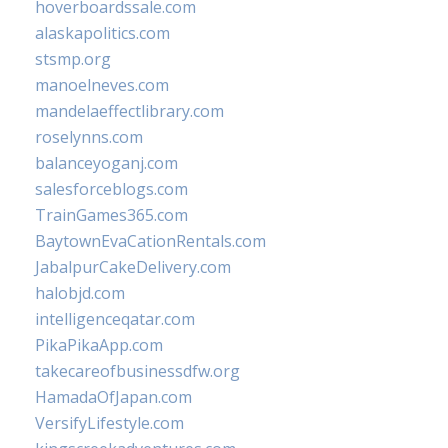
hoverboardssale.com
alaskapolitics.com
stsmp.org
manoelneves.com
mandelaeffectlibrary.com
roselynns.com
balanceyoganj.com
salesforceblogs.com
TrainGames365.com
BaytownEvaCationRentals.com
JabalpurCakeDelivery.com
halobjd.com
intelligenceqatar.com
PikaPikaApp.com
takecareofbusinessdfw.org
HamadaOfJapan.com
VersifyLifestyle.com