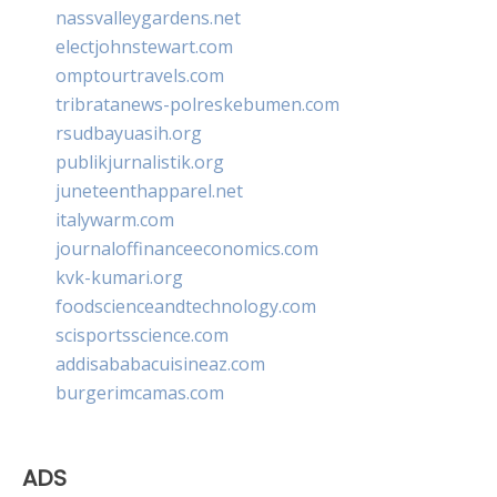
nassvalleygardens.net
electjohnstewart.com
omptourtravels.com
tribratanews-polreskebumen.com
rsudbayuasih.org
publikjurnalistik.org
juneteenthapparel.net
italywarm.com
journaloffinanceeconomics.com
kvk-kumari.org
foodscienceandtechnology.com
scisportsscience.com
addisababacuisineaz.com
burgerimcamas.com
ADS