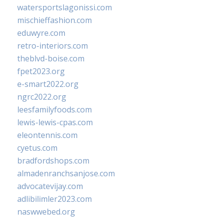
watersportslagonissi.com
mischieffashion.com
eduwyre.com
retro-interiors.com
theblvd-boise.com
fpet2023.org
e-smart2022.org
ngrc2022.org
leesfamilyfoods.com
lewis-lewis-cpas.com
eleontennis.com
cyetus.com
bradfordshops.com
almadenranchsanjose.com
advocatevijay.com
adlibilimler2023.com
naswwebed.org