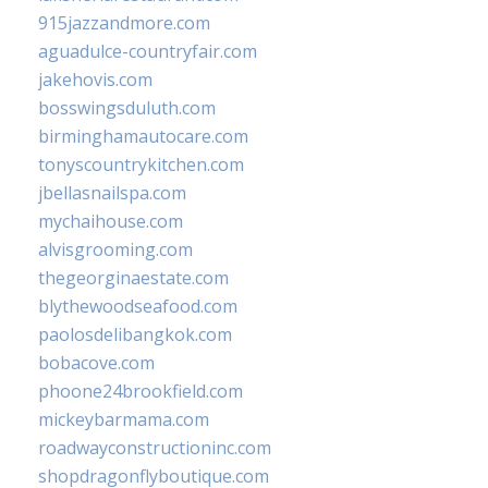
915jazzandmore.com
aguadulce-countryfair.com
jakehovis.com
bosswingsduluth.com
birminghamautocare.com
tonyscountrykitchen.com
jbellasnailspa.com
mychaihouse.com
alvisgrooming.com
thegeorginaestate.com
blythewoodseafood.com
paolosdelibangkok.com
bobacove.com
phoone24brookfield.com
mickeybarmama.com
roadwayconstructioninc.com
shopdragonflyboutique.com