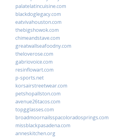
palatelatincuisine.com
blackdoglegacy.com
eatvivahouston.com
thebigshowok.com
chimeandstave.com
greatwallseafoodny.com
theloverose.com
gabriovoice.com
resinflowart.com
p-sports.net
korsairstreetwear.com
petshopallston.com
avenue26tacos.com
topgglasses.com
broadmoornailsspacoloradosprings.com
missblackpasadena.com
anneskitchen.org