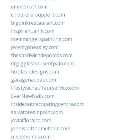
empconst1.com
cinderella-support.com
bigpinkrestaurant.com
inspirehuahin.com
memmingerspainting.com
jeremypbeasley.com
thesandwichdepotcos.com
drgiggleshouseofpain.com
hotflashdesigns.com
garagenadeau.com
lifestylechauffeurservice.com
EverNewNails.com
insideoutdecoratingcentre.com
salvatoresinpoint.com
jovialfloralco.com
johnlscotthometeam.com
u-seehomes.com