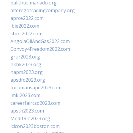
balithut-manado.org
alteregotradingcompany.org
aprce2022.com
ibie2022.com
sbcc-2022.com
AngolaOilAndGas2022.com
Convoy4Freedom2022.com
grur2023.org
hkhk2023.org
napm2023.org
apsdfd2023.org
forumausape2023.com
imkl2023.com
careerfaircsd2023.com
apsth2023.com
MedItRio2023.org
lcicon2023boston.com