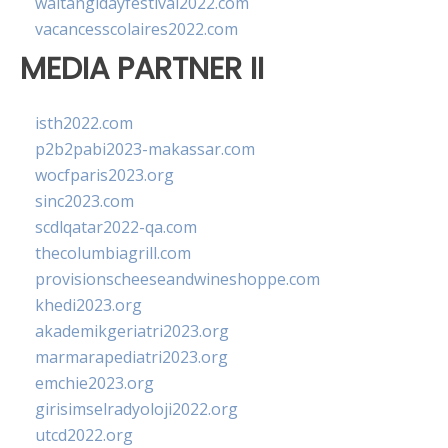
waitangidayfestival2022.com
vacancesscolaires2022.com
MEDIA PARTNER II
isth2022.com
p2b2pabi2023-makassar.com
wocfparis2023.org
sinc2023.com
scdlqatar2022-qa.com
thecolumbiagrill.com
provisionscheeseandwineshoppe.com
khedi2023.org
akademikgeriatri2023.org
marmarapediatri2023.org
emchie2023.org
girisimselradyoloji2022.org
utcd2022.org