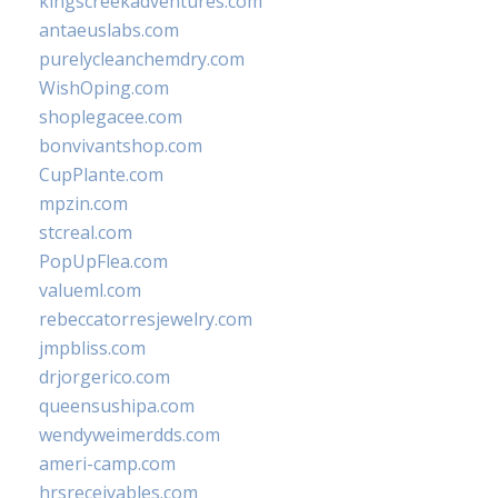
kingscreekadventures.com
antaeuslabs.com
purelycleanchemdry.com
WishOping.com
shoplegacee.com
bonvivantshop.com
CupPlante.com
mpzin.com
stcreal.com
PopUpFlea.com
valueml.com
rebeccatorresjewelry.com
jmpbliss.com
drjorgerico.com
queensushipa.com
wendyweimerdds.com
ameri-camp.com
hrsreceivables.com