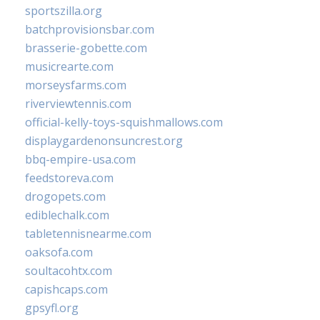
sportszilla.org
batchprovisionsbar.com
brasserie-gobette.com
musicrearte.com
morseysfarms.com
riverviewtennis.com
official-kelly-toys-squishmallows.com
displaygardenonsuncrest.org
bbq-empire-usa.com
feedstoreva.com
drogopets.com
ediblechalk.com
tabletennisnearme.com
oaksofa.com
soultacohtx.com
capishcaps.com
gpsyfl.org