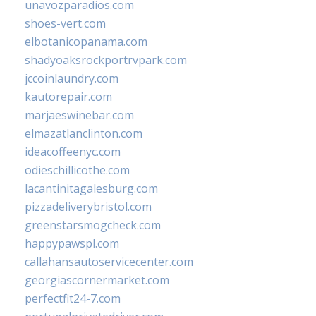
unavozparadios.com
shoes-vert.com
elbotanicopanama.com
shadyoaksrockportrvpark.com
jccoinlaundry.com
kautorepair.com
marjaeswinebar.com
elmazatlanclinton.com
ideacoffeenyc.com
odieschillicothe.com
lacantinitagalesburg.com
pizzadeliverybristol.com
greenstarsmogcheck.com
happypawspl.com
callahansautoservicecenter.com
georgiascornermarket.com
perfectfit24-7.com