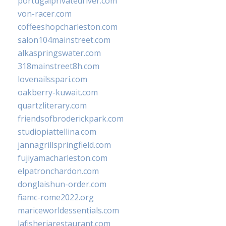
portugalprivatedriver.com
von-racer.com
coffeeshopcharleston.com
salon104mainstreet.com
alkaspringswater.com
318mainstreet8h.com
lovenailsspari.com
oakberry-kuwait.com
quartzliterary.com
friendsofbroderickpark.com
studiopiattellina.com
jannagrillspringfield.com
fujiyamacharleston.com
elpatronchardon.com
donglaishun-order.com
fiamc-rome2022.org
mariceworldessentials.com
lafisheriarestaurant.com