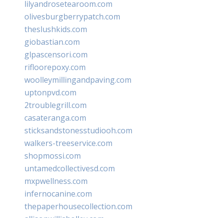
lilyandrosetearoom.com
olivesburgberrypatch.com
theslushkids.com
giobastian.com
glpascensori.com
rifloorepoxy.com
woolleymillingandpaving.com
uptonpvd.com
2troublegrill.com
casateranga.com
sticksandstonesstudiooh.com
walkers-treeservice.com
shopmossi.com
untamedcollectivesd.com
mxpwellness.com
infernocanine.com
thepaperhousecollection.com