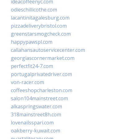
ideacoffeenyc.com
odieschillicothe.com
lacantinitagalesburg.com
pizzadeliverybristol.com
greenstarsmogcheck.com
happypawspl.com
callahansautoservicecenter.com
georgiascornermarket.com
perfectfit24-7.com
portugalprivatedriver.com
von-racer.com
coffeeshopcharleston.com
salon104mainstreet.com
alkaspringswater.com
318mainstreet8h.com
lovenailsspari.com
oakberry-kuwait.com
quartzliterary.com