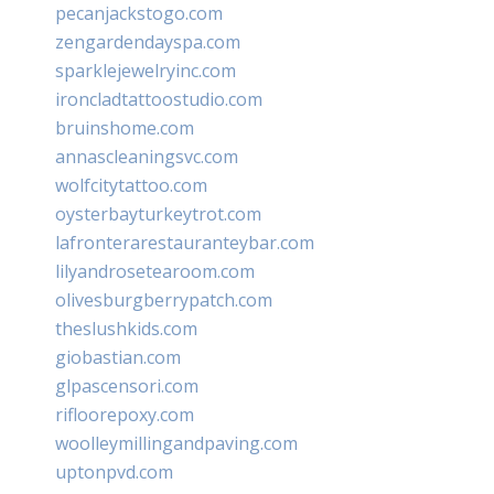
pecanjackstogo.com
zengardendayspa.com
sparklejewelryinc.com
ironcladtattoostudio.com
bruinshome.com
annascleaningsvc.com
wolfcitytattoo.com
oysterbayturkeytrot.com
lafronterarestauranteybar.com
lilyandrosetearoom.com
olivesburgberrypatch.com
theslushkids.com
giobastian.com
glpascensori.com
rifloorepoxy.com
woolleymillingandpaving.com
uptonpvd.com