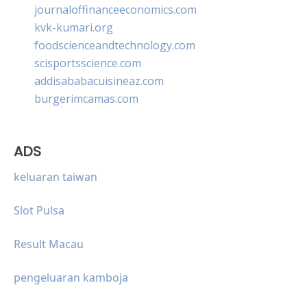
journaloffinanceeconomics.com
kvk-kumari.org
foodscienceandtechnology.com
scisportsscience.com
addisababacuisineaz.com
burgerimcamas.com
ADS
keluaran taiwan
Slot Pulsa
Result Macau
pengeluaran kamboja