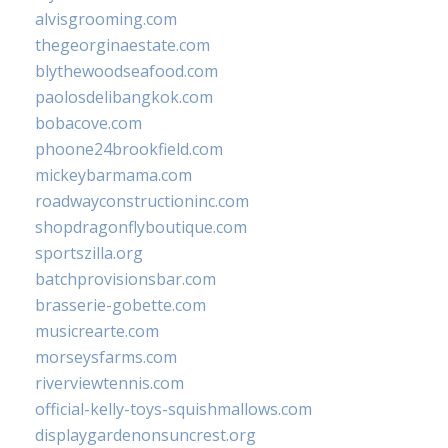
alvisgrooming.com
thegeorginaestate.com
blythewoodseafood.com
paolosdelibangkok.com
bobacove.com
phoone24brookfield.com
mickeybarmama.com
roadwayconstructioninc.com
shopdragonflyboutique.com
sportszilla.org
batchprovisionsbar.com
brasserie-gobette.com
musicrearte.com
morseysfarms.com
riverviewtennis.com
official-kelly-toys-squishmallows.com
displaygardenonsuncrest.org