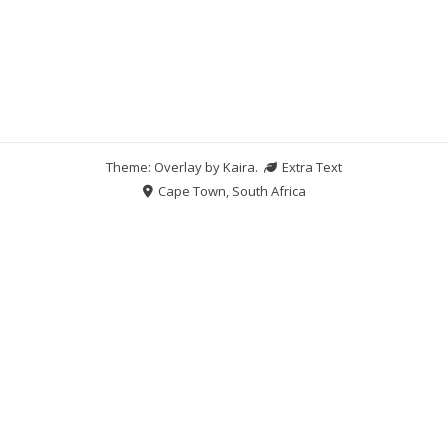
Theme: Overlay by
Kaira
.
Extra Text
Cape Town, South Africa