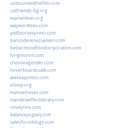
unboundedthefilm.com
catfriends-bg.org
marianlives.org
waywardtees.com
pidfloorsexpress.com
bancodevenezuelaen.com
bettermoodfoodcorporation.com
hingstonnt.com
chooseagender.com
hoverboardssale.com
alaskapolitics.com
stsmp.org
manoelneves.com
mandelaeffectlibrary.com
roselynns.com
balanceyoganj.com
salesforceblogs.com