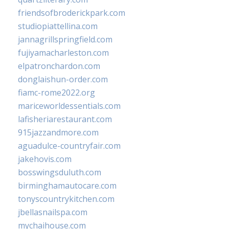
friendsofbroderickpark.com
studiopiattellina.com
jannagrillspringfield.com
fujiyamacharleston.com
elpatronchardon.com
donglaishun-order.com
fiamc-rome2022.org
mariceworldessentials.com
lafisheriarestaurant.com
915jazzandmore.com
aguadulce-countryfair.com
jakehovis.com
bosswingsduluth.com
birminghamautocare.com
tonyscountrykitchen.com
jbellasnailspa.com
mychaihouse.com