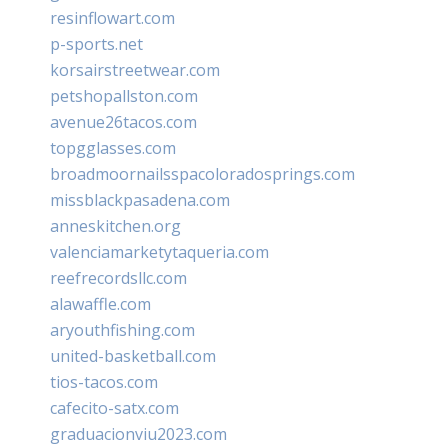
resinflowart.com
p-sports.net
korsairstreetwear.com
petshopallston.com
avenue26tacos.com
topgglasses.com
broadmoornailsspacoloradosprings.com
missblackpasadena.com
anneskitchen.org
valenciamarketytaqueria.com
reefrecordsllc.com
alawaffle.com
aryouthfishing.com
united-basketball.com
tios-tacos.com
cafecito-satx.com
graduacionviu2023.com