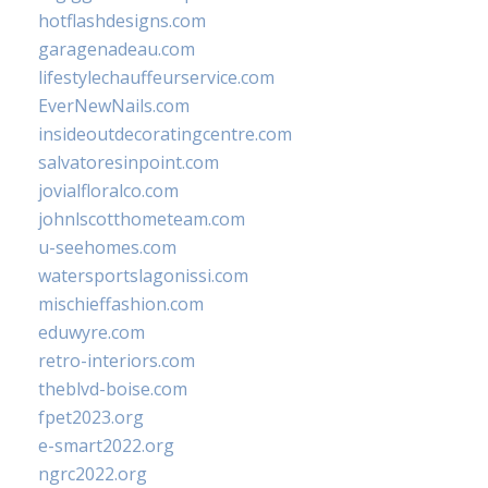
hotflashdesigns.com
garagenadeau.com
lifestylechauffeurservice.com
EverNewNails.com
insideoutdecoratingcentre.com
salvatoresinpoint.com
jovialfloralco.com
johnlscotthometeam.com
u-seehomes.com
watersportslagonissi.com
mischieffashion.com
eduwyre.com
retro-interiors.com
theblvd-boise.com
fpet2023.org
e-smart2022.org
ngrc2022.org