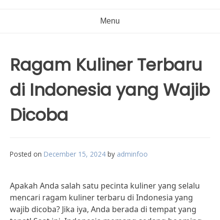
Menu
Ragam Kuliner Terbaru
di Indonesia yang Wajib
Dicoba
Posted on
December 15, 2024
by
adminfoo
Apakah Anda salah satu pecinta kuliner yang selalu
mencari ragam kuliner terbaru di Indonesia yang
wajib dicoba? Jika iya, Anda berada di tempat yang