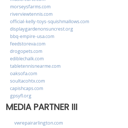
morseysfarms.com
riverviewtennis.com
official-kelly-toys-squishmallows.com
displaygardenonsuncrest.org
bbq-empire-usa.com
feedstoreva.com
drogopets.com
ediblechalk.com
tabletennisnearme.com
oaksofa.com
soultacohtx.com
capishcaps.com
gpsyfl.org
MEDIA PARTNER III
vwrepairarlington.com