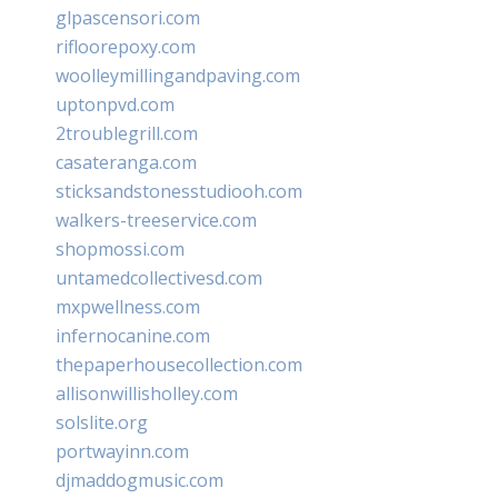
glpascensori.com
rifloorepoxy.com
woolleymillingandpaving.com
uptonpvd.com
2troublegrill.com
casateranga.com
sticksandstonesstudiooh.com
walkers-treeservice.com
shopmossi.com
untamedcollectivesd.com
mxpwellness.com
infernocanine.com
thepaperhousecollection.com
allisonwillisholley.com
solslite.org
portwayinn.com
djmaddogmusic.com