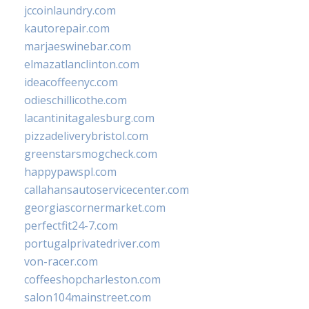
jccoinlaundry.com
kautorepair.com
marjaeswinebar.com
elmazatlanclinton.com
ideacoffeenyc.com
odieschillicothe.com
lacantinitagalesburg.com
pizzadeliverybristol.com
greenstarsmogcheck.com
happypawspl.com
callahansautoservicecenter.com
georgiascornermarket.com
perfectfit24-7.com
portugalprivatedriver.com
von-racer.com
coffeeshopcharleston.com
salon104mainstreet.com