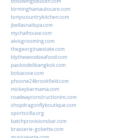
bosswingsduluth.com
birminghamautocare.com
tonyscountrykitchen.com
jbellasnailspa.com
mychaihouse.com
alvisgrooming.com
thegeorginaestate.com
blythewoodseafood.com
paolosdelibangkok.com
bobacove.com
phoone24brookfield.com
mickeybarmama.com
roadwayconstructioninc.com
shopdragonflyboutique.com
sportszilla.org
batchprovisionsbar.com
brasserie-gobette.com
musicrearte.com