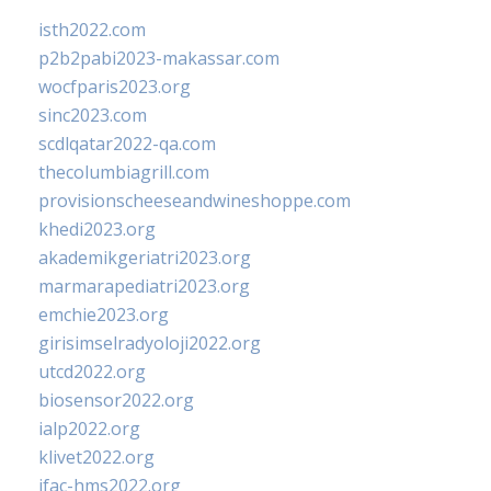
isth2022.com
p2b2pabi2023-makassar.com
wocfparis2023.org
sinc2023.com
scdlqatar2022-qa.com
thecolumbiagrill.com
provisionscheeseandwineshoppe.com
khedi2023.org
akademikgeriatri2023.org
marmarapediatri2023.org
emchie2023.org
girisimselradyoloji2022.org
utcd2022.org
biosensor2022.org
ialp2022.org
klivet2022.org
ifac-hms2022.org