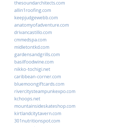
thesoundarchitects.com
allin1roofing.com
keepjudgewebb.com
anatomyofadventure.com
drivancastillo.com
cmmedspa.com
midletontkd.com
gardensandgrills.com
basilfoodwine.com
nikko-tochigi.net
caribbean-corner.com
bluemoongiftcards.com
rivercitysteampunkexpo.com
kchoops.net
mountainsideskateshop.com
kirtlandcitytavern.com
301nutritionspot.com