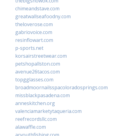
thebigshowok.com
chimeandstave.com
greatwallseafoodny.com
theloverose.com
gabriovoice.com
resinflowart.com
p-sports.net
korsairstreetwear.com
petshopallston.com
avenue26tacos.com
topgglasses.com
broadmoornailsspacoloradosprings.com
missblackpasadena.com
anneskitchen.org
valenciamarketytaqueria.com
reefrecordsllc.com
alawaffle.com
aryouthfishing.com