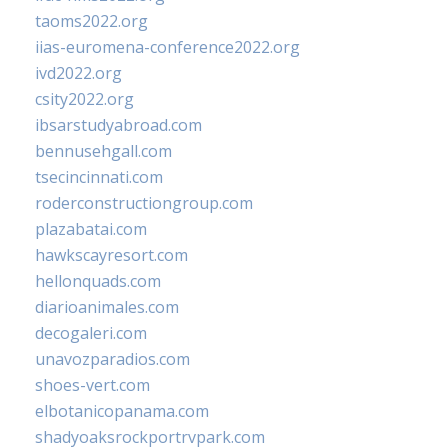
taoms2022.org
iias-euromena-conference2022.org
ivd2022.org
csity2022.org
ibsarstudyabroad.com
bennusehgall.com
tsecincinnati.com
roderconstructiongroup.com
plazabatai.com
hawkscayresort.com
hellonquads.com
diarioanimales.com
decogaleri.com
unavozparadios.com
shoes-vert.com
elbotanicopanama.com
shadyoaksrockportrvpark.com