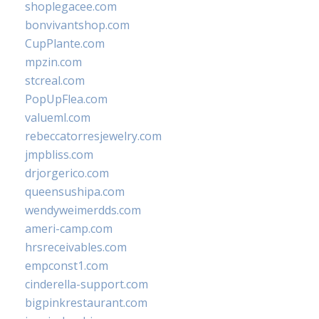
shoplegacee.com
bonvivantshop.com
CupPlante.com
mpzin.com
stcreal.com
PopUpFlea.com
valueml.com
rebeccatorresjewelry.com
jmpbliss.com
drjorgerico.com
queensushipa.com
wendyweimerdds.com
ameri-camp.com
hrsreceivables.com
empconst1.com
cinderella-support.com
bigpinkrestaurant.com