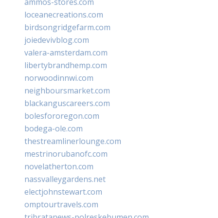
ammos-stores.com
loceanecreations.com
birdsongridgefarm.com
joiedevivblog.com
valera-amsterdam.com
libertybrandhemp.com
norwoodinnwi.com
neighboursmarket.com
blackanguscareers.com
bolesfororegon.com
bodega-ole.com
thestreamlinerlounge.com
mestrinorubanofc.com
novelatherton.com
nassvalleygardens.net
electjohnstewart.com
omptourtravels.com
tribratanews-polreskebumen.com