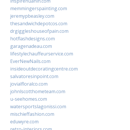
inspirehuahin.com
memmingerspainting.com
jeremypbeasley.com
thesandwichdepotcos.com
drgiggleshouseofpain.com
hotflashdesigns.com
garagenadeau.com
lifestylechauffeurservice.com
EverNewNails.com
insideoutdecoratingcentre.com
salvatoresinpoint.com
jovialfloralco.com
johnlscotthometeam.com
u-seehomes.com
watersportslagonissi.com
mischieffashion.com
eduwyre.com
retro-interiors.com