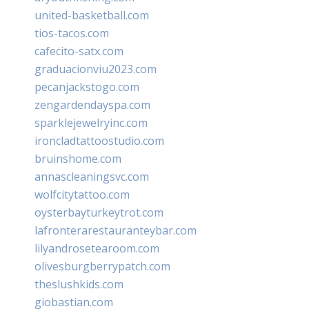
united-basketball.com
tios-tacos.com
cafecito-satx.com
graduacionviu2023.com
pecanjackstogo.com
zengardendayspa.com
sparklejewelryinc.com
ironcladtattoostudio.com
bruinshome.com
annascleaningsvc.com
wolfcitytattoo.com
oysterbayturkeytrot.com
lafronterarestauranteybar.com
lilyandrosetearoom.com
olivesburgberrypatch.com
theslushkids.com
giobastian.com