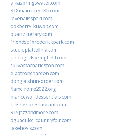
alkaspringswater.com
318mainstreet8h.com
lovenailsspari.com
oakberry-kuwait.com
quartzliterary.com
friendsofbroderickpark.com
studiopiattellina.com
jannagrillspringfield.com
fujiyamacharleston.com
elpatronchardon.com
donglaishun-order.com
fiamc-rome2022.org
mariceworldessentials.com
lafisheriarestaurant.com
915jazzandmore.com
aguadulce-countryfair.com
jakehovis.com