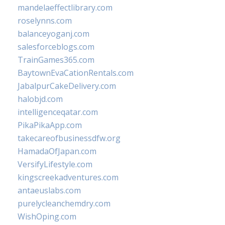
mandelaeffectlibrary.com
roselynns.com
balanceyoganj.com
salesforceblogs.com
TrainGames365.com
BaytownEvaCationRentals.com
JabalpurCakeDelivery.com
halobjd.com
intelligenceqatar.com
PikaPikaApp.com
takecareofbusinessdfw.org
HamadaOfJapan.com
VersifyLifestyle.com
kingscreekadventures.com
antaeuslabs.com
purelycleanchemdry.com
WishOping.com