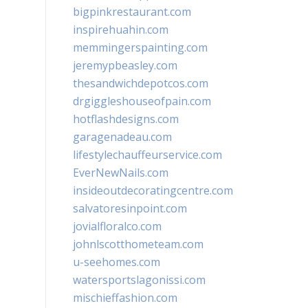
bigpinkrestaurant.com
inspirehuahin.com
memmingerspainting.com
jeremypbeasley.com
thesandwichdepotcos.com
drgiggleshouseofpain.com
hotflashdesigns.com
garagenadeau.com
lifestylechauffeurservice.com
EverNewNails.com
insideoutdecoratingcentre.com
salvatoresinpoint.com
jovialfloralco.com
johnlscotthometeam.com
u-seehomes.com
watersportslagonissi.com
mischieffashion.com