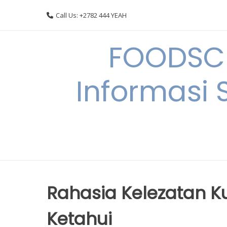
Skip
Call Us: +2782 444 YEAH
to
content
FOODSC
Informasi 
Rahasia Kelezatan K
Ketahui