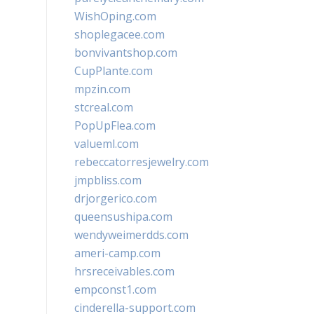
WishOping.com
shoplegacee.com
bonvivantshop.com
CupPlante.com
mpzin.com
stcreal.com
PopUpFlea.com
valueml.com
rebeccatorresjewelry.com
jmpbliss.com
drjorgerico.com
queensushipa.com
wendyweimerdds.com
ameri-camp.com
hrsreceivables.com
empconst1.com
cinderella-support.com