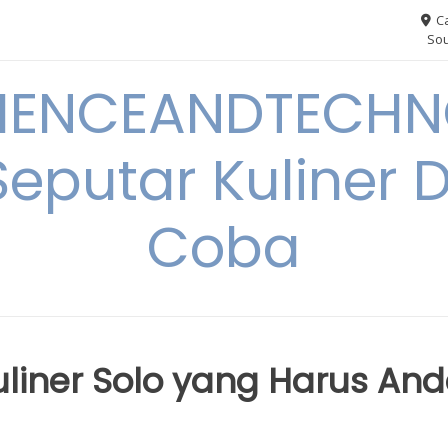
Ca
Sou
IENCEANDTECHN
Seputar Kuliner 
Coba
uliner Solo yang Harus An