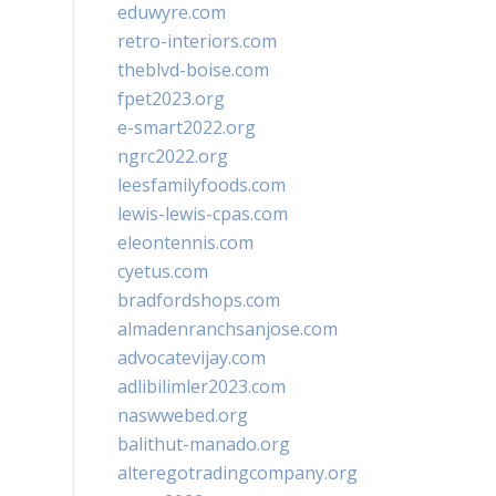
eduwyre.com
retro-interiors.com
theblvd-boise.com
fpet2023.org
e-smart2022.org
ngrc2022.org
leesfamilyfoods.com
lewis-lewis-cpas.com
eleontennis.com
cyetus.com
bradfordshops.com
almadenranchsanjose.com
advocatevijay.com
adlibilimler2023.com
naswwebed.org
balithut-manado.org
alteregotradingcompany.org