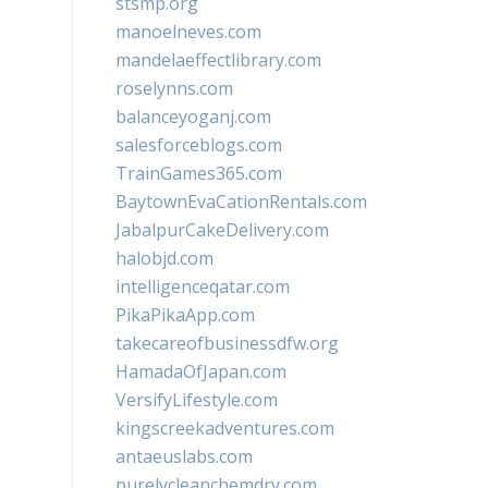
stsmp.org
manoelneves.com
mandelaeffectlibrary.com
roselynns.com
balanceyoganj.com
salesforceblogs.com
TrainGames365.com
BaytownEvaCationRentals.com
JabalpurCakeDelivery.com
halobjd.com
intelligenceqatar.com
PikaPikaApp.com
takecareofbusinessdfw.org
HamadaOfJapan.com
VersifyLifestyle.com
kingscreekadventures.com
antaeuslabs.com
purelycleanchemdry.com