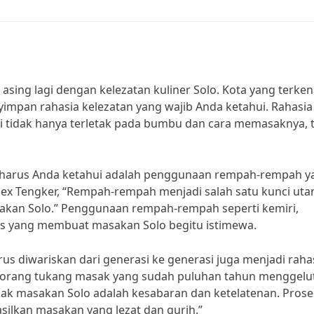
ak asing lagi dengan kelezatan kuliner Solo. Kota yang terken
impan rahasia kelezatan yang wajib Anda ketahui. Rahasia
ui tidak hanya terletak pada bumbu dan cara memasaknya, t
ang harus Anda ketahui adalah penggunaan rempah-rempah y
dex Tengker, “Rempah-rempah menjadi salah satu kunci ut
sakan Solo.” Penggunaan rempah-rempah seperti kemiri,
as yang membuat masakan Solo begitu istimewa.
s diwariskan dari generasi ke generasi juga menjadi raha
 seorang tukang masak yang sudah puluhan tahun menggelut
sak masakan Solo adalah kesabaran dan ketelatenan. Prose
ilkan masakan yang lezat dan gurih.”