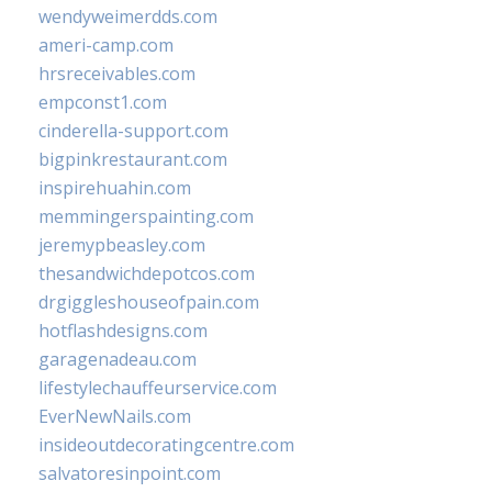
wendyweimerdds.com
ameri-camp.com
hrsreceivables.com
empconst1.com
cinderella-support.com
bigpinkrestaurant.com
inspirehuahin.com
memmingerspainting.com
jeremypbeasley.com
thesandwichdepotcos.com
drgiggleshouseofpain.com
hotflashdesigns.com
garagenadeau.com
lifestylechauffeurservice.com
EverNewNails.com
insideoutdecoratingcentre.com
salvatoresinpoint.com