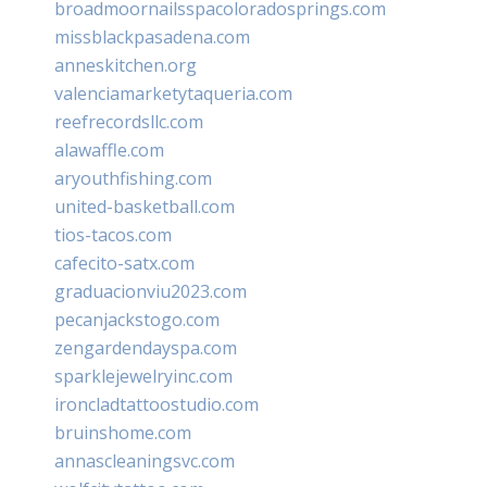
broadmoornailsspacoloradosprings.com
missblackpasadena.com
anneskitchen.org
valenciamarketytaqueria.com
reefrecordsllc.com
alawaffle.com
aryouthfishing.com
united-basketball.com
tios-tacos.com
cafecito-satx.com
graduacionviu2023.com
pecanjackstogo.com
zengardendayspa.com
sparklejewelryinc.com
ironcladtattoostudio.com
bruinshome.com
annascleaningsvc.com