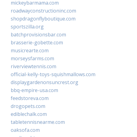
mickeybarmama.com
roadwayconstructioninc.com
shopdragonflyboutique.com
sportszilla.org
batchprovisionsbar.com
brasserie-gobette.com
musicrearte.com
morseysfarms.com
riverviewtennis.com
official-kelly-toys-squishmallows.com
displaygardenonsuncrest.org
bbq-empire-usa.com
feedstoreva.com
drogopets.com
ediblechalk.com
tabletennisnearme.com
oaksofa.com