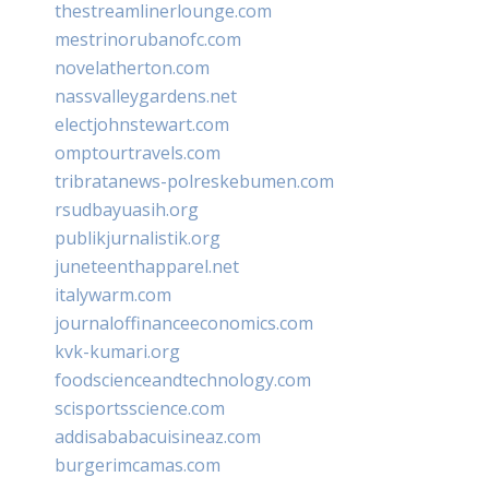
thestreamlinerlounge.com
mestrinorubanofc.com
novelatherton.com
nassvalleygardens.net
electjohnstewart.com
omptourtravels.com
tribratanews-polreskebumen.com
rsudbayuasih.org
publikjurnalistik.org
juneteenthapparel.net
italywarm.com
journaloffinanceeconomics.com
kvk-kumari.org
foodscienceandtechnology.com
scisportsscience.com
addisababacuisineaz.com
burgerimcamas.com