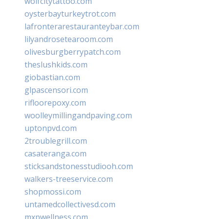
wolfcitytattoo.com
oysterbayturkeytrot.com
lafronterarestauranteybar.com
lilyandrosetearoom.com
olivesburgberrypatch.com
theslushkids.com
giobastian.com
glpascensori.com
rifloorepoxy.com
woolleymillingandpaving.com
uptonpvd.com
2troublegrill.com
casateranga.com
sticksandstonesstudiooh.com
walkers-treeservice.com
shopmossi.com
untamedcollectivesd.com
mxpwellness.com