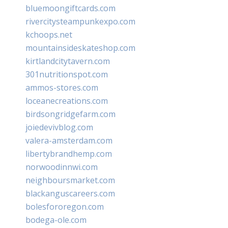
bluemoongiftcards.com
rivercitysteampunkexpo.com
kchoops.net
mountainsideskateshop.com
kirtlandcitytavern.com
301nutritionspot.com
ammos-stores.com
loceanecreations.com
birdsongridgefarm.com
joiedevivblog.com
valera-amsterdam.com
libertybrandhemp.com
norwoodinnwi.com
neighboursmarket.com
blackanguscareers.com
bolesfororegon.com
bodega-ole.com