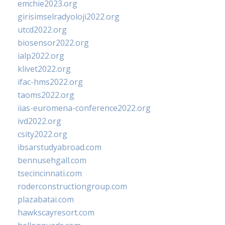
emchie2023.org
girisimselradyoloji2022.org
utcd2022.org
biosensor2022.org
ialp2022.org
klivet2022.org
ifac-hms2022.org
taoms2022.org
iias-euromena-conference2022.org
ivd2022.org
csity2022.org
ibsarstudyabroad.com
bennusehgall.com
tsecincinnati.com
roderconstructiongroup.com
plazabatai.com
hawkscayresort.com