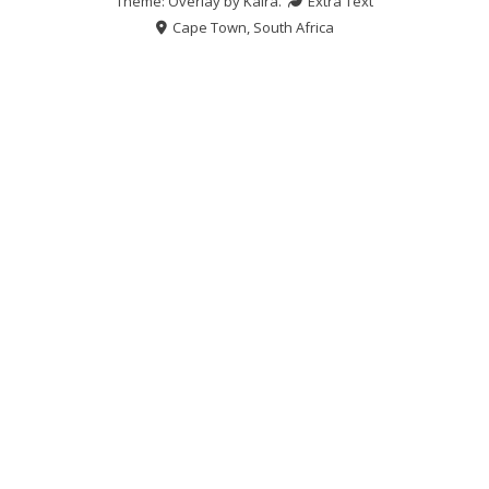
Theme: Overlay by
Kaira
.
Extra Text
Cape Town, South Africa