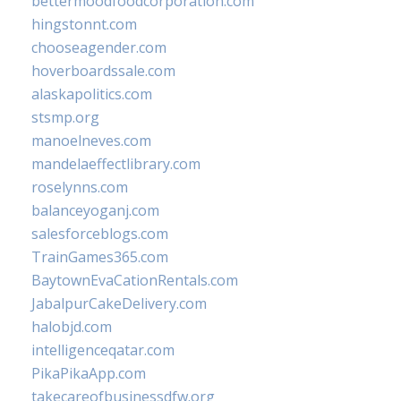
bettermoodfoodcorporation.com
hingstonnt.com
chooseagender.com
hoverboardssale.com
alaskapolitics.com
stsmp.org
manoelneves.com
mandelaeffectlibrary.com
roselynns.com
balanceyoganj.com
salesforceblogs.com
TrainGames365.com
BaytownEvaCationRentals.com
JabalpurCakeDelivery.com
halobjd.com
intelligenceqatar.com
PikaPikaApp.com
takecareofbusinessdfw.org