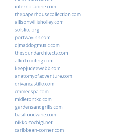
infernocanine.com
thepaperhousecollection.com
allisonwillisholley.com
solslite.org
portwayinn.com
djmaddogmusic.com
thesoundarchitects.com
allin1roofing.com
keepjudgewebb.com
anatomyofadventure.com
drivancastillo.com
cmmedspa.com
midletontkd.com
gardensandgrills.com
basilfoodwine.com
nikko-tochigi.net
caribbean-corner.com