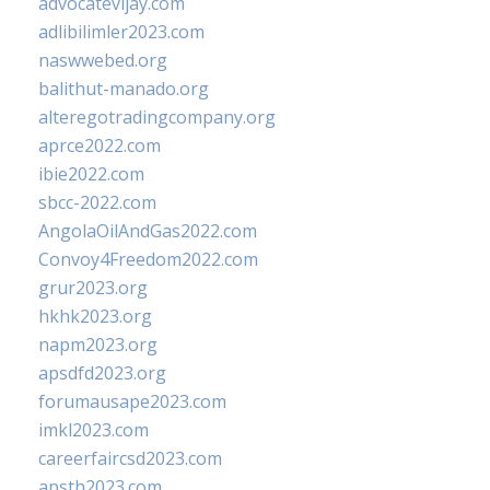
advocatevijay.com
adlibilimler2023.com
naswwebed.org
balithut-manado.org
alteregotradingcompany.org
aprce2022.com
ibie2022.com
sbcc-2022.com
AngolaOilAndGas2022.com
Convoy4Freedom2022.com
grur2023.org
hkhk2023.org
napm2023.org
apsdfd2023.org
forumausape2023.com
imkl2023.com
careerfaircsd2023.com
apsth2023.com