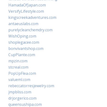
HamadaOfJapan.com
VersifyLifestyle.com
kingscreekadventures.com
antaeuslabs.com
purelycleanchemdry.com
WishOping.com
shoplegacee.com
bonvivantshop.com
CupPlante.com
mpzin.com
stcreal.com
PopUpFlea.com
valueml.com
rebeccatorresjewelry.com
jmpbliss.com
drjorgerico.com
queensushipa.com