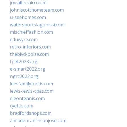
jovialfloralco.com
johnlscotthometeam.com
u-seehomes.com
watersportslagonissi.com
mischieffashion.com
eduwyre.com
retro-interiors.com
theblvd-boise.com
fpet2023.org
e-smart2022.org
ngrc2022.org
leesfamilyfoods.com
lewis-lewis-cpas.com
eleontennis.com
cyetus.com
bradfordshops.com
almadenranchsanjose.com