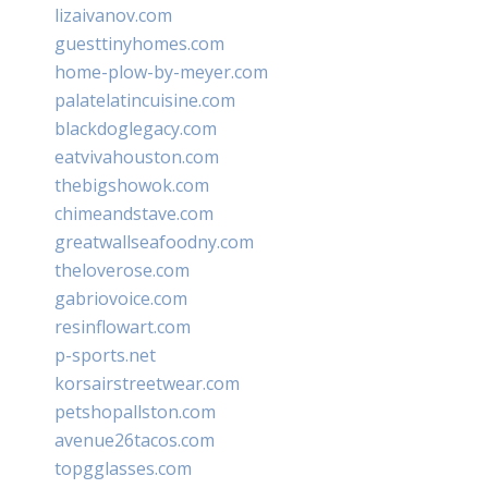
lizaivanov.com
guesttinyhomes.com
home-plow-by-meyer.com
palatelatincuisine.com
blackdoglegacy.com
eatvivahouston.com
thebigshowok.com
chimeandstave.com
greatwallseafoodny.com
theloverose.com
gabriovoice.com
resinflowart.com
p-sports.net
korsairstreetwear.com
petshopallston.com
avenue26tacos.com
topgglasses.com