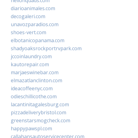
hellonquads.com
diarioanimales.com
decogaleri.com
unavozparadios.com
shoes-vert.com
elbotanicopanama.com
shadyoaksrockportrvpark.com
jccoinlaundry.com
kautorepair.com
marjaeswinebar.com
elmazatlanclinton.com
ideacoffeenyc.com
odieschillicothe.com
lacantinitagalesburg.com
pizzadeliverybristol.com
greenstarsmogcheck.com
happypawspl.com
callahansautoservicecenter.com