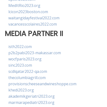
MedItRio2023.org
lcicon2023boston.com
waitangidayfestival2022.com
vacancesscolaires2022.com
MEDIA PARTNER II
isth2022.com
p2b2pabi2023-makassar.com
wocfparis2023.org
sinc2023.com
scdlqatar2022-qa.com
thecolumbiagrill.com
provisionscheeseandwineshoppe.com
khedi2023.org
akademikgeriatri2023.org
marmarapediatri2023.org