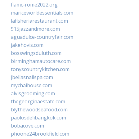
fiamc-rome2022.org
mariceworldessentials.com
lafisheriarestaurant.com
915jazzandmore.com
aguadulce-countryfair.com
jakehovis.com
bosswingsduluth.com
birminghamautocare.com
tonyscountrykitchen.com
jbellasnailspa.com
mychaihouse.com
alvisgrooming.com
thegeorginaestate.com
blythewoodseafood.com
paolosdelibangkok.com
bobacove.com
phoone24brookfield.com