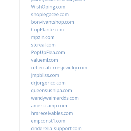
WishOping.com
shoplegacee.com
bonvivantshop.com
CupPlante.com
mpzin.com
stcreal.com
PopUpFlea.com
valueml.com
rebeccatorresjewelry.com
jmpbliss.com
drjorgerico.com
queensushipa.com
wendyweimerdds.com
ameri-camp.com
hrsreceivables.com
empconst1.com
cinderella-support.com