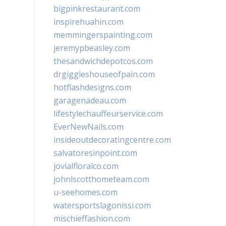
bigpinkrestaurant.com
inspirehuahin.com
memmingerspainting.com
jeremypbeasley.com
thesandwichdepotcos.com
drgiggleshouseofpain.com
hotflashdesigns.com
garagenadeau.com
lifestylechauffeurservice.com
EverNewNails.com
insideoutdecoratingcentre.com
salvatoresinpoint.com
jovialfloralco.com
johnlscotthometeam.com
u-seehomes.com
watersportslagonissi.com
mischieffashion.com