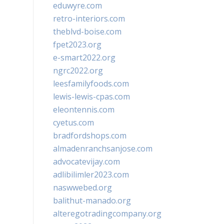
eduwyre.com
retro-interiors.com
theblvd-boise.com
fpet2023.org
e-smart2022.org
ngrc2022.org
leesfamilyfoods.com
lewis-lewis-cpas.com
eleontennis.com
cyetus.com
bradfordshops.com
almadenranchsanjose.com
advocatevijay.com
adlibilimler2023.com
naswwebed.org
balithut-manado.org
alteregotradingcompany.org