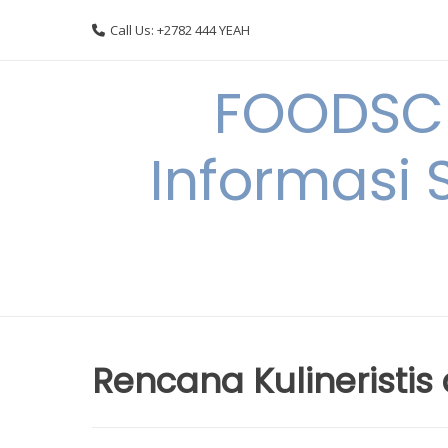
Skip
Call Us: +2782 444 YEAH
to
content
FOODSC
Informasi 
Rencana Kulineristis