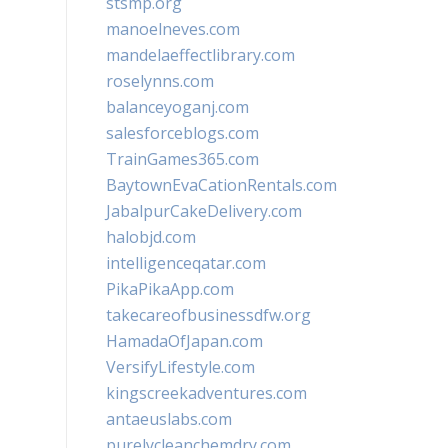
stsmp.org
manoelneves.com
mandelaeffectlibrary.com
roselynns.com
balanceyoganj.com
salesforceblogs.com
TrainGames365.com
BaytownEvaCationRentals.com
JabalpurCakeDelivery.com
halobjd.com
intelligenceqatar.com
PikaPikaApp.com
takecareofbusinessdfw.org
HamadaOfJapan.com
VersifyLifestyle.com
kingscreekadventures.com
antaeuslabs.com
purelycleanchemdry.com