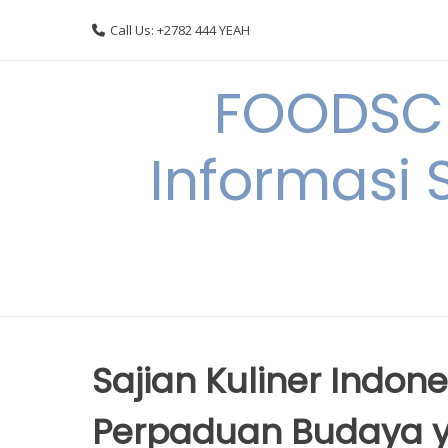
Skip
Call Us: +2782 444 YEAH
to
content
FOODSC
Informasi 
Sajian Kuliner Indon
Perpaduan Budaya y