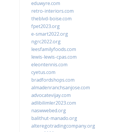
eduwyre.com
retro-interiors.com
theblvd-boise.com
fpet2023.org
e-smart2022.org
ngrc2022.org
leesfamilyfoods.com
lewis-lewis-cpas.com
eleontennis.com
cyetus.com
bradfordshops.com
almadenranchsanjose.com
advocatevijay.com
adlibilimler2023.com
naswwebed.org
balithut-manado.org
alteregotradingcompany.org