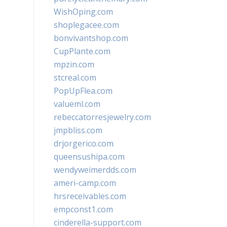
WishOping.com
shoplegacee.com
bonvivantshop.com
CupPlante.com
mpzin.com
stcreal.com
PopUpFlea.com
valueml.com
rebeccatorresjewelry.com
jmpbliss.com
drjorgerico.com
queensushipa.com
wendyweimerdds.com
ameri-camp.com
hrsreceivables.com
empconst1.com
cinderella-support.com