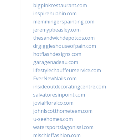
bigpinkrestaurant.com
inspirehuahin.com
memmingerspainting.com
jeremypbeasley.com
thesandwichdepotcos.com
drgiggleshouseofpain.com
hotflashdesigns.com
garagenadeau.com
lifestylechauffeurservice.com
EverNewNails.com
insideoutdecoratingcentre.com
salvatoresinpoint.com
jovialfloralco.com
johnlscotthometeam.com
u-seehomes.com
watersportslagonissi.com
mischieffashion.com