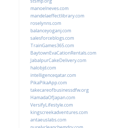
stsmp.org
manoelneves.com
mandelaeffectlibrary.com
roselynns.com
balanceyoganj.com
salesforceblogs.com
TrainGames365.com
BaytownEvaCationRentals.com
JabalpurCakeDelivery.com
halobjd.com
intelligenceqatar.com
PikaPikaApp.com
takecareofbusinessdfw.org
HamadaOfJapan.com
VersifyLifestyle.com
kingscreekadventures.com
antaeuslabs.com
purelycleanchemdry.com