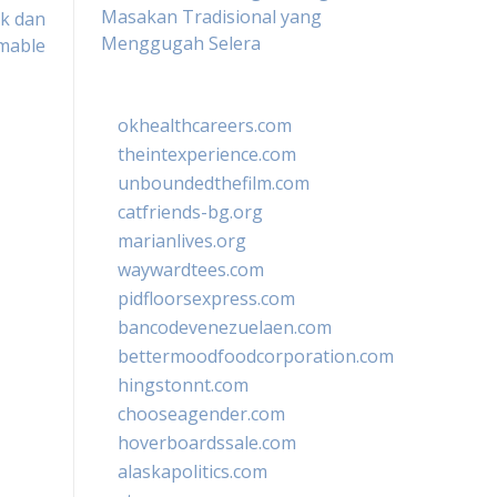
Masakan Tradisional yang
k dan
Menggugah Selera
mable
okhealthcareers.com
theintexperience.com
unboundedthefilm.com
catfriends-bg.org
marianlives.org
waywardtees.com
pidfloorsexpress.com
bancodevenezuelaen.com
bettermoodfoodcorporation.com
hingstonnt.com
chooseagender.com
hoverboardssale.com
alaskapolitics.com