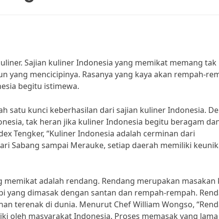
liner. Sajian kuliner Indonesia yang memikat memang tak
pun yang mencicipinya. Rasanya yang kaya akan rempah-re
esia begitu istimewa.
h satu kunci keberhasilan dari sajian kuliner Indonesia. D
esia, tak heran jika kuliner Indonesia begitu beragam da
dex Tengker, “Kuliner Indonesia adalah cerminan dari
ari Sabang sampai Merauke, setiap daerah memiliki keuni
yang memikat adalah rendang. Rendang merupakan masakan
sapi yang dimasak dengan santan dan rempah-rempah. Ren
anan terenak di dunia. Menurut Chef William Wongso, “Ren
liki oleh masyarakat Indonesia. Proses memasak yang lama