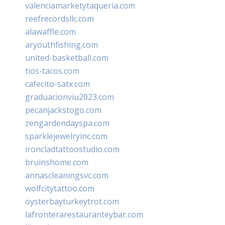
valenciamarketytaqueria.com
reefrecordsllc.com
alawaffle.com
aryouthfishing.com
united-basketball.com
tios-tacos.com
cafecito-satx.com
graduacionviu2023.com
pecanjackstogo.com
zengardendayspa.com
sparklejewelryinc.com
ironcladtattoostudio.com
bruinshome.com
annascleaningsvc.com
wolfcitytattoo.com
oysterbayturkeytrot.com
lafronterarestauranteybar.com