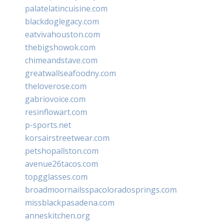
palatelatincuisine.com
blackdoglegacy.com
eatvivahouston.com
thebigshowok.com
chimeandstave.com
greatwallseafoodny.com
theloverose.com
gabriovoice.com
resinflowart.com
p-sports.net
korsairstreetwear.com
petshopallston.com
avenue26tacos.com
topgglasses.com
broadmoornailsspacoloradosprings.com
missblackpasadena.com
anneskitchen.org