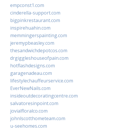
empconst1.com
cinderella-support.com
bigpinkrestaurant.com
inspirehuahin.com
memmingerspainting.com
jeremypbeasley.com
thesandwichdepotcos.com
drgiggleshouseofpain.com
hotflashdesigns.com
garagenadeau.com
lifestylechauffeurservice.com
EverNewNails.com
insideoutdecoratingcentre.com
salvatoresinpoint.com
jovialfloralco.com
johnlscotthometeam.com
u-seehomes.com