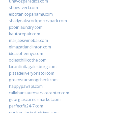
unavozparadios.com
shoes-vert.com
elbotanicopanama.com
shadyoaksrockportrvpark.com
jccoinlaundry.com
kautorepair.com
marjaeswinebar.com
elmazatlanclinton.com
ideacoffeenyc.com
odieschillicothe.com
lacantinitagalesburg.com
pizzadeliverybristol.com
greenstarsmogcheck.com
happypawspl.com
callahansautoservicecenter.com
georgiascornermarket.com
perfectfit24-7.com
portugalprivatedriver.com