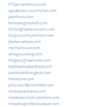
915jazzandmore.com
aguadulce-countryfair.com
jakehovis.com
bosswingsduluth.com
birminghamautocare.com
tonyscountrykitchen.com
jbellasnailspa.com
mychaihouse.com
alvisgrooming.com
thegeorginaestate.com
blythewoodseafood.com
paolosdelibangkok.com
bobacove.com
phoone24brookfield.com
mickeybarmama.com
roadwayconstructioninc.com
shopdragonflyboutique.com