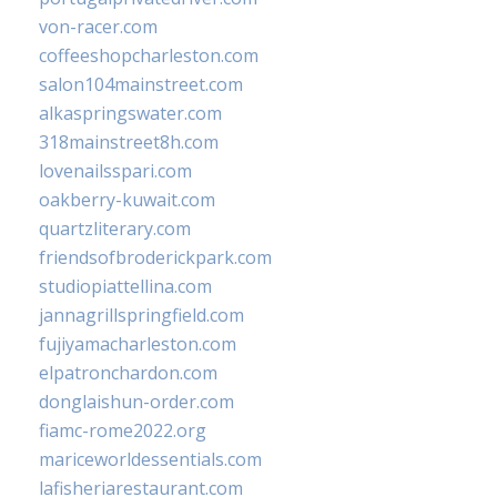
von-racer.com
coffeeshopcharleston.com
salon104mainstreet.com
alkaspringswater.com
318mainstreet8h.com
lovenailsspari.com
oakberry-kuwait.com
quartzliterary.com
friendsofbroderickpark.com
studiopiattellina.com
jannagrillspringfield.com
fujiyamacharleston.com
elpatronchardon.com
donglaishun-order.com
fiamc-rome2022.org
mariceworldessentials.com
lafisheriarestaurant.com