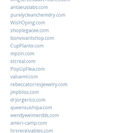
antaeuslabs.com
purelycleanchemdry.com
WishOping.com
shoplegacee.com
bonvivantshop.com
CupPlante.com
mpzin.com
stcreal.com
PopUpFlea.com
valueml.com
rebeccatorresjewelry.com
jmpbliss.com
drjorgerico.com
queensushipa.com
wendyweimerdds.com
ameri-camp.com
hrsreceivables.com