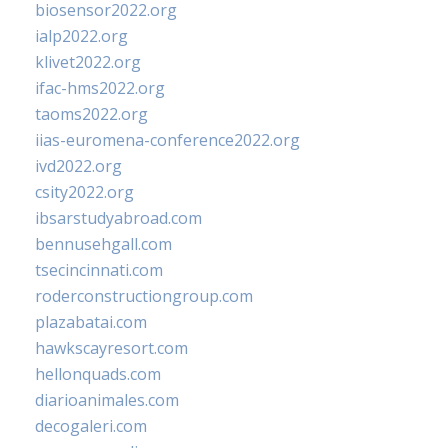
biosensor2022.org
ialp2022.org
klivet2022.org
ifac-hms2022.org
taoms2022.org
iias-euromena-conference2022.org
ivd2022.org
csity2022.org
ibsarstudyabroad.com
bennusehgall.com
tsecincinnati.com
roderconstructiongroup.com
plazabatai.com
hawkscayresort.com
hellonquads.com
diarioanimales.com
decogaleri.com