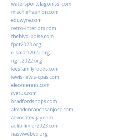
watersportslagonissi.com
mischieffashion.com
eduwyre.com
retro-interiors.com
theblvd-boise.com
fpet2023.org
e-smart2022.org
ngrc2022.org
leesfamilyfoods.com
lewis-lewis-cpas.com
eleontennis.com
cyetus.com
bradfordshops.com
almadenranchsanjose.com
advocatevijay.com
adlibilimler2023.com
naswwebed.org