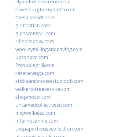
lilyandrosetearoom.com
olivesburgberrypatch.com
theslushkids.com
giobastian.com
glpascensori.com
rifloorepoxy.com
woolleymillingandpaving.com
uptonpvd.com
2troublegrill.com
casateranga.com
sticksandstonesstudiooh.com
walkers-treeservice.com
shopmossi.com
untamedcollectivesd.com
mxpwellness.com
infernocanine.com
thepaperhousecollection.com
allisonwillisholley.com