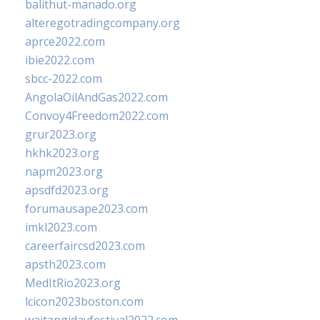
balithut-manado.org
alteregotradingcompany.org
aprce2022.com
ibie2022.com
sbcc-2022.com
AngolaOilAndGas2022.com
Convoy4Freedom2022.com
grur2023.org
hkhk2023.org
napm2023.org
apsdfd2023.org
forumausape2023.com
imkl2023.com
careerfaircsd2023.com
apsth2023.com
MedItRio2023.org
lcicon2023boston.com