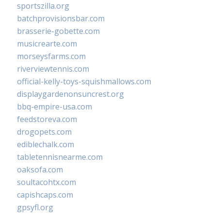
sportszilla.org
batchprovisionsbar.com
brasserie-gobette.com
musicrearte.com
morseysfarms.com
riverviewtennis.com
official-kelly-toys-squishmallows.com
displaygardenonsuncrest.org
bbq-empire-usa.com
feedstoreva.com
drogopets.com
ediblechalk.com
tabletennisnearme.com
oaksofa.com
soultacohtx.com
capishcaps.com
gpsyfl.org