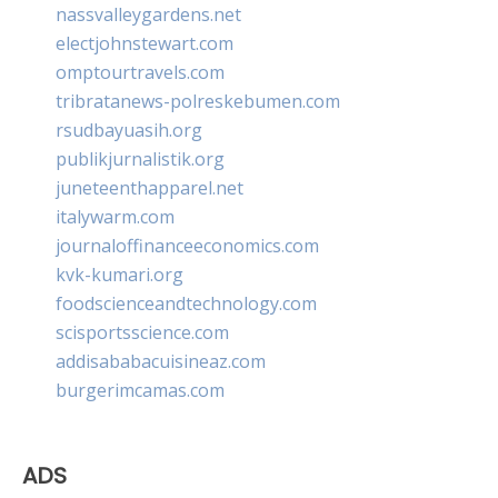
nassvalleygardens.net
electjohnstewart.com
omptourtravels.com
tribratanews-polreskebumen.com
rsudbayuasih.org
publikjurnalistik.org
juneteenthapparel.net
italywarm.com
journaloffinanceeconomics.com
kvk-kumari.org
foodscienceandtechnology.com
scisportsscience.com
addisababacuisineaz.com
burgerimcamas.com
ADS