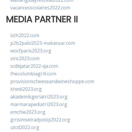
waitangidayfestival2022.com
vacancesscolaires2022.com
MEDIA PARTNER II
isth2022.com
p2b2pabi2023-makassar.com
wocfparis2023.org
sinc2023.com
scdlqatar2022-qa.com
thecolumbiagrill.com
provisionscheeseandwineshoppe.com
khedi2023.org
akademikgeriatri2023.org
marmarapediatri2023.org
emchie2023.org
girisimselradyoloji2022.org
utcd2022.org