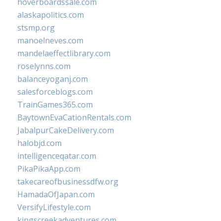
hoverboardssale.com
alaskapolitics.com
stsmp.org
manoelneves.com
mandelaeffectlibrary.com
roselynns.com
balanceyoganj.com
salesforceblogs.com
TrainGames365.com
BaytownEvaCationRentals.com
JabalpurCakeDelivery.com
halobjd.com
intelligenceqatar.com
PikaPikaApp.com
takecareofbusinessdfw.org
HamadaOfJapan.com
VersifyLifestyle.com
kingscreekadventures.com