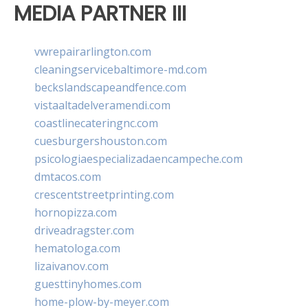
MEDIA PARTNER III
vwrepairarlington.com
cleaningservicebaltimore-md.com
beckslandscapeandfence.com
vistaaltadelveramendi.com
coastlinecateringnc.com
cuesburgershouston.com
psicologiaespecializadaencampeche.com
dmtacos.com
crescentstreetprinting.com
hornopizza.com
driveadragster.com
hematologa.com
lizaivanov.com
guesttinyhomes.com
home-plow-by-meyer.com