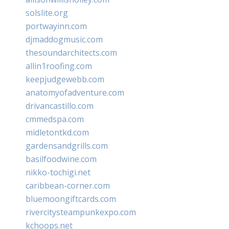
solslite.org
portwayinn.com
djmaddogmusic.com
thesoundarchitects.com
allin1roofing.com
keepjudgewebb.com
anatomyofadventure.com
drivancastillo.com
cmmedspa.com
midletontkd.com
gardensandgrills.com
basilfoodwine.com
nikko-tochigi.net
caribbean-corner.com
bluemoongiftcards.com
rivercitysteampunkexpo.com
kchoops.net