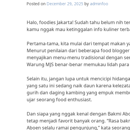
Posted on
December 29, 2025
by
adminfoo
Halo, foodies Jakarta! Sudah tahu belum nih te
kamu nggak mau ketinggalan info kuliner terba
Pertama-tama, kita mulai dari tempat makan yan
Menurut penilaian dari beberapa food blogger
menyajikan menu-menu tradisional dengan sen
Warung MJS benar-benar memukau lidah para p
Selain itu, jangan lupa untuk mencicipi hidan
yang satu ini sedang naik daun karena keleza
gurih dan daging kambing yang empuk membua
ujar seorang food enthusiast.
Dan siapa yang nggak kenal dengan Bakmi Abo
tetap menjadi favorit banyak orang. “Rasa ba
Aboen selalu ramai pengunjung,” kata seorang 