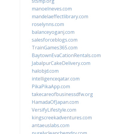
stsmp.org
manoelneves.com
mandelaeffectlibrary.com
roselynns.com
balanceyoganj.com
salesforceblogs.com
TrainGames365.com
BaytownEvaCationRentals.com
JabalpurCakeDelivery.com
halobjd.com
intelligenceqatar.com
PikaPikaApp.com
takecareofbusinessdfw.org
HamadaOfJapan.com
VersifyLifestyle.com
kingscreekadventures.com
antaeuslabs.com
purelycleanchemdry.com