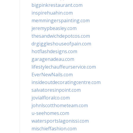
bigpinkrestaurant.com
inspirehuahin.com
memmingerspainting.com
jeremypbeasley.com
thesandwichdepotcos.com
drgiggleshouseofpain.com
hotflashdesigns.com
garagenadeau.com
lifestylechauffeurservice.com
EverNewNails.com
insideoutdecoratingcentre.com
salvatoresinpoint.com
jovialfloralco.com
johnlscotthometeam.com
u-seehomes.com
watersportslagonissi.com
mischieffashion.com