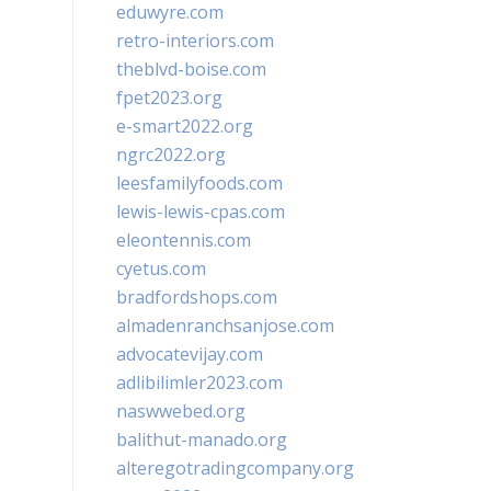
eduwyre.com
retro-interiors.com
theblvd-boise.com
fpet2023.org
e-smart2022.org
ngrc2022.org
leesfamilyfoods.com
lewis-lewis-cpas.com
eleontennis.com
cyetus.com
bradfordshops.com
almadenranchsanjose.com
advocatevijay.com
adlibilimler2023.com
naswwebed.org
balithut-manado.org
alteregotradingcompany.org