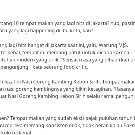
ntang 10 tempat makan yang lagi hits di Jakarta? Yup, pasti
ru yang lagi happening di ibu kota, kan?
g lagi hits banget di Jakarta saat ini, yaitu Warung MJS.
 terkenal, tempat ini memang patut untuk dicoba karena
tuhan modern yang unik. “Sensasi rasa yang dihadirkan o
engunjung,” kata seorang food critic.
gan lezat di Nasi Goreng Kambing Kebon Sirih. Tempat maka
tan nasi goreng kambingnya yang bikin ketagihan. “Rasanya
t Nasi Goreng Kambing Kebon Sirih selalu ramai pengunj
en? Tempat makan yang sudah eksis sejak puluhan tahun i
kmi mereka memang konsisten enak, tidak heran kalau Bak
koki terkenal.