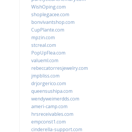
WishOping.com
shoplegacee.com
bonvivantshop.com
CupPlante.com
mpzin.com
stcreal.com
PopUpFlea.com
valueml.com
rebeccatorresjewelry.com
jmpbliss.com
drjorgerico.com
queensushipa.com
wendyweimerdds.com
ameri-camp.com
hrsreceivables.com
empconst1.com
cinderella-support.com