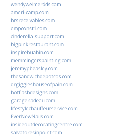
wendyweimerdds.com
ameri-camp.com
hrsreceivables.com
empconst1.com
cinderella-support.com
bigpinkrestaurant.com
inspirehuahin.com
memmingerspainting.com
jeremypbeasley.com
thesandwichdepotcos.com
drgiggleshouseofpain.com
hotflashdesigns.com
garagenadeau.com
lifestylechauffeurservice.com
EverNewNails.com
insideoutdecoratingcentre.com
salvatoresinpoint.com