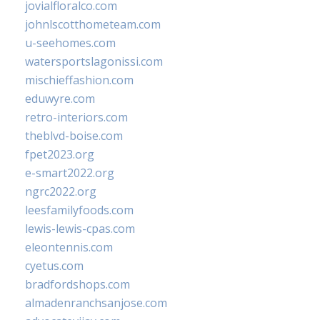
jovialfloralco.com
johnlscotthometeam.com
u-seehomes.com
watersportslagonissi.com
mischieffashion.com
eduwyre.com
retro-interiors.com
theblvd-boise.com
fpet2023.org
e-smart2022.org
ngrc2022.org
leesfamilyfoods.com
lewis-lewis-cpas.com
eleontennis.com
cyetus.com
bradfordshops.com
almadenranchsanjose.com