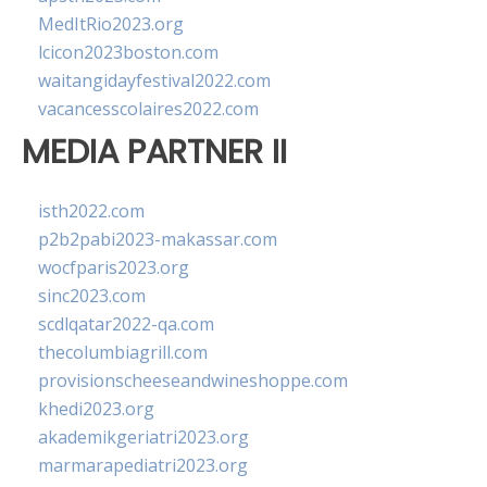
MedItRio2023.org
lcicon2023boston.com
waitangidayfestival2022.com
vacancesscolaires2022.com
MEDIA PARTNER II
isth2022.com
p2b2pabi2023-makassar.com
wocfparis2023.org
sinc2023.com
scdlqatar2022-qa.com
thecolumbiagrill.com
provisionscheeseandwineshoppe.com
khedi2023.org
akademikgeriatri2023.org
marmarapediatri2023.org