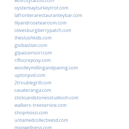
wolfcitytattoo.com
oysterbayturkeytrot.com
lafronterarestauranteybar.com
lilyandrosetearoom.com
olivesburgberrypatch.com
theslushkids.com
giobastian.com
glpascensori.com
rifloorepoxy.com
woolleymillingandpaving.com
uptonpvd.com
2troublegrill.com
casateranga.com
sticksandstonesstudiooh.com
walkers-treeservice.com
shopmossi.com
untamedcollectivesd.com
mxpwellness.com