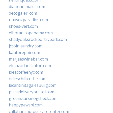
hellonquads.com
diarioanimales.com
decogaleri.com
unavozparadios.com
shoes-vert.com
elbotanicopanama.com
shadyoaksrockportrvpark.com
jccoinlaundry.com
kautorepair.com
marjaeswinebar.com
elmazatlanclinton.com
ideacoffeenyc.com
odieschillicothe.com
lacantinitagalesburg.com
pizzadeliverybristol.com
greenstarsmogcheck.com
happypawspl.com
callahansautoservicecenter.com