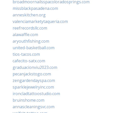
broadmoornailsspacoloradosprings.com
missblackpasadena.com
anneskitchen.org
valenciamarketytaqueria.com
reefrecordsllc.com
alawaffle.com
aryouthfishing.com
united-basketball.com
tios-tacos.com
cafecito-satx.com
graduacionviu2023.com
pecanjackstogo.com
zengardendayspa.com
sparklejewelryinc.com
ironcladtattoostudio.com
bruinshome.com
annascleaningsvc.com