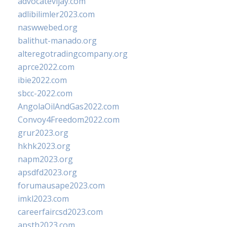
advocatevijay.com
adlibilimler2023.com
naswwebed.org
balithut-manado.org
alteregotradingcompany.org
aprce2022.com
ibie2022.com
sbcc-2022.com
AngolaOilAndGas2022.com
Convoy4Freedom2022.com
grur2023.org
hkhk2023.org
napm2023.org
apsdfd2023.org
forumausape2023.com
imkl2023.com
careerfaircsd2023.com
apsth2023.com