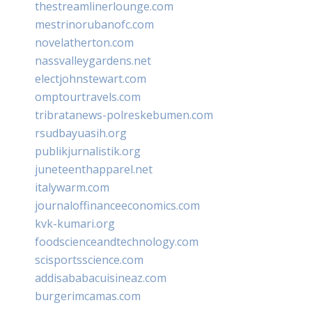
thestreamlinerlounge.com
mestrinorubanofc.com
novelatherton.com
nassvalleygardens.net
electjohnstewart.com
omptourtravels.com
tribratanews-polreskebumen.com
rsudbayuasih.org
publikjurnalistik.org
juneteenthapparel.net
italywarm.com
journaloffinanceeconomics.com
kvk-kumari.org
foodscienceandtechnology.com
scisportsscience.com
addisababacuisineaz.com
burgerimcamas.com