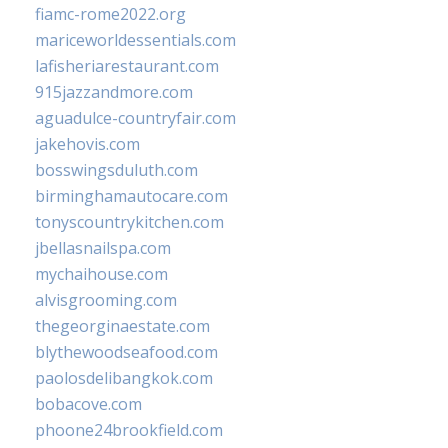
fiamc-rome2022.org
mariceworldessentials.com
lafisheriarestaurant.com
915jazzandmore.com
aguadulce-countryfair.com
jakehovis.com
bosswingsduluth.com
birminghamautocare.com
tonyscountrykitchen.com
jbellasnailspa.com
mychaihouse.com
alvisgrooming.com
thegeorginaestate.com
blythewoodseafood.com
paolosdelibangkok.com
bobacove.com
phoone24brookfield.com