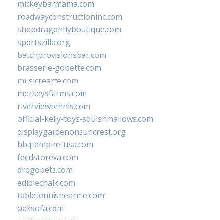
mickeybarmama.com
roadwayconstructioninc.com
shopdragonflyboutique.com
sportszilla.org
batchprovisionsbar.com
brasserie-gobette.com
musicrearte.com
morseysfarms.com
riverviewtennis.com
official-kelly-toys-squishmallows.com
displaygardenonsuncrest.org
bbq-empire-usa.com
feedstoreva.com
drogopets.com
ediblechalk.com
tabletennisnearme.com
oaksofa.com