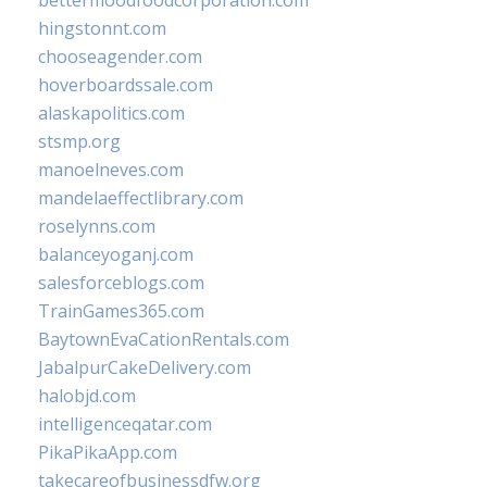
bettermoodfoodcorporation.com
hingstonnt.com
chooseagender.com
hoverboardssale.com
alaskapolitics.com
stsmp.org
manoelneves.com
mandelaeffectlibrary.com
roselynns.com
balanceyoganj.com
salesforceblogs.com
TrainGames365.com
BaytownEvaCationRentals.com
JabalpurCakeDelivery.com
halobjd.com
intelligenceqatar.com
PikaPikaApp.com
takecareofbusinessdfw.org