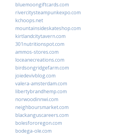
bluemoongiftcards.com
rivercitysteampunkexpo.com
kchoops.net
mountainsideskateshop.com
kirtlandcitytavern.com
301nutritionspot.com
ammos-stores.com
loceanecreations.com
birdsongridgefarm.com
joiedevivblog.com
valera-amsterdam.com
libertybrandhemp.com
norwoodinnwi.com
neighboursmarket.com
blackanguscareers.com
bolesfororegon.com
bodega-ole.com