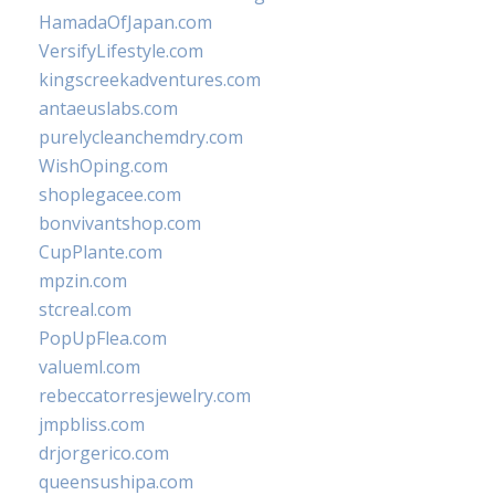
HamadaOfJapan.com
VersifyLifestyle.com
kingscreekadventures.com
antaeuslabs.com
purelycleanchemdry.com
WishOping.com
shoplegacee.com
bonvivantshop.com
CupPlante.com
mpzin.com
stcreal.com
PopUpFlea.com
valueml.com
rebeccatorresjewelry.com
jmpbliss.com
drjorgerico.com
queensushipa.com