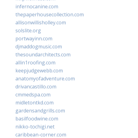
infernocanine.com
thepaperhousecollection.com
allisonwillisholley.com
solslite.org
portwayinn.com
djmaddogmusic.com
thesoundarchitects.com
allin1roofing.com
keepjudgewebb.com
anatomyofadventure.com
drivancastillo.com
cmmedspa.com
midletontkd.com
gardensandgrills.com
basilfoodwine.com
nikko-tochigi.net
caribbean-corner.com