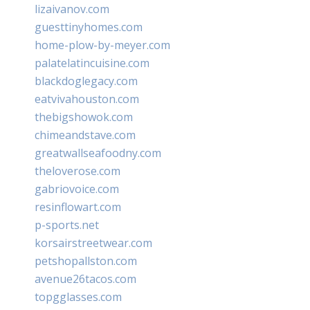
lizaivanov.com
guesttinyhomes.com
home-plow-by-meyer.com
palatelatincuisine.com
blackdoglegacy.com
eatvivahouston.com
thebigshowok.com
chimeandstave.com
greatwallseafoodny.com
theloverose.com
gabriovoice.com
resinflowart.com
p-sports.net
korsairstreetwear.com
petshopallston.com
avenue26tacos.com
topgglasses.com