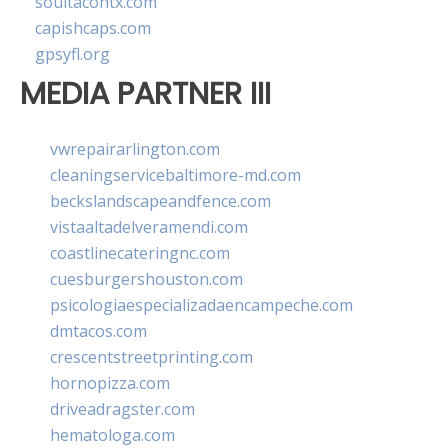
soultacohtx.com
capishcaps.com
gpsyfl.org
MEDIA PARTNER III
vwrepairarlington.com
cleaningservicebaltimore-md.com
beckslandscapeandfence.com
vistaaltadelveramendi.com
coastlinecateringnc.com
cuesburgershouston.com
psicologiaespecializadaencampeche.com
dmtacos.com
crescentstreetprinting.com
hornopizza.com
driveadragster.com
hematologa.com