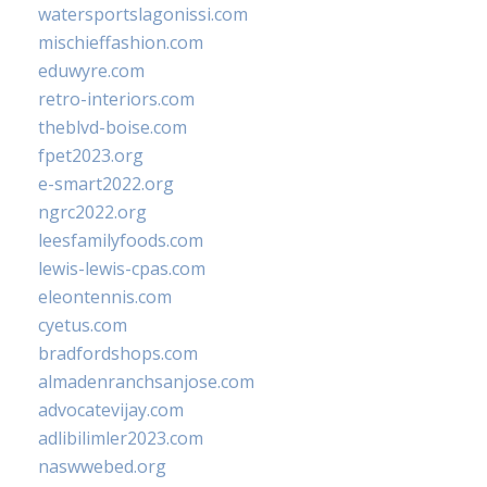
watersportslagonissi.com
mischieffashion.com
eduwyre.com
retro-interiors.com
theblvd-boise.com
fpet2023.org
e-smart2022.org
ngrc2022.org
leesfamilyfoods.com
lewis-lewis-cpas.com
eleontennis.com
cyetus.com
bradfordshops.com
almadenranchsanjose.com
advocatevijay.com
adlibilimler2023.com
naswwebed.org