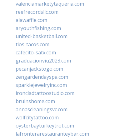
valenciamarketytaqueria.com
reefrecordsllc.com
alawaffle.com
aryouthfishing.com
united-basketball.com
tios-tacos.com
cafecito-satx.com
graduacionviu2023.com
pecanjackstogo.com
zengardendayspa.com
sparklejewelryinc.com
ironcladtattoostudio.com
bruinshome.com
annascleaningsvc.com
wolfcitytattoo.com
oysterbayturkeytrot.com
lafronterarestauranteybar.com