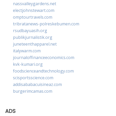
nassvalleygardens.net
electjohnstewart.com
omptourtravels.com
tribratanews-polreskebumen.com
rsudbayuasih.org
publikjurnalistik.org
juneteenthapparel.net
italywarm.com
journaloffinanceeconomics.com
kvk-kumari.org
foodscienceandtechnology.com
scisportsscience.com
addisababacuisineaz.com
burgerimcamas.com
ADS