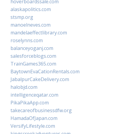
hoverboardssale.com
alaskapolitics.com
stsmp.org
manoelneves.com
mandelaeffectlibrary.com
roselynns.com
balanceyoganj.com
salesforceblogs.com
TrainGames365.com
BaytownEvaCationRentals.com
JabalpurCakeDelivery.com
halobjd.com
intelligenceqatar.com
PikaPikaApp.com
takecareofbusinessdfw.org
HamadaOfJapan.com
VersifyLifestyle.com
kingscreekadventures.com