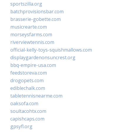
sportszilla.org
batchprovisionsbar.com
brasserie-gobette.com
musicrearte.com
morseysfarms.com
riverviewtennis.com
official-kelly-toys-squishmallows.com
displaygardenonsuncrest.org
bbq-empire-usa.com
feedstoreva.com
drogopets.com
ediblechalk.com
tabletennisnearme.com
oaksofa.com
soultacohtx.com
capishcaps.com
gpsyfl.org