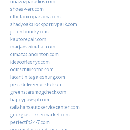
unavozparadios.com
shoes-vert.com
elbotanicopanama.com
shadyoaksrockportrvpark.com
jccoinlaundry.com
kautorepair.com
marjaeswinebar.com
elmazatlanclinton.com
ideacoffeenyc.com
odieschillicothe.com
lacantinitagalesburg.com
pizzadeliverybristol.com
greenstarsmogcheck.com
happypawspl.com
callahansautoservicecenter.com
georgiascornermarket.com
perfectfit24-7.com
portugalprivatedriver.com