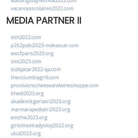
waitangidayfestival2022.com
vacancesscolaires2022.com
MEDIA PARTNER II
isth2022.com
p2b2pabi2023-makassar.com
wocfparis2023.org
sinc2023.com
scdlqatar2022-qa.com
thecolumbiagrill.com
provisionscheeseandwineshoppe.com
khedi2023.org
akademikgeriatri2023.org
marmarapediatri2023.org
emchie2023.org
girisimselradyoloji2022.org
utcd2022.org