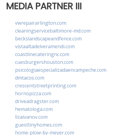
MEDIA PARTNER III
vwrepairarlington.com
cleaningservicebaltimore-md.com
beckslandscapeandfence.com
vistaaltadelveramendi.com
coastlinecateringnc.com
cuesburgershouston.com
psicologiaespecializadaencampeche.com
dmtacos.com
crescentstreetprinting.com
hornopizza.com
driveadragster.com
hematologa.com
lizaivanov.com
guesttinyhomes.com
home-plow-by-meyer.com