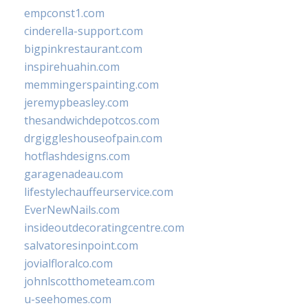
empconst1.com
cinderella-support.com
bigpinkrestaurant.com
inspirehuahin.com
memmingerspainting.com
jeremypbeasley.com
thesandwichdepotcos.com
drgiggleshouseofpain.com
hotflashdesigns.com
garagenadeau.com
lifestylechauffeurservice.com
EverNewNails.com
insideoutdecoratingcentre.com
salvatoresinpoint.com
jovialfloralco.com
johnlscotthometeam.com
u-seehomes.com