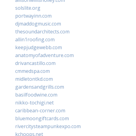
solslite.org
portwayinn.com
djmaddogmusic.com
thesoundarchitects.com
allin1roofing.com
keepjudgewebb.com
anatomyofadventure.com
drivancastillo.com
cmmedspa.com
midletontkd.com
gardensandgrills.com
basilfoodwine.com
nikko-tochigi.net
caribbean-corner.com
bluemoongiftcards.com
rivercitysteampunkexpo.com
kchoops.net