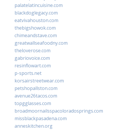
palatelatincuisine.com
blackdoglegacy.com
eatvivahouston.com
thebigshowok.com
chimeandstave.com
greatwallseafoodny.com
theloverose.com
gabriovoice.com
resinflowart.com
p-sports.net
korsairstreetwear.com
petshopallston.com
avenue26tacos.com
topgglasses.com
broadmoornailsspacoloradosprings.com
missblackpasadena.com
anneskitchen.org