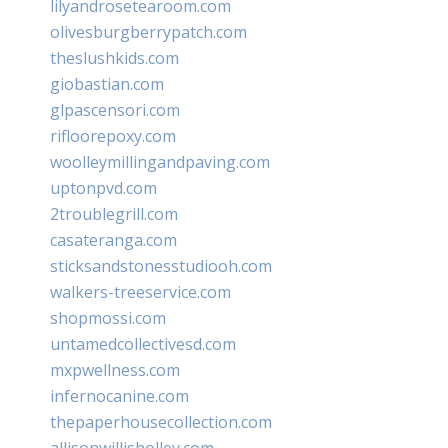
lilyandrosetearoom.com
olivesburgberrypatch.com
theslushkids.com
giobastian.com
glpascensori.com
rifloorepoxy.com
woolleymillingandpaving.com
uptonpvd.com
2troublegrill.com
casateranga.com
sticksandstonesstudiooh.com
walkers-treeservice.com
shopmossi.com
untamedcollectivesd.com
mxpwellness.com
infernocanine.com
thepaperhousecollection.com
allisonwillisholley.com