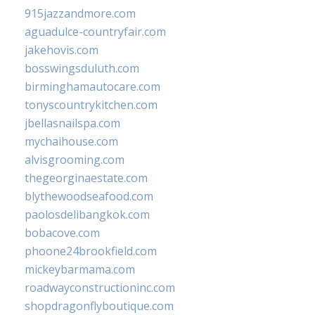
915jazzandmore.com
aguadulce-countryfair.com
jakehovis.com
bosswingsduluth.com
birminghamautocare.com
tonyscountrykitchen.com
jbellasnailspa.com
mychaihouse.com
alvisgrooming.com
thegeorginaestate.com
blythewoodseafood.com
paolosdelibangkok.com
bobacove.com
phoone24brookfield.com
mickeybarmama.com
roadwayconstructioninc.com
shopdragonflyboutique.com