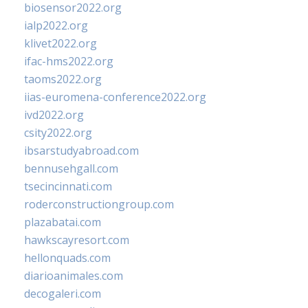
biosensor2022.org
ialp2022.org
klivet2022.org
ifac-hms2022.org
taoms2022.org
iias-euromena-conference2022.org
ivd2022.org
csity2022.org
ibsarstudyabroad.com
bennusehgall.com
tsecincinnati.com
roderconstructiongroup.com
plazabatai.com
hawkscayresort.com
hellonquads.com
diarioanimales.com
decogaleri.com