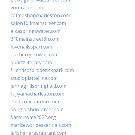
von-racer.com
coffeeshopcharleston.com
salon104mainstreet.com
alkaspringswater.com
318mainstreet8h.com
lovenailsspari.com
oakberry-kuwait.com
quartzliterary.com
friendsofbroderickpark.com
studiopiattellina.com
jannagrillspringfield.com
fujiyamacharleston.com
elpatronchardon.com
donglaishun-order.com
fiamc-rome2022.org
mariceworldessentials.com
lafisheriarestaurant.com