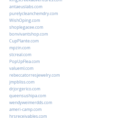
antaeuslabs.com
purelycleanchemdry.com
WishOping.com
shoplegacee.com
bonvivantshop.com
CupPlante.com
mpzin.com
stcreal.com
PopUpFlea.com
valueml.com
rebeccatorresjewelry.com
jmpbliss.com
drjorgerico.com
queensushipa.com
wendyweimerdds.com
ameri-camp.com
hrsreceivables.com