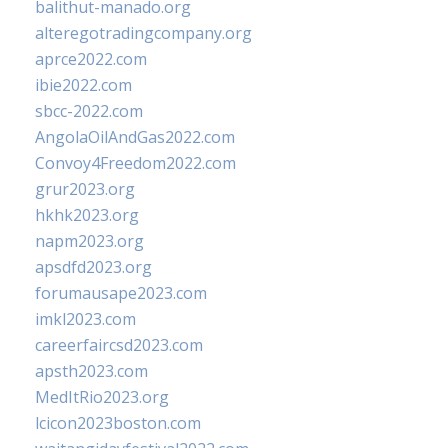
balithut-manado.org
alteregotradingcompany.org
aprce2022.com
ibie2022.com
sbcc-2022.com
AngolaOilAndGas2022.com
Convoy4Freedom2022.com
grur2023.org
hkhk2023.org
napm2023.org
apsdfd2023.org
forumausape2023.com
imkl2023.com
careerfaircsd2023.com
apsth2023.com
MedItRio2023.org
lcicon2023boston.com