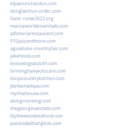
elpatronchardon.com
donglaishun-order.com
fiamc-rome2022.org
mariceworldessentials.com
lafisheriarestaurant.com
915jazzandmore.com
aguadulce-countryfair.com
jakehovis.com
bosswingsduluth.com
birminghamautocare.com
tonyscountrykitchen.com
jbellasnailspa.com
mychaihouse.com
alvisgrooming.com
thegeorginaestate.com
blythewoodseafood.com
paolosdelibangkok.com