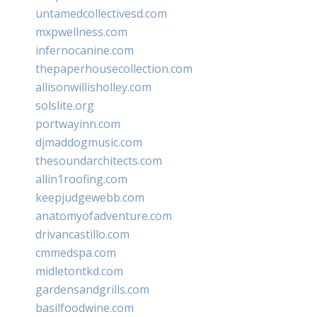
untamedcollectivesd.com
mxpwellness.com
infernocanine.com
thepaperhousecollection.com
allisonwillisholley.com
solslite.org
portwayinn.com
djmaddogmusic.com
thesoundarchitects.com
allin1roofing.com
keepjudgewebb.com
anatomyofadventure.com
drivancastillo.com
cmmedspa.com
midletontkd.com
gardensandgrills.com
basilfoodwine.com