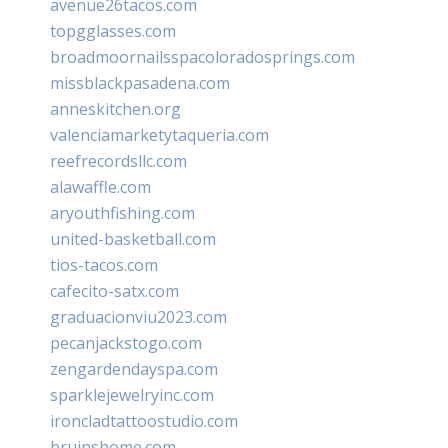
avenue26tacos.com
topgglasses.com
broadmoornailsspacoloradosprings.com
missblackpasadena.com
anneskitchen.org
valenciamarketytaqueria.com
reefrecordsllc.com
alawaffle.com
aryouthfishing.com
united-basketball.com
tios-tacos.com
cafecito-satx.com
graduacionviu2023.com
pecanjackstogo.com
zengardendayspa.com
sparklejewelryinc.com
ironcladtattoostudio.com
bruinshome.com