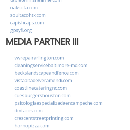
tabletennisnearme.com
oaksofa.com
soultacohtx.com
capishcaps.com
gpsyfl.org
MEDIA PARTNER III
vwrepairarlington.com
cleaningservicebaltimore-md.com
beckslandscapeandfence.com
vistaaltadelveramendi.com
coastlinecateringnc.com
cuesburgershouston.com
psicologiaespecializadaencampeche.com
dmtacos.com
crescentstreetprinting.com
hornopizza.com