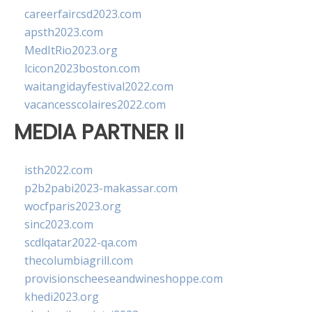
careerfaircsd2023.com
apsth2023.com
MedItRio2023.org
lcicon2023boston.com
waitangidayfestival2022.com
vacancesscolaires2022.com
MEDIA PARTNER II
isth2022.com
p2b2pabi2023-makassar.com
wocfparis2023.org
sinc2023.com
scdlqatar2022-qa.com
thecolumbiagrill.com
provisionscheeseandwineshoppe.com
khedi2023.org