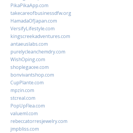
PikaPikaApp.com
takecareofbusinessdfw.org
HamadaOfJapan.com
VersifyLifestyle.com
kingscreekadventures.com
antaeuslabs.com
purelycleanchemdry.com
WishOping.com
shoplegacee.com
bonvivantshop.com
CupPlante.com
mpzin.com
stcreal.com
PopUpFlea.com
valueml.com
rebeccatorresjewelry.com
jmpbliss.com