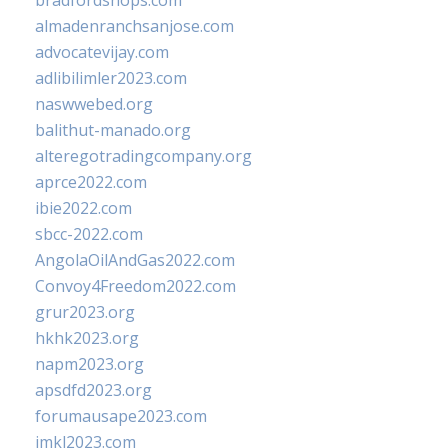
bradfordshops.com
almadenranchsanjose.com
advocatevijay.com
adlibilimler2023.com
naswwebed.org
balithut-manado.org
alteregotradingcompany.org
aprce2022.com
ibie2022.com
sbcc-2022.com
AngolaOilAndGas2022.com
Convoy4Freedom2022.com
grur2023.org
hkhk2023.org
napm2023.org
apsdfd2023.org
forumausape2023.com
imkl2023.com