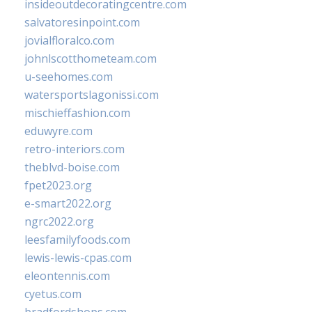
insideoutdecoratingcentre.com
salvatoresinpoint.com
jovialfloralco.com
johnlscotthometeam.com
u-seehomes.com
watersportslagonissi.com
mischieffashion.com
eduwyre.com
retro-interiors.com
theblvd-boise.com
fpet2023.org
e-smart2022.org
ngrc2022.org
leesfamilyfoods.com
lewis-lewis-cpas.com
eleontennis.com
cyetus.com