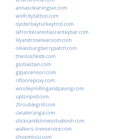
annascleaningsvc.com
wolfcitytattoo.com
oysterbayturkeytrot.com
lafronterarestauranteybar.com
lilyandrosetearoom.com
olivesburgberrypatch.com
theslushkids.com
giobastian.com
glpascensori.com
rifloorepoxy.com
woolleymillingandpaving.com
uptonpvd.com
2troublegrill.com
casateranga.com
sticksandstonesstudiooh.com
walkers-treeservice.com
shopmossi.com