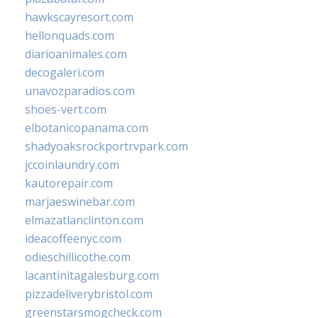
hawkscayresort.com
hellonquads.com
diarioanimales.com
decogaleri.com
unavozparadios.com
shoes-vert.com
elbotanicopanama.com
shadyoaksrockportrvpark.com
jccoinlaundry.com
kautorepair.com
marjaeswinebar.com
elmazatlanclinton.com
ideacoffeenyc.com
odieschillicothe.com
lacantinitagalesburg.com
pizzadeliverybristol.com
greenstarsmogcheck.com