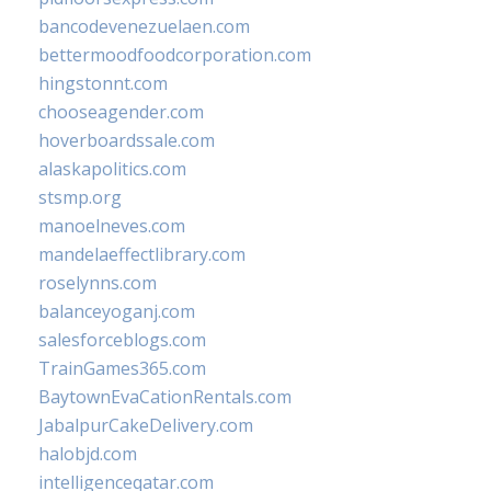
bancodevenezuelaen.com
bettermoodfoodcorporation.com
hingstonnt.com
chooseagender.com
hoverboardssale.com
alaskapolitics.com
stsmp.org
manoelneves.com
mandelaeffectlibrary.com
roselynns.com
balanceyoganj.com
salesforceblogs.com
TrainGames365.com
BaytownEvaCationRentals.com
JabalpurCakeDelivery.com
halobjd.com
intelligenceqatar.com