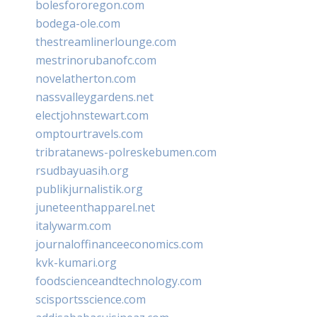
bolesfororegon.com
bodega-ole.com
thestreamlinerlounge.com
mestrinorubanofc.com
novelatherton.com
nassvalleygardens.net
electjohnstewart.com
omptourtravels.com
tribratanews-polreskebumen.com
rsudbayuasih.org
publikjurnalistik.org
juneteenthapparel.net
italywarm.com
journaloffinanceeconomics.com
kvk-kumari.org
foodscienceandtechnology.com
scisportsscience.com