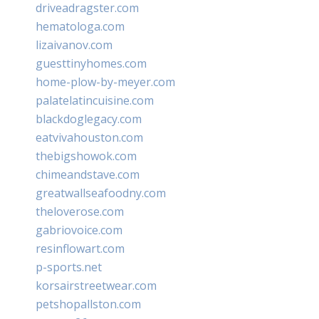
driveadragster.com
hematologa.com
lizaivanov.com
guesttinyhomes.com
home-plow-by-meyer.com
palatelatincuisine.com
blackdoglegacy.com
eatvivahouston.com
thebigshowok.com
chimeandstave.com
greatwallseafoodny.com
theloverose.com
gabriovoice.com
resinflowart.com
p-sports.net
korsairstreetwear.com
petshopallston.com