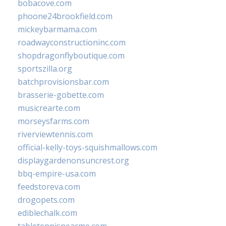
bobacove.com
phoone24brookfield.com
mickeybarmama.com
roadwayconstructioninc.com
shopdragonflyboutique.com
sportszilla.org
batchprovisionsbar.com
brasserie-gobette.com
musicrearte.com
morseysfarms.com
riverviewtennis.com
official-kelly-toys-squishmallows.com
displaygardenonsuncrest.org
bbq-empire-usa.com
feedstoreva.com
drogopets.com
ediblechalk.com