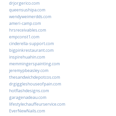
drjorgerico.com
queensushipa.com
wendyweimerdds.com
ameri-camp.com
hrsreceivables.com
empconst1.com
cinderella-support.com
bigpinkrestaurant.com
inspirehuahin.com
memmingerspainting.com
jeremypbeasley.com
thesandwichdepotcos.com
drgiggleshouseofpain.com
hotflashdesigns.com
garagenadeau.com
lifestylechauffeurservice.com
EverNewNails.com