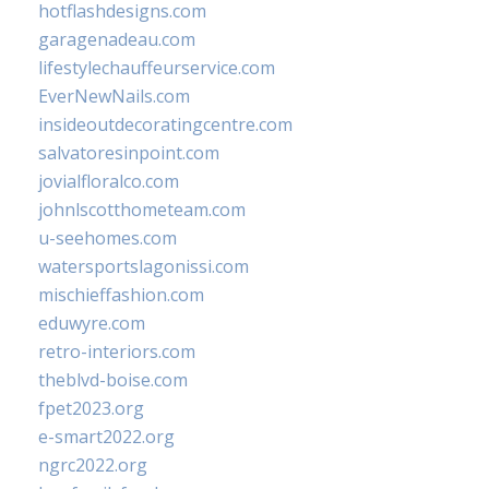
hotflashdesigns.com
garagenadeau.com
lifestylechauffeurservice.com
EverNewNails.com
insideoutdecoratingcentre.com
salvatoresinpoint.com
jovialfloralco.com
johnlscotthometeam.com
u-seehomes.com
watersportslagonissi.com
mischieffashion.com
eduwyre.com
retro-interiors.com
theblvd-boise.com
fpet2023.org
e-smart2022.org
ngrc2022.org