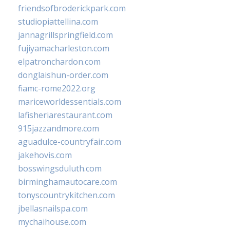
friendsofbroderickpark.com
studiopiattellina.com
jannagrillspringfield.com
fujiyamacharleston.com
elpatronchardon.com
donglaishun-order.com
fiamc-rome2022.org
mariceworldessentials.com
lafisheriarestaurant.com
915jazzandmore.com
aguadulce-countryfair.com
jakehovis.com
bosswingsduluth.com
birminghamautocare.com
tonyscountrykitchen.com
jbellasnailspa.com
mychaihouse.com