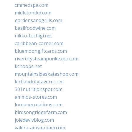
cmmedspa.com
midletontkd.com
gardensandgrills.com
basilfoodwine.com
nikko-tochigi.net
caribbean-corner.com
bluemoongiftcards.com
rivercitysteampunkexpo.com
kchoops.net
mountainsideskateshop.com
kirtlandcitytavern.com
301nutritionspot.com
ammos-stores.com
loceanecreations.com
birdsongridgefarm.com
joiedevivblog.com
valera-amsterdam.com