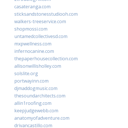
casateranga.com
sticksandstonesstudiooh.com
walkers-treeservice.com
shopmossi.com
untamedcollectivesd.com
mxpwellness.com
infernocanine.com
thepaperhousecollection.com
allisonwillisholley.com
solslite.org
portwayinn.com
djmaddogmusic.com
thesoundarchitects.com
allin1roofing.com
keepjudgewebb.com
anatomyofadventure.com
drivancastillo.com