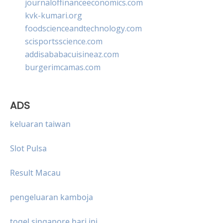
journaloffinanceeconomics.com
kvk-kumari.org
foodscienceandtechnology.com
scisportsscience.com
addisababacuisineaz.com
burgerimcamas.com
ADS
keluaran taiwan
Slot Pulsa
Result Macau
pengeluaran kamboja
togel singapore hari ini