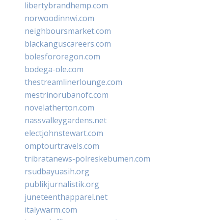
libertybrandhemp.com
norwoodinnwi.com
neighboursmarket.com
blackanguscareers.com
bolesfororegon.com
bodega-ole.com
thestreamlinerlounge.com
mestrinorubanofc.com
novelatherton.com
nassvalleygardens.net
electjohnstewart.com
omptourtravels.com
tribratanews-polreskebumen.com
rsudbayuasih.org
publikjurnalistik.org
juneteenthapparel.net
italywarm.com