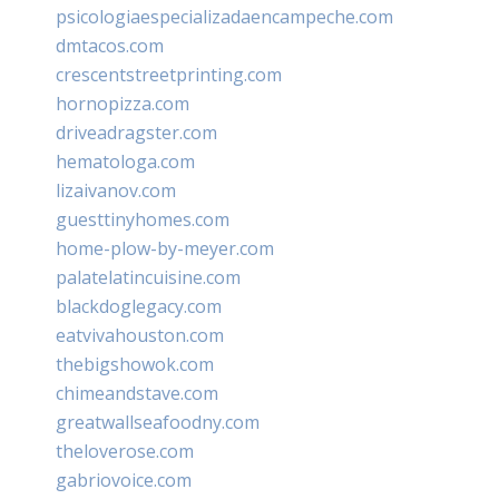
psicologiaespecializadaencampeche.com
dmtacos.com
crescentstreetprinting.com
hornopizza.com
driveadragster.com
hematologa.com
lizaivanov.com
guesttinyhomes.com
home-plow-by-meyer.com
palatelatincuisine.com
blackdoglegacy.com
eatvivahouston.com
thebigshowok.com
chimeandstave.com
greatwallseafoodny.com
theloverose.com
gabriovoice.com