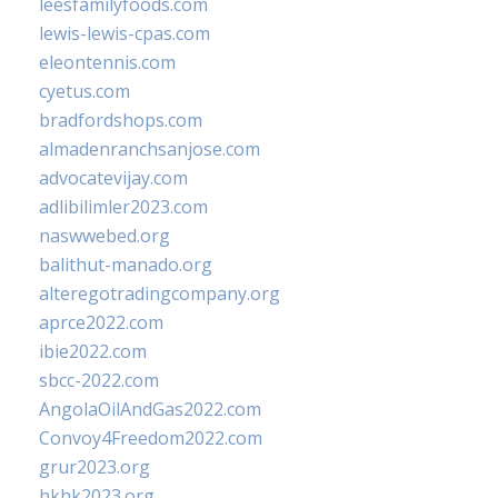
leesfamilyfoods.com
lewis-lewis-cpas.com
eleontennis.com
cyetus.com
bradfordshops.com
almadenranchsanjose.com
advocatevijay.com
adlibilimler2023.com
naswwebed.org
balithut-manado.org
alteregotradingcompany.org
aprce2022.com
ibie2022.com
sbcc-2022.com
AngolaOilAndGas2022.com
Convoy4Freedom2022.com
grur2023.org
hkhk2023.org