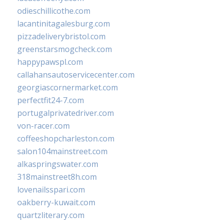
odieschillicothe.com
lacantinitagalesburg.com
pizzadeliverybristol.com
greenstarsmogcheck.com
happypawspl.com
callahansautoservicecenter.com
georgiascornermarket.com
perfectfit24-7.com
portugalprivatedriver.com
von-racer.com
coffeeshopcharleston.com
salon104mainstreet.com
alkaspringswater.com
318mainstreet8h.com
lovenailsspari.com
oakberry-kuwait.com
quartzliterary.com