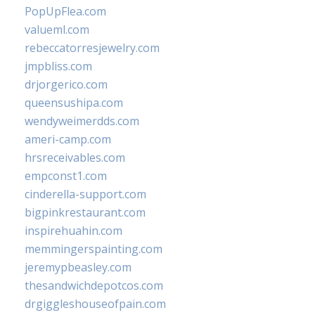
PopUpFlea.com
valueml.com
rebeccatorresjewelry.com
jmpbliss.com
drjorgerico.com
queensushipa.com
wendyweimerdds.com
ameri-camp.com
hrsreceivables.com
empconst1.com
cinderella-support.com
bigpinkrestaurant.com
inspirehuahin.com
memmingerspainting.com
jeremypbeasley.com
thesandwichdepotcos.com
drgiggleshouseofpain.com