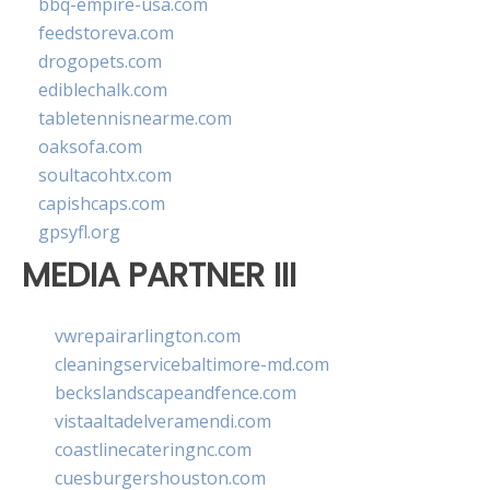
bbq-empire-usa.com
feedstoreva.com
drogopets.com
ediblechalk.com
tabletennisnearme.com
oaksofa.com
soultacohtx.com
capishcaps.com
gpsyfl.org
MEDIA PARTNER III
vwrepairarlington.com
cleaningservicebaltimore-md.com
beckslandscapeandfence.com
vistaaltadelveramendi.com
coastlinecateringnc.com
cuesburgershouston.com