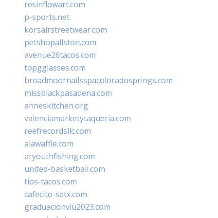
resinflowart.com
p-sports.net
korsairstreetwear.com
petshopallston.com
avenue26tacos.com
topgglasses.com
broadmoornailsspacoloradosprings.com
missblackpasadena.com
anneskitchen.org
valenciamarketytaqueria.com
reefrecordsllc.com
alawaffle.com
aryouthfishing.com
united-basketball.com
tios-tacos.com
cafecito-satx.com
graduacionviu2023.com