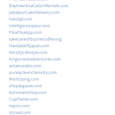
BaytownEvaCationRentals.com
JabalpurCakeDelivery.com
halobjd.com
intelligenceqatar.com
PikaPikaApp.com
takecareofbusinessdfw.org
HamadaOfJapan.com
VersifyLifestyle.com
kingscreekadventures.com
antaeuslabs.com
purelycleanchemdry.com
WishOping.com
shoplegacee.com
bonvivantshop.com
CupPlante.com
mpzin.com
stcreal.com