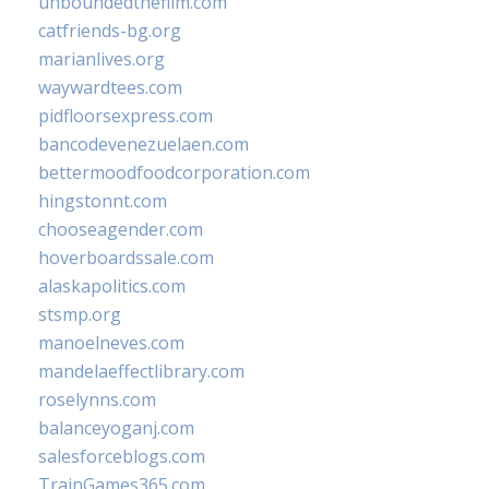
unboundedthefilm.com
catfriends-bg.org
marianlives.org
waywardtees.com
pidfloorsexpress.com
bancodevenezuelaen.com
bettermoodfoodcorporation.com
hingstonnt.com
chooseagender.com
hoverboardssale.com
alaskapolitics.com
stsmp.org
manoelneves.com
mandelaeffectlibrary.com
roselynns.com
balanceyoganj.com
salesforceblogs.com
TrainGames365.com