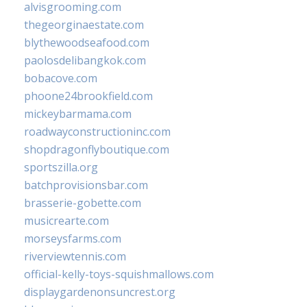
alvisgrooming.com
thegeorginaestate.com
blythewoodseafood.com
paolosdelibangkok.com
bobacove.com
phoone24brookfield.com
mickeybarmama.com
roadwayconstructioninc.com
shopdragonflyboutique.com
sportszilla.org
batchprovisionsbar.com
brasserie-gobette.com
musicrearte.com
morseysfarms.com
riverviewtennis.com
official-kelly-toys-squishmallows.com
displaygardenonsuncrest.org