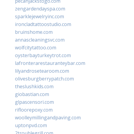
pecanjackstogo.com
zengardendayspa.com
sparklejewelryinc.com
ironcladtattoostudio.com
bruinshome.com
annascleaningsvc.com
wolfcitytattoo.com
oysterbayturkeytrot.com
lafronterarestauranteybar.com
lilyandrosetearoom.com
olivesburgberrypatch.com
theslushkids.com
giobastian.com
glpascensori.com
rifloorepoxy.com
woolleymillingandpaving.com
uptonpvd.com
2troublegrill.com