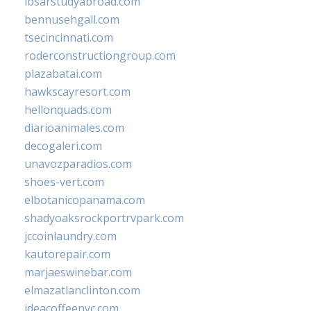
ibsarstudyabroad.com
bennusehgall.com
tsecincinnati.com
roderconstructiongroup.com
plazabatai.com
hawkscayresort.com
hellonquads.com
diarioanimales.com
decogaleri.com
unavozparadios.com
shoes-vert.com
elbotanicopanama.com
shadyoaksrockportrvpark.com
jccoinlaundry.com
kautorepair.com
marjaeswinebar.com
elmazatlanclinton.com
ideacoffeenyc.com