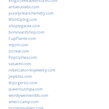
kingscreekadventures.com
antaeuslabs.com
purelycleanchemdry.com
WishOping.com
shoplegacee.com
bonvivantshop.com
CupPlante.com
mpzin.com
stcreal.com
PopUpFlea.com
valueml.com
rebeccatorresjewelry.com
jmpbliss.com
drjorgerico.com
queensushipa.com
wendyweimerdds.com
ameri-camp.com
hrsreceivables.com