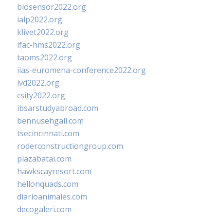
biosensor2022.org
ialp2022.org
klivet2022.org
ifac-hms2022.org
taoms2022.org
iias-euromena-conference2022.org
ivd2022.org
csity2022.org
ibsarstudyabroad.com
bennusehgall.com
tsecincinnati.com
roderconstructiongroup.com
plazabatai.com
hawkscayresort.com
hellonquads.com
diarioanimales.com
decogaleri.com