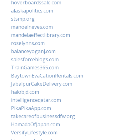
hoverboardssale.com
alaskapolitics.com
stsmp.org
manoelneves.com
mandelaeffectlibrary.com
roselynns.com
balanceyoganj.com
salesforceblogs.com
TrainGames365.com
BaytownEvaCationRentals.com
JabalpurCakeDelivery.com
halobjd.com
intelligenceqatar.com
PikaPikaApp.com
takecareofbusinessdfw.org
HamadaOfJapan.com
VersifyLifestyle.com