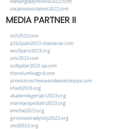
waitangidayfestival2022.com
vacancesscolaires2022.com
MEDIA PARTNER II
isth2022.com
p2b2pabi2023-makassar.com
wocfparis2023.org
sinc2023.com
scdlqatar2022-qa.com
thecolumbiagrill.com
provisionscheeseandwineshoppe.com
khedi2023.org
akademikgeriatri2023.org
marmarapediatri2023.org
emchie2023.org
girisimselradyoloji2022.org
utcd2022.org