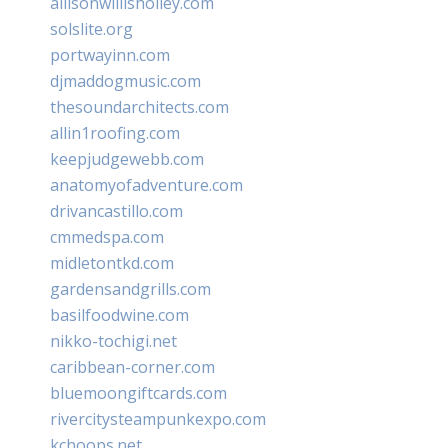
allisonwillisholley.com
solslite.org
portwayinn.com
djmaddogmusic.com
thesoundarchitects.com
allin1roofing.com
keepjudgewebb.com
anatomyofadventure.com
drivancastillo.com
cmmedspa.com
midletontkd.com
gardensandgrills.com
basilfoodwine.com
nikko-tochigi.net
caribbean-corner.com
bluemoongiftcards.com
rivercitysteampunkexpo.com
kchoops.net