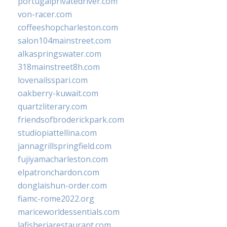
portugalprivatedriver.com
von-racer.com
coffeeshopcharleston.com
salon104mainstreet.com
alkaspringswater.com
318mainstreet8h.com
lovenailsspari.com
oakberry-kuwait.com
quartzliterary.com
friendsofbroderickpark.com
studiopiattellina.com
jannagrillspringfield.com
fujiyamacharleston.com
elpatronchardon.com
donglaishun-order.com
fiamc-rome2022.org
mariceworldessentials.com
lafisheriarestaurant.com