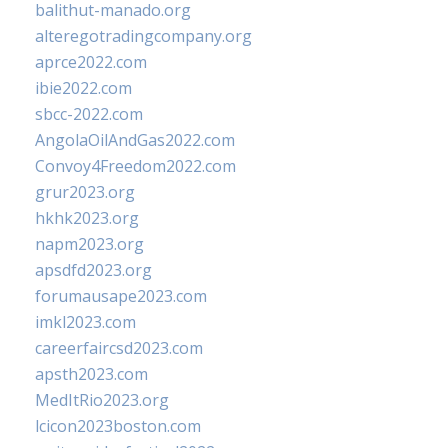
balithut-manado.org
alteregotradingcompany.org
aprce2022.com
ibie2022.com
sbcc-2022.com
AngolaOilAndGas2022.com
Convoy4Freedom2022.com
grur2023.org
hkhk2023.org
napm2023.org
apsdfd2023.org
forumausape2023.com
imkl2023.com
careerfaircsd2023.com
apsth2023.com
MedItRio2023.org
lcicon2023boston.com