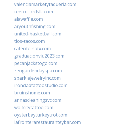
valenciamarketytaqueria.com
reefrecordsllc.com
alawaffle.com
aryouthfishing.com
united-basketball.com
tios-tacos.com
cafecito-satx.com
graduacionviu2023.com
pecanjackstogo.com
zengardendayspa.com
sparklejewelryinc.com
ironcladtattoostudio.com
bruinshome.com
annascleaningsvc.com
wolfcitytattoo.com
oysterbayturkeytrot.com
lafronterarestauranteybar.com