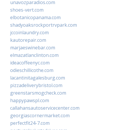
unavozparadios.com
shoes-vert.com
elbotanicopanama.com
shadyoaksrockportrvpark.com
jccoinlaundry.com
kautorepair.com
marjaeswinebar.com
elmazatlanclinton.com
ideacoffeenyc.com
odieschillicothe.com
lacantinitagalesburg.com
pizzadeliverybristol.com
greenstarsmogcheck.com
happypawspl.com
callahansautoservicecenter.com
georgiascornermarket.com
perfectfit24-7.com