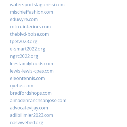
watersportslagonissi.com
mischieffashion.com
eduwyre.com
retro-interiors.com
theblvd-boise.com
fpet2023.org
e-smart2022.org
ngrc2022.org
leesfamilyfoods.com
lewis-lewis-cpas.com
eleontennis.com
cyetus.com
bradfordshops.com
almadenranchsanjose.com
advocatevijay.com
adlibilimler2023.com
naswwebed.org