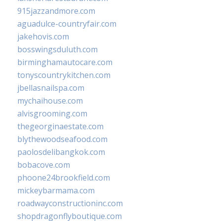
915jazzandmore.com
aguadulce-countryfair.com
jakehovis.com
bosswingsduluth.com
birminghamautocare.com
tonyscountrykitchen.com
jbellasnailspa.com
mychaihouse.com
alvisgrooming.com
thegeorginaestate.com
blythewoodseafood.com
paolosdelibangkok.com
bobacove.com
phoone24brookfield.com
mickeybarmama.com
roadwayconstructioninc.com
shopdragonflyboutique.com