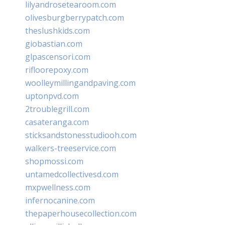
lilyandrosetearoom.com
olivesburgberrypatch.com
theslushkids.com
giobastian.com
glpascensori.com
rifloorepoxy.com
woolleymillingandpaving.com
uptonpvd.com
2troublegrill.com
casateranga.com
sticksandstonesstudiooh.com
walkers-treeservice.com
shopmossi.com
untamedcollectivesd.com
mxpwellness.com
infernocanine.com
thepaperhousecollection.com