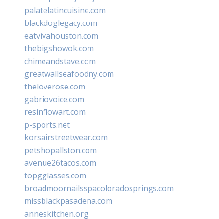
palatelatincuisine.com
blackdoglegacy.com
eatvivahouston.com
thebigshowok.com
chimeandstave.com
greatwallseafoodny.com
theloverose.com
gabriovoice.com
resinflowart.com
p-sports.net
korsairstreetwear.com
petshopallston.com
avenue26tacos.com
topgglasses.com
broadmoornailsspacoloradosprings.com
missblackpasadena.com
anneskitchen.org