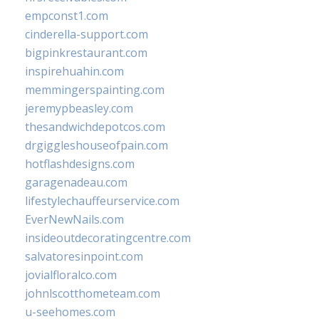
empconst1.com
cinderella-support.com
bigpinkrestaurant.com
inspirehuahin.com
memmingerspainting.com
jeremypbeasley.com
thesandwichdepotcos.com
drgiggleshouseofpain.com
hotflashdesigns.com
garagenadeau.com
lifestylechauffeurservice.com
EverNewNails.com
insideoutdecoratingcentre.com
salvatoresinpoint.com
jovialfloralco.com
johnlscotthometeam.com
u-seehomes.com