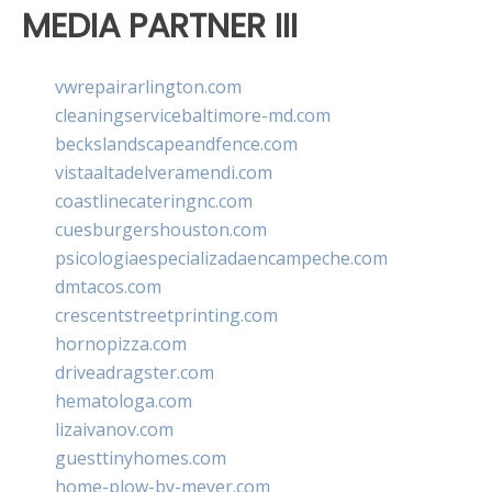
MEDIA PARTNER III
vwrepairarlington.com
cleaningservicebaltimore-md.com
beckslandscapeandfence.com
vistaaltadelveramendi.com
coastlinecateringnc.com
cuesburgershouston.com
psicologiaespecializadaencampeche.com
dmtacos.com
crescentstreetprinting.com
hornopizza.com
driveadragster.com
hematologa.com
lizaivanov.com
guesttinyhomes.com
home-plow-by-meyer.com