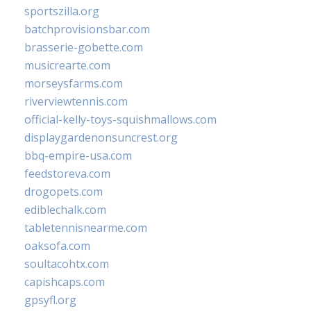
sportszilla.org
batchprovisionsbar.com
brasserie-gobette.com
musicrearte.com
morseysfarms.com
riverviewtennis.com
official-kelly-toys-squishmallows.com
displaygardenonsuncrest.org
bbq-empire-usa.com
feedstoreva.com
drogopets.com
ediblechalk.com
tabletennisnearme.com
oaksofa.com
soultacohtx.com
capishcaps.com
gpsyfl.org