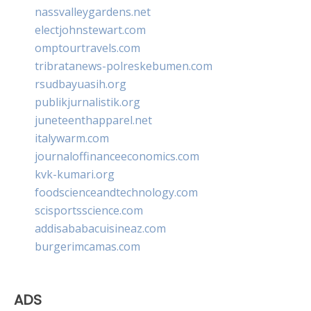
nassvalleygardens.net
electjohnstewart.com
omptourtravels.com
tribratanews-polreskebumen.com
rsudbayuasih.org
publikjurnalistik.org
juneteenthapparel.net
italywarm.com
journaloffinanceeconomics.com
kvk-kumari.org
foodscienceandtechnology.com
scisportsscience.com
addisababacuisineaz.com
burgerimcamas.com
ADS