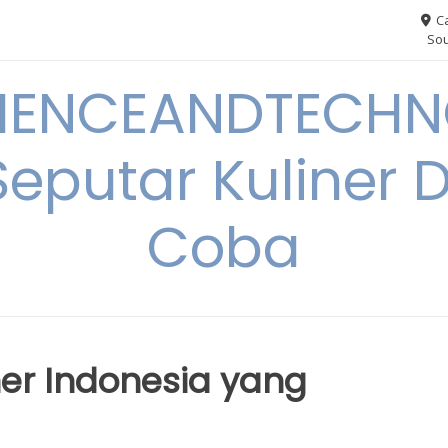
Ca
Sou
IENCEANDTECHN
Seputar Kuliner 
Coba
ner Indonesia yang