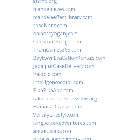
stsmp.org
manoelneves.com
mandelaeffectlibrary.com
roselynns.com
balanceyoganj.com
salesforceblogs.com
TrainGames365.com
BaytownEvaCationRentals.com
JabalpurCakeDelivery.com
halobjd.com
intelligenceqatar.com
PikaPikaApp.com
takecareofbusinessdfw.org
HamadaOfJapan.com
VersifyLifestyle.com
kingscreekadventures.com
antaeuslabs.com
purelycleanchemdry.com