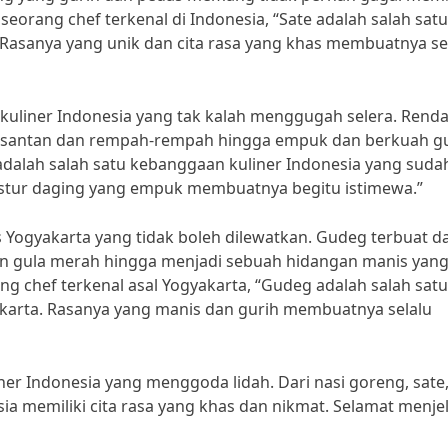
seorang chef terkenal di Indonesia, “Sate adalah salah satu
. Rasanya yang unik dan cita rasa yang khas membuatnya se
u kuliner Indonesia yang tak kalah menggugah selera. Rend
 santan dan rempah-rempah hingga empuk dan berkuah gu
dalah salah satu kebanggaan kuliner Indonesia yang suda
stur daging yang empuk membuatnya begitu istimewa.”
 Yogyakarta yang tidak boleh dilewatkan. Gudeg terbuat da
 gula merah hingga menjadi sebuah hidangan manis yan
g chef terkenal asal Yogyakarta, “Gudeg adalah salah satu
akarta. Rasanya yang manis dan gurih membuatnya selalu
iner Indonesia yang menggoda lidah. Dari nasi goreng, sate
a memiliki cita rasa yang khas dan nikmat. Selamat menjel