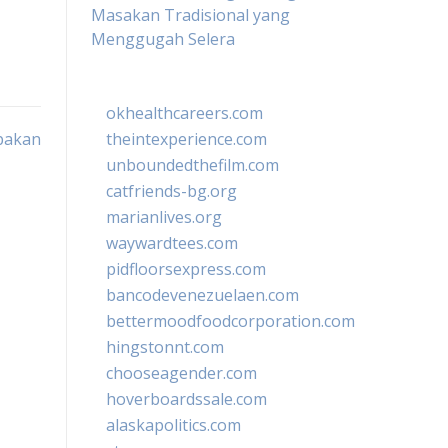
Masakan Tradisional yang
Menggugah Selera
okhealthcareers.com
upakan
theintexperience.com
unboundedthefilm.com
catfriends-bg.org
marianlives.org
waywardtees.com
pidfloorsexpress.com
bancodevenezuelaen.com
bettermoodfoodcorporation.com
hingstonnt.com
chooseagender.com
hoverboardssale.com
alaskapolitics.com