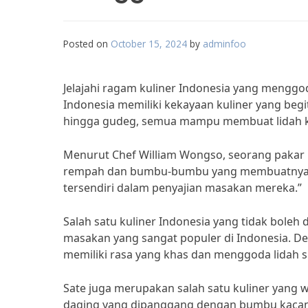
Posted on
October 15, 2024
by
adminfoo
Jelajahi ragam kuliner Indonesia yang menggo
Indonesia memiliki kekayaan kuliner yang begit
hingga gudeg, semua mampu membuat lidah k
Menurut Chef William Wongso, seorang pakar k
rempah dan bumbu-bumbu yang membuatnya beg
tersendiri dalam penyajian masakan mereka.”
Salah satu kuliner Indonesia yang tidak boleh
masakan yang sangat populer di Indonesia. 
memiliki rasa yang khas dan menggoda lidah si
Sate juga merupakan salah satu kuliner yang w
daging yang dipanggang dengan bumbu kacan