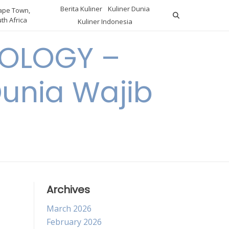
Berita Kuliner
Kuliner Dunia
pe Town,
th Africa
Kuliner Indonesia
OLOGY –
Dunia Wajib
Archives
March 2026
February 2026