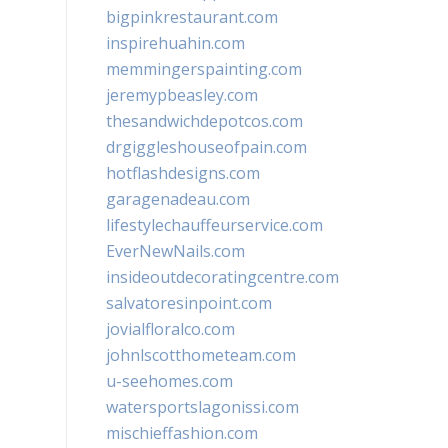
bigpinkrestaurant.com
inspirehuahin.com
memmingerspainting.com
jeremypbeasley.com
thesandwichdepotcos.com
drgiggleshouseofpain.com
hotflashdesigns.com
garagenadeau.com
lifestylechauffeurservice.com
EverNewNails.com
insideoutdecoratingcentre.com
salvatoresinpoint.com
jovialfloralco.com
johnlscotthometeam.com
u-seehomes.com
watersportslagonissi.com
mischieffashion.com